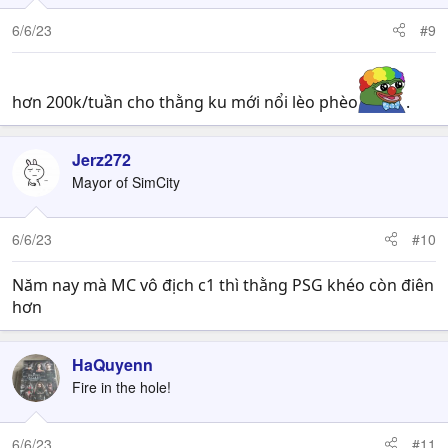
6/6/23
#9
hơn 200k/tuần cho thằng ku mới nổi lèo phèo
.
Jerz272
Mayor of SimCity
6/6/23
#10
Năm nay mà MC vô địch c1 thì thằng PSG khéo còn điên
hơn
HaQuyenn
Fire in the hole!
6/6/23
#11