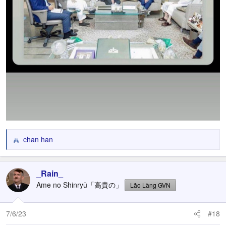
chan han
R
e
a
c
_Rain_
t
Ame no Shinryū「高貴の」
Lão Làng GVN
i
o
n
7/6/23
#18
s