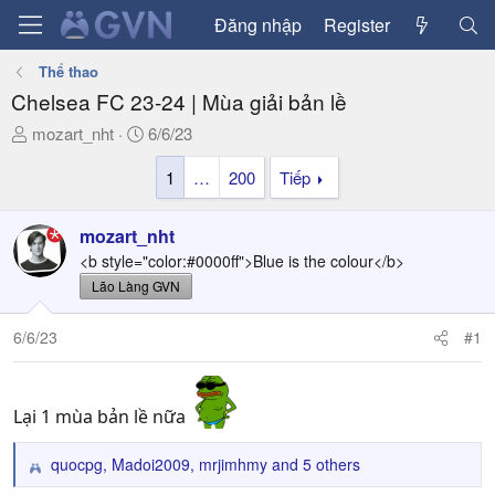
Đăng nhập
Register
Thể thao
Chelsea FC 23-24 | Mùa giải bản lề
T
N
mozart_nht
6/6/23
h
g
1
…
200
Tiếp
r
à
e
y
a
g
mozart_nht
d
ử
<b style="color:#0000ff">Blue is the colour</b>
s
i
Lão Làng GVN
t
a
6/6/23
#1
r
t
e
r
Lại 1 mùa bản lề nữa
quocpg
,
Madoi2009
,
mrjimhmy
and 5 others
R
e