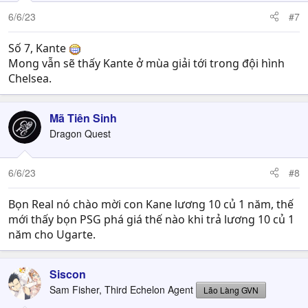
n
6/6/23
#7
s
:
Số 7, Kante
Mong vẫn sẽ thấy Kante ở mùa giải tới trong đội hình
Chelsea.
Mã Tiên Sinh
Dragon Quest
6/6/23
#8
Bọn Real nó chào mời con Kane lương 10 củ 1 năm, thế
mới thấy bọn PSG phá giá thế nào khi trả lương 10 củ 1
năm cho Ugarte.
Siscon
Sam Fisher, Third Echelon Agent
Lão Làng GVN