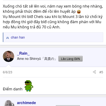
:
Xuống chó tất sẽ lên voi, năm nay xem bóng nhẹ nhàng,
không phải thức đêm để rồi lên huyết áp
Vụ Mount thì blđ Chels sau khi bị Mount 3 lần từ chối ký
hợp đồng thì giờ đây blđ cũng không đàm phán với Mu
nếu Mu không trả đủ 70 củ Anh.
chan han
R
e
a
c
_Rain_
t
Ame no Shinryū「高貴の」
Lão Làng GVN
i
o
n
6/6/23
#5
s
:
Điểm danh
archimede