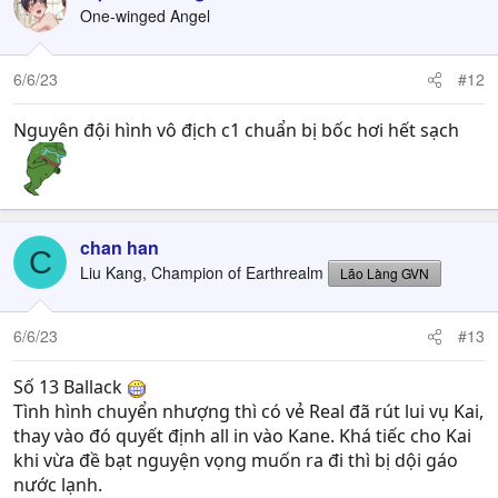
t
One-winged Angel
i
o
n
6/6/23
#12
s
:
Nguyên đội hình vô địch c1 chuẩn bị bốc hơi hết sạch
chan han
C
Liu Kang, Champion of Earthrealm
Lão Làng GVN
6/6/23
#13
Số 13 Ballack
Tình hình chuyển nhượng thì có vẻ Real đã rút lui vụ Kai,
thay vào đó quyết định all in vào Kane. Khá tiếc cho Kai
khi vừa đề bạt nguyện vọng muốn ra đi thì bị dội gáo
nước lạnh.