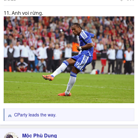
11. Anh voi rừng.
CParty leads the way.
R
e
a
c
Mộc Phù Dung