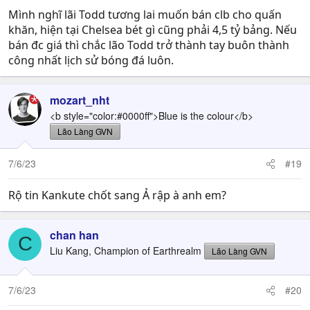
:
Mình nghĩ lãi Todd tương lai muốn bán clb cho quấn
khăn, hiện tại Chelsea bét gì cũng phải 4,5 tỷ bảng. Nếu
bán đc giá thì chắc lão Todd trở thành tay buôn thành
công nhất lịch sử bóng đá luôn.
mozart_nht
<b style="color:#0000ff">Blue is the colour</b>
Lão Làng GVN
7/6/23
#19
Rộ tin Kankute chốt sang Ả rập à anh em?
chan han
C
Liu Kang, Champion of Earthrealm
Lão Làng GVN
7/6/23
#20