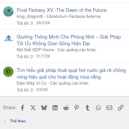
Final Fantasy XV -The Dawn of the Future-
king_dragontb
Libratorium Fantasia Aeterna
28/3/26
Trả lời
0
Giường Thông Minh Cho Phòng Nhỏ – Giải Pháp
Tối Ưu Không Gian Sống Hiện Đại
Nội thất SDP Home
Các quảng cáo khác
31/7/26
Trả lời
0
Tìm hiểu giải pháp thuê quạt hơi nước giá rẻ chống
Đ
nóng hiệu quả cho hoạt động mùa nắng
Điện Máy Vi Co
Các quảng cáo khác
3/6/26
Trả lời
0
Facebook
X
Bluesky
LinkedIn
Reddit
Pinterest
Tumblr
WhatsApp
Email
Li
Share:
Thể thao