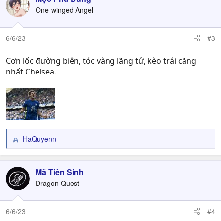
One-winged Angel
6/6/23
#3
Cơn lốc đường biên, tóc vàng lãng tử, kèo trái căng
nhất Chelsea.
HaQuyenn
R
e
a
c
Mã Tiên Sinh
t
Dragon Quest
i
o
n
6/6/23
#4
s