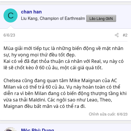
a
c
chan han
C
t
Liu Kang, Champion of Earthrealm
Lão Làng GVN
i
o
n
6/6/23
#2
s
:
Mùa giải mới tiếp tục là những biến động về mặt nhân
sự, hy vọng mọi thứ đều tốt đẹp.
Kai có vẻ đã đạt thỏa thuận cá nhân với Real, vụ này có
lẽ sẽ chốt kèo ở 60 củ âu, một cái giá quá tốt.
Chelsea cũng đang quan tâm Mike Maignan của AC
Milan và có thể trả 60 củ âu. Vụ này hoàn toàn có thể
diễn ra vì bên Milan đang có biến động thượng tầng khi
vừa sa thải Maldini. Các ngôi sao như Leao, Theo,
Maignan đều bất mãn và có thể ra đi.
Chỉnh sửa cuối:
6/6/23
Mộc Phù Dung