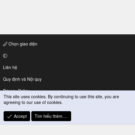
Chọn giao diện
Liên hệ
Quy định và Nội quy
Privacy Policy
This site uses cookies. By continuing to use this site, you are
agreeing to our use of cookies.
Trợ giúp
R
Accept
Tìm hiểu thêm.…
S
S