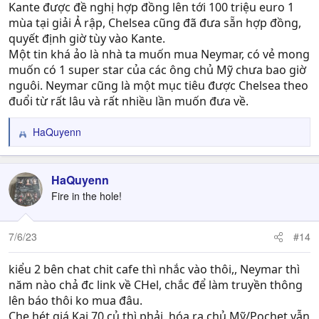
Kante được đề nghị hợp đồng lên tới 100 triệu euro 1
mùa tại giải Ả rập, Chelsea cũng đã đưa sẵn hợp đồng,
quyết định giờ tùy vào Kante.
Một tin khá ảo là nhà ta muốn mua Neymar, có vẻ mong
muốn có 1 super star của các ông chủ Mỹ chưa bao giờ
nguôi. Neymar cũng là một mục tiêu được Chelsea theo
đuổi từ rất lâu và rất nhiều lần muốn đưa về.
HaQuyenn
R
e
a
c
HaQuyenn
t
Fire in the hole!
i
o
n
7/6/23
#14
s
:
kiểu 2 bên chat chit cafe thì nhắc vào thôi,, Neymar thì
năm nào chả đc link về CHel, chắc để làm truyền thông
lên báo thôi ko mua đâu.
Che hét giá Kai 70 củ thì phải, hóa ra chủ Mỹ/Pochet vẫn