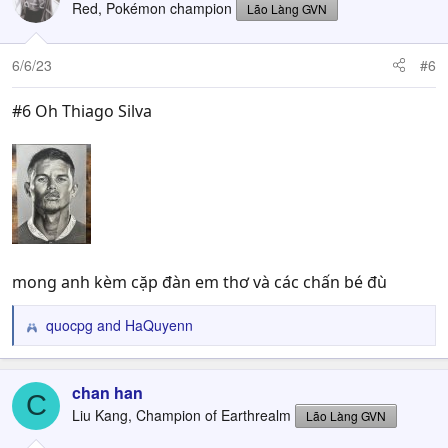
Red, Pokémon champion
Lão Làng GVN
6/6/23
#6
#6 Oh Thiago Silva
mong anh kèm cặp đàn em thơ và các chấn bé đù
quocpg
and
HaQuyenn
R
e
a
c
chan han
C
t
Liu Kang, Champion of Earthrealm
Lão Làng GVN
i
o