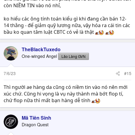
còn NIỀM TIN vào nó nhỉ,
ko hiểu các ông tính toán kiểu gì khi đang cần bán 12-
14 thằng - để giảm quỹ lương nữa, vậy hóa ra cái tin các
bầu ko quan tâm luật CBTC có vẻ là thật
TheBlackTuxedo
One-winged Angel
Lão Làng GVN
7/6/23
#15
Thì người ae hàng da cũng có niềm tin vào nó nên mới
xúc chứ. Cũng hi vọng là vụ này thành mà bớt flop tí,
chứ flop nữa thì mất bạn hàng dễ tính
Mã Tiên Sinh
Dragon Quest