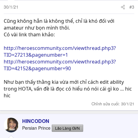
30/1/21
#3
Cũng không hẳn là không thể, chỉ là khó đối với
amateur như bọn mình thôi.
Có vài link tham khảo:
http://heroescommunity.com/viewthread.php3?
TID=27213&pagenumber=1
http://heroescommunity.com/viewthread.php3?
TID=42152&pagenumber=90
Như bạn thấy thằng kia vừa mới chỉ cách edit ability
trong HOTA, vấn đề là đọc có hiểu nó nói cái gì ko ... hic
hic
Chỉnh sửa cuối:
30/1/21
HINCODON
Persian Prince
Lão Làng GVN