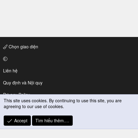
Chọn giao diện
Liên hệ
Quy định và Nội quy
Privacy Policy
This site uses cookies. By continuing to use this site, you are
agreeing to our use of cookies.
Trợ giúp
R
Accept
Tìm hiểu thêm.…
S
S