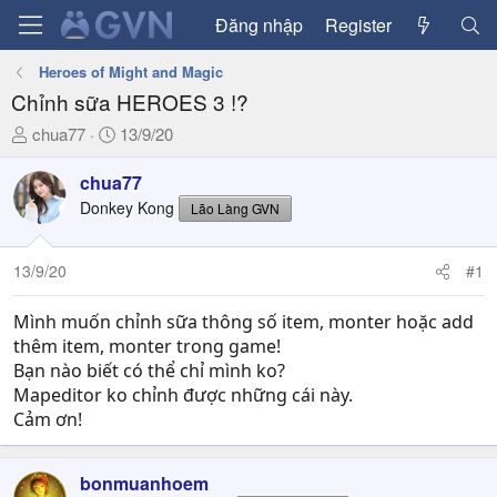
Đăng nhập
Register
Heroes of Might and Magic
Chỉnh sữa HEROES 3 !?
T
N
chua77
13/9/20
h
g
r
à
chua77
e
y
Donkey Kong
Lão Làng GVN
a
g
d
ử
13/9/20
#1
s
i
t
a
Mình muốn chỉnh sữa thông số item, monter hoặc add
r
thêm item, monter trong game!
t
Bạn nào biết có thể chỉ mình ko?
e
Mapeditor ko chỉnh được những cái này.
r
Cảm ơn!
bonmuanhoem