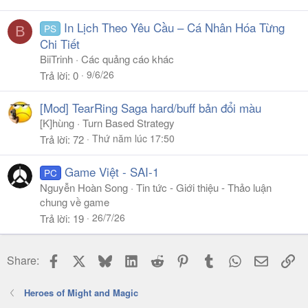
In Lịch Theo Yêu Cầu – Cá Nhân Hóa Từng
PS
B
Chi Tiết
BiiTrinh
Các quảng cáo khác
9/6/26
Trả lời
0
[Mod] TearRing Saga hard/buff bản đổi màu
[K]hùng
Turn Based Strategy
Thứ năm lúc 17:50
Trả lời
72
Game Việt - SAI-1
PC
Nguyễn Hoàn Song
Tin tức - Giới thiệu - Thảo luận
chung về game
26/7/26
Trả lời
19
Facebook
X
Bluesky
LinkedIn
Reddit
Pinterest
Tumblr
WhatsApp
Email
Li
Share:
Heroes of Might and Magic