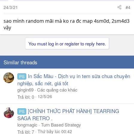
24/3/21
#4
sao mình random mãi mà ko ra đc map 4sm0d, 2sm4d3
vậy
You must log in or register to reply here.
Similar threads
In Sắc Màu - Dịch vụ in tem sữa chua chuyên
PS
nghiệp, sắc nét, giá tốt
gingin69
Các quảng cáo khác
12/5/26
Trả lời
0
[CHÍNH THỨC PHÁT HÀNH] TEARRING
PS
SAGA RETRO .
longmagic
Turn Based Strategy
Thứ bảy lúc 00:42
Trả lời
7