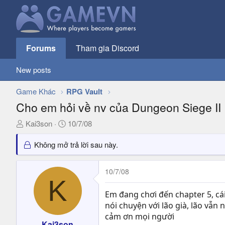
Forums
Tham gia Discord
New posts
Game Khác
RPG Vault
Cho em hỏi về nv của Dungeon Siege II
T
N
Kai3son
10/7/08
h
g
r
à
Không mở trả lời sau này.
e
y
a
g
10/7/08
d
ử
K
s
i
Em đang chơi đến chapter 5, cá
t
nói chuyện với lão già, lão vẫn 
a
cảm ơn mọi người
r
Kai3son