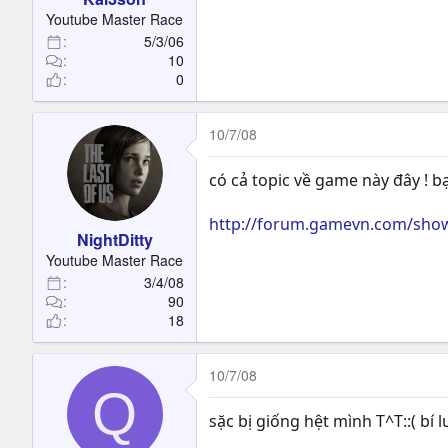
t
Youtube Master Race
e
5/3/06
r
10
0
10/7/08
có cả topic về game này đây ! bạ
http://forum.gamevn.com/sho
NightDitty
Youtube Master Race
3/4/08
90
18
10/7/08
Q
sặc bị giống hệt mình T^T::( bí 