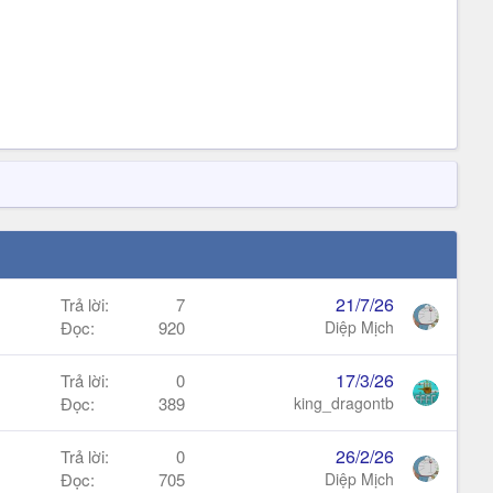
21/7/26
Trả lời
7
Đọc
920
Diệp Mịch
17/3/26
Trả lời
0
Đọc
389
king_dragontb
26/2/26
Trả lời
0
Đọc
705
Diệp Mịch