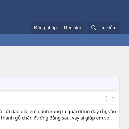
Đăng nhập
Register
Tìm kiếm
#1
à cứu lão già, em đánh xong lũ quái đứng đấy rồi, vào
ái thanh gỗ chặn đường đằng sau, vậy ai giúp em với,