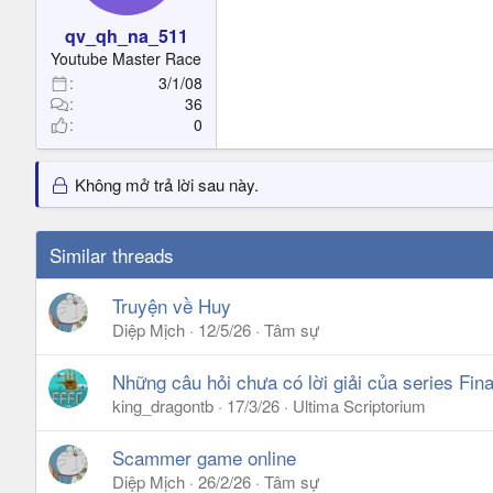
qv_qh_na_511
Youtube Master Race
3/1/08
36
0
Không mở trả lời sau này.
Similar threads
Truyện về Huy
Diệp Mịch
12/5/26
Tâm sự
Những câu hỏi chưa có lời giải của series Fin
king_dragontb
17/3/26
Ultima Scriptorium
Scammer game online
Diệp Mịch
26/2/26
Tâm sự