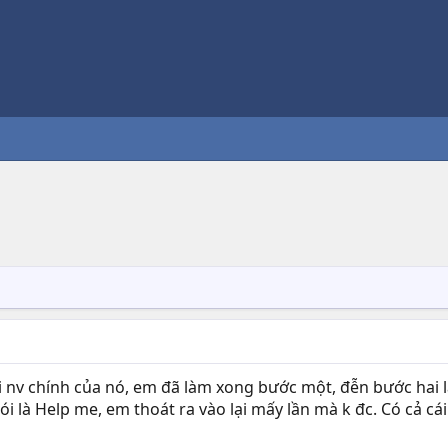
i nv chính của nó, em đã làm xong bước một, đễn bước hai l
nói là Help me, em thoát ra vào lại mấy lần mà k đc. Có cả c