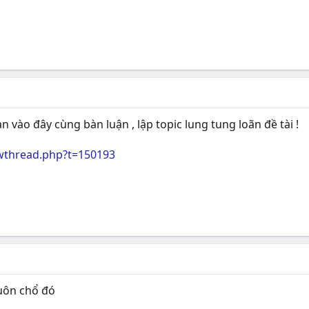
n vào đây cùng bàn luận , lập topic lung tung loãn đề tài !
wthread.php?t=150193
luôn chổ đó