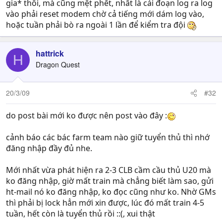
gia* thôi, mà cũng mệt phết, nhất là cái đoạn log ra log
vào phải reset modem chờ cả tiếng mới dám log vào,
hoặc tuần phải bò ra ngoài 1 lần để kiểm tra đội
hattrick
H
Dragon Quest
20/3/09
#32
do post bài mới ko được nên post vào đây :
cảnh báo các bác farm team nào giữ tuyển thủ thì nhớ
đăng nhập đầy đủ nhe.
Mới nhất vừa phát hiện ra 2-3 CLB cầm cầu thủ U20 mà
ko đăng nhập, giờ mất train mà chẳng biết làm sao, gửi
ht-mail nó ko đăng nhập, ko đọc cũng như ko. Nhờ GMs
thì phải bị lock hẳn mới xin được, lúc đó mất train 4-5
tuần, hết còn là tuyển thủ rồi ::(, xui thật