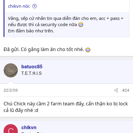
chikvn nói:
Vâng, sếp cứ nhắn tin qua diễn đàn cho em, acc + pass +
nếu được thì cả security code nữa
Em đảm bảo như trên.
Đã gửi. Có gắng làm ăn cho tốt nhé.
batuoc85
T.E.T.Я.I.S
22/2/09
#24
Chú Chick này cầm 2 farm team đấy, cẩn thận ko bị lock
cả lũ đấy nhé :d
chikvn
C