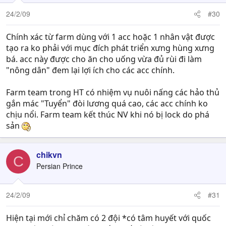
24/2/09
#30
Chính xác từ farm dùng với 1 acc hoặc 1 nhân vật được
tạo ra ko phải với mục đích phát triển xưng hùng xưng
bá. acc này được cho ăn cho uống vừa đủ rùi đi làm
"nông dân" đem lại lợi ích cho các acc chính.
Farm team trong HT có nhiệm vụ nuôi nấng các hảo thủ
gắn mác "Tuyển" đòi lương quá cao, các acc chính ko
chịu nổi. Farm team kết thúc NV khi nó bị lock do phá
sản
chikvn
C
Persian Prince
24/2/09
#31
Hiện tại mới chỉ chăm có 2 đội *có tâm huyết với quốc