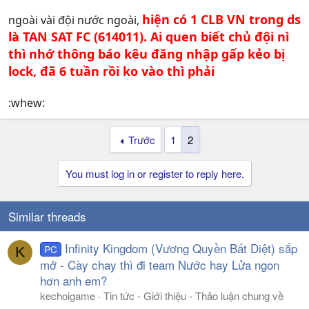
hiện có 1 CLB VN trong ds
ngoài vài đội nước ngoài,
là TAN SAT FC (614011). Ai quen biết chủ đội nì
thì nhớ thông báo kêu đăng nhập gấp kẻo bị
lock, đã 6 tuần rồi ko vào thì phải
:whew:
Trước
1
2
You must log in or register to reply here.
Similar threads
Infinity Kingdom (Vương Quyền Bất Diệt) sắp
PC
K
mở - Cày chay thì đi team Nước hay Lửa ngon
hơn anh em?
kechoigame
Tin tức - Giới thiệu - Thảo luận chung về