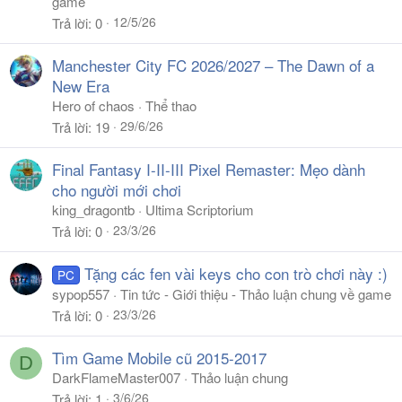
game
12/5/26
Trả lời
0
Manchester City FC 2026/2027 – The Dawn of a
New Era
Hero of chaos
Thể thao
29/6/26
Trả lời
19
Final Fantasy I-II-III Pixel Remaster: Mẹo dành
cho người mới chơi
king_dragontb
Ultima Scriptorium
23/3/26
Trả lời
0
Tặng các fen vài keys cho con trò chơi này :)
PC
sypop557
Tin tức - Giới thiệu - Thảo luận chung về game
23/3/26
Trả lời
0
Tìm Game Mobile cũ 2015-2017
D
DarkFlameMaster007
Thảo luận chung
3/6/26
Trả lời
1