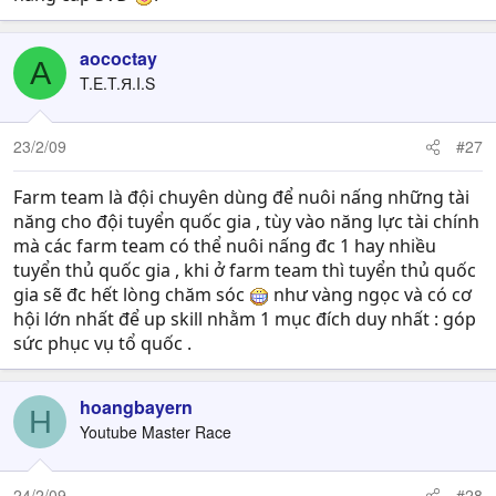
aococtay
A
T.E.T.Я.I.S
23/2/09
#27
Farm team là đội chuyên dùng để nuôi nấng những tài
năng cho đội tuyển quốc gia , tùy vào năng lực tài chính
mà các farm team có thể nuôi nấng đc 1 hay nhiều
tuyển thủ quốc gia , khi ở farm team thì tuyển thủ quốc
gia sẽ đc hết lòng chăm sóc
như vàng ngọc và có cơ
hội lớn nhất để up skill nhằm 1 mục đích duy nhất : góp
sức phục vụ tổ quốc .
hoangbayern
H
Youtube Master Race
24/2/09
#28