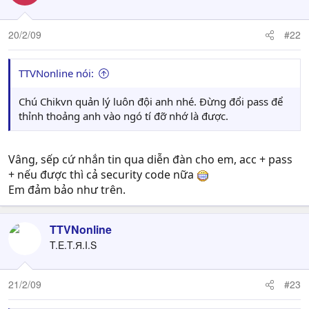
20/2/09
#22
TTVNonline nói:
Chú Chikvn quản lý luôn đội anh nhé. Đừng đổi pass để
thỉnh thoảng anh vào ngó tí đỡ nhớ là được.
Vâng, sếp cứ nhắn tin qua diễn đàn cho em, acc + pass
+ nếu được thì cả security code nữa
Em đảm bảo như trên.
TTVNonline
T.E.T.Я.I.S
21/2/09
#23