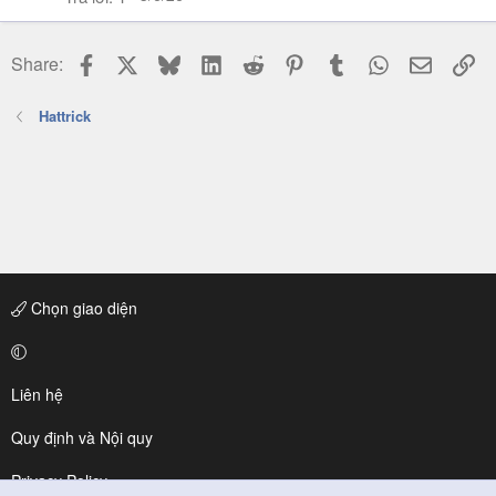
Facebook
X
Bluesky
LinkedIn
Reddit
Pinterest
Tumblr
WhatsApp
Email
Li
Share:
Hattrick
Chọn giao diện
Liên hệ
Quy định và Nội quy
Privacy Policy