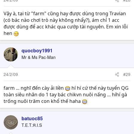
Vậy à, tại từ "farm" cũng hay được dùng trong Travian
(có bác nào chơi trò này không nhẩy?), ám chỉ 1 acc
được dùng để acc khác qua cướp tài nguyên. Em xin lỗi
hen
quocboy1991
Mr & Ms Pac-Man
24/2/09
#29
farm ... nghĩ đến cày ải liền
hí hí cứ thế này tuyển QG
toàn siêu nhân do 1 tay bác chikvn nuôi nấng ... híhí gà
trống nuôi trăm con khổ thế haha
batuoc85
T.E.T.Я.I.S