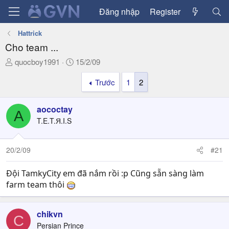
Đăng nhập
Register
Hattrick
Cho team ...
T
N
quocboy1991
15/2/09
h
g
Trước
1
2
r
à
e
y
a
g
aococtay
A
d
ử
T.E.T.Я.I.S
s
i
t
a
20/2/09
#21
r
t
Đội TamkyCity em đã nắm rồi :p Cũng sẵn sàng làm
e
farm team thôi
r
chikvn
C
Persian Prince