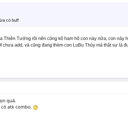
ừa có buff
ỏa Thiên Tướng rồi nên cũng kô ham hố con này nữa, con này hì
 chưa add, và cũng đang thèm con LuBu Thủy mà thật sự là đu
ọn quá.
n có atk combo.