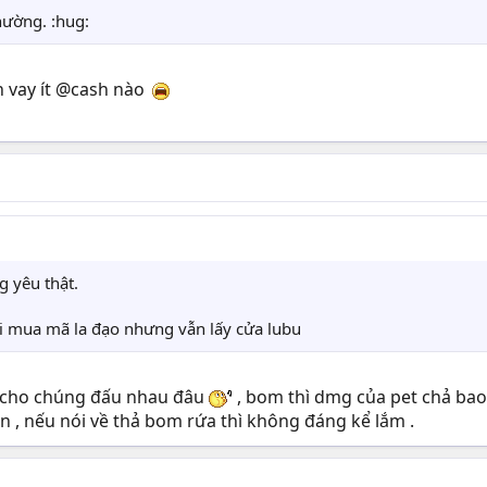
hường. :hug:
h vay ít @cash nào
 yêu thật.
ôi mua mã la đạo nhưng vẫn lấy cửa lubu
o cho chúng đấu nhau đâu
, bom thì dmg của pet chả bao 
, nếu nói về thả bom rứa thì không đáng kể lắm .