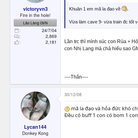
victoryvn3
Khuân 1 em mã la đạo về
.
Fire in the hole!
Vừa làm cave 9- vừa train đc tốt v
Lão Làng GVN
24/7/04
2,869
2,181
Lần trc thì mình súc con Rùa + H
con Nhị Lang mà chả hiểu sao GM
----Thân----
30/12/08
mã la đạo và hỏa đức khó ch
Đều có buff 1 con có bom 1 co
Lycan144
Donkey Kong