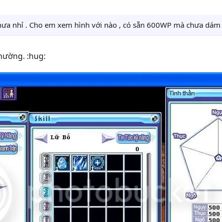
hưa nhỉ . Cho em xem hình với nào , có sẵn 600WP mà chưa dám 
hường. :hug: