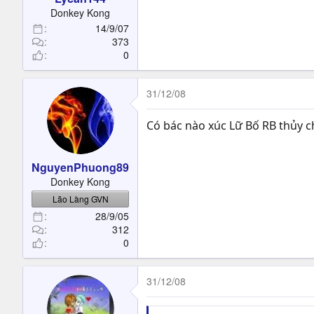
Donkey Kong
14/9/07
373
0
31/12/08
Có bác nào xúc Lữ Bố RB thủy c
NguyenPhuong89
Donkey Kong
Lão Làng GVN
28/9/05
312
0
31/12/08