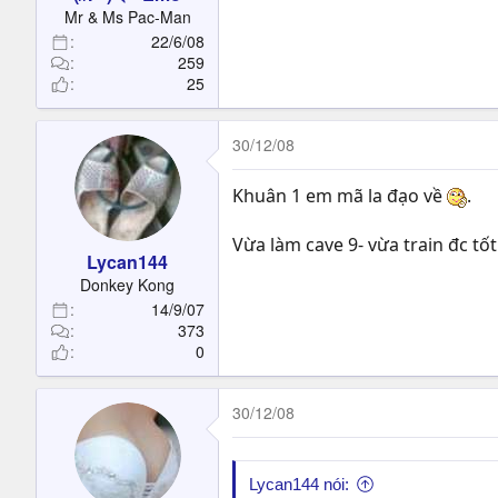
t
Mr & Ms Pac-Man
e
22/6/08
r
259
25
30/12/08
Khuân 1 em mã la đạo về
.
Vừa làm cave 9- vừa train đc tốt
Lycan144
Donkey Kong
14/9/07
373
0
30/12/08
Lycan144 nói: