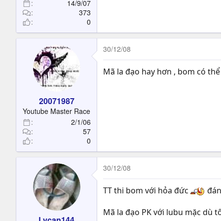
14/9/07
373
0
30/12/08
Mã la đạo hay hơn , bom có thể 
20071987
Youtube Master Race
2/1/06
57
0
30/12/08
TT thi bom với hỏa đức
đán
Mã la đạo PK với lubu mặc dù t
Lycan144