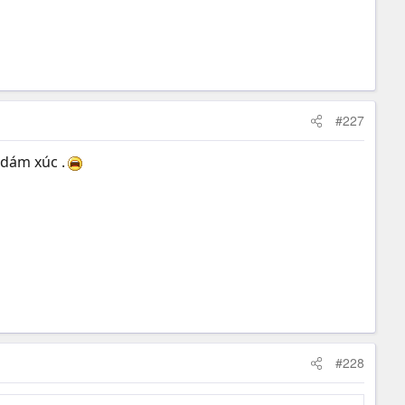
#227
 dám xúc .
#228