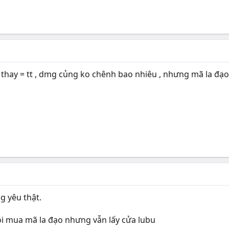
thay = tt , dmg củng ko chênh bao nhiêu , nhưng mã la đạo kh
g yêu thật.
ôi mua mã la đạo nhưng vẫn lấy cửa lubu