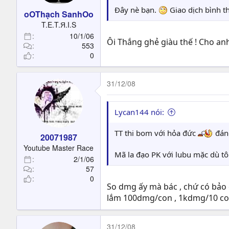
Đây nè bạn.
Giao dịch bình t
oOThạch SanhOo
T.E.T.Я.I.S
10/1/06
Ôi Thắng ghẻ giàu thế ! Cho an
553
0
31/12/08
Lycan144 nói:
TT thi bom với hỏa đức
đáng
20071987
Youtube Master Race
Mã la đạo PK với lubu mặc dù t
2/1/06
57
0
So dmg ấy mà bác , chứ có bả
lắm 100dmg/con , 1kdmg/10 con 
31/12/08