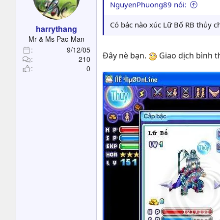
NguyenPhuong89 nói:
Có bác nào xúc Lữ Bố RB thủy c
harrythang
Mr & Ms Pac-Man
9/12/05
Đây nè bạn.
Giao dịch bình t
210
0