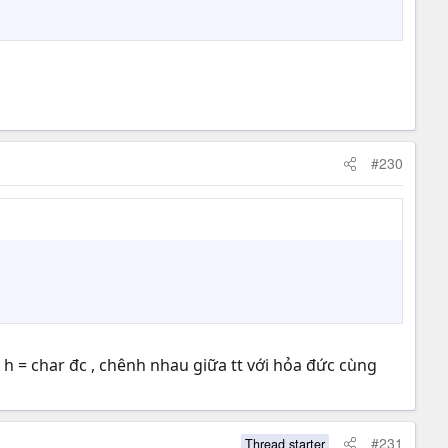
#230
h = char đc , chênh nhau giữa tt với hỏa đức cùng
#231
Thread starter