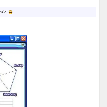
xúc .