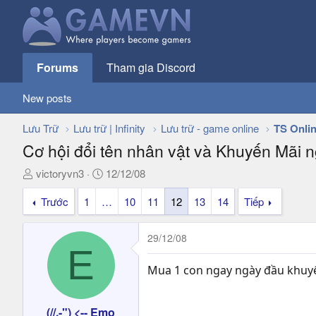
Forums
Tham gia Discord
New posts
Lưu Trữ
Lưu trữ | Infinity
Lưu trữ - game online
TS Onli
Cơ hội đổi tên nhân vật và Khuyến Mãi 
T
N
victoryvn3
12/12/08
h
g
Trước
1
…
10
11
12
13
14
Tiếp
r
à
e
y
a
g
29/12/08
d
ử
E
s
i
Mua 1 con ngay ngày đầu khuyến
t
a
r
(//.-") <-- Emo