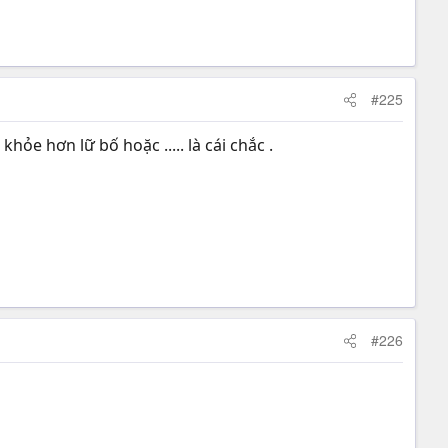
#225
ỏe hơn lữ bố hoặc ..... là cái chắc .
#226