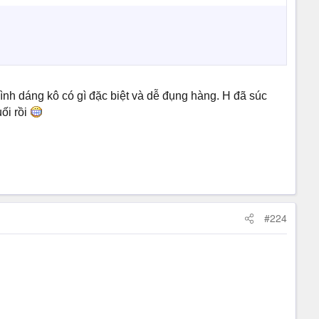
nh dáng kô có gì đặc biệt và dễ đụng hàng. H đã súc
ối rồi
#224