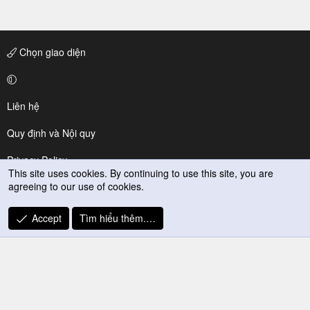
Chọn giao diện
Liên hệ
Quy định và Nội quy
Privacy Policy
This site uses cookies. By continuing to use this site, you are
agreeing to our use of cookies.
Trợ giúp
R
Accept
Tìm hiểu thêm.…
S
S