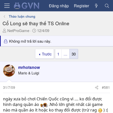
Đăng nhập
Register
Thảo luận chung
Cổ Long sẽ thay thế TS Online
T
N
NetProGame
12/4/09
h
g
r
à
Không mở trả lời sau này.
e
y
a
g
Trước
1
…
30
d
ử
s
i
mrhotsnow
t
a
Mario & Luigi
r
t
31/7/09
#581
e
r
ngày xưa bỏ chơi Chiến Quốc cũng vì .... ko đổi được
hình dạng quần áo
.Nhỏ lớn ghét nhất cái game
nào mà quần áo ít hoặc ko thay đổi được (trừ rag
) :(