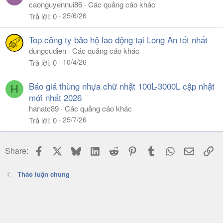
caonguyennui86
Các quảng cáo khác
25/6/26
Trả lời
0
Top công ty bảo hộ lao động tại Long An tốt nhất
dungcudien
Các quảng cáo khác
10/4/26
Trả lời
0
Báo giá thùng nhựa chữ nhật 100L-3000L cập nhật
H
mới nhất 2026
hanatc89
Các quảng cáo khác
25/7/26
Trả lời
0
Facebook
X
Bluesky
LinkedIn
Reddit
Pinterest
Tumblr
WhatsApp
Email
Li
Share:
Thảo luận chung