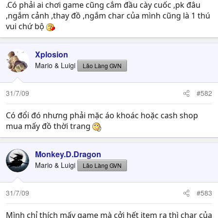
.Có phải ai chơi game cũng cắm đầu cày cuốc ,pk đâu
,ngắm cảnh ,thay đồ ,ngắm char của mình cũng là 1 thú
vui chứ bộ
Xplosion
Mario & Luigi
Lão Làng GVN
31/7/09
#582
Có đổi đó nhưng phải mặc áo khoác hoặc cash shop
mua mấy đồ thời trang
Monkey.D.Dragon
Mario & Luigi
Lão Làng GVN
31/7/09
#583
Mình chỉ thích mấy game mà cởi hết item ra thì char của