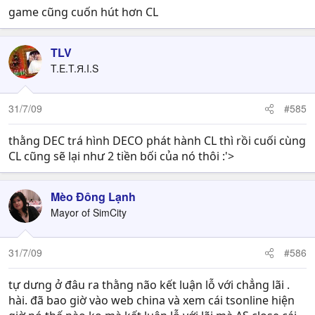
game cũng cuốn hút hơn CL
TLV
T.E.T.Я.I.S
31/7/09
#585
thằng DEC trá hình DECO phát hành CL thì rồi cuối cùng
CL cũng sẽ lại như 2 tiền bối của nó thôi :'>
Mèo Đông Lạnh
Mayor of SimCity
31/7/09
#586
tự dưng ở đâu ra thằng não kết luận lỗ với chẳng lãi .
hài. đã bao giờ vào web china và xem cái tsonline hiện