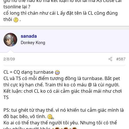
giờ nó thế nào ko mà kết luận lỗ với lãi mà AS close cái
tsonline lại ?
cổ long thì chán như cái L ấy đặt tên là CL cũng đúng
thôi
.
sanada
Donkey Kong
2/8/09
#587
CL = CQ dạng turnbase
CL và TS có mỗi điểm tương đồng là turnbase. Bắt pet
thì cực kỳ hạn chế. Train thì ko có máu @ là cùi người.
Kết luận: chơi CL ko có cái cảm giác thoải mái như chơi
TS
PS: tui ghét từ thay thế. vì nó khiến tui cảm giác mình là
đồ bạc bẽo, vô tình.
Ko ai có thể thay thế người tôi yêu. Nhưng tôi có thể