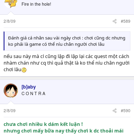
Fire in the hole!
2/8/09
#589
Đánh giá cá nhân sau vài ngày chơi : chơi cũng dc nhưng
ko phải là game có thể níu chân người chơi lâu
nếu sau này mà cl cũng lập đi lập lại các quest một cách
nhàm chán như cq thì quả thật là ko thể níu chân người
chơi lâu
[b]aby
C O N T R A
2/8/09
#590
chưa chơi nhiều k dám kết luận !
nhưng chơi mấy bữa nay thấy chơi k dc thoải mái