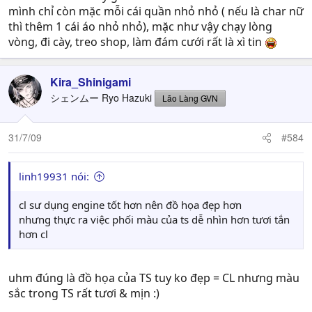
mình chỉ còn mặc mỗi cái quần nhỏ nhỏ ( nếu là char nữ
thì thêm 1 cái áo nhỏ nhỏ), mặc như vậy chạy lòng
vòng, đi cày, treo shop, làm đám cưới rất là xì tin
Kira_Shinigami
シェンムー Ryo Hazuki
Lão Làng GVN
31/7/09
#584
linh19931 nói:
cl sư dụng engine tốt hơn nên đồ họa đẹp hơn
nhưng thực ra việc phối màu của ts dễ nhìn hơn tươi tắn
hơn cl
uhm đúng là đồ họa của TS tuy ko đẹp = CL nhưng màu
sắc trong TS rất tươi & mịn :)