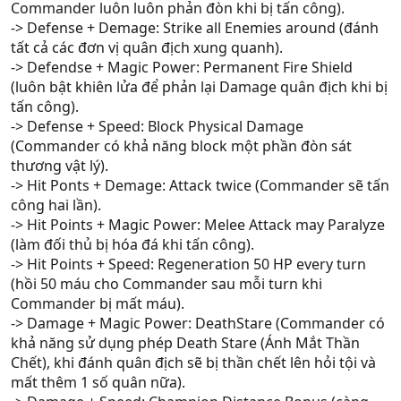
Commander luôn luôn phản đòn khi bị tấn công).
-> Defense + Demage: Strike all Enemies around (đánh
tất cả các đơn vị quân địch xung quanh).
-> Defendse + Magic Power: Permanent Fire Shield
(luôn bật khiên lửa để phản lại Damage quân địch khi bị
tấn công).
-> Defense + Speed: Block Physical Damage
(Commander có khả năng block một phần đòn sát
thương vật lý).
-> Hit Ponts + Demage: Attack twice (Commander sẽ tấn
công hai lần).
-> Hit Points + Magic Power: Melee Attack may Paralyze
(làm đối thủ bị hóa đá khi tấn công).
-> Hit Points + Speed: Regeneration 50 HP every turn
(hồi 50 máu cho Commander sau mỗi turn khi
Commander bị mất máu).
-> Damage + Magic Power: DeathStare (Commander có
khả năng sử dụng phép Death Stare (Ánh Mắt Thần
Chết), khi đánh quân địch sẽ bị thần chết lên hỏi tội và
mất thêm 1 số quân nữa).