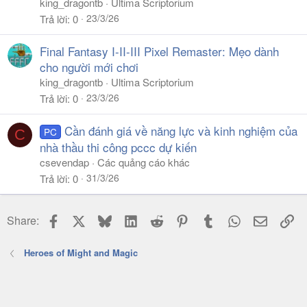
king_dragontb
Ultima Scriptorium
23/3/26
Trả lời
0
Final Fantasy I-II-III Pixel Remaster: Mẹo dành
cho người mới chơi
king_dragontb
Ultima Scriptorium
23/3/26
Trả lời
0
Cần đánh giá về năng lực và kinh nghiệm của
PC
C
nhà thầu thi công pccc dự kiến
csevendap
Các quảng cáo khác
31/3/26
Trả lời
0
Facebook
X
Bluesky
LinkedIn
Reddit
Pinterest
Tumblr
WhatsApp
Email
Li
Share:
Heroes of Might and Magic