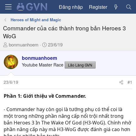
Đăng nhập
Register
Heroes of Might and Magic
Commander của các thành trong bản Heroes 3
WoG
T
N
bonmuanhoem
23/6/19
h
g
r
à
bonmuanhoem
e
y
Youtube Master Race
Lão Làng GVN
a
g
d
ử
23/6/19
#1
s
i
t
a
Phần 1: Giới thiệu về Commander.
r
t
- Commander hay còn gọi là tướng phụ có thể coi là
e
một trong những phần nâng cấp nổi trội nhất trong
r
bản Heroes 3 In The Wake Of God (H3-WoG). Chính nhờ
phần nâng cấp này mà H3-WoG được đánh giá cao hơn