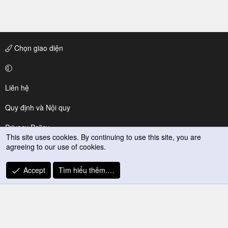
Chọn giao diện
Liên hệ
Quy định và Nội quy
Privacy Policy
This site uses cookies. By continuing to use this site, you are
agreeing to our use of cookies.
Trợ giúp
R
Accept
Tìm hiểu thêm.…
S
S