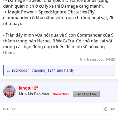
-> Damage + Speed: Champion Distance Bonus (càng
đánh quân địch ở cự ly xa thì Damage càng mạnh).
-> Magic Power + Speed: Ignore Obstacles [fly]
(commander có khả năng vượt qua chướng ngại vật, đi
như bay).
- Trên đây mình vừa nói qua về 9 con Commander của 9
thành trong bản Heroes 3 WoG/Era. Có chỗ nào sai sót
mong các bạn đóng góp ý kiến để mình sẽ bổ xung
thêm.
Chỉnh sửa cuối:
1/9/23
rockcodon
,
thangnd_1211
and
hardy
R
e
a
c
langtu12f
t
Mr & Ms Pac-Man
GameOver
Lão Làng GVN
i
o
n
8/10/24
#2
s
: