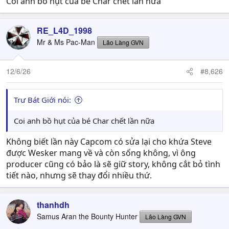
Coi anh bồ hụt của bé Char chết lần nữa
RE_L4D_1998
Mr & Ms Pac-Man
Lão Làng GVN
12/6/26
#8,626
Trư Bát Giới nói:
Coi anh bồ hụt của bé Char chết lần nữa
Không biết lần này Capcom có sửa lại cho khứa Steve
được Wesker mang về và còn sống không, vì ông
producer cũng có bảo là sẽ giữ story, không cắt bỏ tình
tiết nào, nhưng sẽ thay đổi nhiều thứ.
thanhdh
Samus Aran the Bounty Hunter
Lão Làng GVN