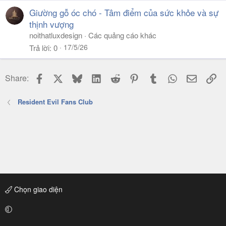
Giường gỗ óc chó - Tâm điểm của sức khỏe và sự
thịnh vượng
noithatluxdesign
Các quảng cáo khác
17/5/26
Trả lời
0
Facebook
X
Bluesky
LinkedIn
Reddit
Pinterest
Tumblr
WhatsApp
Email
Li
Share:
Resident Evil Fans Club
Chọn giao diện