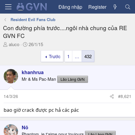
Đăng nhập
Register
Resident Evil Fans Club
Con đường phía trước....ngôi nhà chung của RE
GVN FC
T
N
aluco
26/1/15
h
g
Trước
1
…
432
r
à
e
y
a
g
khanhrua
d
ử
Mr & Ms Pac-Man
Lão Làng GVN
s
i
t
a
14/3/26
#8,621
r
t
bao giờ crack được pc hả các pác
e
r
Nô
Phantom, je t'aime pour toujours
Lão Làng GVN