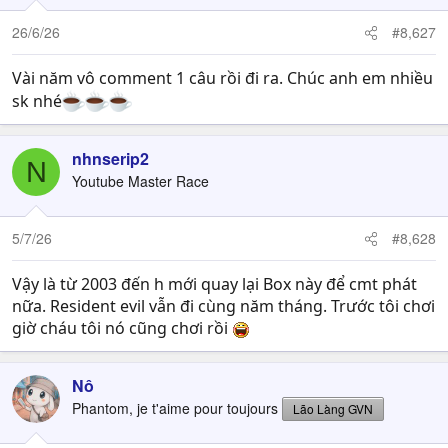
26/6/26
#8,627
Vài năm vô comment 1 câu rồi đi ra. Chúc anh em nhiều
sk nhé
nhnserip2
N
Youtube Master Race
5/7/26
#8,628
Vậy là từ 2003 đến h mới quay lại Box này để cmt phát
nữa. Resident evil vẫn đi cùng năm tháng. Trước tôi chơi
giờ cháu tôi nó cũng chơi rồi
Nô
Phantom, je t'aime pour toujours
Lão Làng GVN