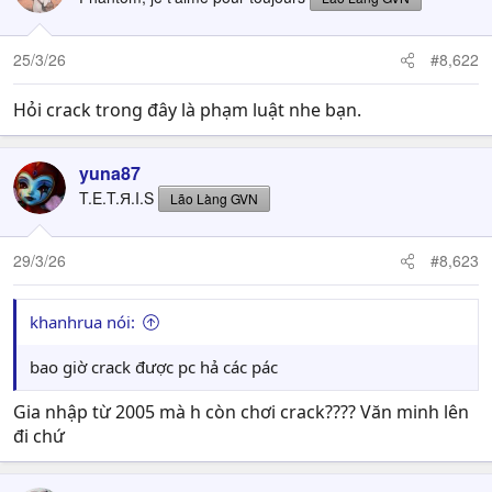
25/3/26
#8,622
Hỏi crack trong đây là phạm luật nhe bạn.
yuna87
T.E.T.Я.I.S
Lão Làng GVN
29/3/26
#8,623
khanhrua nói:
bao giờ crack được pc hả các pác
Gia nhập từ 2005 mà h còn chơi crack???? Văn minh lên
đi chứ