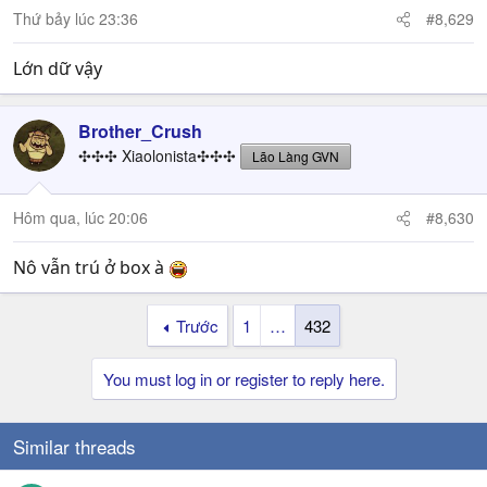
Thứ bảy lúc 23:36
#8,629
Lớn dữ vậy
Brother_Crush
✣✣✣ Xiaolonista✣✣✣
Lão Làng GVN
Hôm qua, lúc 20:06
#8,630
Nô vẫn trú ở box à
Trước
1
…
432
You must log in or register to reply here.
Similar threads