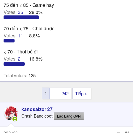
r
75 đến < 85 - Game hay
Votes:
35
28.0%
70 đến < 75 - Chơi được
Votes:
11
8.8%
< 70 - Thôi bỏ đi
Votes:
21
16.8%
Total voters
125
1
…
242
Tiếp
kanosaizo127
Crash Bandicoot
Lão Làng GVN
29/1/26
#1