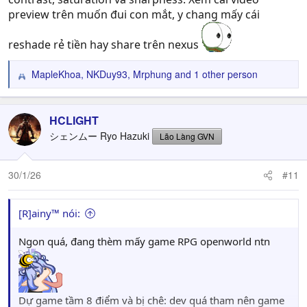
preview trên muốn đui con mắt, y chang mấy cái
reshade rẻ tiền hay share trên nexus
MapleKhoa
,
NKDuy93
,
Mrphung
and 1 other person
R
e
a
c
HCLIGHT
t
シェンムー Ryo Hazuki
Lão Làng GVN
i
o
n
30/1/26
#11
s
:
[R]ainy™ nói:
Ngon quá, đang thèm mấy game RPG openworld ntn
Dự game tầm 8 điểm và bị chê: dev quá tham nên game