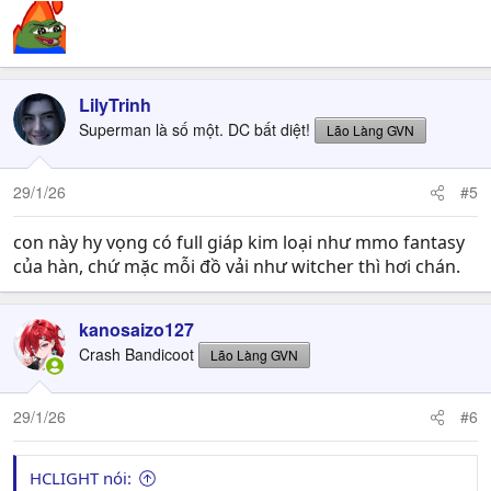
LilyTrinh
Superman là số một. DC bất diệt!
Lão Làng GVN
29/1/26
#5
con này hy vọng có full giáp kim loại như mmo fantasy
của hàn, chứ mặc mỗi đồ vải như witcher thì hơi chán.
kanosaizo127
Crash Bandicoot
Lão Làng GVN
29/1/26
#6
HCLIGHT nói: