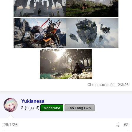
Chỉnh sửa cuối:
12/3/26
Yukianesa
ξ (⩌‸⩌ )ξ
Moderator
Lão Làng GVN
29/1/26
#2