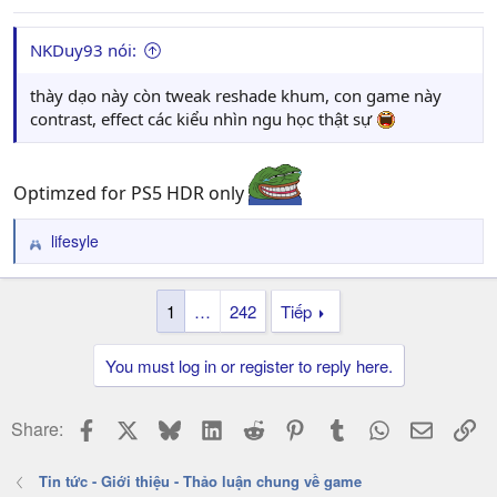
NKDuy93 nói:
thày dạo này còn tweak reshade khum, con game này
contrast, effect các kiểu nhìn ngu học thật sự
Optimzed for PS5 HDR only
lifesyle
R
e
a
1
…
242
Tiếp
c
t
i
You must log in or register to reply here.
o
n
s
Facebook
X
Bluesky
LinkedIn
Reddit
Pinterest
Tumblr
WhatsApp
Email
Li
Share:
:
Tin tức - Giới thiệu - Thảo luận chung về game