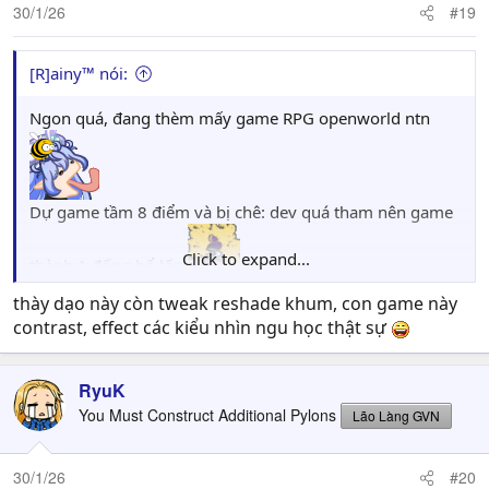
30/1/26
#19
[R]ainy™ nói:
Ngon quá, đang thèm mấy game RPG openworld ntn
Dự game tầm 8 điểm và bị chê: dev quá tham nên game
Click to expand...
thành 1 đống hổ lốn
thày dạo này còn tweak reshade khum, con game này
Việc đầu tiên của ta khi vào chơi game này là: giảm
contrast, effect các kiểu nhìn ngu học thật sự
contrast, saturation và sharpness. Xem cái video preview
trên muốn đui con mắt, y chang mấy cái reshade rẻ tiền
RyuK
hay share trên nexus
You Must Construct Additional Pylons
Lão Làng GVN
30/1/26
#20