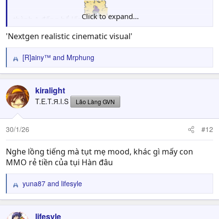
Click to expand...
thành 1 đống hổ lốn
'Nextgen realistic cinematic visual'
Việc đầu tiên của ta khi vào chơi game này là: giảm
contrast, saturation và sharpness. Xem cái video preview
[R]ainy™
and
Mrphung
trên muốn đui con mắt, y chang mấy cái reshade rẻ tiền
R
e
a
hay share trên nexus
c
kiralight
t
T.E.T.Я.I.S
Lão Làng GVN
i
o
n
30/1/26
#12
s
:
Nghe lồng tiếng mà tụt mẹ mood, khác gì mấy con
MMO rẻ tiền của tụi Hàn đâu
yuna87
and
lifesyle
R
e
a
c
lifesyle