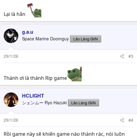
Lại là hắn
g.a.u
Space Marine Doomguy
Lão Làng GVN
29/1/26
#3
Thánh ơi là thánh Rip game
HCLIGHT
シェンムー Ryo Hazuki
Lão Làng GVN
29/1/26
#4
Rồi game này sẽ khiến game nào thành rác, nói luôn