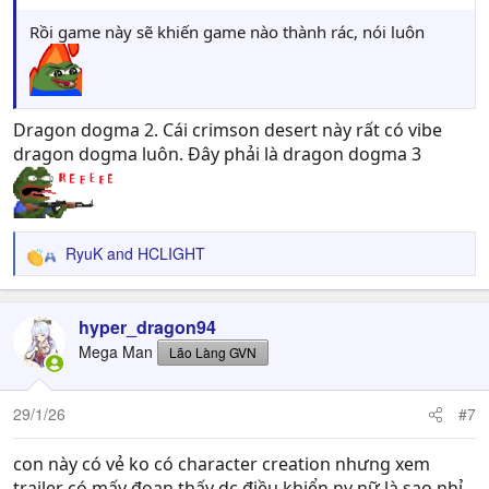
Rồi game này sẽ khiến game nào thành rác, nói luôn
Dragon dogma 2. Cái crimson desert này rất có vibe
dragon dogma luôn. Đây phải là dragon dogma 3
RyuK
and
HCLIGHT
R
e
a
c
hyper_dragon94
t
Mega Man
Lão Làng GVN
i
o
n
29/1/26
#7
s
:
con này có vẻ ko có character creation nhưng xem
trailer có mấy đoạn thấy dc điều khiển nv nữ là sao nhỉ