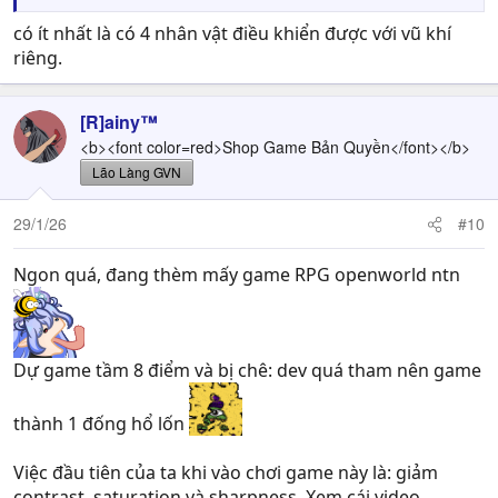
có ít nhất là có 4 nhân vật điều khiển được với vũ khí
riêng.
[R]ainy™
<b><font color=red>Shop Game Bản Quyền</font></b>
Lão Làng GVN
29/1/26
#10
Ngon quá, đang thèm mấy game RPG openworld ntn
Dự game tầm 8 điểm và bị chê: dev quá tham nên game
thành 1 đống hổ lốn
Việc đầu tiên của ta khi vào chơi game này là: giảm
contrast, saturation và sharpness. Xem cái video