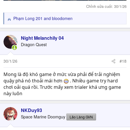
Chỉnh sửa cuối:
30/1/26
Phạm Long 201
and
bloodomen
R
e
a
c
Night Melanchily 04
t
Dragon Quest
i
o
n
30/1/26
#18
s
:
Mong là độ khó game ở mức vừa phải để trải nghiệm
quậy phá nó thoải mái hơn
. Nhiều game try hard
chơi oải quá rồi. Trước mấy xem trialer khá ưng game
này luôn
NKDuy93
Space Marine Doomguy
Lão Làng GVN