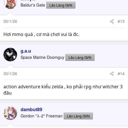
t
Baldur's Gate
Lão Làng GVN
i
o
n
30/1/26
#13
s
:
Hơi mmo quá , cơ mà chơi vui là đc.
g.a.u
Space Marine Doomguy
Lão Làng GVN
30/1/26
#14
action adventure kiểu zelda , ko phải rpg như witcher 3
đâu
dambut89
Gordon "λ-2" Freeman
Lão Làng GVN