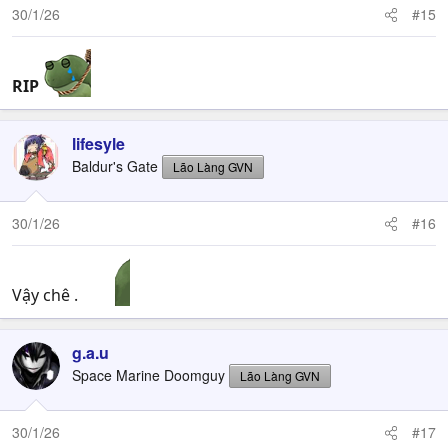
30/1/26
#15
RIP
lifesyle
Baldur's Gate
Lão Làng GVN
30/1/26
#16
Vậy chê .
g.a.u
Space Marine Doomguy
Lão Làng GVN
30/1/26
#17