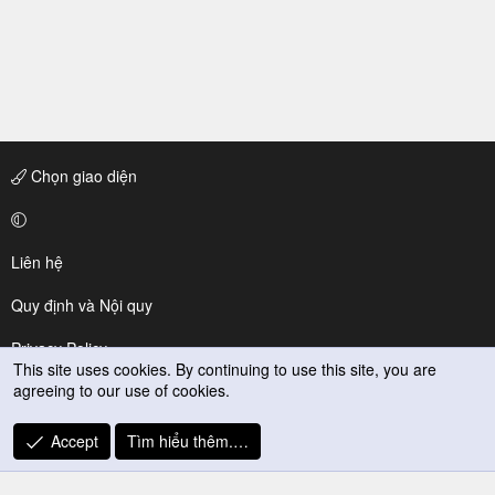
Chọn giao diện
Liên hệ
Quy định và Nội quy
Privacy Policy
This site uses cookies. By continuing to use this site, you are
agreeing to our use of cookies.
Trợ giúp
R
Accept
Tìm hiểu thêm.…
S
S