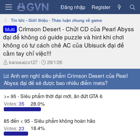
Đăng nhập
Register
Tin tức - Giới thiệu - Thảo luận chung về game
Crimson Desert - Chửi CD của Pearl Abyss
Multi
đại đế không có guide puzzle và hint khi chơi
không có tư cách chê AC của Ubisuck đại đế
cầm tay chỉ việc!!!
T
N
kanosaizo127
29/1/26
h
g
r
Anh em nghĩ siêu phẩm Crimson Desert của Pearl
à
e
y
Abyss đại đế sẽ được bao nhiêu điểm meta?
a
g
d
ử
>= 95 - Siêu phẩm thời đại mới, ăn đứt GTA 6
s
i
Votes:
35
28.0%
t
a
85 đến < 95 - Siêu phẩm không hoàn hảo
r
t
Votes:
23
18.4%
e