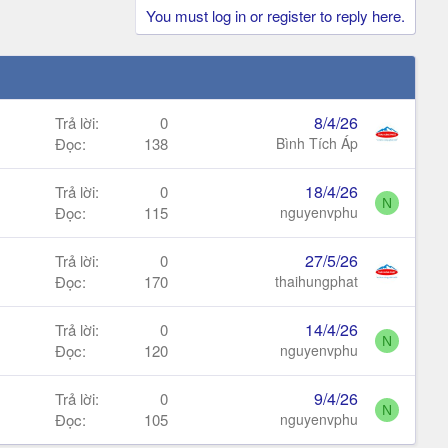
You must log in or register to reply here.
8/4/26
Trả lời
0
Đọc
138
Bình Tích Áp
18/4/26
Trả lời
0
N
Đọc
115
nguyenvphu
27/5/26
Trả lời
0
Đọc
170
thaihungphat
14/4/26
Trả lời
0
N
Đọc
120
nguyenvphu
9/4/26
Trả lời
0
N
Đọc
105
nguyenvphu