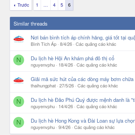
Trước
1
…
4
5
6
Similar threads
Nơi bán bình tích áp chính hãng, giá tốt tại q
Bình Tích Áp
8/4/26
Các quảng cáo khác
Du lịch hè Hội An khám phá đô thị cổ
N
nguyenvphu
18/4/26
Các quảng cáo khác
Giải mã sức hút của các dòng máy bơm chữa 
thaihungphat
27/5/26
Các quảng cáo khác
Du lịch hè Đảo Phú Quý được mệnh danh là "ti
N
nguyenvphu
14/4/26
Các quảng cáo khác
Du lịch hè Hong Kong và Đài Loan sự lựa chọ
N
nguyenvphu
9/4/26
Các quảng cáo khác