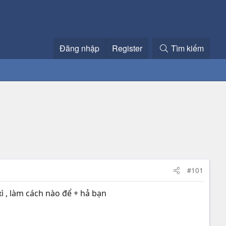
Đăng nhập
Register
Tìm kiếm
#101
xì , làm cách nào để + hả bạn