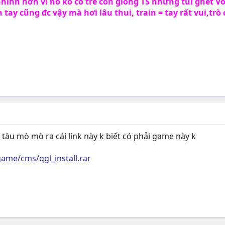
nhĩnh hơn vì nó kô có trẻ con giống TS nhưng tui ghét Võ
 tay cũng đc vậy mà hơi lâu thui, train = tay rất vui,trò
t tàu mò mò ra cái link này k biết có phải game này k
game/cms/qgl_install.rar