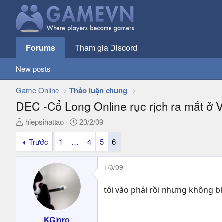
Forums
Tham gia Discord
New posts
Game Online
Thảo luận chung
DEC -Cổ Long Online rục rịch ra mắt ở 
T
N
hiepsihattao
23/2/09
h
g
Trước
1
…
4
5
6
r
à
e
y
a
g
1/3/09
d
ử
s
i
tôi vào phái rồi nhưng không biế
t
a
r
KGinro