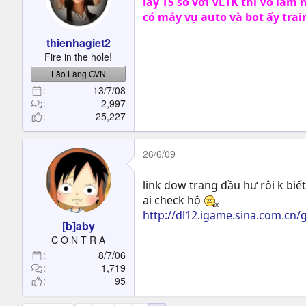
lấy TS so với VLTK thì Võ lâm 
có máy vụ auto và bot ấy train
thienhagiet2
Fire in the hole!
Lão Làng GVN
13/7/08
2,997
25,227
26/6/09
link dow trang đầu hư rôi k biế
ai check hộ
http://dl12.igame.sina.com.cn/
[b]aby
C O N T R A
8/7/06
1,719
95