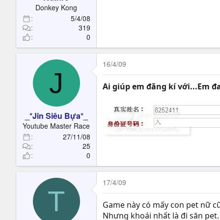
t
Donkey Kong
e
5/4/08
r
319
0
16/4/09
J
Ai giúp em đăng kí với...Em 
_*Jin Siêu Bựa*_
Youtube Master Race
27/11/08
25
0
17/4/09
T
Game này có mấy con pet nữ cũ
Nhưng khoái nhất là đi săn pet.