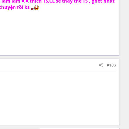
 lâm lắm =.=,thích TS,CL sẽ thay thế TS , ghét nhất
 chuyện rồi ks
#106