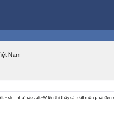
Việt Nam
t + skill như nào , alt+W lên thì thấy cái skill môn phái đen 