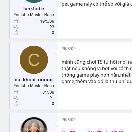
pet game này có thể so với giá
tanktodie
Youtube Master Race
19/5/06
23
0
25/6/09
C
mình cũng chơi TS từ hồi mới r
thật nếu không vì bot với cách 
thống game play hơn hẳn,nhất là
cu_khoai_nuong
game,thêm vào đó là thu phí qu
Youtube Master Race
8/7/06
21
0
25/6/09