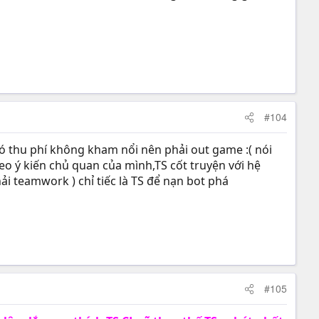
#104
ó thu phí không kham nổi nên phải out game :( nói
heo ý kiến chủ quan của mình,TS cốt truyện với hệ
ải teamwork ) chỉ tiếc là TS để nạn bot phá
#105