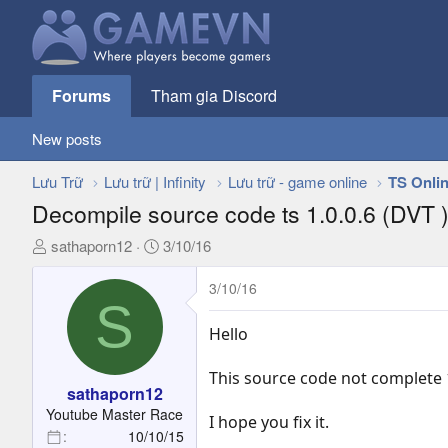
Forums
Tham gia Discord
New posts
Lưu Trữ
Lưu trữ | Infinity
Lưu trữ - game online
TS Onli
Decompile source code ts 1.0.0.6 (DVT 
T
N
sathaporn12
3/10/16
h
g
r
à
3/10/16
S
e
y
a
g
Hello
d
ử
s
i
This source code not complete
t
sathaporn12
a
Youtube Master Race
I hope you fix it.
r
10/10/15