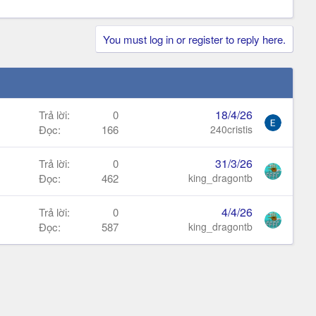
You must log in or register to reply here.
18/4/26
Trả lời
0
Đọc
166
240cristis
31/3/26
Trả lời
0
Đọc
462
king_dragontb
4/4/26
Trả lời
0
Đọc
587
king_dragontb