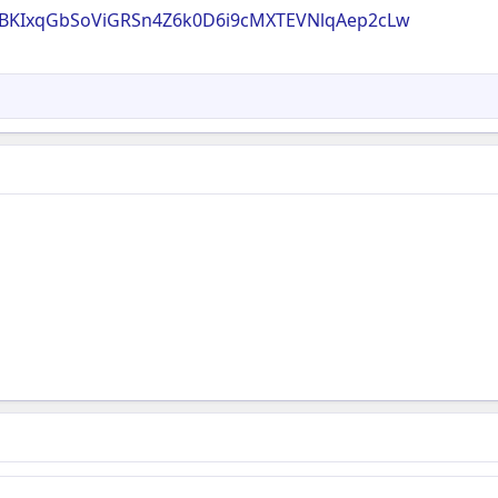
bFvBKIxqGbSoViGRSn4Z6k0D6i9cMXTEVNlqAep2cLw