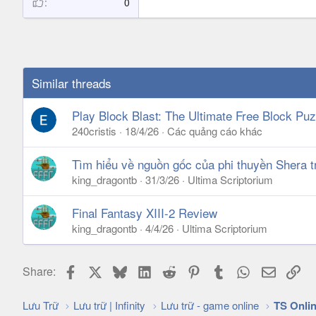
0
Similar threads
Play Block Blast: The Ultimate Free Block P
240cristis
18/4/26
Các quảng cáo khác
Tìm hiểu về nguồn gốc của phi thuyền Shera tr
king_dragontb
31/3/26
Ultima Scriptorium
Final Fantasy XIII-2 Review
king_dragontb
4/4/26
Ultima Scriptorium
Facebook
X
Bluesky
LinkedIn
Reddit
Pinterest
Tumblr
WhatsApp
Email
Lin
Share:
Lưu Trữ
Lưu trữ | Infinity
Lưu trữ - game online
TS Onli