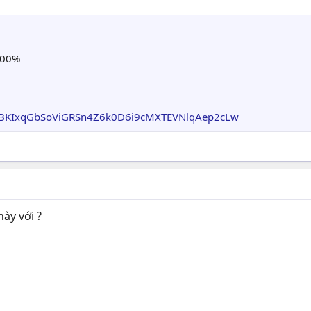
100%
bFvBKIxqGbSoViGRSn4Z6k0D6i9cMXTEVNlqAep2cLw
này với ?