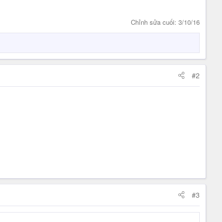
Chỉnh sửa cuối:
3/10/16
#2
#3