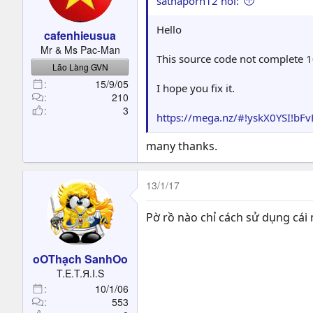
sathaporn12 nói:
Hello
cafenhieusua
Mr & Ms Pac-Man
This source code not complete 
Lão Làng GVN
15/9/05
I hope you fix it.
210
3
https://mega.nz/#!yskX0YSI!
many thanks.
13/1/17
Pờ rồ nào chỉ cách sử dụng cái 
oOThạch SanhOo
T.E.T.Я.I.S
10/1/06
553