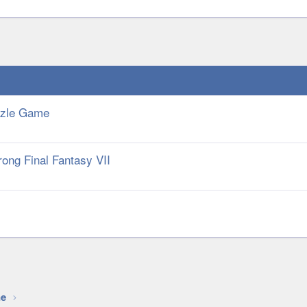
uzzle Game
ong Final Fantasy VII
k
ne