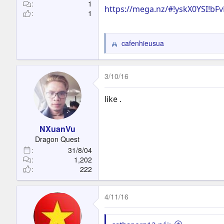
t
1
https://mega.nz/#!yskX0YSI!
1
e
r
cafenhieusua
R
e
a
c
3/10/16
t
i
like .
o
n
s
NXuanVu
:
Dragon Quest
31/8/04
1,202
222
4/11/16