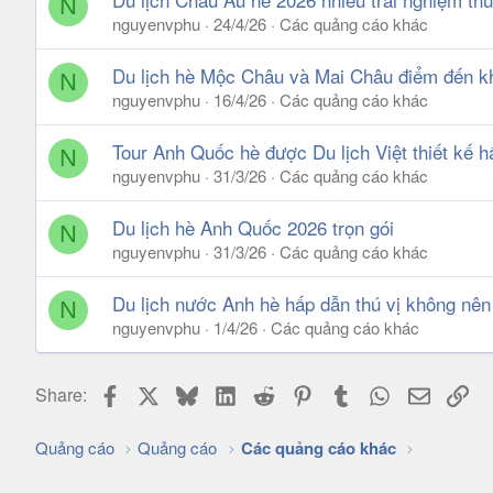
N
nguyenvphu
24/4/26
Các quảng cáo khác
Du lịch hè Mộc Châu và Mai Châu điểm đến kh
N
nguyenvphu
16/4/26
Các quảng cáo khác
Tour Anh Quốc hè được Du lịch Việt thiết kế h
N
nguyenvphu
31/3/26
Các quảng cáo khác
Du lịch hè Anh Quốc 2026 trọn gói
N
nguyenvphu
31/3/26
Các quảng cáo khác
Du lịch nước Anh hè hấp dẫn thú vị không nên
N
nguyenvphu
1/4/26
Các quảng cáo khác
Facebook
X
Bluesky
LinkedIn
Reddit
Pinterest
Tumblr
WhatsApp
Email
Lin
Share:
Quảng cáo
Quảng cáo
Các quảng cáo khác