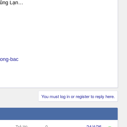
Lũng Lạn…
-dong-bac
You must log in or register to reply here.
24/4/26
Trả lời
0