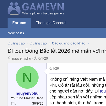
Forums
Tham gia Discord
New posts
Quảng cáo
Quảng cáo
Các quảng cáo khác
Đi tour Đông Bắc tết 2026 mê mẩn với 
T
N
nguyenvphu
6/1/26
h
g
r
à
6/1/26
N
e
y
a
g
Không chỉ riêng Việt Nam mà đê
d
ử
Phì. Có từ rất lâu đời, nhữn
s
i
cho người dân nơi đây. Đi
tou
t
nguyenvphu
tiếp nhau xen lẫn với những 
a
Youtube Master Race
r
sự thanh bình, thư thái trong 
30/9/25