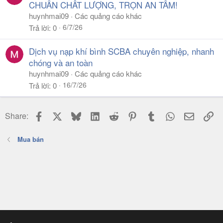
CHUẨN CHẤT LƯỢNG, TRỌN AN TÂM!
huynhmai09
Các quảng cáo khác
6/7/26
Trả lời
0
Dịch vụ nạp khí bình SCBA chuyên nghiệp, nhanh
chóng và an toàn
huynhmai09
Các quảng cáo khác
16/7/26
Trả lời
0
Facebook
X
Bluesky
LinkedIn
Reddit
Pinterest
Tumblr
WhatsApp
Email
Li
Share:
Mua bán