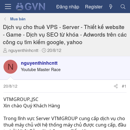
Đăng nhập
Register
Mua bán
Dịch vụ cho thuê VPS - Server - Thiết kế website
- Game - Dịch vụ SEO từ khóa - Adwords trên các
công cụ tìm kiếm google, yahoo
T
N
nguyenthinhcntt
20/8/12
h
g
r
à
nguyenthinhcntt
N
e
y
Youtube Master Race
a
g
d
ử
20/8/12
#1
s
i
t
a
VTMGROUP.,JSC
r
Xin chào Quý Khách Hàng
t
e
Trong lĩnh vực Server VTMGROUP cung cấp dịch vụ cho
r
thuê máy chủ với hệ thống máy chủ được cung cấp, đầu