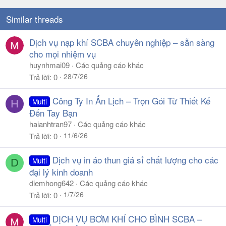
Similar threads
Dịch vụ nạp khí SCBA chuyên nghiệp – sẵn sàng
cho mọi nhiệm vụ
huynhmai09
Các quảng cáo khác
28/7/26
Trả lời
0
Công Ty In Ấn Lịch – Trọn Gói Từ Thiết Kế
Multi
H
Đến Tay Bạn
haianhtran97
Các quảng cáo khác
11/6/26
Trả lời
0
Dịch vụ in áo thun giá sỉ chất lượng cho các
Multi
D
đại lý kinh doanh
diemhong642
Các quảng cáo khác
1/7/26
Trả lời
0
DỊCH VỤ BƠM KHÍ CHO BÌNH SCBA –
Multi