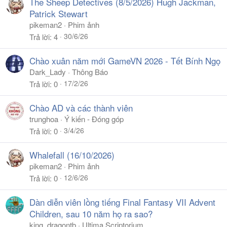
The Sheep Detectives (8/5/2026) Hugh Jackman,
Patrick Stewart
pikeman2
Phim ảnh
30/6/26
Trả lời
4
Chào xuân năm mới GameVN 2026 - Tết Bính Ngọ
Dark_Lady
Thông Báo
17/2/26
Trả lời
0
Chào AD và các thành viên
trunghoa
Ý kiến - Đóng góp
3/4/26
Trả lời
0
Whalefall (16/10/2026)
pikeman2
Phim ảnh
12/6/26
Trả lời
0
Dàn diễn viên lồng tiếng Final Fantasy VII Advent
Children, sau 10 năm họ ra sao?
king_dragontb
Ultima Scriptorium