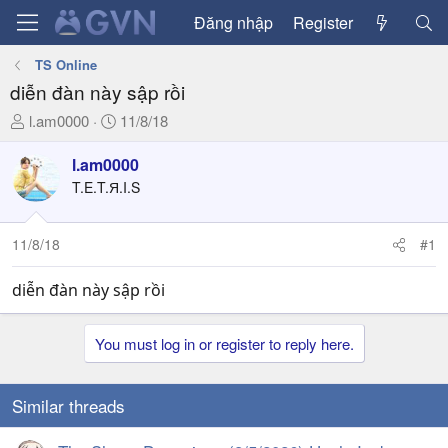
Đăng nhập
Register
TS Online
diễn đàn này sập rồi
T
N
l.am0000
11/8/18
h
g
r
à
l.am0000
e
y
T.E.T.Я.I.S
a
g
d
ử
11/8/18
#1
s
i
t
a
diễn đàn này sập rồi
r
t
You must log in or register to reply here.
e
r
Similar threads