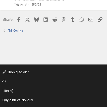
15/3/26
Trả lời
3
Facebook
X
Bluesky
LinkedIn
Reddit
Pinterest
Tumblr
WhatsApp
Email
Li
Share:
TS Online
Chọn giao diện
Liên hệ
Quy định và Nội quy