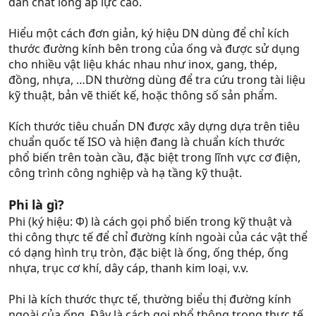
dẫn chất lỏng áp lực cao.
Hiểu một cách đơn giản, ký hiệu DN dùng để chỉ kích
thước đường kính bên trong của ống và được sử dụng
cho nhiều vật liệu khác nhau như inox, gang, thép,
đồng, nhựa, …DN thường dùng để tra cứu trong tài liệu
kỹ thuật, bản vẽ thiết kế, hoặc thông số sản phẩm.
Kích thước tiêu chuẩn DN được xây dựng dựa trên tiêu
chuẩn quốc tế ISO và hiện đang là chuẩn kích thước
phổ biến trên toàn cầu, đặc biệt trong lĩnh vực cơ điện,
công trình công nghiệp và hạ tầng kỹ thuật.
Phi là gì?
Phi (ký hiệu: Φ) là cách gọi phổ biến trong kỹ thuật và
thi công thực tế để chỉ đường kính ngoài của các vật thể
có dạng hình trụ tròn, đặc biệt là ống, ống thép, ống
nhựa, trục cơ khí, dây cáp, thanh kim loại, v.v.
Phi là kích thước thực tế, thường biểu thị đường kính
ngoài của ống. Đây là cách gọi phổ thông trong thực tế