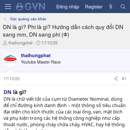
Đăng nhập
Register
Các quảng cáo khác
DN là gì? Phi là gì? Hướng dẫn cách quy đổi DN
sang mm, DN sang phi (Φ)
T
N
thaihungphat
17/12/25
h
g
r
à
thaihungphat
e
y
Youtube Master Race
a
g
d
ử
17/12/25
#1
s
i
t
a
DN
là gì?
r
DN là chữ viết tắt của cụm từ Diameter Nominal, dùng
t
để chỉ đường kính danh định – một thông số tiêu chuẩn
e
đại diện cho kích thước của các loại ống, van, mặt bích
r
và phụ kiện trong các hệ thống công nghiệp như cấp
thoát nước, phòng cháy chữa cháy, HVAC, hay hệ thống