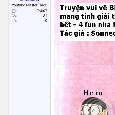
t
Youtube Master Race
e
17/4/07
r
21
0