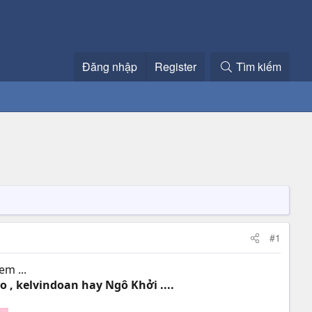
Đăng nhập
Register
Tìm kiếm
#1
em ...
ro , kelvindoan hay Ngô Khởi ....