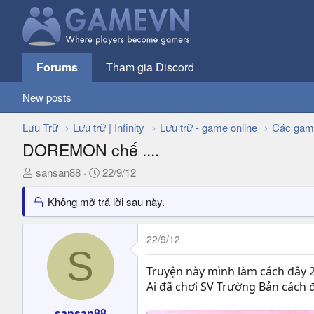
Forums
Tham gia Discord
New posts
Lưu Trữ
Lưu trữ | Infinity
Lưu trữ - game online
Các gam
DOREMON chế ....
T
N
sansan88
22/9/12
h
g
r
à
Không mở trả lời sau này.
e
y
a
g
22/9/12
d
ử
S
s
i
Truyện này mình làm cách đây 2 
t
Ai đã chơi SV Trường Bản các
a
r
sansan88