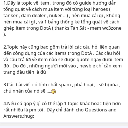
1.Đây là topic về item , trong đó có guide hướng dẫn
tổng quát về cách mua item với từng loại heroes (
tanker , dam dealer , nuker ...) , nên mua cái gì , không
nên mua cái gì , và 1 bảng thống kê tổng quát về cách
ghép item trong DotA ( thanks Tàn Sát - mem wc3zone
).
2.Topic này cũng bao gồm trả lời các câu hỏi liên quan
đến công dụng của các items trong DotA . Các câu hỏi
và câu trả lời về item nào sẽ được quote ngay dưới item
đó . Do đó , những người mới vào , newbie chỉ cần xem
trang đầu tiên là đủ
3.Các bài viết có tính chất spam , phá hoại ,.. sẽ bị xóa ,
chủ nhân của nó sẽ ....
4.Nếu có góp ý gì có thể lập 1 topic khác hoặc tiện hơn
rất nhiều là pm tôi . Đây chỉ dành cho Questions and
Answers.:hug: