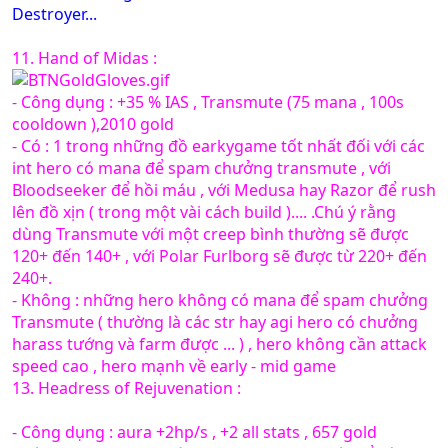
Destroyer...
11. Hand of Midas :
- Công dụng : +35 % IAS , Transmute (75 mana , 100s
cooldown ),2010 gold
- Có : 1 trong những đồ earkygame tốt nhất đối với các
int hero có mana để spam chưởng transmute , với
Bloodseeker để hồi máu , với Medusa hay Razor để rush
lên đồ xịn ( trong một vài cách build ).... .Chú ý rằng
dùng Transmute với một creep bình thường sẽ được
120+ đến 140+ , với Polar Furlborg sẽ được từ 220+ đến
240+.
- Không : những hero không có mana để spam chưởng
Transmute ( thường là các str hay agi hero có chưởng
harass tướng và farm được ... ) , hero không cần attack
speed cao , hero mạnh về early - mid game
13. Headress of Rejuvenation :
- Công dụng : aura +2hp/s , +2 all stats , 657 gold