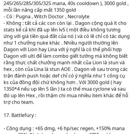
245/265/285/305/325 mana, 40s cooldown ), 3000 gold ,
mỗi lần nâng cấp mất 1350 gold
- Có : Pugna , Witch Doctor , Necrolyte
- Không : tất cả các con còn lại . Dagon cộng quá ít cho
stats kể cả khi đã up lên lv5 ( một điều không tương
ứng với giá tiền quá đắt của nó ) và có lẽ chỉ có tác dụng
như 1 chưởng nuke khác . Nhiều người thường lên
Dagon với Lion hay Lina với ý nghĩ là có thể phối hợp
Dagon với ulti để làm combo giết tướng mà không biết
rằng thực chất chưởng mạnh nhất của Lion là stun và
hex , còn của Lina là stun AOE . Dagon về sau trong các
trận đánh push hoặc def chỉ có ý nghĩa như 1 công cụ
ks của đồng đội chứ không hơn . Với 3000 gold ( hay
1350*4 nếu up lên 5 lần ) ta có thể mua cyclone và sau
đó up lên Hex , rồi thậm chi mua nhiều item khác để hỗ
trợ cho team.
17. Battlefury :
- Công dụng : +65 dmg, +6 hp/sec regen, +150% mana