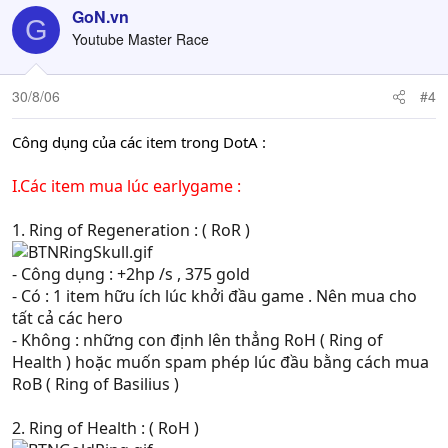
GoN.vn
G
Youtube Master Race
30/8/06
#4
Công dụng của các item trong DotA :
I.Các item mua lúc earlygame :
1
. Ring of Regeneration : ( RoR )
- Công dụng : +2hp /s , 375 gold
- Có : 1 item hữu ích lúc khởi đầu game . Nên mua cho
tất cả các hero
- Không : những con định lên thẳng RoH ( Ring of
Health ) hoặc muốn spam phép lúc đầu bằng cách mua
RoB ( Ring of Basilius )
2. Ring of Health : ( RoH )