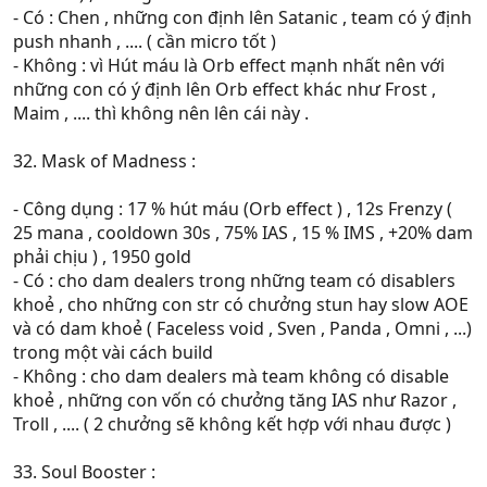
- Có : Chen , những con định lên Satanic , team có ý định
push nhanh , .... ( cần micro tốt )
- Không : vì Hút máu là Orb effect mạnh nhất nên với
những con có ý định lên Orb effect khác như Frost ,
Maim , .... thì không nên lên cái này .
32. Mask of Madness :
- Công dụng : 17 % hút máu (Orb effect ) , 12s Frenzy (
25 mana , cooldown 30s , 75% IAS , 15 % IMS , +20% dam
phải chịu ) , 1950 gold
- Có : cho dam dealers trong những team có disablers
khoẻ , cho những con str có chưởng stun hay slow AOE
và có dam khoẻ ( Faceless void , Sven , Panda , Omni , ...)
trong một vài cách build
- Không : cho dam dealers mà team không có disable
khoẻ , những con vốn có chưởng tăng IAS như Razor ,
Troll , .... ( 2 chưởng sẽ không kết hợp với nhau được )
33. Soul Booster :