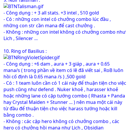
9. Null Talisman :
- Công dụng : + 3 all stats. +3 intel , 510 gold
- Có : những con intel có chưởng combo lúc đầu ,
những con str cần mana để cast chưởng .
- Không : những con intel không có chưởng combo như
Lich , Silencer ...
10. Ring of Basilius :
- Công dụng : +6 dam , aura + 3 giáp , aura + 0.65
mana/s ( trong phần về item có lẽ đã viết sai , RoB luôn
hồi cố định là 0.65 mana /s ) ,500 gold
- Có : 1 team luôn cần có 1 cái này để thuận tiện cho việc
push cũng như defend . Nuker khoẻ , harasser khoẻ
hoặc những lane có cặp tướng combo ( Rhasta + Panda
hay Crystal Maiden + Stunner ... ) nên mua một cái này
từ đầu để thuận tiện cho việc harass tướng hoặc kill
bằng combo .
- Không : các cặp hero không có chưởng combo , các
hero có chưởng hồi mana như Lich , Obsidian