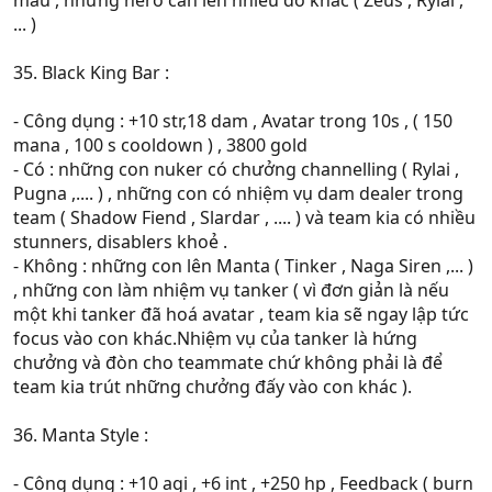
máu , những hero cần lên nhiều đồ khác ( Zeus , Rylai ,
... )
35. Black King Bar :
- Công dụng : +10 str,18 dam , Avatar trong 10s , ( 150
mana , 100 s cooldown ) , 3800 gold
- Có : những con nuker có chưởng channelling ( Rylai ,
Pugna ,.... ) , những con có nhiệm vụ dam dealer trong
team ( Shadow Fiend , Slardar , .... ) và team kia có nhiều
stunners, disablers khoẻ .
- Không : những con lên Manta ( Tinker , Naga Siren ,... )
, những con làm nhiệm vụ tanker ( vì đơn giản là nếu
một khi tanker đã hoá avatar , team kia sẽ ngay lập tức
focus vào con khác.Nhiệm vụ của tanker là hứng
chưởng và đòn cho teammate chứ không phải là để
team kia trút những chưởng đấy vào con khác ).
36. Manta Style :
- Công dụng : +10 agi , +6 int , +250 hp , Feedback ( burn