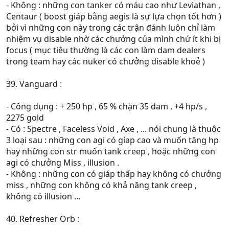
- Không : những con tanker có máu cao như Leviathan ,
Centaur ( boost giáp bằng aegis là sự lựa chọn tốt hơn )
bởi vì những con này trong các trận đánh luôn chỉ làm
nhiệm vụ disable nhờ các chưởng của mình chứ ít khi bị
focus ( mục tiêu thường là các con làm dam dealers
trong team hay các nuker có chưởng disable khoẻ )
39. Vanguard :
- Công dụng : + 250 hp , 65 % chặn 35 dam , +4 hp/s ,
2275 gold
- Có : Spectre , Faceless Void , Axe , ... nói chung là thuộc
3 loại sau : những con agi có gíap cao và muốn tăng hp
hay những con str muốn tank creep , hoặc những con
agi có chưởng Miss , illusion .
- Không : những con có giáp thấp hay không có chưởng
miss , những con không có khả năng tank creep ,
không có illusion ...
40. Refresher Orb :