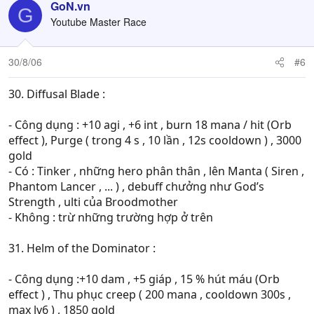
GoN.vn
G
Youtube Master Race
30/8/06
#6
30. Diffusal Blade :
- Công dụng : +10 agi , +6 int , burn 18 mana / hit (Orb
effect ), Purge ( trong 4 s , 10 lần , 12s cooldown ) , 3000
gold
- Có : Tinker , những hero phân thân , lên Manta ( Siren ,
Phantom Lancer , ... ) , debuff chưởng như God’s
Strength , ulti của Broodmother
- Không : trừ những trường hợp ở trên
31. Helm of the Dominator :
- Công dụng :+10 dam , +5 giáp , 15 % hút máu (Orb
effect ) , Thu phục creep ( 200 mana , cooldown 300s ,
max lv6 ) , 1850 gold