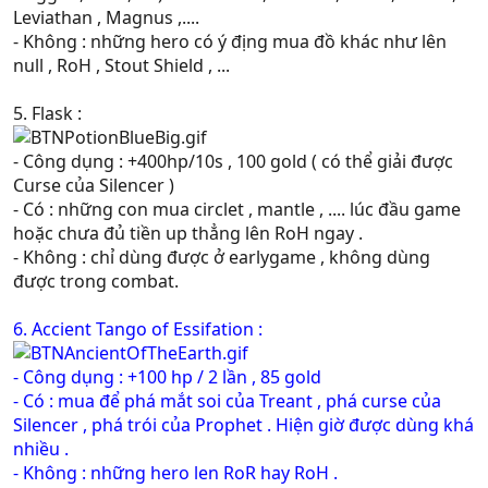
Leviathan , Magnus ,....
- Không : những hero có ý địng mua đồ khác như lên
null , RoH , Stout Shield , ...
5. Flask :
- Công dụng : +400hp/10s , 100 gold ( có thể giải được
Curse của Silencer )
- Có : những con mua circlet , mantle , .... lúc đầu game
hoặc chưa đủ tiền up thẳng lên RoH ngay .
- Không : chỉ dùng được ở earlygame , không dùng
được trong combat.
6. Accient Tango of Essifation :
- Công dụng : +100 hp / 2 lần , 85 gold
- Có : mua để phá mắt soi của Treant , phá curse của
Silencer , phá trói của Prophet . Hiện giờ được dùng khá
nhiều .
- Không : những hero len RoR hay RoH .