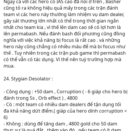
Ngay cả với các hero có IAS cao đã nói ở trên , Basher
cũng tỏ ra không hiệu quả mấy trong các trận đánh
team vì các hero này thường làm nhiệm vụ dam dealer,
gây sát thương lớn nhất có thể trong thời gian ngắn
nhất cho team kia , vì thế lên dam cao sẽ có lợi hơn là
lên permabash. Nếu đánh bash đối phương cũng đồng
nghĩa với việc khả năng bị focus là rất cao . và những
hero này cũng chẳng có nhiều máu để mà bi focus như
thế . Tuy nhiên trong các trận pub game thì permabash
có thể vẫn có tác dụng. Vì thế nên tuỳ trường hợp mà
mua.
24. Stygian Desolator :
- Công dụng : +50 dam , Corruption ( - 6 giáp cho hero bị
đánh trong 5s , Orb effect ) , 4800
- Có : một team có nhiều dam dealers để tận dụng tối
đa khả năng dứt điểm.( giáp của hero dính corruption <
6)
- Không : dùng để tăng dam , 4800 gold cho 50 dam
thực sự là quá đắt , thêm vào đó , nếu team có ít dam