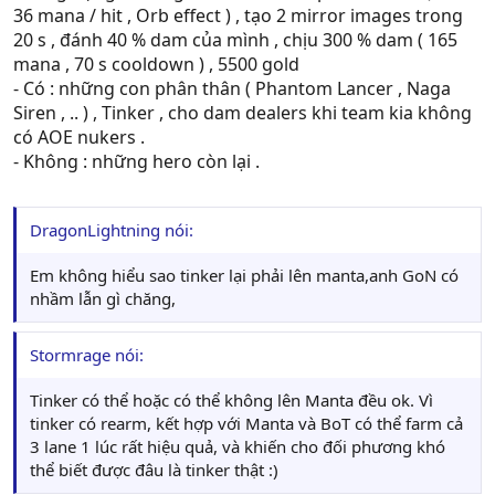
36 mana / hit , Orb effect ) , tạo 2 mirror images trong
20 s , đánh 40 % dam của mình , chịu 300 % dam ( 165
mana , 70 s cooldown ) , 5500 gold
- Có : những con phân thân ( Phantom Lancer , Naga
Siren , .. ) , Tinker , cho dam dealers khi team kia không
có AOE nukers .
- Không : những hero còn lại .
DragonLightning nói:
Em không hiểu sao tinker lại phải lên manta,anh GoN có
nhầm lẫn gì chăng,
Stormrage nói:
Tinker có thể hoặc có thể không lên Manta đều ok. Vì
tinker có rearm, kết hợp với Manta và BoT có thể farm cả
3 lane 1 lúc rất hiệu quả, và khiến cho đối phương khó
thể biết được đâu là tinker thật :)