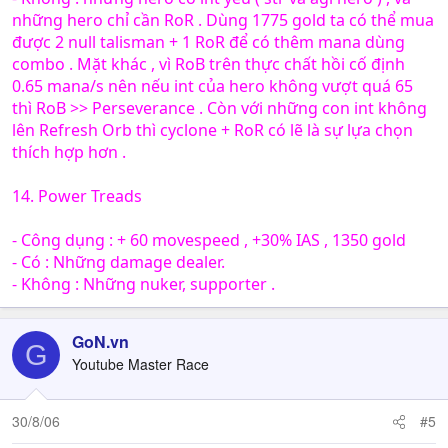
những hero chỉ cần RoR . Dùng 1775 gold ta có thể mua
được 2 null talisman + 1 RoR để có thêm mana dùng
combo . Mặt khác , vì RoB trên thực chất hồi cố định
0.65 mana/s nên nếu int của hero không vượt quá 65
thì RoB >> Perseverance . Còn với những con int không
lên Refresh Orb thì cyclone + RoR có lẽ là sự lựa chọn
thích hợp hơn .
14. Power Treads
- Công dụng : + 60 movespeed , +30% IAS , 1350 gold
- Có : Những damage dealer.
- Không : Những nuker, supporter .
GoN.vn
G
Youtube Master Race
30/8/06
#5