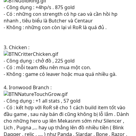
- Công dụng : +4hp/s . 875 gold
- Có : những con strength có hp cao và cần hồi hp
nhanh , tiêu biểu là Butcher và Centaur
- Không : những con còn lại vì RoR là quá đủ .
3. Chicken :
- Công dụng : chở đồ , 225 gold
- Có : mỗi team đều nên mua một con.
- Không : game có leaver hoặc mua quá nhiều gà.
4. Ironwood Branch :
- Công dụng : +1 all stats , 57 gold
- Có : kết hợp với RoR sẽ cho 1 cách build item tốt vào
đầu game , sau này bán đi cũng không bị lỗ lắm . Dành
cho những hero up lên Mekasnm sớm như Silencer ,
Lich , Pugna ,... hay up thẳng lên đồ nhiều tiền ( Blink
Dagger , relic , .... ) như Panda , Slardar , Bone , Razor ,