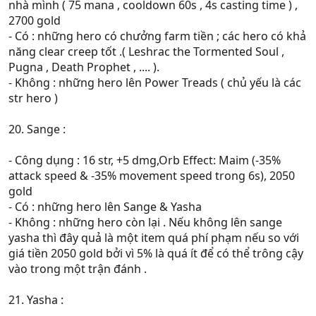
nhà mình ( 75 mana , cooldown 60s , 4s casting time ) ,
2700 gold
- Có : những hero có chưởng farm tiền ; các hero có khả
năng clear creep tốt .( Leshrac the Tormented Soul ,
Pugna , Death Prophet , .... ).
- Không : những hero lên Power Treads ( chủ yếu là các
str hero )
20. Sange :
- Công dụng : 16 str, +5 dmg,Orb Effect: Maim (-35%
attack speed & -35% movement speed trong 6s), 2050
gold
- Có : những hero lên Sange & Yasha
- Không : những hero còn lại . Nếu không lên sange
yasha thì đây quả là một item quá phí phạm nếu so với
giá tiền 2050 gold bởi vì 5% là quá ít để có thể trông cậy
vào trong một trận đánh .
21. Yasha :