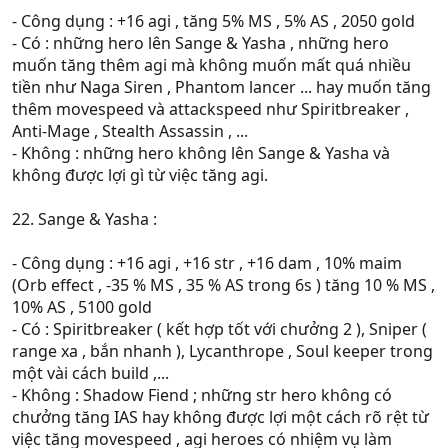
- Công dụng : +16 agi , tăng 5% MS , 5% AS , 2050 gold
- Có : những hero lên Sange & Yasha , những hero
muốn tăng thêm agi mà không muốn mất quá nhiều
tiền như Naga Siren , Phantom lancer ... hay muốn tăng
thêm movespeed và attackspeed như Spiritbreaker ,
Anti-Mage , Stealth Assassin , ...
- Không : những hero không lên Sange & Yasha và
không được lợi gì từ việc tăng agi.
22. Sange & Yasha :
- Công dụng : +16 agi , +16 str , +16 dam , 10% maim
(Orb effect , -35 % MS , 35 % AS trong 6s ) tăng 10 % MS ,
10% AS , 5100 gold
- Có : Spiritbreaker ( kết hợp tốt với chưởng 2 ), Sniper (
range xa , bắn nhanh ), Lycanthrope , Soul keeper trong
một vài cách build ,...
- Không : Shadow Fiend ; những str hero không có
chưởng tăng IAS hay không được lợi một cách rõ rệt từ
việc tăng movespeed , agi heroes có nhiệm vụ làm