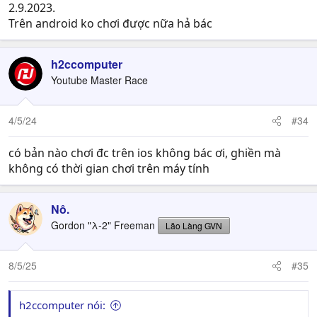
2.9.2023.
Trên android ko chơi được nữa hả bác
h2ccomputer
Youtube Master Race
4/5/24
#34
có bản nào chơi đc trên ios không bác ơi, ghiền mà
không có thời gian chơi trên máy tính
Nô.
Gordon "λ-2" Freeman
Lão Làng GVN
8/5/25
#35
h2ccomputer nói: