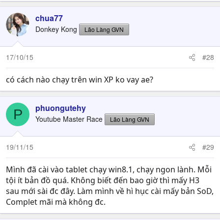
chua77
Donkey Kong
Lão Làng GVN
17/10/15
#28
có cách nào chạy trên win XP ko vay ae?
phuongutehy
P
Youtube Master Race
Lão Làng GVN
19/11/15
#29
Mình đã cài vào tablet chạy win8.1, chạy ngon lành. Mỗi
tội ít bản đồ quá. Không biết đến bao giờ thì mấy H3
sau mới sài đc đây. Làm mình về hì hục cài mấy bản SoD,
Complet mãi mà không đc.