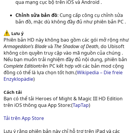
qua mạng cục bộ trên iOS và Android .
Chỉnh sửa bản đồ
: Cung cấp công cụ chỉnh sửa
bản đồ, mặc dù không đầy đủ như phiên bản PC .
Lưu ý
Phiên bản HD này không bao gồm các gói mở rộng như
Armageddon’s Blade
và
The Shadow of Death
, do Ubisoft
không còn quyền truy cập vào mã nguồn của chúng .
Nếu bạn muốn trải nghiệm đầy đủ nội dung, phiên bản
Complete Edition
trên PC kết hợp với các bản mod cộng
đồng có thể là lựa chọn tốt hơn.(
Wikipedia – Die freie
Enzyklopädie
)
Cách tải
Bạn có thể tải Heroes of Might & Magic III HD Edition
trên iOS thông qua App Store:(
TapTap
)
Tải trên App Store
Lưu ý rằng phiên bản này chỉ hỗ trợ trên iPad và các