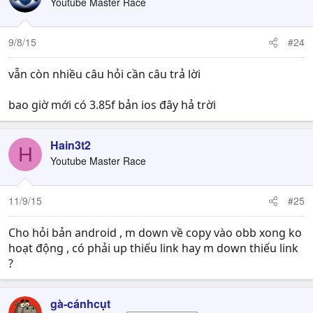
Youtube Master Race
9/8/15
#24
vẫn còn nhiều câu hỏi cần câu trả lời
bao giờ mới có 3.85f bản ios đây hả trời
Hain3t2
H
Youtube Master Race
11/9/15
#25
Cho hỏi bản android , m down về copy vào obb xong ko
hoạt động , có phải up thiếu link hay m down thiếu link
?
gà-cánhcụt