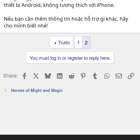
thiết bị Android, không tương thích với iPhone.
Nếu bạn cần thêm thông tin hoặc hỗ trợ gì khác, hãy
cho mình biết nhé!
Trước
1
2
You must log in or register to reply here.
Facebook
X
Bluesky
LinkedIn
Reddit
Pinterest
Tumblr
WhatsApp
Email
Li
Share:
Heroes of Might and Magic