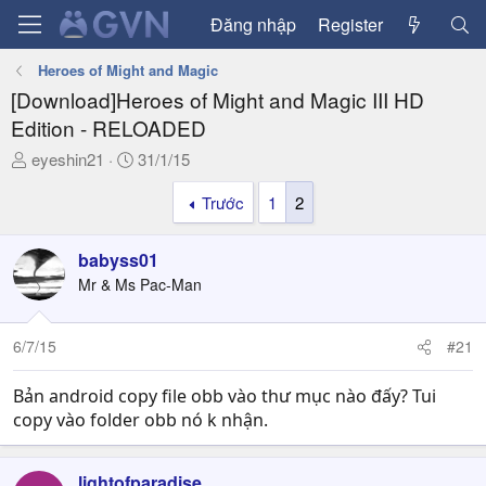
Đăng nhập
Register
Heroes of Might and Magic
[Download]Heroes of Might and Magic III HD
Edition - RELOADED
T
N
eyeshin21
31/1/15
h
g
Trước
1
2
r
à
e
y
a
g
babyss01
d
ử
Mr & Ms Pac-Man
s
i
t
a
6/7/15
#21
r
t
Bản android copy file obb vào thư mục nào đấy? Tui
e
copy vào folder obb nó k nhận.
r
lightofparadise