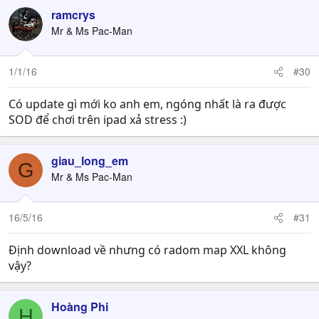
ramcrys
Mr & Ms Pac-Man
1/1/16
#30
Có update gì mới ko anh em, ngóng nhất là ra được
SOD để chơi trên ipad xả stress :)
giau_long_em
G
Mr & Ms Pac-Man
16/5/16
#31
Định download về nhưng có radom map XXL không
vậy?
Hoàng Phi
H