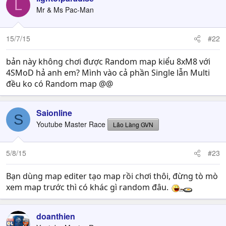
L
Mr & Ms Pac-Man
15/7/15
#22
bản này không chơi được Random map kiểu 8xM8 với
4SMoD hả anh em? Mình vào cả phần Single lẫn Multi
đều ko có Random map @@
Saionline
S
Youtube Master Race
Lão Làng GVN
5/8/15
#23
Bạn dùng map editer tạo map rồi chơi thôi, đừng tò mò
xem map trước thì có khác gì random đâu.
doanthien