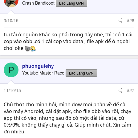
Crash Bandicoot
Lão Làng GVN
3/10/15
#26
tui tải ở nguồn khác ko phải trong đây nhé, thì : có 1 cái
cop vào obb ,có 1 cái cop vào data , file apk để ở ngoài
chơi oke
phuongutehy
P
Youtube Master Race
Lão Làng GVN
11/10/15
#27
Chủ thớt cho mình hỏi, mình dow mọi phần về để cài
vào máy Android, cài đặt apk, cho file obb vào rồi, chạy
app thì có vào, nhưng sau đó có một dải tải data, cứ
0%/0%, không thấy chạy gì cả. Giúp mình chút. Xin cảm
ơn nhiều.