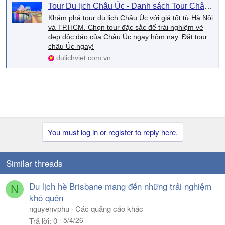
Tour Du lịch Châu Úc - Danh sách Tour Châu Úc - Du Lịch Việt
Khám phá tour du lịch Châu Úc với giá tốt từ Hà Nội
và TP.HCM. Chọn tour đặc sắc để trải nghiệm vẻ
đẹp độc đáo của Châu Úc ngay hôm nay. Đặt tour
châu Úc ngay!
dulichviet.com.vn
You must log in or register to reply here.
Similar threads
Du lịch hè Brisbane mang đến những trải nghiệm
N
khó quên
nguyenvphu
Các quảng cáo khác
5/4/26
Trả lời
0