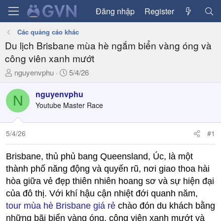
Đăng nhập
Register
Các quảng cáo khác
Du lịch Brisbane mùa hè ngắm biển vàng óng và
công viên xanh mướt
T
N
nguyenvphu
5/4/26
h
g
r
à
nguyenvphu
N
e
y
Youtube Master Race
a
g
d
ử
5/4/26
#1
s
i
t
a
Brisbane, thủ phủ bang Queensland, Úc, là một
r
thành phố năng động và quyến rũ, nơi giao thoa hài
t
hòa giữa vẻ đẹp thiên nhiên hoang sơ và sự hiện đại
e
của đô thị. Với khí hậu cận nhiệt đới quanh năm,
r
tour mùa hè Brisbane giá rẻ
chào đón du khách bằng
những bãi biển vàng óng, công viên xanh mướt và