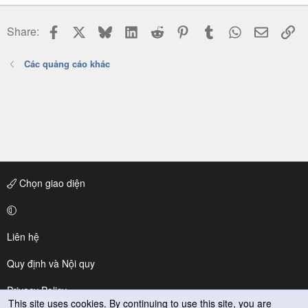
Facebook
X
Bluesky
LinkedIn
Reddit
Pinterest
Tumblr
WhatsApp
Email
Li
Share:
Các quảng cáo khác
Chọn giao diện
Liên hệ
Quy định và Nội quy
Privacy Policy
This site uses cookies. By continuing to use this site, you are