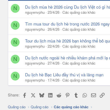
Du lịch mùa hè 2026 cùng Du lịch Việt có gì 
N
nguyenvphu
23/4/26
Các quảng cáo khác
Tìm mua tour du lịch hè trong nước 2026 nga
N
nguyenvphu
26/4/26
Các quảng cáo khác
Tour du lịch mùa hè 2026 bạn không thể bỏ qu
N
nguyenvphu
22/4/26
Các quảng cáo khác
Du lịch nước ngoài hè nhiều khám phá mới lạ đ
N
nguyenvphu
27/4/26
Các quảng cáo khác
Du lịch hè Bạc Liêu đầy thú vị và lãng mạn
N
nguyenvphu
17/4/26
Các quảng cáo khác
Facebook
X
Bluesky
LinkedIn
Reddit
Pinterest
Tumblr
WhatsApp
Email
Lin
Share:
Quảng cáo
Quảng cáo
Các quảng cáo khác