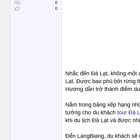
t
0
0
e
r
Nhắc đến Đà Lạt, không một 
Lạt. Được bao phủ bởi rừng 
Hương dần trở thành điểm du
Nằm trong bảng xếp hạng nhữ
tưởng cho du khách
tour Đà L
khi du lịch Đà Lạt và được nhi
Đến LangBiang, du khách sẽ đ