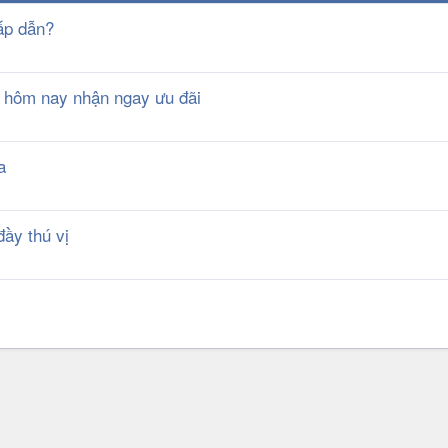
hấp dẫn?
y hôm nay nhận ngay ưu đãi
a
ầy thú vị
k