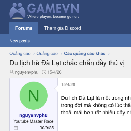
Forums
Tham gia Discord
New posts
Quảng cáo
Quảng cáo
Các quảng cáo khác
Du lịch hè Đà Lạt chắc chắn đầy thú vị
T
N
nguyenvphu
15/4/26
h
g
r
à
15/4/26
N
e
y
a
g
Du lịch Đà Lạt là một trong 
d
ử
trong đời mà không có lúc thấ
s
i
thoải mái hơn rất nhiều đấy n
t
nguyenvphu
a
Youtube Master Race
r
30/9/25