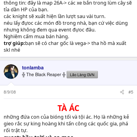
thông tin: đây là map 26A-> các xe bắn trong lùm cây sẽ
tỉa dần HP của bạn.
các knight sẽ xuất hiện lần lượt sau vài turn.
néu lấy đựoc các món đồ trong nhà, bạn cứ việc dùng
nhưng không đem qua event đựoc đâu.
Nghiêm cấm mua bán hàng.
trợ giúp:
bạn sẽ có char gốc là vega-> tha hồ mà xuất
skl nhé
tonlamba
╬ The Black Reaper ╬
Lão Làng GVN
8/9/08
#5
TÀ ÁC
những đứa con của bióng tối và tội ác. Họ là những kẻ
gieo rắc sự king hoàng khi tấn công các quốc gia, phá
rối trật tự.