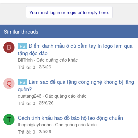
You must log in or register to reply here.
Similar threads
Điểm danh mẫu ô dù cầm tay in logo làm quà
PS
B
tặng độc đáo
BiiTrinh
Các quảng cáo khác
2/6/26
Trả lời
0
Làm sao để quà tặng công nghệ không bị lãng
PS
Q
quên?
quatang246
Các quảng cáo khác
25/6/26
Trả lời
0
Cách tính khấu hao đồ bảo hộ lao động chuẩn
T
thegioigiaybaoho
Các quảng cáo khác
2/5/26
Trả lời
0