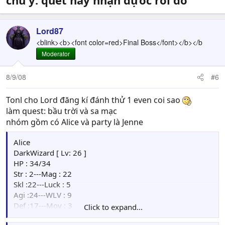
chú ý: quét này nhạn đựoc rồi đó
Lord87
<blink><b><font color=red>Final Boss</font></b></b
Moderator
8/9/08
#6
Tonl cho Lord đăng kí đánh thử 1 even coi sao
làm quest: bầu trời và sa mạc
nhóm gồm có Alice và party là Jenne
Alice
DarkWizard [ Lv: 26 ]
HP : 34/34
Str : 2---Mag : 22
Skl :22---Luck : 5
Agi :24---WLV : 9
Def :17---Mov : 3
Click to expand...
Weapon: Evil Worm[+3AGI](3/26), King Cobra(30/30).