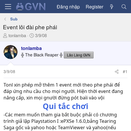
Đăng nhập
Register
Sub
Event lôi đài phe phái
T
N
tonlamba
3/9/08
h
g
r
à
tonlamba
e
y
╬ The Black Reaper ╬
Lão Làng GVN
a
g
d
ử
3/9/08
#1
s
i
t
a
Tonl xin phép mở thêm 1 event mới theo phe phái để
r
đáp ứng nhu cầu cho mọi người. Hiện thời event đang
t
nâng cấp, xin mọi gnười đừng pót baìi vào vội
e
Qui tắc chơi
r
-Các mem muốn tham gia bắt buộc phải có chương
trình giả lập Playstation I :ePXSe 1.6.0,bảng Tearing
Saga gốc và yahoo hoặc TeamViewer và yahoo(nếu