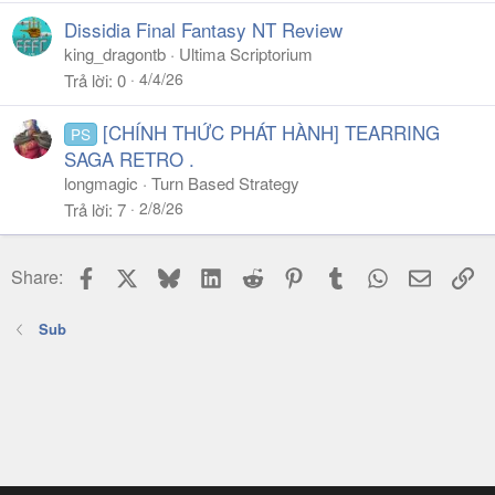
Dissidia Final Fantasy NT Review
king_dragontb
Ultima Scriptorium
4/4/26
Trả lời
0
[CHÍNH THỨC PHÁT HÀNH] TEARRING
PS
SAGA RETRO .
longmagic
Turn Based Strategy
2/8/26
Trả lời
7
Facebook
X
Bluesky
LinkedIn
Reddit
Pinterest
Tumblr
WhatsApp
Email
Li
Share:
Sub