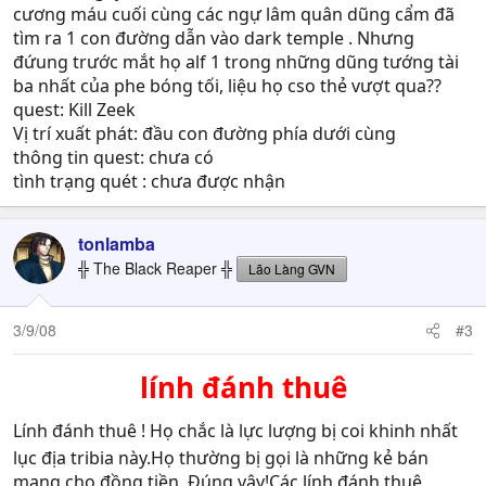
cương máu cuối cùng các ngự lâm quân dũng cẩm đã
tìm ra 1 con đường dẫn vào dark temple . Nhưng
đứung trước mắt họ alf 1 trong những dũng tướng tài
ba nhất của phe bóng tối, liệu họ cso thẻ vượt qua??
quest: Kill Zeek
Vị trí xuất phát: đầu con đường phía dưới cùng
thông tin quest: chưa có
tình trạng quét : chưa được nhận
tonlamba
╬ The Black Reaper ╬
Lão Làng GVN
3/9/08
#3
lính đánh thuê
Lính đánh thuê ! Họ chắc là lực lượng bị coi khinh nhất
lục địa tribia này.Họ thường bị gọi là những kẻ bán
mạng cho đồng tiền. Đúng vậy!Các lính đánh thuê