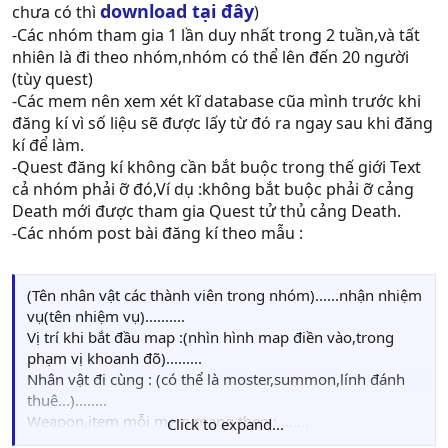
download tại đây
chưa có thì
)
-Các nhóm tham gia 1 lần duy nhất trong 2 tuần,và tất
nhiên là đi theo nhóm,nhóm có thể lên đến 20 người
(tùy quest)
-Các mem nên xem xét kĩ database cũa mình trước khi
đăng kí vì số liệu sẽ được lấy từ đó ra ngay sau khi đăng
kí để làm.
-Quest đăng kí không cần bắt buộc trong thế giới Text
cả nhóm phải ỡ đó,Ví dụ :không bắt buộc phải ỡ cảng
Death mới được tham gia Quest tử thủ cảng Death.
-Các nhóm post bài đăng kí theo mẫu :
(Tên nhân vật các thành viên trong nhóm)......nhận nhiệm
vụ(tên nhiệm vụ)..........
Vị trí khi bắt đầu map :(nhìn hình map điền vào,trong
phạm vị khoanh đõ).........
Nhân vật đi cùng : (có thể là moster,summon,lính đánh
thuê...)........
Weapon,item mỗi mem mang theo :........
Click to expand...
Thời gian nhóm online làm Quest :........