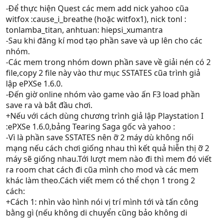
Nhận hay không nhận Quest phụ (nếu có)
-Để thực hiện Quest các mem add nick yahoo cũa
witfox :cause_i_breathe (hoặc witfox1), nick tonl :
tonlamba_titan, anhtuan: hiepsi_xumantra
-Sau khi đăng kí mod tạo phần save và up lên cho các
nhóm.
-Các mem trong nhóm down phần save về giải nén có 2
file,copy 2 file này vào thư mục SSTATES cũa trình giả
lập ePXSe 1.6.0.
-Đến giờ online nhóm vào game vào ấn F3 load phần
save ra và bắt đầu chơi.
+Nếu với cách dùng chương trình giả lập Playstation I
:ePXSe 1.6.0,bảng Tearing Saga gốc và yahoo :
-Vì là phần save SSTATES nên ỡ 2 máy dù không nối
mạng nếu cách chơi giống nhau thì kết quả hiễn thị ỡ 2
máy sẽ giống nhau.Tới lượt mem nào đi thì mem đó viết
ra room chat cách đi cũa mình cho mod và các mem
khác làm theo.Cách viết mem có thể chọn 1 trong 2
cách:
+Cách 1: nhìn vào hình nói vị trí mình tới và tấn công
bằng gì (nếu không di chuyển cũng bảo không di