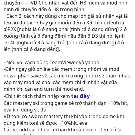
chuyển)------VD:Cho nhân vật đến H8 mem và mod nhìn
hình di chuyển đến ô H8 trong hình.
+Cách 2: cách này dùng cho map lớn,giả sử nhân vật là
tên áo đõ tại F7,bay giờ muốn đến ô K9 thì nói lệnh là
:6P2X [nghĩa là 6 ô sang phải (tính cả ô đang đứng) 2 ô
xuống (tính cả ô đang đến)],nếu đến ô D3 thì nói lệnh
:3T4L [nghĩa là 3 ô sang trái (tính cả ô đang đứng) 4 ô
lên (tính cả ô đang đến)].
+Nếu với cách dùng TeamViewer và yahoo:
-Đến ngày giờ online các mem trong nhóm và mod
down phần save về,các mem trong nhóm sẽ thâm nhập
vào máy mod và chơi,các mem chỉ đi nhân vật cũa
mình,khi cần end turn thì mod end.
tại đây
-Chi tiết cách thâm nhập xem
Các mastery skl trong game sẽ trở thành dạn +10% hit,
eva khi dùng vk đó.
VD tonl có sword mastery thì khi vào trong game khi
dùng kiếm tonl sẽ đựoc +10%hit, eva
Các vk add card hoặc echan khi vào event đều trở lại