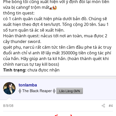
Phe bóng tối cũng xuất hiện với ý định đòi lại món tiền
vừa bị cahngf trộm mất
thông tin quest:
có 1 cánh quân cuất hiện phía dưới bản đồ. Chúng sẽ
xuất hiẹn theo đợt 4 ten/lượt. Tổng cộng 20 tên. Sau 1
số turn quân tà ác sẽ xuất hiện.
Hoàn thành quest: nảcus tới nơi an toàn, mua đựoc 2
cây thunder sword.
quét phụ, narcú rất căm tức tên cầm đầu phe tà ác truy
đuổi anh chỉ vì anh lỡ lấy mất 350000g tiền công tác phí
của hắn. Hãy giúp anh ta kil hắn. (hoàn thành quét khi
chính narcus tự tay kill boss)
Tình trạng:
chưa đựoc nhận
tonlamba
╬ The Black Reaper ╬
Lão Làng GVN
8/9/08
#4