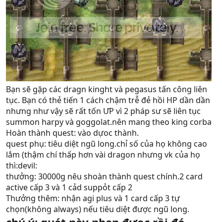
Bạn sẽ gặp các dragn kinght và pegasus tấn công liên
tục. Bạn có thẻ tiến 1 cách chậm trễ đẻ hồi HP dần dần
nhưng như vậy sẽ rất tốn ƯP vì 2 pháp sư sẽ liên tục
summon harpy và goggolat.nên mang theo king corba
Hoàn thành quest: vào dựoc thành.
quest phụ: tiêu diệt ngũ long.chỉ số của họ không cao
lắm (thậm chí thấp hơn vài dragon nhưng vk của họ
thì:devil:
thưởng: 30000g nêu shoàn thành quest chính.2 card
active cấp 3 và 1 cảd suppỏt cấp 2
Thưởng thêm: nhận agi plus và 1 card cấp 3 tự
chọn(không always) nếu tiêu diệt được ngũ long.