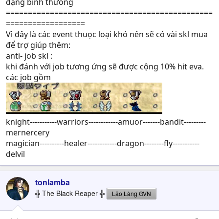
dạng bình thừong
===============================================
==================
Vì đây là các event thuọc loại khó nên sẽ có vài skl mua
để trợ giúp thêm:
anti- job skl :
khi đánh với job tương ứng sẽ được cộng 10% hit eva.
các job gồm
knight-----------warriors------------amuor-------bandit---------
mernercery
magician----------healer------------dragon--------fly-----------
delvil
tonlamba
╬ The Black Reaper ╬
Lão Làng GVN