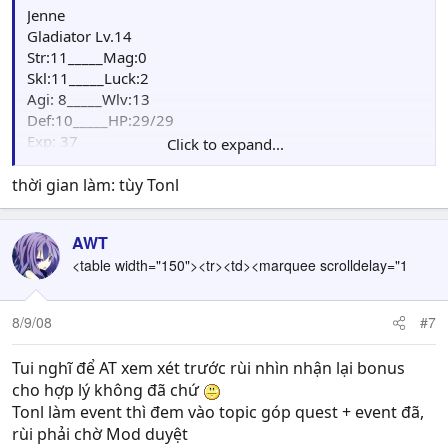
Item: Wooden shield(2), Iron Sield(4), Magic Shield (4)
Jenne
Herb(2), Recover(3), Lv Potion (2)
Gladiator Lv.14
Skill: Summon, Possess, Black Door
Str:11_____Mag:0
Skl:11_____Luck:2
Agi: 8_____Wlv:13
Def:10_____HP:29/29
Exp: 37
Click to expand...
Point: 00
Weapon: Master Axe(90/90), Shield Axe(27/28), Scissor
thời gian làm: tùy Tonl
axe(15), Silver Axe[+ 40CRT](40/40)
item: Fruit(5)
AWT
Skill: Double Strike, Charge
<table width="150"><tr><td><marquee scrolldelay="1
8/9/08
#7
Tui nghĩ để AT xem xét trước rùi nhìn nhận lại bonus
cho hợp lý không đã chứ
Tonl làm event thì đem vào topic góp quest + event đã,
rùi phải chờ Mod duyệt