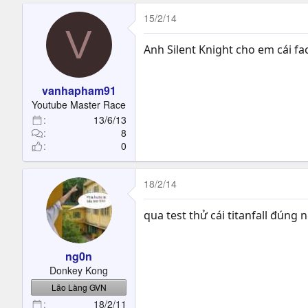
15/2/14
V
Anh Silent Knight cho em cái fac
vanhapham91
Youtube Master Race
13/6/13
8
0
18/2/14
qua test thử cái titanfall đúng 
ng0n
Donkey Kong
Lão Làng GVN
18/2/11