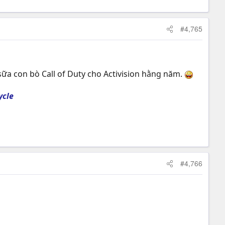
#4,765
sữa con bò Call of Duty cho Activision hằng năm.
ycle
#4,766