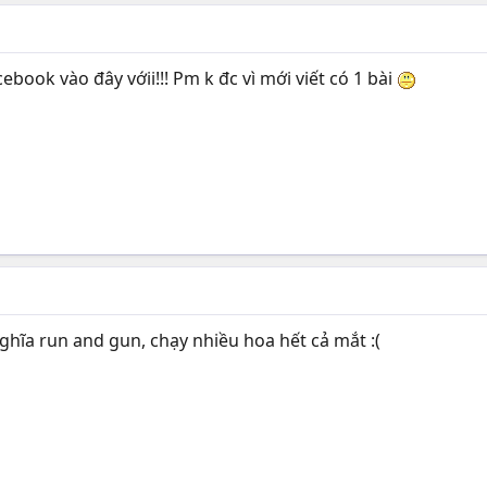
ebook vào đây vớii!!! Pm k đc vì mới viết có 1 bài
nghĩa run and gun, chạy nhiều hoa hết cả mắt :(