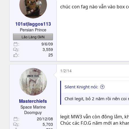
chúc con fag nào vẫn vào box 
101st|laggos113
Persian Prince
Lão Làng GVN
9/6/09
3,559
25
1/2/14
Silent Knight nói:
Chơi legit, bỏ 2 năm rồi nên co
Masterchiefs
Space Marine
Doomguy
legit MW3 vẫn còn đông lắm, k
20/12/08
Chúc các F.O.G năm mới an khan
5,703