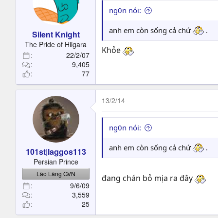
ng0n nói:
anh em còn sống cả chứ
.
Silent Knight
The Pride of Hiigara
Khỏe
22/2/07
9,405
77
13/2/14
ng0n nói:
anh em còn sống cả chứ
.
101st|laggos113
Persian Prince
Lão Làng GVN
đang chán bỏ mịa ra đây
9/6/09
3,559
25