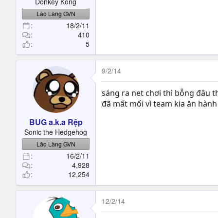
Donkey Kong
Lão Làng GVN
18/2/11
410
5
9/2/14
sáng ra net chơi thì bỗng đâu t
đã mất mối vì team kia ăn hàn
BUG a.k.a Rệp
Sonic the Hedgehog
Lão Làng GVN
16/2/11
4,928
12,254
12/2/14