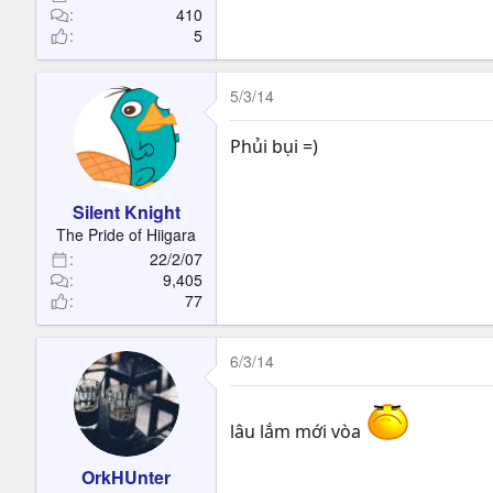
410
5
5/3/14
Phủi bụi =)
Silent Knight
The Pride of Hiigara
22/2/07
9,405
77
6/3/14
lâu lắm mới vòa
OrkHUnter