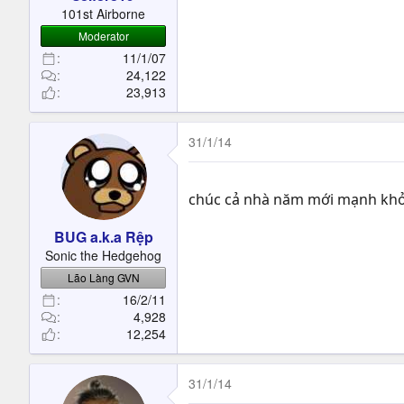
t
101st Airborne
e
Moderator
r
11/1/07
24,122
23,913
31/1/14
chúc cả nhà năm mới mạnh khỏe,
BUG a.k.a Rệp
Sonic the Hedgehog
Lão Làng GVN
16/2/11
4,928
12,254
31/1/14