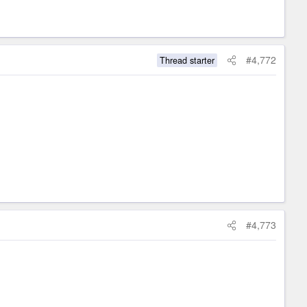
#4,772
Thread starter
#4,773