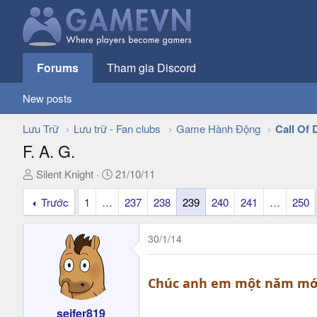
Forums
Tham gia Discord
New posts
Lưu Trữ
Lưu trữ - Fan clubs
Game Hành Động
Call Of 
F. A. G.
T
N
Silent Knight
21/10/11
h
g
Trước
1
…
237
238
239
240
241
…
250
r
à
e
y
a
g
30/1/14
d
ử
s
i
t
Chúc anh em một năm mới 
a
r
seifer819