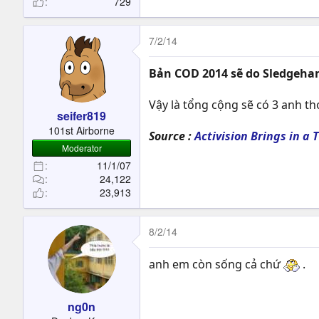
729
7/2/14
Bản COD 2014 sẽ do Sledgeha
Vậy là tổng cộng sẽ có 3 anh t
seifer819
101st Airborne
Source :
Activision Brings in a 
Moderator
11/1/07
24,122
23,913
8/2/14
anh em còn sống cả chứ
.
ng0n