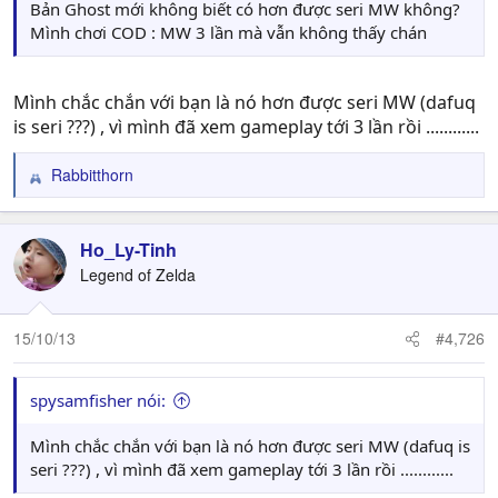
Bản Ghost mới không biết có hơn được seri MW không?
Mình chơi COD : MW 3 lần mà vẫn không thấy chán
Mình chắc chắn với bạn là nó hơn được seri MW (dafuq
is seri ???) , vì mình đã xem gameplay tới 3 lần rồi ............
Rabbitthorn
R
e
a
c
Ho_Ly-Tinh
t
Legend of Zelda
i
o
n
15/10/13
#4,726
s
:
spysamfisher nói:
Mình chắc chắn với bạn là nó hơn được seri MW (dafuq is
seri ???) , vì mình đã xem gameplay tới 3 lần rồi ............