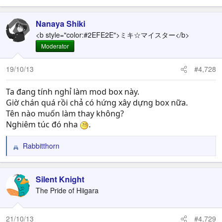
Nanaya Shiki
<b style="color:#2EFE2E">ミキ☆マイスター</b>
Moderator
19/10/13
#4,728
Ta đang tính nghỉ làm mod box này.
Giờ chán quá rồi chả có hứng xây dựng box nữa.
Tên nào muốn làm thay không?
Nghiêm túc đó nha
.
Rabbitthorn
R
e
a
c
Silent Knight
t
The Pride of Hiigara
i
o
n
21/10/13
#4,729