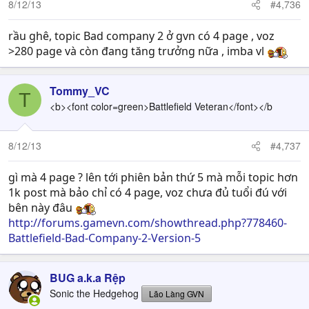
8/12/13
#4,736
rầu ghê, topic Bad company 2 ở gvn có 4 page , voz
>280 page và còn đang tăng trưởng nữa , imba vl
Tommy_VC
T
<b><font color=green>Battlefield Veteran</font></b
8/12/13
#4,737
gì mà 4 page ? lên tới phiên bản thứ 5 mà mỗi topic hơn
1k post mà bảo chỉ có 4 page, voz chưa đủ tuổi đú với
bên này đâu
http://forums.gamevn.com/showthread.php?778460-
Battlefield-Bad-Company-2-Version-5
BUG a.k.a Rệp
Sonic the Hedgehog
Lão Làng GVN