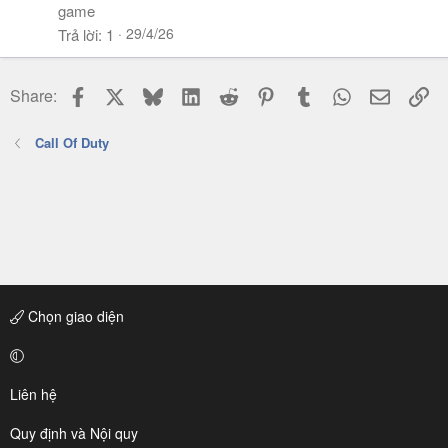
game
29/4/26
Trả lời
1
Facebook
X
Bluesky
LinkedIn
Reddit
Pinterest
Tumblr
WhatsApp
Email
Li
Share:
Call Of Duty
Chọn giao diện
Liên hệ
Quy định và Nội quy