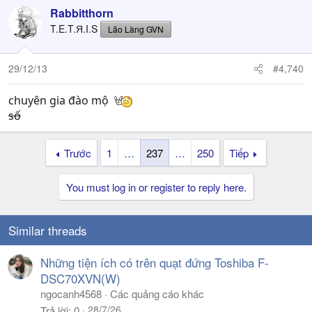
Rabbitthorn
T.E.T.Я.I.S
Lão Làng GVN
29/12/13
#4,740
chuyên gia đào mộ
số
Trước
1
…
237
…
250
Tiếp
You must log in or register to reply here.
Similar threads
Những tiện ích có trên quạt đứng Toshiba F-
DSC70XVN(W)
ngocanh4568
Các quảng cáo khác
28/7/26
Trả lời
0