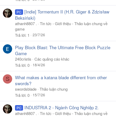
[Indie] Tormentum II (H.R. Giger & Zdzisław
PC
Beksiński)
athanh8807 .
Tin tức - Giới thiệu - Thảo luận chung về
game
23/7/26
Trả lời
1
Play Block Blast: The Ultimate Free Block Puzzle
Game
240cristis
Các quảng cáo khác
18/4/26
Trả lời
0
What makes a katana blade different from other
S
swords?
swordsblade
Thảo luận chung
15/7/26
Trả lời
0
INDUSTRIA 2 - Ngành Công Nghiệp 2.
PC
athanh8807 .
Tin tức - Giới thiệu - Thảo luận chung về