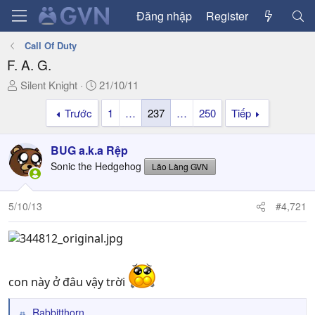
Đăng nhập
Register
Call Of Duty
F. A. G.
T
N
Silent Knight
21/10/11
h
g
Trước
1
…
237
…
250
Tiếp
r
à
e
y
a
g
BUG a.k.a Rệp
d
ử
Sonic the Hedgehog
Lão Làng GVN
s
i
t
a
5/10/13
#4,721
r
t
e
r
con này ở đâu vậy trời
Rabbitthorn