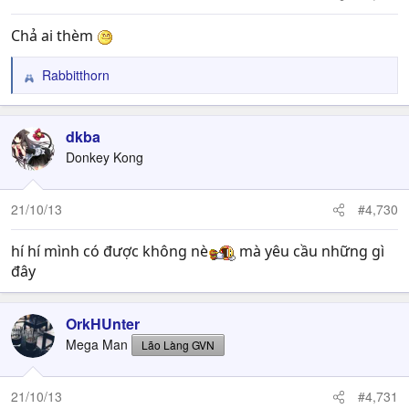
s
:
Chả ai thèm
Rabbitthorn
R
e
a
c
dkba
t
Donkey Kong
i
o
n
21/10/13
#4,730
s
:
hí hí mình có được không nè
mà yêu cầu những gì
đây
OrkHUnter
Mega Man
Lão Làng GVN
21/10/13
#4,731