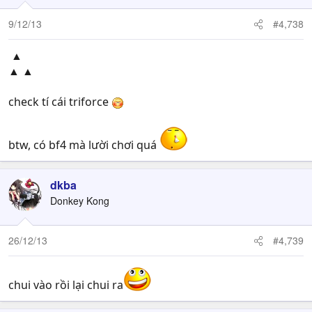
9/12/13
#4,738
▲
▲ ▲
check tí cái triforce
btw, có bf4 mà lười chơi quá
dkba
Donkey Kong
26/12/13
#4,739
chui vào rồi lại chui ra