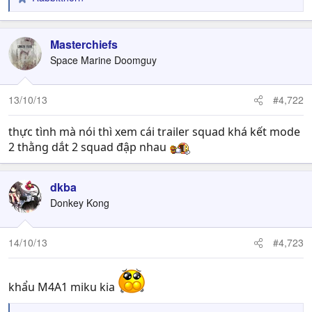
R
e
a
c
Masterchiefs
t
Space Marine Doomguy
i
o
n
13/10/13
#4,722
s
:
thực tình mà nói thì xem cái trailer squad khá kết mode
2 thằng dắt 2 squad đập nhau
dkba
Donkey Kong
14/10/13
#4,723
khẩu M4A1 miku kia