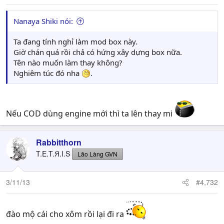
Nanaya Shiki nói:
Ta đang tính nghỉ làm mod box này.
Giờ chán quá rồi chả có hứng xây dựng box nữa.
Tên nào muốn làm thay không?
Nghiêm túc đó nha
.
Nếu COD dùng engine mới thì ta lên thay mi
Rabbitthorn
T.E.T.Я.I.S
Lão Làng GVN
3/11/13
#4,732
đào mộ cái cho xôm rồi lại đi ra