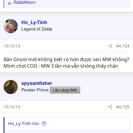
Rabbitthorn
R
e
a
c
Ho_Ly-Tinh
t
Legend of Zelda
i
o
n
15/10/13
#4,724
s
:
Bản Ghost mới không biết có hơn được seri MW không?
Mình chơi COD : MW 3 lần mà vẫn không thấy chán
spysamfisher
Persian Prince
Lão Làng GVN
15/10/13
#4,725
Ho_Ly-Tinh nói: