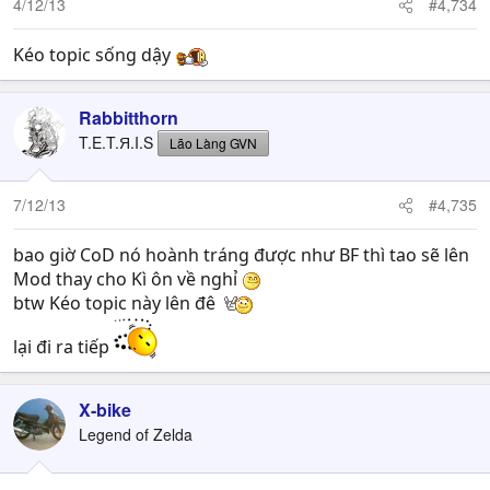
4/12/13
#4,734
Kéo topic sống dậy
Rabbitthorn
T.E.T.Я.I.S
Lão Làng GVN
7/12/13
#4,735
bao giờ CoD nó hoành tráng được như BF thì tao sẽ lên
Mod thay cho Kì ôn về nghỉ
btw Kéo topic này lên đê
lại đi ra tiếp
X-bike
Legend of Zelda