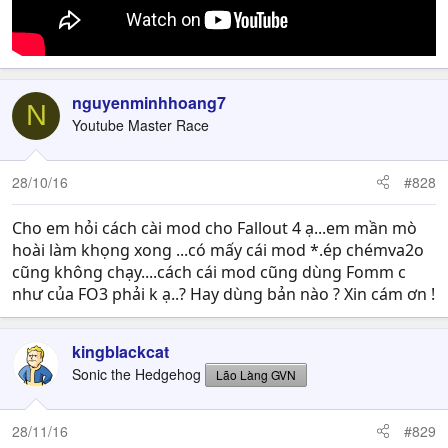
nguyenminhhoang7
N
Youtube Master Race
28/10/16
#828
Cho em hỏi cách cài mod cho Fallout 4 ạ...em mần mò
hoài làm khọng xong ...có mấy cái mod *.ép chémva2o
cũng không chạy....cách cái mod cũng dùng Fomm c
như của FO3 phải k ạ..? Hay dùng bản nào ? Xin cám ơn !
kingblackcat
Sonic the Hedgehog
Lão Làng GVN
28/11/16
#829