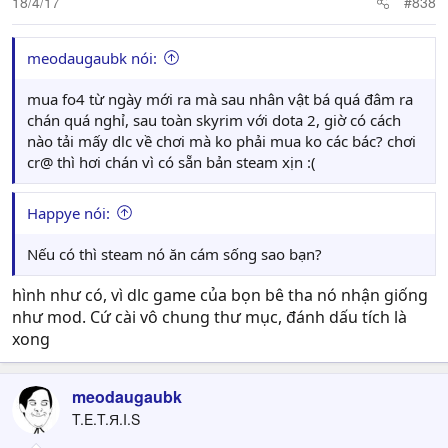
18/4/17
#838
meodaugaubk nói:
mua fo4 từ ngày mới ra mà sau nhân vật bá quá đâm ra
chán quá nghỉ, sau toàn skyrim với dota 2, giờ có cách
nào tải mấy dlc về chơi mà ko phải mua ko các bác? chơi
cr@ thì hơi chán vì có sẵn bản steam xịn :(
Happye nói:
Nếu có thì steam nó ăn cám sống sao bạn?
hình như có, vì dlc game của bọn bê tha nó nhận giống
như mod. Cứ cài vô chung thư mục, đánh dấu tích là
xong
meodaugaubk
T.E.T.Я.I.S