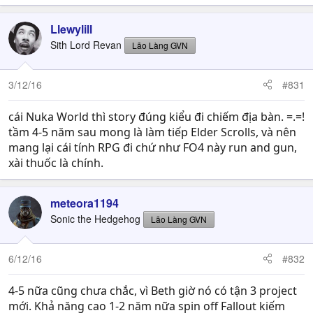
Llewylill
Sith Lord Revan
Lão Làng GVN
3/12/16
#831
cái Nuka World thì story đúng kiểu đi chiếm địa bàn. =.=!
tầm 4-5 năm sau mong là làm tiếp Elder Scrolls, và nên
mang lại cái tính RPG đi chứ như FO4 này run and gun,
xài thuốc là chính.
meteora1194
Sonic the Hedgehog
Lão Làng GVN
6/12/16
#832
4-5 nữa cũng chưa chắc, vì Beth giờ nó có tận 3 project
mới. Khả năng cao 1-2 năm nữa spin off Fallout kiếm