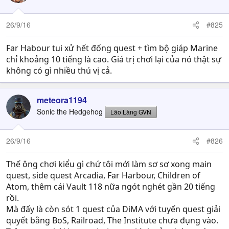
26/9/16
#825
Far Habour tui xử hết đống quest + tìm bộ giáp Marine
chỉ khoảng 10 tiếng là cao. Giá trị chơi lại của nó thật sự
không có gì nhiều thú vị cả.
meteora1194
Sonic the Hedgehog
Lão Làng GVN
26/9/16
#826
Thế ông chơi kiểu gì chứ tôi mới làm sơ sơ xong main
quest, side quest Arcadia, Far Harbour, Children of
Atom, thêm cái Vault 118 nữa ngót nghét gần 20 tiếng
rồi.
Mà đấy là còn sót 1 quest của DiMA với tuyến quest giải
quyết bằng BoS, Railroad, The Institute chưa đụng vào.