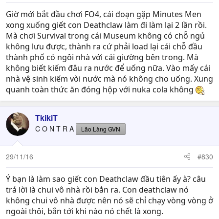
Giờ mới bắt đầu chơi FO4, cái đoạn gặp Minutes Men
xong xuống giết con Deathclaw làm đi làm lại 2 lần rồi.
Mà chơi Survival trong cái Museum không có chỗ ngủ
không lưu được, thành ra cứ phải load lại cái chỗ đầu
thành phố có ngôi nhà với cái giường bên trong. Mà
không biết kiếm đâu ra nước để uống nữa. Vào mấy cái
nhà vệ sinh kiếm vòi nước mà nó không cho uống. Xung
quanh toàn thức ăn đóng hộp với nuka cola không
TkikiT
C O N T R A
Lão Làng GVN
29/11/16
#830
Ý bạn là làm sao giết con Deathclaw đầu tiên ấy à? câu
trả lời là chui vô nhà rồi bắn ra. Con deathclaw nó
không chui vô nhà được nên nó sẽ chỉ chạy vòng vòng ở
ngoài thôi, bắn tới khi nào nó chết là xong.