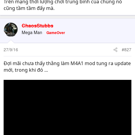
Trên mạng thời lượng chơi trung bình của chúng nó
cũng tầm tầm đấy mà.
ChaosStubbs
Mega Man
GameOver
27/9/16
#827
Đợi mãi chưa thấy thằng làm M4A1 mod tung ra update
mới, trong khi đó ...