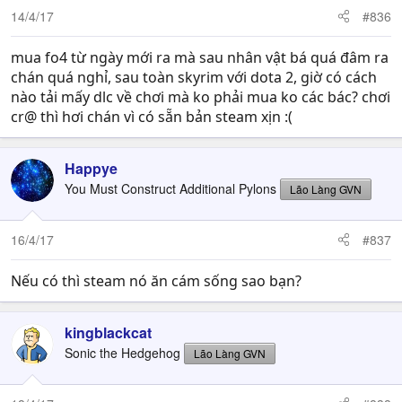
14/4/17
#836
mua fo4 từ ngày mới ra mà sau nhân vật bá quá đâm ra
chán quá nghỉ, sau toàn skyrim với dota 2, giờ có cách
nào tải mấy dlc về chơi mà ko phải mua ko các bác? chơi
cr@ thì hơi chán vì có sẵn bản steam xịn :(
Happye
You Must Construct Additional Pylons
Lão Làng GVN
16/4/17
#837
Nếu có thì steam nó ăn cám sống sao bạn?
kingblackcat
Sonic the Hedgehog
Lão Làng GVN