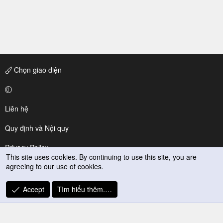
Chọn giao diện
Liên hệ
Quy định và Nội quy
Privacy Policy
This site uses cookies. By continuing to use this site, you are
agreeing to our use of cookies.
Trợ giúp
R
Accept
Tìm hiểu thêm.…
S
S