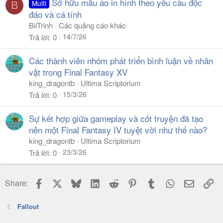
Sở hữu mẫu áo in hình theo yêu cầu độc
Multi
B
đáo và cá tính
BiiTrinh
Các quảng cáo khác
14/7/26
Trả lời
0
Các thành viên nhóm phát triển bình luận về nhân
vật trong Final Fantasy XV
king_dragontb
Ultima Scriptorium
15/3/26
Trả lời
0
Sự kết hợp giữa gameplay và cốt truyện đã tạo
nên một Final Fantasy IV tuyệt vời như thế nào?
king_dragontb
Ultima Scriptorium
23/3/26
Trả lời
0
Facebook
X
Bluesky
LinkedIn
Reddit
Pinterest
Tumblr
WhatsApp
Email
Li
Share:
Fallout