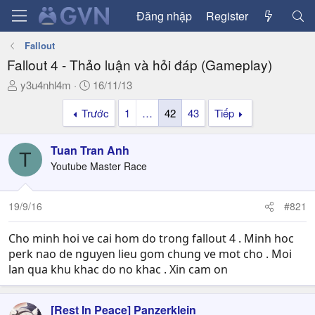
Đăng nhập
Register
Fallout
Fallout 4 - Thảo luận và hỏi đáp (Gameplay)
T
N
y3u4nhl4m
16/11/13
h
g
Trước
1
…
42
43
Tiếp
r
à
e
y
a
g
Tuan Tran Anh
T
d
ử
Youtube Master Race
s
i
t
a
19/9/16
#821
r
t
Cho minh hoi ve cai hom do trong fallout 4 . Minh hoc
e
perk nao de nguyen lieu gom chung ve mot cho . Moi
r
lan qua khu khac do no khac . Xin cam on
[Rest In Peace] Panzerklein