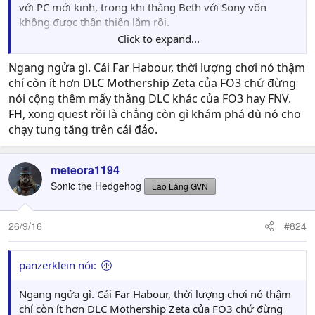
với PC mới kinh, trong khi thằng Beth với Sony vốn
không được thân thiện lắm rồi.
Click to expand...
Mất tiền nhất vụ mời diễn viên về lồng tiếng thôi, từ đấy
giới hạn đủ thứ từ lời thoại, lựa chọn cho đến chất lượng
Ngang ngửa gì. Cái Far Habour, thời lượng chơi nó thậm
quest, làm kiểu gì cũng phải tính toán cho hợp với
chí còn ít hơn DLC Mothership Zeta của FO3 chứ đừng
budget bỏ ra.
nói cộng thêm mấy thằng DLC khác của FO3 hay FNV.
Vụ enviroment storytelling thì vốn là mặt mạnh của Beth,
FH, xong quest rồi là chẳng còn gì khám phá dù nó cho
có từ trước đó lâu rồi.
chạy tung tăng trên cái đảo.
Nói là ít chứ đống DLC story của FO4 cũng ngang ngửa
về thời lượng chơi so với mấy bản trước chứ có kém gì
meteora1194
đâu, chán cái là story gần như chẳng có nhiều đóng góp
cho lore, trừ Far Harbour ra.
Sonic the Hedgehog
Lão Làng GVN
26/9/16
#824
panzerklein nói:
Ngang ngửa gì. Cái Far Habour, thời lượng chơi nó thậm
chí còn ít hơn DLC Mothership Zeta của FO3 chứ đừng