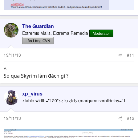
The Guardian
Extremis Malis, Extrema Remedia
Moderator
Lão Làng GVN
19/11/13
#11
^
So qua Skyrim làm đách gì ?
xp_virus
<table width="120"><tr><td><marquee scrolldelay="1
19/11/13
#12