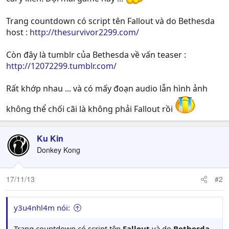
Trang countdown có script tên Fallout và do Bethesda
host :
http://thesurvivor2299.com/
Còn đây là tumblr của Bethesda về vấn teaser :
http://12072299.tumblr.com/
Rất khớp nhau ... và có mấy đoạn audio lẫn hình ảnh
không thể chối cãi là không phải Fallout rồi
Ku Kin
Donkey Kong
17/11/13
#2
y3u4nhl4m nói:
Trang countdown có script tên
Fallout
và do
Bethesda