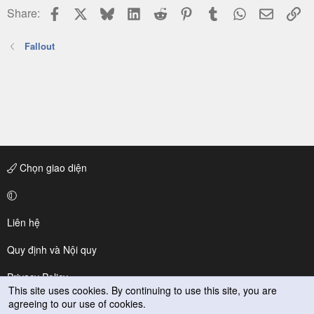
Facebook
X
Bluesky
LinkedIn
Reddit
Pinterest
Tumblr
WhatsApp
Email
Li
Share:
Fallout
Chọn giao diện
Liên hệ
Quy định và Nội quy
Privacy Policy
This site uses cookies. By continuing to use this site, you are
agreeing to our use of cookies.
Trợ giúp