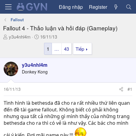
Đăng nhập
Register
Fallout
Fallout 4 - Thảo luận và hỏi đáp (Gameplay)
T
N
y3u4nhl4m
16/11/13
h
g
1
…
43
Tiếp
r
à
e
y
a
g
y3u4nhl4m
d
ử
Donkey Kong
s
i
t
a
16/11/13
#1
r
t
Tình hình là bethesda đã cho ra rất nhiều thứ liên quan
e
đến đề tài game fallout. Không biết có phải không
r
nhưng qua tất cả những gì mình thấy của những trang
bethesda cho ra thì có vẻ là như vậy. Các bác cho mình
cái ý kiến. Đợi mãi game này !!!