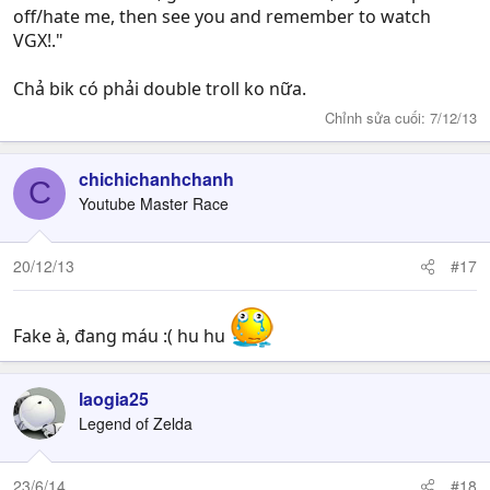
off/hate me, then see you and remember to watch
VGX!."
Chả bik có phải double troll ko nữa.
Chỉnh sửa cuối:
7/12/13
chichichanhchanh
C
Youtube Master Race
20/12/13
#17
Fake à, đang máu :( hu hu
laogia25
Legend of Zelda
23/6/14
#18