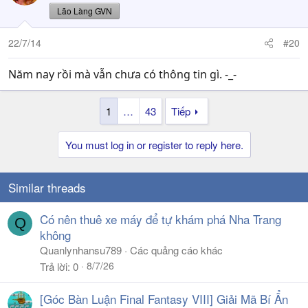
Lão Làng GVN
22/7/14
#20
Năm nay rồi mà vẫn chưa có thông tin gì. -_-
1
…
43
Tiếp
You must log in or register to reply here.
Similar threads
Có nên thuê xe máy để tự khám phá Nha Trang
Q
không
Quanlynhansu789
Các quảng cáo khác
8/7/26
Trả lời
0
[Góc Bàn Luận Final Fantasy VIII] Giải Mã Bí Ẩn