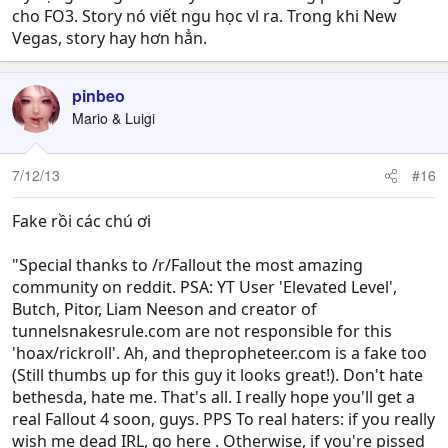
cho FO3. Story nó viết ngu học vl ra. Trong khi New
Vegas, story hay hơn hẳn.
pinbeo
Mario & Luigi
7/12/13
#16
Fake rồi các chú ơi
"Special thanks to /r/Fallout the most amazing
community on reddit. PSA: YT User 'Elevated Level',
Butch, Pitor, Liam Neeson and creator of
tunnelsnakesrule.com are not responsible for this
'hoax/rickroll'. Ah, and thepropheteer.com is a fake too
(Still thumbs up for this guy it looks great!). Don't hate
bethesda, hate me. That's all. I really hope you'll get a
real Fallout 4 soon, guys. PPS To real haters: if you really
wish me dead IRL, go here . Otherwise, if you're pissed