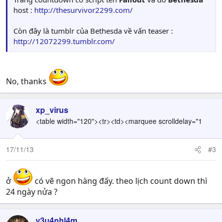
host :
http://thesurvivor2299.com/
Còn đây là tumblr của Bethesda về vấn teaser :
http://12072299.tumblr.com/
No, thanks
xp_virus
<table width="120"><tr><td><marquee scrolldelay="1
17/11/13
#3
ở
có vẽ ngon hàng đấy. theo lịch count down thì
24 ngày nửa ?
y3u4nhl4m