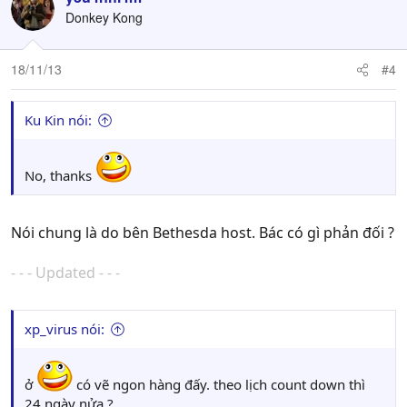
Donkey Kong
18/11/13
#4
Ku Kin nói:
No, thanks
Nói chung là do bên Bethesda host. Bác có gì phản đối ?
- - - Updated - - -
xp_virus nói:
ở
có vẽ ngon hàng đấy. theo lịch count down thì
24 ngày nửa ?