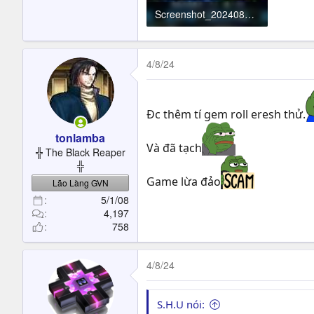
Screenshot_20240804_195740_FateGO.jpg
184.3 KB · Đọc: 69
4/8/24
Đc thêm tí gem roll eresh thử.
tonlamba
Và đã tạch
╬ The Black Reaper
╬
Game lừa đảo
Lão Làng GVN
5/1/08
4,197
758
4/8/24
S.H.U nói: