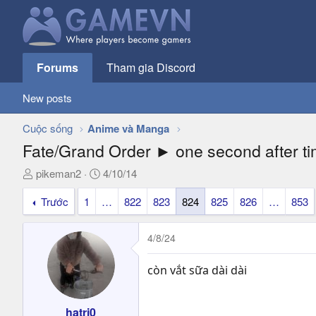
Forums
Tham gia Discord
New posts
Cuộc sống
Anime và Manga
Fate/Grand Order ► one second after t
T
N
pikeman2
4/10/14
h
g
Trước
1
…
822
823
824
825
826
…
853
r
à
e
y
a
g
4/8/24
d
ử
s
i
còn vắt sữa dài dài
t
a
r
hatri0