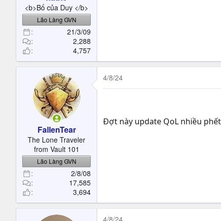
t
<b>Bố của Duy </b>
e
Lão Làng GVN
r
21/3/09
2,288
4,757
4/8/24
Đợt này update QoL nhiều phế
FallenTear
The Lone Traveler
from Vault 101
Lão Làng GVN
2/8/08
17,585
3,694
4/8/24