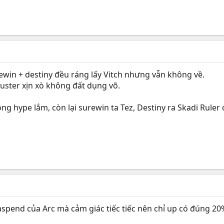
rewin + destiny đều ráng lấy Vitch nhưng vẫn không về.
Buster xịn xò không đất dụng võ.
 hype lắm, còn lại surewin ta Tez, Destiny ra Skadi Ruler c
 aspend của Arc mà cảm giác tiếc tiếc nên chỉ up có đúng 20