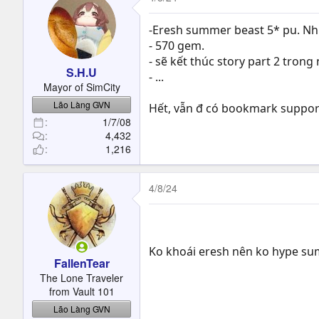
-Eresh summer beast 5* pu. Nhi
- 570 gem.
- sẽ kết thúc story part 2 trong
S.H.U
- ...
Mayor of SimCity
Lão Làng GVN
Hết, vẫn đ có bookmark suppo
1/7/08
4,432
1,216
4/8/24
Ko khoái eresh nên ko hype sum
FallenTear
The Lone Traveler
from Vault 101
Lão Làng GVN