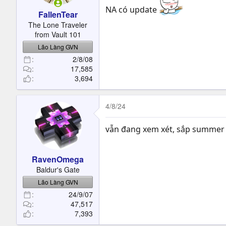
NA có update
FallenTear
The Lone Traveler
from Vault 101
Lão Làng GVN
2/8/08
17,585
3,694
4/8/24
vẫn đang xem xét, sắp summer g
RavenOmega
Baldur's Gate
Lão Làng GVN
24/9/07
47,517
7,393