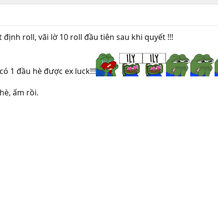
nh roll, vãi lờ 10 roll đầu tiên sau khi quyết !!!
ó 1 đầu hè được ex luck!!!
è, ấm rồi.