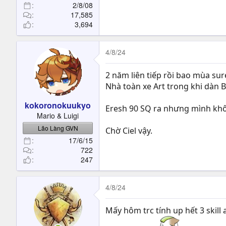
2/8/08
17,585
3,694
4/8/24
2 năm liên tiếp rồi bao mùa su
Nhà toàn xe Art trong khi dàn 
kokoronokuukyo
Eresh 90 SQ ra nhưng mình không
Mario & Luigi
Lão Làng GVN
Chờ Ciel vậy.
17/6/15
722
247
4/8/24
Mấy hôm trc tính up hết 3 skill