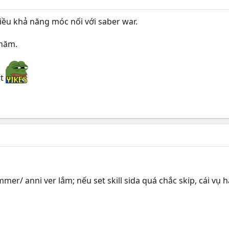
ều khả năng móc nối với saber war.
 năm.
rt
mer/ anni ver lắm; nếu set skill sida quá chắc skip, cái v