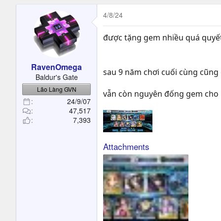
4/8/24
được tặng gem nhiều quá quyết đị
RavenOmega
sau 9 năm chơi cuối cùng cũng c
Baldur's Gate
Lão Làng GVN
vẫn còn nguyên đống gem cho h
24/9/07
47,517
7,393
Attachments