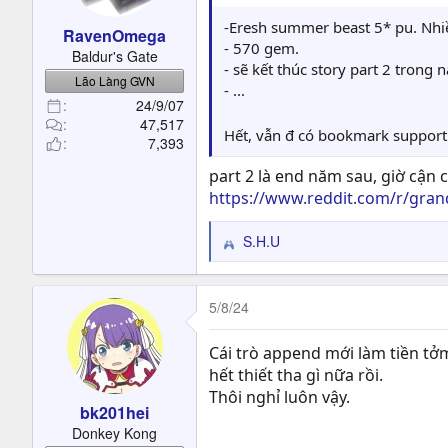
-Eresh summer beast 5* pu. Nhi
RavenOmega
- 570 gem.
Baldur's Gate
- sẽ kết thúc story part 2 trong 
Lão Làng GVN
- ...
24/9/07
47,517
Hết, vẫn đ có bookmark suppor
7,393
part 2 là end năm sau, giờ cận
https://www.reddit.com/r/gra
S.H.U
R
e
a
c
5/8/24
t
i
Cái trò append mới làm tiền tởm
o
hết thiết tha gì nữa rồi.
n
Thôi nghỉ luôn vậy.
s
bk201hei
:
Donkey Kong