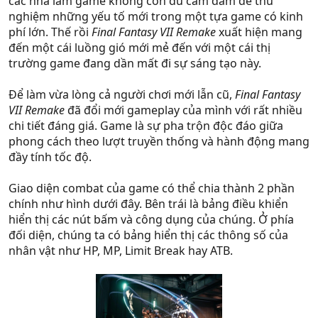
các nhà làm game không còn đủ cảm đảm để thử
nghiệm những yếu tố mới trong một tựa game có kinh
phí lớn. Thế rồi
Final Fantasy VII Remake
xuất hiện mang
đến một cái luồng gió mới mẻ đến với một cái thị
trường game đang dần mất đi sự sáng tạo này.
Để làm vừa lòng cả người chơi mới lẫn cũ,
Final Fantasy
VII Remake
đã đổi mới gameplay của mình với rất nhiều
chi tiết đáng giá. Game là sự pha trộn độc đáo giữa
phong cách theo lượt truyền thống và hành động mang
đầy tính tốc độ.
Giao diện combat của game có thể chia thành 2 phần
chính như hình dưới đây. Bên trái là bảng điều khiển
hiển thị các nút bấm và công dụng của chúng. Ở phía
đối diện, chúng ta có bảng hiển thị các thông số của
nhân vật như HP, MP, Limit Break hay ATB.