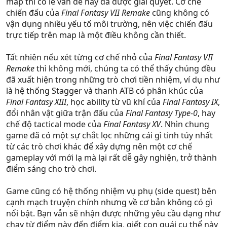
map thì có lẽ vấn đề này đã được giải quyết. Cơ chế
chiến đấu của
Final Fantasy VII Remake
cũng không có
vận dụng nhiều yếu tố môi trường, nên việc chiến đấu
trực tiếp trên map là một điều không cần thiết.
Tất nhiên nếu xét từng cơ chế nhỏ của
Final Fantasy VII
Remake
thì không mới, chúng ta có thể thấy chúng đều
đã xuất hiện trong những trò chơi tiền nhiệm, ví dụ như
là hệ thống Stagger và thanh ATB có phân khúc của
Final Fantasy XIII
, học ability từ vũ khí của
Final Fantasy IX
,
đổi nhân vật giữa trận đấu của
Final Fantasy Type-0
, hay
chế độ tactical mode của
Final Fantasy XV
. Nhìn chung
game đã có một sự chắt lọc những cái gì tinh túy nhất
từ các trò chơi khác để xây dựng nên một cơ chế
gameplay với mới lạ mà lại rất dễ gây nghiện, trở thành
điểm sáng cho trò chơi.
Game cũng có hệ thống nhiệm vụ phụ (side quest) bên
cạnh mạch truyện chính nhưng về cơ bản không có gì
nổi bật. Bạn vẫn sẽ nhận được những yêu cầu dạng như
chạy từ điểm này đến điểm kia, giết con quái cụ thể này