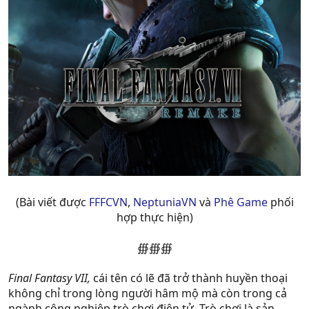
(Bài viết được
FFFCVN
,
NeptuniaVN
và
Phê Game
phối
hợp thực hiện)
∰∰∰
Final Fantasy VII,
cái tên có lẽ đã trở thành huyền thoại
không chỉ trong lòng người hâm mộ mà còn trong cả
ngành công nghiệp trò chơi điện tử. Trò chơi là sản