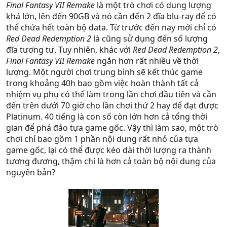
Final Fantasy VII Remake
là một trò chơi có dung lượng
khá lớn, lên đến 90GB và nó cần đến 2 đĩa blu-ray để có
thể chứa hết toàn bộ data. Từ trước đến nay mới chỉ có
Red Dead Redemption 2
là cũng sử dụng đến số lượng
đĩa tương tự. Tuy nhiên, khác với
Red Dead Redemption 2
,
Final Fantasy VII Remake
ngắn hơn rất nhiều về thời
lượng. Một người chơi trung bình sẽ kết thúc game
trong khoảng 40h bao gồm việc hoàn thành tất cả
nhiệm vụ phụ có thể làm trong lần chơi đầu tiên và cần
đến trên dưới 70 giờ cho lần chơi thứ 2 hay để đạt được
Platinum. 40 tiếng là con số còn lớn hơn cả tổng thời
gian để phá đảo tựa game gốc. Vậy thì làm sao, một trò
chơi chỉ bao gồm 1 phần nội dung rất nhỏ của tựa
game gốc, lại có thể được kéo dài thời lượng ra thành
tương đương, thậm chí là hơn cả toàn bộ nội dung của
nguyên bản?