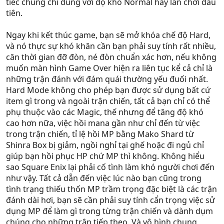
tiếc chúng chỉ đúng với độ khó Normal hay lần chơi đầu
tiên.
Ngay khi kết thúc game, bạn sẽ mở khóa chế độ Hard,
và nó thực sự khó khăn cần bạn phải suy tính rất nhiều,
căn thời gian đỡ đòn, né đòn chuẩn xác hơn, nếu không
muốn màn hình Game Over hiện ra liên tục kể cả chỉ là
những trận đánh với đám quái thường yếu đuối nhất.
Hard Mode không cho phép bạn được sử dụng bất cứ
item gì trong và ngoài trận chiến, tất cả bạn chỉ có thể
phụ thuộc vào các Magic, thế nhưng để tăng độ khó
cao hơn nữa, việc hồi mana gần như chỉ đến từ việc
trong trận chiến, tỉ lệ hồi MP bằng Mako Shard từ
Shinra Box bị giảm, ngồi nghỉ tại ghế hoặc đi ngủ chỉ
giúp bạn hồi phục HP chứ MP thì không. Không hiểu
sao Square Enix lại phải cố tình làm khó người chơi đến
như vậy. Tất cả dẫn đến việc lúc nào bạn cũng trong
tình trạng thiếu thốn MP trầm trọng đặc biệt là các trận
đánh dài hơi, bạn sẽ cần phải suy tính cẩn trọng việc sử
dụng MP để làm gì trong từng trận chiến và dành dụm
chúng cho những trận tiếp theo. Và vô hình chung