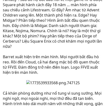
Square phát hành cách đây 18 năm … màn hình phía
sau chiếu cảnh Lifestream. Gì đây? Âm nhạc từ Advent
Children vang lên. Một thành phố hiện ra. Edge? Hay
Midgar? Phần tiếp theo? Hình ảnh bắt đầu quen thuộc
hơn. Đây chính là Midgar. Danh sách người tham gia:
Kitase, Nojima, Nomura. Chính là nó? Hay là một thứ gì
khác? Một bộ phim? Hay phần tiếp theo của Dirge of
Cerberus? Liệu Square Enix có chơi khăm mọi người lần
nữa?
Barret xuất hiện trên màn hình. Mọi người bắt đầu hò
reo. Rồi đến Cloud, cả hai đang mặc bộ đồ quen thuộc
từ FFVII. Đám đông trở nên điên loạn. Logo FFVII xuất
hiện trên màn hình.
Cả khán phòng dường như nổ tung vì sung sướng. Mọi
nghi ngờ, mọi ngoài nghi, mọi thứ đều đã tan biến.
Hành trình kéo dài mười năm với những thất vọng, giận