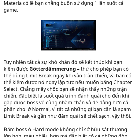
Materia có lẽ bạn chẳng buồn sử dụng 1 lần suốt cả
game.
Tuy nhiên tất cả sự khó khăn đó sẽ kết thúc khi bạn
kiếm được
Götterdämmerung –
thứ cho phép bạn có
thể dùng Limit Break ngay khi vào trận chiến, và bạn có
thể kiếm được nó ngay lập tức nếu muốn bằng Chapter
Select. Chẳng mấy chốc bạn sẽ nhận thấy những trận
chiến, đặc biệt là suốt quá trình đánh quái cho đến khi
gặp được boss vô cùng nhàm chán và dễ dàng hơn cả
phần chơi ở Normal, vì tất cả những gì bạn cần là spam
Limit Break và gần như đám quái sẽ chết sạch, vậy thôi.
Đám boss ở Hard mode không chỉ sở hữu sát thương
lớn hơn, máu nhiều hơn mà đặc biệt có cả những đòn