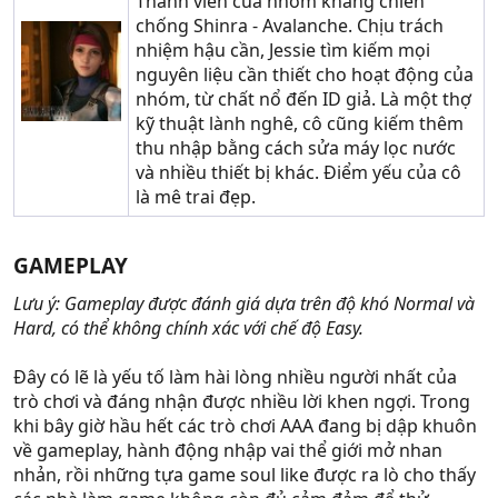
Thành viên của nhóm kháng chiến
chống Shinra - Avalanche. Chịu trách
nhiệm hậu cần, Jessie tìm kiếm mọi
nguyên liệu cần thiết cho hoạt động của
nhóm, từ chất nổ đến ID giả. Là một thợ
kỹ thuật lành nghê, cô cũng kiếm thêm
thu nhập bằng cách sửa máy lọc nước
và nhiều thiết bị khác. Điểm yếu của cô
là mê trai đẹp.
GAMEPLAY​
Lưu ý: Gameplay được đánh giá dựa trên độ khó Normal và
Hard, có thể không chính xác với chế độ Easy.
Đây có lẽ là yếu tố làm hài lòng nhiều người nhất của
trò chơi và đáng nhận được nhiều lời khen ngợi. Trong
khi bây giờ hầu hết các trò chơi AAA đang bị dập khuôn
về gameplay, hành động nhập vai thể giới mở nhan
nhản, rồi những tựa game soul like được ra lò cho thấy