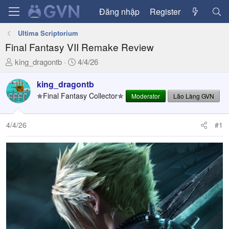
Đăng nhập
Register
Ultima Scriptorium
Final Fantasy VII Remake Review
T
N
king_dragontb
4/4/26
h
g
r
à
king_dragontb
e
y
✯Final Fantasy Collector✯
Moderator
Lão Làng GVN
a
g
d
ử
4/4/26
#1
s
i
t
a
r
t
e
r