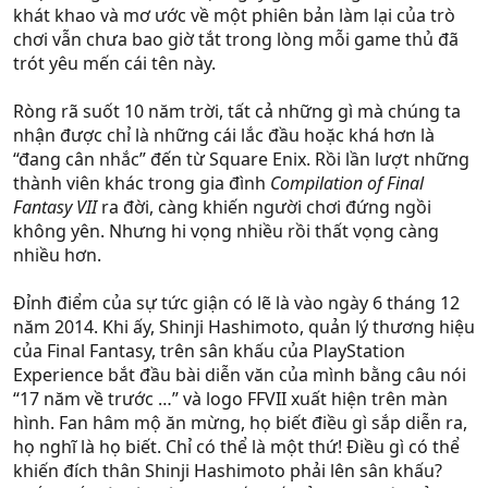
khát khao và mơ ước về một phiên bản làm lại của trò
chơi vẫn chưa bao giờ tắt trong lòng mỗi game thủ đã
trót yêu mến cái tên này.
Ròng rã suốt 10 năm trời, tất cả những gì mà chúng ta
nhận được chỉ là những cái lắc đầu hoặc khá hơn là
“đang cân nhắc” đến từ Square Enix. Rồi lần lượt những
thành viên khác trong gia đình
Compilation of Final
Fantasy VII
ra đời, càng khiến người chơi đứng ngồi
không yên. Nhưng hi vọng nhiều rồi thất vọng càng
nhiều hơn.
Đỉnh điểm của sự tức giận có lẽ là vào ngày 6 tháng 12
năm 2014. Khi ấy, Shinji Hashimoto, quản lý thương hiệu
của Final Fantasy, trên sân khấu của PlayStation
Experience bắt đầu bài diễn văn của mình bằng câu nói
“17 năm về trước …” và logo FFVII xuất hiện trên màn
hình. Fan hâm mộ ăn mừng, họ biết điều gì sắp diễn ra,
họ nghĩ là họ biết. Chỉ có thể là một thứ! Điều gì có thể
khiến đích thân Shinji Hashimoto phải lên sân khấu?