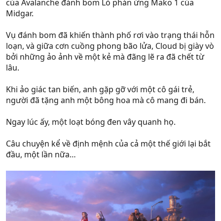
của Avalanche đánh bom Lò phản ứng Mako 1 của
Midgar.
Vụ đánh bom đã khiến thành phố rơi vào trạng thái hỗn
loạn, và giữa cơn cuồng phong bão lửa, Cloud bị giày vò
bởi những ảo ảnh về một kẻ mà đãng lẽ ra đã chết từ
lâu.
Khi ảo giác tan biến, anh gặp gỡ với một cô gái trẻ,
người đã tặng anh một bông hoa mà cô mang đi bán.
Ngay lúc ấy, một loạt bóng đen vây quanh họ.
Câu chuyện kể về định mệnh của cả một thế giới lại bắt
đầu, một lần nữa…