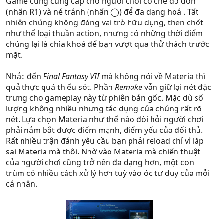
Game cũng cung cấp cho người chơi cơ chế đỡ đòn
(nhấn R1) và né tránh (nhấn ◯) để đa dạng hoá . Tất
nhiên chúng không đóng vai trò hữu dụng, then chốt
như thể loại thuần action, nhưng có những thời điểm
chúng lại là chìa khoá để bạn vượt qua thử thách trước
mặt.
Nhắc đến
Final Fantasy VII
mà không nói về Materia thì
quả thực quá thiếu sót. Phần
Remake
vẫn giữ lại nét đặc
trưng cho gameplay này từ phiên bản gốc. Mặc dù số
lượng không nhiều nhưng tác dụng của chúng rất rõ
nét. Lựa chọn Materia như thế nào đòi hỏi người chơi
phải nắm bắt được điểm mạnh, điểm yếu của đối thủ.
Rất nhiều trận đánh yêu cầu bạn phải reload chỉ vì lắp
sai Materia mà thôi. Nhờ vào Materia mà chiến thuật
của người chơi cũng trở nên đa dạng hơn, một con
trùm có nhiều cách xử lý hơn tuỳ vào óc tư duy của mỗi
cá nhân.