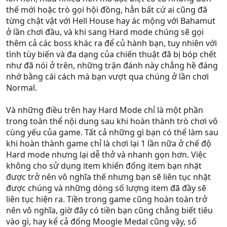
thế mới hoặc trò gọi hội đồng, hẳn bất cứ ai cũng đã
từng chật vật với Hell House hay ác mộng với Bahamut
ở lần chơi đầu, và khi sang Hard mode chúng sẽ gọi
thêm cả các boss khác ra để củ hành bạn, tuy nhiên với
tình tùy biến và đa dạng của chiến thuật đã bị bóp chết
như đã nói ở trên, những trận đánh này chẳng hề đáng
nhớ bằng cái cách mà bạn vượt qua chúng ở lần chơi
Normal.
Và những điều trên hay Hard Mode chỉ là một phần
trong toàn thể nội dung sau khi hoàn thành trò chơi vô
cùng yếu của game. Tất cả những gì bạn có thể làm sau
khi hoàn thành game chỉ là chơi lại 1 lần nữa ở chế độ
Hard mode nhưng lại dễ thở và nhanh gọn hơn. Việc
không cho sử dụng item khiến đống item bạn nhặt
được trở nên vô nghĩa thế nhưng bạn sẽ liên tục nhặt
được chúng và những dòng số lượng item đã đầy sẽ
liên tục hiện ra. Tiền trong game cũng hoàn toàn trở
nên vô nghĩa, giờ đây có tiền bạn cũng chẳng biết tiêu
vào gì, hay kể cả đống Moogle Medal cũng vậy, số