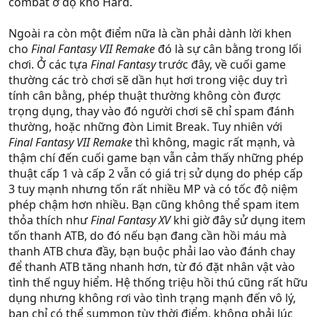
combat ở độ khó Hard.
Ngoài ra còn một điểm nữa là cần phải dành lời khen
cho
Final Fantasy VII Remake
đó là sự cân bằng trong lối
chơi. Ở các tựa
Final Fantasy
trước đây, về cuối game
thường các trò chơi sẽ dần hụt hơi trong việc duy trì
tính cân bằng, phép thuật thường không còn được
trọng dụng, thay vào đó người chơi sẽ chỉ spam đánh
thường, hoặc những đòn Limit Break. Tuy nhiên với
Final Fantasy VII Remake
thì không, magic rất mạnh, và
thậm chí đến cuối game bạn vẫn cảm thấy những phép
thuật cấp 1 và cấp 2 vẫn có giá trị sử dụng do phép cấp
3 tuy mạnh nhưng tốn rất nhiều MP và có tốc độ niệm
phép chậm hơn nhiều. Bạn cũng không thể spam item
thỏa thích như
Final Fantasy XV
khi giờ đây sử dụng item
tốn thanh ATB, do đó nếu bạn đang cần hồi máu mà
thanh ATB chưa đầy, bạn buộc phải lao vào đánh chay
để thanh ATB tăng nhanh hơn, từ đó đặt nhân vật vào
tình thế nguy hiểm. Hệ thống triệu hồi thú cũng rất hữu
dụng nhưng không rơi vào tình trạng mạnh đến vô lý,
bạn chỉ có thể summon tùy thời điểm, không phải lúc