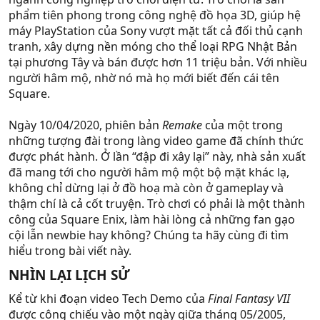
phẩm tiên phong trong công nghệ đồ họa 3D, giúp hệ
máy PlayStation của Sony vượt mặt tất cả đối thủ cạnh
tranh, xây dựng nền móng cho thể loại RPG Nhật Bản
tại phương Tây và bán được hơn 11 triệu bản. Với nhiều
người hâm mộ, nhờ nó mà họ mới biết đến cái tên
Square.
Ngày 10/04/2020, phiên bản
Remake
của một trong
những tượng đài trong làng video game đã chính thức
được phát hành. Ở lần “đập đi xây lại” này, nhà sản xuất
đã mang tới cho người hâm mộ một bộ mặt khác lạ,
không chỉ dừng lại ở đồ hoạ mà còn ở gameplay và
thậm chí là cả cốt truyện. Trò chơi có phải là một thành
công của Square Enix, làm hài lòng cả những fan gạo
cội lẫn newbie hay không? Chúng ta hãy cùng đi tìm
hiểu trong bài viết này.
NHÌN LẠI LỊCH SỬ​
Kể từ khi đoạn video Tech Demo của
Final Fantasy VII
được công chiếu vào một ngày giữa tháng 05/2005,