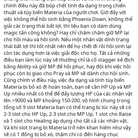
chính điều này đã bóp chết tính đa dạng trong chiến
thuật và tùy biến Materia của người chơi. Giờ đây với
việc không thể hồi sinh bằng Phoenix Down, không thể
giải các trạng thái bất lợi, thì liệu bạn có dám dùng
magic tấn công không? Hay chỉ chăm chăm giữ MP lại
cho hồi máu và hồi sinh. Nếu một nhân vật dính trạng
thái bất lợi thì tốt nhất nên để họ chết đi rồi hồi sinh lại
còn tác dụng hơn là việc giải độc cho họ. Tất cả những
điều bạn làm lúc này sẽ thường chỉ là cố stagger kẻ địch
bằng Ability và giữ MP để hồi phục, hay đôi khi việc hồi
phục còn bị giao cho Pray và MP sẽ dành cho hồi sinh.
Cũng chính vì điều này, việc đa dạng và tính tùy biến
Materia bị bỏ xó đi hoàn toàn, bạn sẽ cần HP Up và MP
Up nhiều nhất có thể để đẩy lượng HP của các nhân vật
lên >9000 và MP khoảng 150-200, vô hình chung trong
tổng số 9 slot Materia bạn có thể trang bị lúc này sẽ có
2-3 slot cho HP Up, 2-3 slot cho MP Up, 1 slot cho Raise
và 1 slot cho Healing áp dụng cho tất cả các nhân vật.
Và khi slot trang bị Materia trở nên khan hiếm như vậy
sẽ có 1 đống bị bỏ xó, thậm chí có đến hàng chục