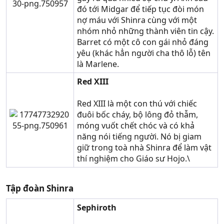
đó tới Midgar để tiếp tục đòi món
nợ máu với Shinra cùng với một
nhóm nhỏ những thành viên tin cậy.
Barret có một cô con gái nhỏ đáng
yêu (khác hẳn người cha thô lỗ) tên
là Marlene.
Red XIII
Red XIII là một con thú với chiếc
đuôi bốc cháy, bộ lông đỏ thẫm,
móng vuốt chết chóc và có khả
năng nói tiếng người. Nó bị giam
giữ trong toà nhà Shinra để làm vật
thí nghiệm cho Giáo sư Hojo.\
Tập đoàn Shinra
Sephiroth