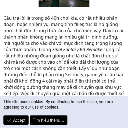
Câu trả lời là trong số 40h chơi kia, có rất nhiều phân
đoạn, hoặc nhiệm vụ, mang tính filler, tức là nó giống
như chất độn trong thức ăn của chó mèo vậy. Đây là cái
thành phần không mang lại nhiều giá trị dinh dưỡng,
mà người ta cho vào chỉ với mục đích tăng trọng lượng
của thực phẩm. Trong
Final Fantasy VII Remake
cũng có
rất nhiều những đoạn giống như là chất độn thực sự
khi mà nó được cho vào chỉ để kéo dài thời lượng của
trò chơi một cách không cần thiết. Lấy ví dụ như đoạn
đường đến chỗ lò phản ứng Sector 5, game yêu cầu bạn
phải đi khởi động 4 cái máy phát điện thì mới có thể
khởi động đường thang máy để di chuyển qua khu vực
kế tiếp. Việc di chuyển qua một cái bản đồ được thiết kế
như một mớ len rối để mở 4 cái công tắc thực sự là quá
This site uses cookies. By continuing to use this site, you are
lâu, và nó hoàn toàn có thể bị cắt bỏ mà không làm ảnh
agreeing to our use of cookies.
hưởng gì đến cốt truyện của nhiệm vụ này. Một ví dụ
khác là đoạn đường từ nhà Aerith đến chỗ công viên,
Accept
Tìm hiểu thêm.…
bạn sẽ phải thực hiện 3 trò giải đố sử dụng những cánh