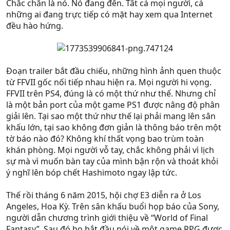
Chắc chắn là nó. Nó đang đến. Tất cả mọi người, cả
những ai đang trực tiếp có mặt hay xem qua Internet
đều hào hứng.
Đoạn trailer bắt đầu chiếu, những hình ảnh quen thuộc
từ FFVII gốc nối tiếp nhau hiện ra. Mọi người hi vọng.
FFVII trên PS4, đúng là có một thứ như thế. Nhưng chỉ
là một bản port của một game PS1 được nâng độ phân
giải lên. Tại sao một thứ như thế lại phải mang lên sân
khấu lớn, tại sao không đơn giản là thông báo trên một
tờ báo nào đó? Không khí thất vọng bao trùm toàn
khán phòng. Mọi người vỗ tay, chắc không phải vì lịch
sự mà vì muốn bàn tay của mình bận rộn và thoát khỏi
ý nghĩ lên bóp chết Hashimoto ngay lập tức.
Thế rồi tháng 6 năm 2015, hội chợ E3 diễn ra ở Los
Angeles, Hoa Kỳ. Trên sân khấu buổi họp báo của Sony,
người dẫn chương trình giới thiệu về “World of Final
Fantasy”. Sau đó họ bắt đầu nói về một game RPG được