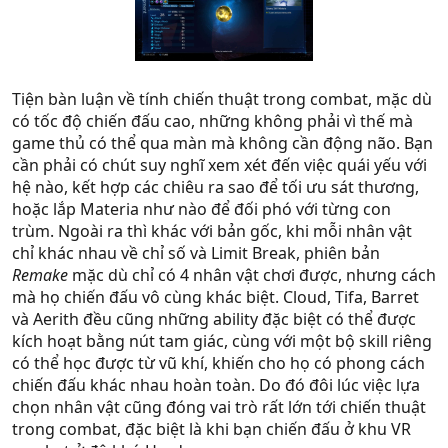
Tiện bàn luận về tính chiến thuật trong combat, mặc dù
có tốc độ chiến đấu cao, những không phải vì thế mà
game thủ có thể qua màn mà không cần động não. Bạn
cần phải có chút suy nghĩ xem xét đến việc quái yếu với
hệ nào, kết hợp các chiêu ra sao để tối ưu sát thương,
hoặc lắp Materia như nào để đối phó với từng con
trùm. Ngoài ra thì khác với bản gốc, khi mỗi nhân vật
chỉ khác nhau về chỉ số và Limit Break, phiên bản
Remake
mặc dù chỉ có 4 nhân vật chơi được, nhưng cách
mà họ chiến đấu vô cùng khác biệt. Cloud, Tifa, Barret
và Aerith đều cũng những ability đặc biệt có thể được
kích hoạt bằng nút tam giác, cùng với một bộ skill riêng
có thể học được từ vũ khí, khiến cho họ có phong cách
chiến đấu khác nhau hoàn toàn. Do đó đôi lúc việc lựa
chọn nhân vật cũng đóng vai trò rất lớn tới chiến thuật
trong combat, đặc biệt là khi bạn chiến đấu ở khu VR