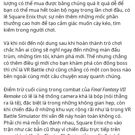
lượng có thể mua được bằng chúng quá ít quá dễ để
bạn có thể mua hết toàn bộ ngay trong lần chơi đầu, có
lẽ Square Enix thực sự nên thêm những mốc phần
thưởng cao hơn để tạo cảm giác muốn cày kéo, tìm
kiếm trong người chơi.
Và khi nói đến nội dung sau khi hoàn thành trò chơi
chắc hẳn ai cũng sẽ nghĩ ngay đến những màn đấu
trùm, những tìm tòi, khám phá mới. Thế nhưng chẳng
có thêm điều gì mới cho bạn khám phá còn đống boss
thì chỉ là VR Battle chứ cũng chẳng có một con boss nào
bên ngoài cùng một câu chuyện xoay quanh chúng.
Điểm trừ cuối cùng trong combat của
Final Fantasy VII
Remake
có lẽ là hệ thống camera khá là bóp (nói thẳng
ra là tệ), đặc biệt là trong những không gian hẹp, còn
khi chiến đấu ở những khu vực rộng rãi như là trong VR
Battle Simulator thì vấn đề này hoàn toàn không có.
Phải chi mà mỗi lần đánh nhau, Square Enix cho vào
trận như các bản cũ thay vì chiến đấu trực tiếp trên