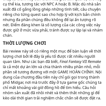
cụ thể kia, tương tác với NPC A hoặc B. Mặc dù nhà sản
xuất đã cố gắng lồng ghép những tình tiết, câu chuyện
riêng cho từng quest sao cho hợp lý với kịch bản chính
nhưng đa phần chúng đều không để lại ấn tượng rõ
nét. Điểm đáng khen là số lượng của các công việc này
được giữ ở mức vừa phải, tránh được sự lặp lại và nhám
chán.
THỜI LƯỢNG CHƠI​
Bài review này sẽ có riêng một mục để bàn luận về thời
lượng chơi bởi lẽ đây là yếu tố được rất nhiều người
quan tâm. Như các bạn đã biết,
Final Fantasy VII Remake
là cả một dự án lớn và chia thành nhiều phần nhỏ, mỗi
phần sẽ tương đương với một GAME HOÀN CHỈNH. Nội
dung của chương đầu tiên này chỉ gói gọi trong thành
phố Midgar, nơi mà trước đây ở tựa game gốc chúng ta
chỉ mất khoảng vài giờ đồng hồ để tìm hiểu. Câu hỏi
nhóm sản xuất đã nhồi nhét và thêm thắt những gì để
kèo dài thời gian trải nghiệm chắc chắn sẽ được đặt ra.