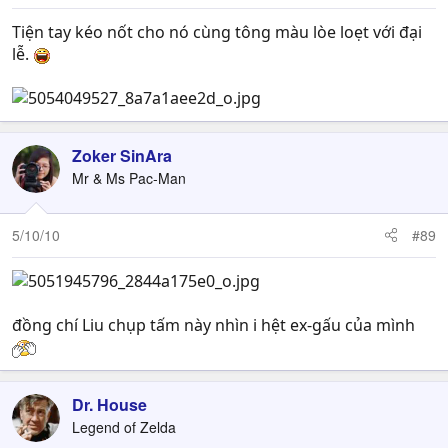
Tiện tay kéo nốt cho nó cùng tông màu lòe loẹt với đại
lễ.
Zoker SinAra
Mr & Ms Pac-Man
5/10/10
#89
đồng chí Liu chụp tấm này nhìn i hệt ex-gấu của mình
Dr. House
Legend of Zelda