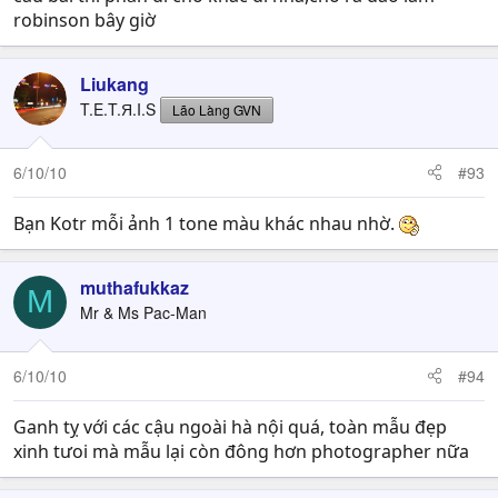
robinson bây giờ
Liukang
T.E.T.Я.I.S
Lão Làng GVN
6/10/10
#93
Bạn Kotr mỗi ảnh 1 tone màu khác nhau nhờ.
muthafukkaz
M
Mr & Ms Pac-Man
6/10/10
#94
Ganh tỵ với các cậu ngoài hà nội quá, toàn mẫu đẹp
xinh tưoi mà mẫu lại còn đông hơn photographer nữa