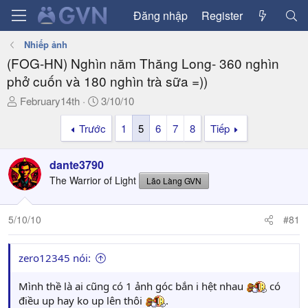
Đăng nhập
Register
Nhiếp ảnh
(FOG-HN) Nghìn năm Thăng Long- 360 nghìn
phở cuốn và 180 nghìn trà sữa =))
T
N
February14th
3/10/10
h
g
Trước
1
5
6
7
8
Tiếp
r
à
e
y
a
g
dante3790
d
ử
The Warrior of Light
Lão Làng GVN
s
i
t
a
5/10/10
#81
r
t
zero12345 nói:
e
r
Mình thề là ai cũng có 1 ảnh góc bắn i hệt nhau
có
điều up hay ko up lên thôi
.