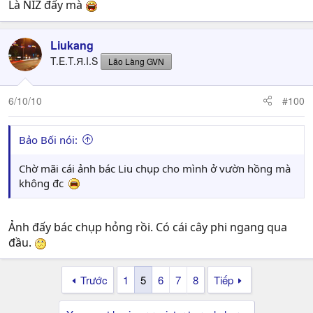
Là NIZ đấy mà
Liukang
T.E.T.Я.I.S
Lão Làng GVN
6/10/10
#100
Bảo Bối nói:
Chờ mãi cái ảnh bác Liu chụp cho mình ở vườn hồng mà
không đc
Ảnh đấy bác chụp hỏng rồi. Có cái cây phi ngang qua
đầu.
Trước
1
5
6
7
8
Tiếp