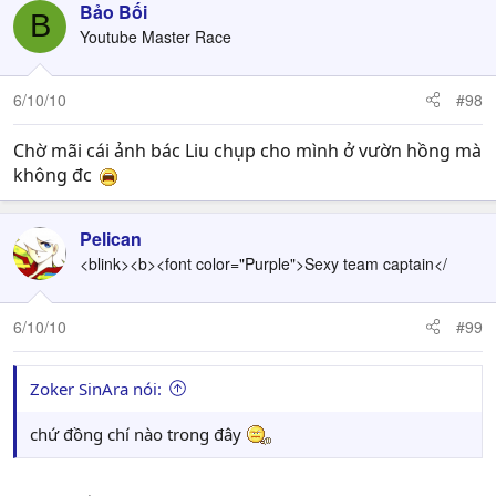
Bảo Bối
B
Youtube Master Race
6/10/10
#98
Chờ mãi cái ảnh bác Liu chụp cho mình ở vườn hồng mà
không đc
Pelican
<blink><b><font color="Purple">Sexy team captain</
6/10/10
#99
Zoker SinAra nói:
chứ đồng chí nào trong đây