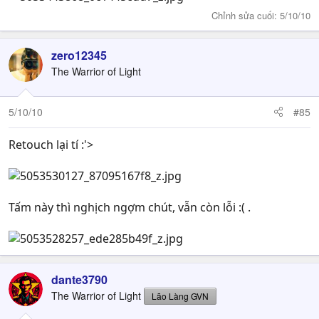
Chỉnh sửa cuối:
5/10/10
zero12345
The Warrior of Light
5/10/10
#85
Retouch lại tí :'>
Tấm này thì nghịch ngợm chút, vẫn còn lỗi :( .
dante3790
The Warrior of Light
Lão Làng GVN