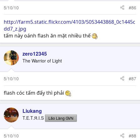
5/10/10
#86
http://farm5.static.flickr.com/4103/5053443868_0c1445c
dd7_z.jpg
tấm này oánh flash ăn mặt nhiều thế
zero12345
The Warrior of Light
5/10/10
#87
flash cóc tấm đấy thì phải
Liukang
T.E.T.Я.I.S
Lão Làng GVN
5/10/10
#88