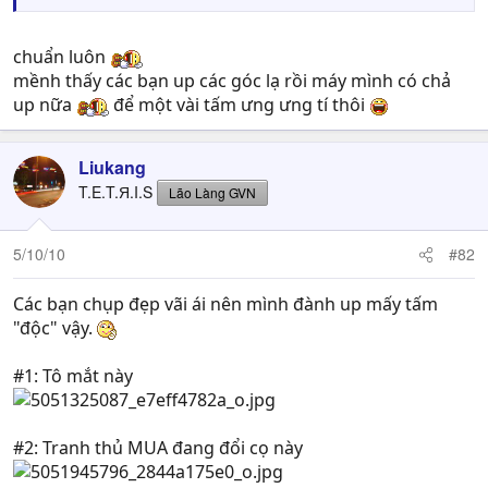
chuẩn luôn
mềnh thấy các bạn up các góc lạ rồi máy mình có chả
up nữa
để một vài tấm ưng ưng tí thôi
Liukang
T.E.T.Я.I.S
Lão Làng GVN
5/10/10
#82
Các bạn chụp đẹp vãi ái nên mình đành up mấy tấm
"độc" vậy.
#1: Tô mắt này
#2: Tranh thủ MUA đang đổi cọ này