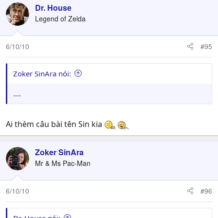
Dr. House
Legend of Zelda
6/10/10
#95
Zoker SinAra nói:
....
Ai thèm câu bài tên Sin kia
Zoker SinAra
Mr & Ms Pac-Man
6/10/10
#96
Dr. House nói: