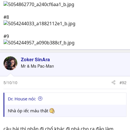
#8
#9
Zoker SinAra
Mr & Ms Pac-Man
5/10/10
#92
Dr. House nói:
Nhà óp iếc máu thật
câu bài thì phắn đi chổ khác đi nhá,cho ra đảo làm