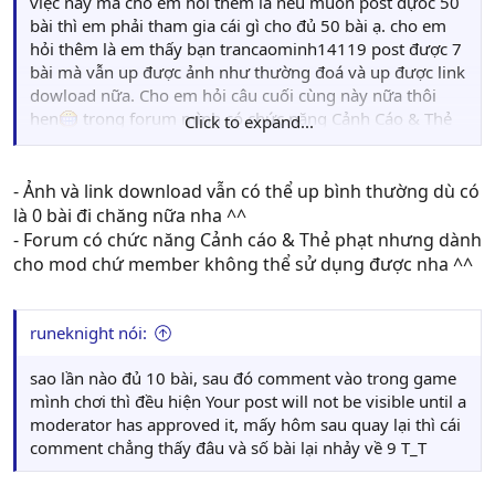
việc này mà cho em hỏi thêm là nếu muốn post đựoc 50
bài thì em phải tham gia cái gì cho đủ 50 bài ạ. cho em
hỏi thêm là em thấy bạn trancaominh14119 post được 7
bài mà vẫn up được ảnh như thường đoá và up được link
dowload nữa. Cho em hỏi câu cuối cùng này nữa thôi
hen
trong forum mình có chức năng Cảnh Cáo & Thẻ
Click to expand...
Phạt tại sao em không được sử dụng nó vậy chị. Nếu
muốn sử dụng nó thì phải post bao nhiêu bài mới đựoc
sử dụng ạ. Trả lời ba câu hỏi cua em nha chị. đoá là ba
- Ảnh và link download vẫn có thể up bình thường dù có
câu hỏi cuối cùng roài em không hỏi thêm gì nữa đâu
là 0 bài đi chăng nữa nha ^^
kẻo bị ban nick thì mệt
- Forum có chức năng Cảnh cáo & Thẻ phạt nhưng dành
cho mod chứ member không thể sử dụng được nha ^^
runeknight nói:
sao lần nào đủ 10 bài, sau đó comment vào trong game
mình chơi thì đều hiện Your post will not be visible until a
moderator has approved it, mấy hôm sau quay lại thì cái
comment chẳng thấy đâu và số bài lại nhảy về 9 T_T