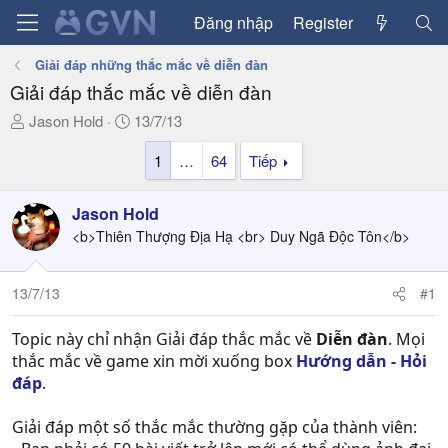
Đăng nhập
Register
Giải đáp những thắc mắc về diễn đàn
Giải đáp thắc mắc về diễn đàn
T
N
Jason Hold
13/7/13
h
g
1
…
64
Tiếp
r
à
e
y
a
g
Jason Hold
d
ử
<b>Thiên Thượng Địa Hạ <br> Duy Ngã Độc Tôn</b>
s
i
t
a
13/7/13
#1
r
t
Topic này chỉ nhận Giải đáp thắc mắc về
Diễn đàn
. Mọi
e
thắc mắc về game xin mời xuống box
Hướng dẫn - Hỏi
r
đáp
.
Giải đáp một số thắc mắc thường gặp của thành viên: