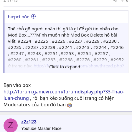
hiepct nói:
Thế chỗ gõ người nhận thì gõ là gì để gửi tin nhắn cho
Mod Box...???Mình muốn nhờ Mod Box Delete hộ bài
viết: #2224 , #2225 , #2226 , #2227 , #2229 , #2230 ,
#2235 , #2237 , 22239 , #2241 , #2243 , #2244 , #2246
, #2247 , #2248 , #2251 ,#2253 , #2254 , #2257 ,
#2260 , #2261 , #2263 , #2268 , #2276 , #2279 , #2952
ở trang này:
http://forum.gamevn.com/showthread.php?
Click to expand...
839844-Captain-Tsubasa-Online-Tsukurou-Dream-
Team/page223
Bạn vào box
http://forum.gamevn.com/forumdisplay.php?33-Thao-
luan-chung
, rồi bạn kéo xuống cuối trang có hiện
Moderators của box đó bạn
z2z123
Z
Youtube Master Race