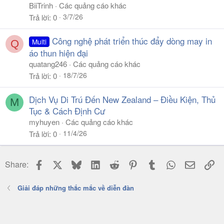
BiiTrinh
Các quảng cáo khác
3/7/26
Trả lời
0
Công nghệ phát triển thúc đẩy dòng may in
Multi
Q
áo thun hiện đại
quatang246
Các quảng cáo khác
18/7/26
Trả lời
0
Dịch Vụ Di Trú Đến New Zealand – Điều Kiện, Thủ
M
Tục & Cách Định Cư
myhuyen
Các quảng cáo khác
11/4/26
Trả lời
0
Facebook
X
Bluesky
LinkedIn
Reddit
Pinterest
Tumblr
WhatsApp
Email
Li
Share:
Giải đáp những thắc mắc về diễn đàn