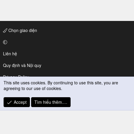
Chọn giao diện
Liên hệ
Quy định và Nội quy
Privacy Policy
This site uses cookies. By continuing to use this site, you are
agreeing to our use of cookies.
Trợ giúp
R
Accept
Tìm hiểu thêm.…
S
S