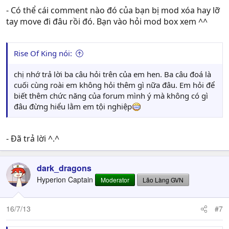
- Có thể cái comment nào đó của bạn bị mod xóa hay lỡ
tay move đi đâu rồi đó. Bạn vào hỏi mod box xem ^^
Rise Of King nói:
chị nhớ trả lời ba câu hỏi trên của em hen. Ba câu đoá là
cuối cùng roài em không hỏi thêm gì nữa đâu. Em hỏi để
biết thêm chức năng của forum mình ý mà không có gì
đâu đừng hiểu lằm em tội nghiệp
- Đã trả lời ^.^
dark_dragons
Hyperion Captain
Moderator
Lão Làng GVN
16/7/13
#7