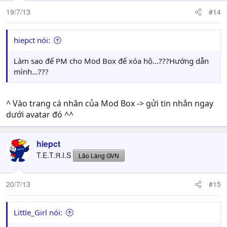
19/7/13
#14
hiepct nói:
Làm sao để PM cho Mod Box để xóa hộ...???Hướng dẫn
mình...???
^ Vào trang cá nhân của Mod Box -> gửi tin nhắn ngay
dưới avatar đó ^^
hiepct
T.E.T.Я.I.S
Lão Làng GVN
20/7/13
#15
Little_Girl nói: