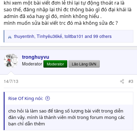
khi xem một bài viết đơn lẻ thì lại tự động thoát ra là
sao thế, đăng nhập lại thì đc thông báo gì đó đại khái là
admin đã xóa hay gì đó, mình không hiểu .
mình muốn sửa bài viết trc đó mà không sửa đc ?
thuyentinh
,
Tìnhyêu36kế
,
tolitba101
and 99 others
R
e
a
c
tronghuyvu
t
Moderator
Moderator
Lão Làng GVN
i
o
n
14/7/13
#3
s
:
Rise Of King nói:
cho hỏi là làm sao để tăng số lượng bài viết trong diễn
đàn vậy. mình là thành viên mới trong forum mong các
bạn chỉ dẫn thêm