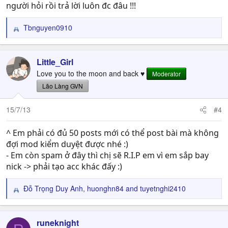
người hỏi rồi trả lời luôn đc đâu !!!
Tbnguyen0910
R
e
a
c
Little_Girl
t
Love you to the moon and back ♥
Moderator
i
Lão Làng GVN
o
n
s
15/7/13
#4
:
^ Em phải có đủ 50 posts mới có thể post bài mà không
đợi mod kiểm duyệt được nhé :)
- Em còn spam ở đây thì chị sẽ R.I.P em vì em sắp bay
nick -> phải tạo acc khác đấy :)
Đỗ Trọng Duy Anh
,
huonghn84
and
tuyetnghi2410
R
e
a
c
runeknight