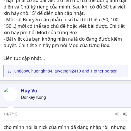
- Bạn phải có 50 bài viết trở lên mới có thể dùng ảnh đại
diện và Chữ ký riêng của mình. Sau khi có đủ 50 bài viết,
xin hãy chờ 15' để diễn đàn cập nhật.
- Một số Box yêu cầu phải có số bài tối thiểu (50, 100,
150...) mới có thể tạo chủ đề hoặc viết bài được. Chi tiết
xin hãy pm hỏi Mod của từng Box.
- Bài viết của bạn không hiện ra là do đang được kiểm
duyệt. Chi tiết xin hãy pm hỏi Mod của từng Box.
Liên tục cập nhật...
jun88pw
,
huonghn84
,
tuyetnghi2410
and 1 other person
R
e
a
c
Huy Vu
t
Donkey Kong
i
o
n
14/7/13
#2
s
:
cho mình hỏi là nick của mình đã đăng nhập rồi, nhưng