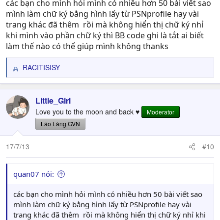
các bạn cho mình hỏi mình có nhiều hơn 50 bài viết sao
mình làm chữ ký bằng hình lấy từ PSNprofile hay vài
trang khác đã thêm
rồi mà không hiển thị chữ ký nhỉ
khi mình vào phần chữ ký thì BB code ghi là tắt ai biết
làm thế nào có thể giúp mình không thanks
RACITISISY
R
e
a
c
Little_Girl
t
Love you to the moon and back ♥
Moderator
i
Lão Làng GVN
o
n
s
17/7/13
#10
:
quan07 nói:
các bạn cho mình hỏi mình có nhiều hơn 50 bài viết sao
mình làm chữ ký bằng hình lấy từ PSNprofile hay vài
trang khác đã thêm
rồi mà không hiển thị chữ ký nhỉ khi