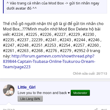
^ Vào trang cá nhân của Mod Box -> gửi tin nhắn ngay
dưới avatar đó ^^
Thế chỗ gõ người nhận thì gõ là gì để gửi tin nhắn cho
Mod Box...???Mình muốn nhờ Mod Box Delete hộ bài
viết: #2224 , #2225 , #2226 , #2227 , #2229 , #2230 ,
#2235 , #2237 , 22239 , #2241 , #2243 , #2244 , #2246 ,
#2247 , #2248 , #2251 ,#2253 , #2254 , #2257 , #2260 ,
#2261 , #2263 , #2268 , #2276 , #2279 , #2952 ở trang
này:
http://forum.gamevn.com/showthread.php?
839844-Captain-Tsubasa-Online-Tsukurou-Dream-
Team/page223
Chỉnh sửa cuối:
20/7/13
Little_Girl
Love you to the moon and back ♥
Moderator
Lão Làng GVN
21/7/13
#16