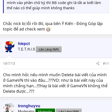
mình vào phần chữ ký thì BB code ghi là tắt ai biết làm
thế nào có thể giúp mình không thanks
Chắc nick bị lỗi rồi đó, qua bên Ý Kiến - Đóng Góp lập
topic để ad check xem
hiepct
T.E.T.Я.I.S
Lão Làng GVN
19/7/13
#11
Cho mình hỏi: nếu mình muốn Delete bài viết của mình
ở GameVN thì vào đâu...???VD: như là bài viết này của
mình chẳng hạn...!!!Hay là bài viết ở GameVN không thể
Delete được...???
tronghuyvu
Moderator
Moderator
Lão Làng GVN