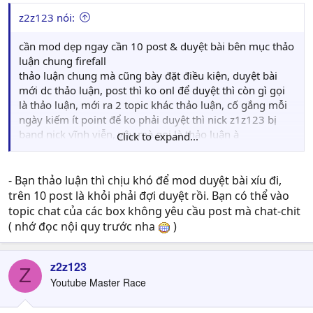
z2z123 nói:
cần mod dẹp ngay cần 10 post & duyệt bài bên mục thảo
luận chung firefall
thảo luận chung mà cũng bày đặt điều kiện, duyệt bài
mới dc thảo luận, post thì ko onl để duyệt thì còn gì gọi
là thảo luận, mới ra 2 topic khác thảo luận, cố gắng mỗi
ngày kiếm ít point để ko phải duyệt thì nick z1z123 bị
band nick vĩnh viễn, vậy mà gọi là thảo luận à
Click to expand...
thảo luận cái diễn đàn này sao mà khó khăn quá vậy, tính
tống cổ hết mem hay sao
- Bạn thảo luận thì chịu khó để mod duyệt bài xíu đi,
trên 10 post là khỏi phải đợi duyệt rồi. Bạn có thể vào
topic chat của các box không yêu cầu post mà chat-chit
( nhớ đọc nội quy trước nha
)
z2z123
Z
Youtube Master Race