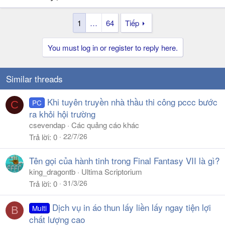
1
…
64
Tiếp
You must log in or register to reply here.
Similar threads
Khi tuyên truyền nhà thầu thi công pccc bước
PC
C
ra khỏi hội trường
csevendap
Các quảng cáo khác
22/7/26
Trả lời
0
Tên gọi của hành tinh trong Final Fantasy VII là gì?
king_dragontb
Ultima Scriptorium
31/3/26
Trả lời
0
Dịch vụ in áo thun lấy liền lấy ngay tiện lợi
Multi
B
chất lượng cao