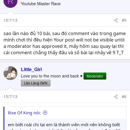
R
t
Youtube Master Race
i
o
n
15/7/13
#5
s
:
sao lần nào đủ 10 bài, sau đó comment vào trong game
mình chơi thì đều hiện Your post will not be visible until
a moderator has approved it, mấy hôm sau quay lại thì
cái comment chẳng thấy đâu và số bài lại nhảy về 9 T_T
Little_Girl
Love you to the moon and back ♥
Moderator
Lão Làng GVN
15/7/13
#6
Rise Of King nói:
em biết roài chị tại em là thành viên mới nên không biết