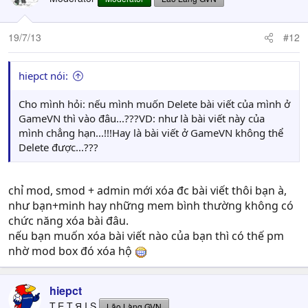
19/7/13
#12
hiepct nói:
Cho mình hỏi: nếu mình muốn Delete bài viết của mình ở
GameVN thì vào đâu...???VD: như là bài viết này của
mình chẳng hạn...!!!Hay là bài viết ở GameVN không thể
Delete được...???
chỉ mod, smod + admin mới xóa đc bài viết thôi bạn à,
như bạn+minh hay những mem bình thường không có
chức năng xóa bài đâu.
nếu bạn muốn xóa bài viết nào của bạn thì có thế pm
nhờ mod box đó xóa hộ
hiepct
T.E.T.Я.I.S
Lão Làng GVN