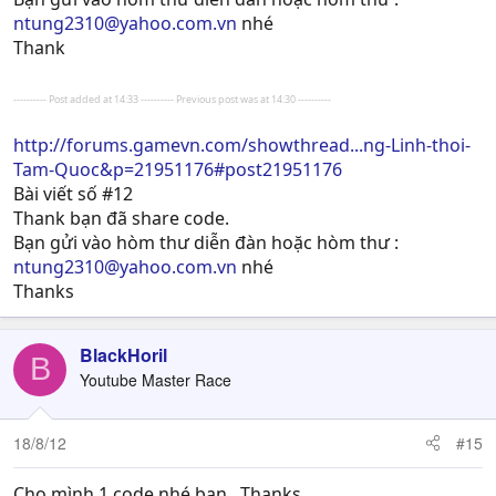
ntung2310@yahoo.com.vn
nhé
Thank
---------- Post added at 14:33 ---------- Previous post was at 14:30 ----------
http://forums.gamevn.com/showthread...ng-Linh-thoi-
Tam-Quoc&p=21951176#post21951176
Bài viết số #12
Thank bạn đã share code.
Bạn gửi vào hòm thư diễn đàn hoặc hòm thư :
ntung2310@yahoo.com.vn
nhé
Thanks
BlackHoril
B
Youtube Master Race
18/8/12
#15
Cho mình 1 code nhé bạn.. Thanks..