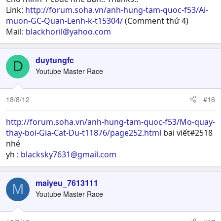
Link:
http://forum.soha.vn/anh-hung-tam-quoc-f53/Ai-
muon-GC-Quan-Lenh-k-t15304/
(Comment thứ 4)
Mail:
blackhoril@yahoo.com
duytungfc
D
Youtube Master Race
18/8/12
#16
http://forum.soha.vn/anh-hung-tam-quoc-f53/Mo-quay-
thay-boi-Gia-Cat-Du-t11876/page252.html
bai viết#2518
nhé
yh :
blacksky7631@gmail.com
maiyeu_7613111
M
Youtube Master Race