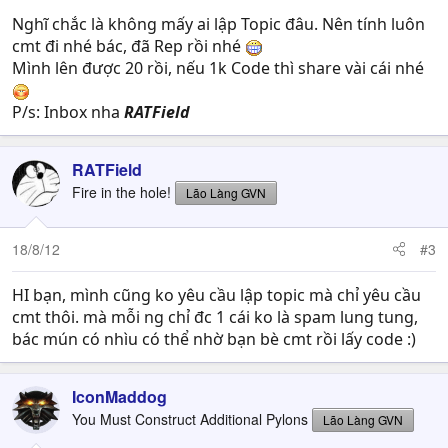
Nghĩ chắc là không mấy ai lập Topic đâu. Nên tính luôn
cmt đi nhé bác, đã Rep rồi nhé
Mình lên được 20 rồi, nếu 1k Code thì share vài cái nhé
P/s: Inbox nha
RATField
RATField
Fire in the hole!
Lão Làng GVN
18/8/12
#3
HI bạn, mình cũng ko yêu cầu lập topic mà chỉ yêu cầu
cmt thôi. mà mỗi ng chỉ đc 1 cái ko là spam lung tung,
bác mún có nhìu có thể nhờ bạn bè cmt rồi lấy code :)
IconMaddog
You Must Construct Additional Pylons
Lão Làng GVN