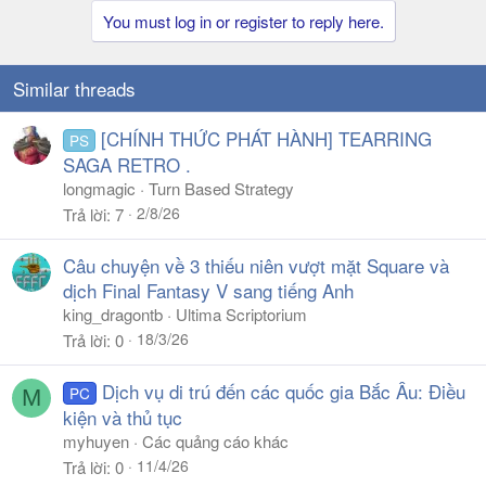
You must log in or register to reply here.
Similar threads
[CHÍNH THỨC PHÁT HÀNH] TEARRING
PS
SAGA RETRO .
longmagic
Turn Based Strategy
2/8/26
Trả lời
7
Câu chuyện về 3 thiếu niên vượt mặt Square và
dịch Final Fantasy V sang tiếng Anh
king_dragontb
Ultima Scriptorium
18/3/26
Trả lời
0
Dịch vụ di trú đến các quốc gia Bắc Âu: Điều
PC
M
kiện và thủ tục
myhuyen
Các quảng cáo khác
11/4/26
Trả lời
0