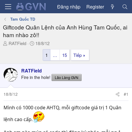
Đăng nhập
Register
Tam Quốc TD
Giftcode Quân Lệnh của Anh Hùng Tam Quốc, ai
ham nhào zô!!
T
N
RATField
18/8/12
h
g
1
…
15
Tiếp
r
à
e
y
a
g
RATField
d
ử
Fire in the hole!
Lão Làng GVN
s
i
t
a
18/8/12
#1
r
t
Mình có 1000 code AHTQ, mỗi giftcode giá trị 1 Quân
e
r
lệnh cao cấp.