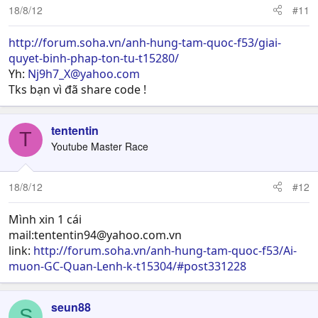
18/8/12
#11
http://forum.soha.vn/anh-hung-tam-quoc-f53/giai-
quyet-binh-phap-ton-tu-t15280/
Yh:
Nj9h7_X@yahoo.com
Tks bạn vì đã share code !
tententin
T
Youtube Master Race
18/8/12
#12
Mình xin 1 cái
mail:
tententin94@yahoo.com.vn
link:
http://forum.soha.vn/anh-hung-tam-quoc-f53/Ai-
muon-GC-Quan-Lenh-k-t15304/#post331228
seun88
S