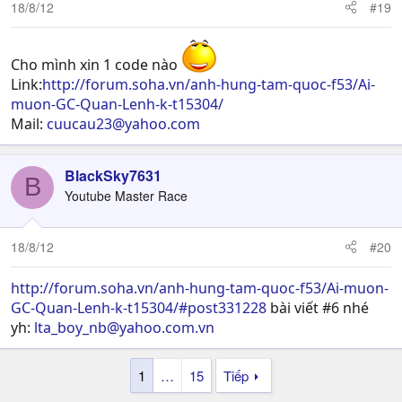
18/8/12
#19
Cho mình xin 1 code nào
Link:
http://forum.soha.vn/anh-hung-tam-quoc-f53/Ai-
muon-GC-Quan-Lenh-k-t15304/
Mail:
cuucau23@yahoo.com
BlackSky7631
B
Youtube Master Race
18/8/12
#20
http://forum.soha.vn/anh-hung-tam-quoc-f53/Ai-muon-
GC-Quan-Lenh-k-t15304/#post331228
bài viết #6 nhé
yh:
lta_boy_nb@yahoo.com.vn
1
…
15
Tiếp