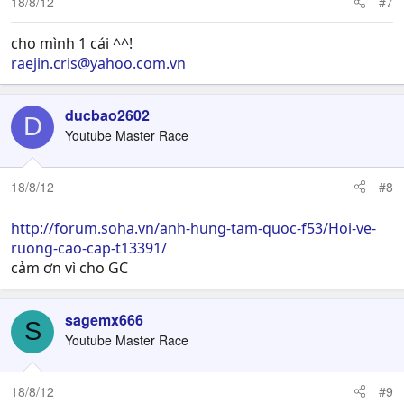
18/8/12
#7
cho mình 1 cái ^^!
raejin.cris@yahoo.com.vn
ducbao2602
D
Youtube Master Race
18/8/12
#8
http://forum.soha.vn/anh-hung-tam-quoc-f53/Hoi-ve-
ruong-cao-cap-t13391/
cảm ơn vì cho GC
sagemx666
S
Youtube Master Race
18/8/12
#9