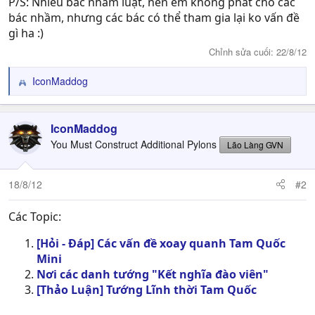
P/S: Nhiều bác nhầm luật, nên em không phát cho các
bác nhầm, nhưng các bác có thể tham gia lại ko vấn đề
gì ha :)
Chỉnh sửa cuối:
22/8/12
IconMaddog
R
e
a
c
IconMaddog
t
You Must Construct Additional Pylons
Lão Làng GVN
i
o
n
18/8/12
#2
s
:
Các Topic:
[Hỏi - Đáp] Các vấn đề xoay quanh Tam Quốc
Mini
Nơi các danh tướng "Kết nghĩa đào viên"
[Thảo Luận] Tướng Lĩnh thời Tam Quốc