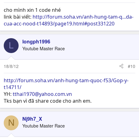
cho mình xin 1 code nhé
link bài viết:
http://forum.soha.vn/anh-hung-tam-q...da-
cua-acc-nood-t14893/page19.html#post331220
longph1996
L
Youtube Master Race
18/8/12
#10
http://forum.soha.vn/anh-hung-tam-quoc-f53/Gop-y-
t14711/
YH:
tthai1970@yahoo.com.vn
Tks bạn vì đã share code cho anh em.
Nj9h7_X
N
Youtube Master Race