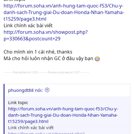
http://forum.soha.vn/anh-hung-tam-quoc-f53/Chu-y-
danh-sach-Trung-giai-Du-doan-Honda-Nhan-Yamaha-
t15259/page3.html
Link chính xác bài viết
http://forum.soha.vn/showpost.php?
p=330663&postcount=29
Cho mình xin 1 cái nhé, thanks
Mà cho hỏi luôn nhận GC ở đâu vậy bạn
---------- Post added at 13:29 ---------- Previous post was at 13:27 ----------
phuongdt88 nói:
Link topic
http://forum.soha.vn/anh-hung-tam-quoc-f53/Chu-y-
danh-sach-Trung-giai-Du-doan-Honda-Nhan-Yamaha-
t15259/page3.html
Link chính xác bài viết
http://forum.soha.vn/showpost.php?