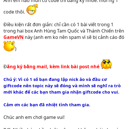
Anh em nào mún có code thì đăng ký nhóe. mỗi ng 1
code thôi.
Điều kiện rất đơn giản: chỉ cần có 1 bài viết trong 1
trong hai box Anh Hùng Tam Quốc và Thánh Chiến trên
GameVN
này (anh em ko nên spam vì sẽ bị cảnh cáo đó
)
Đ
ăng ký bằng mail, kèm link bài post nhé
Chú ý: Vì có 1 số bạn đang lập nick ảo và đầu cơ
giftcode nên topic này sẽ đóng và mình sẽ nghĩ ra trò
mới khác để các bạn tham gia nhận giftcode cho vui.
Cảm ơn các bạn đã nhiệt tình tham gia.
Chúc anh em chơi game vui!