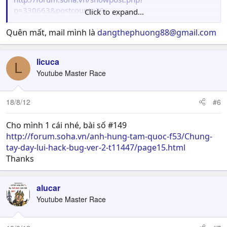
p=330663&postcount=29
Click to expand...
Cho mình xin 1 cái nhé, thanks
Quên mất, mail mình là
dangthephuong88@gmail.com
Mà cho hỏi luôn nhận GC ở đâu vậy bạn
licuca
L
Youtube Master Race
18/8/12
#6
Cho mình 1 cái nhé, bài số #149
http://forum.soha.vn/anh-hung-tam-quoc-f53/Chung-
tay-day-lui-hack-bug-ver-2-t11447/page15.html
Thanks
alucar
Youtube Master Race