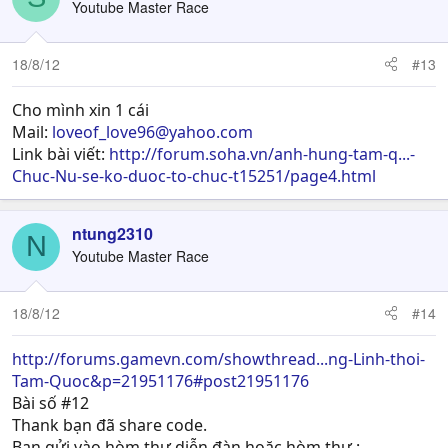
Youtube Master Race
18/8/12
#13
Cho mình xin 1 cái
Mail:
loveof_love96@yahoo.com
Link bài viết:
http://forum.soha.vn/anh-hung-tam-q...-
Chuc-Nu-se-ko-duoc-to-chuc-t15251/page4.html
ntung2310
N
Youtube Master Race
18/8/12
#14
http://forums.gamevn.com/showthread...ng-Linh-thoi-
Tam-Quoc&p=21951176#post21951176
Bài số #12
Thank bạn đã share code.
Bạn gửi vào hòm thư diễn đàn hoặc hòm thư :