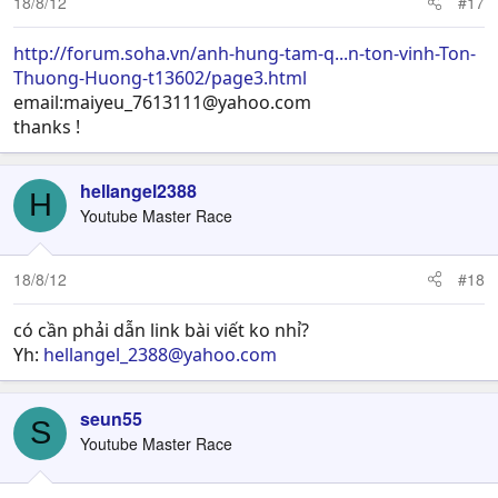
18/8/12
#17
http://forum.soha.vn/anh-hung-tam-q...n-ton-vinh-Ton-
Thuong-Huong-t13602/page3.html
email:
maiyeu_7613111@yahoo.com
thanks !
hellangel2388
H
Youtube Master Race
18/8/12
#18
có cần phải dẫn link bài viết ko nhỉ?
Yh:
hellangel_2388@yahoo.com
seun55
S
Youtube Master Race