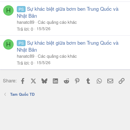
Sự khác biệt giữa bơm ben Trung Quốc và
PS
H
Nhật Bản
hanatc89
Các quảng cáo khác
15/5/26
Trả lời
0
Sự khác biệt giữa bơm ben Trung Quốc và
PS
H
Nhật Bản
hanatc89
Các quảng cáo khác
15/5/26
Trả lời
0
Facebook
X
Bluesky
LinkedIn
Reddit
Pinterest
Tumblr
WhatsApp
Email
Li
Share:
Tam Quốc TD