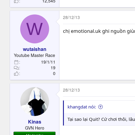
12,545
28/12/13
W
chị emotional.uk ghi nguồn g
wutaishan
Youtube Master Race
19/1/11
19
0
28/12/13
khangdat nói:
Tại sao lại Quit? Cứ chơi thôi, 
Kinas
GVN Hero