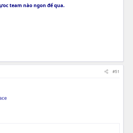
 đựoc team nào ngon để qua.
#51
ace