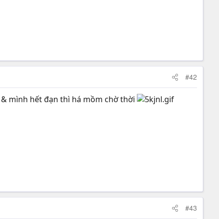
#42
 nó & mình hết đạn thì há mồm chờ thời
#43