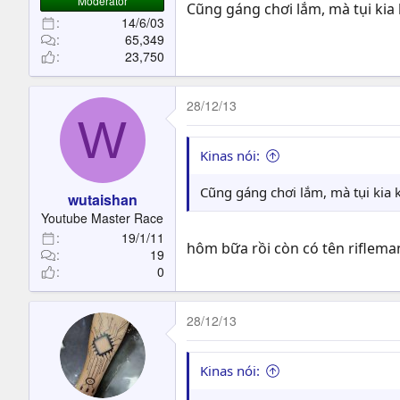
Moderator
Cũng gáng chơi lắm, mà tụi kia k
14/6/03
65,349
23,750
28/12/13
W
Kinas nói:
Cũng gáng chơi lắm, mà tụi kia ko
wutaishan
Youtube Master Race
19/1/11
hôm bữa rồi còn có tên rifleman
19
0
28/12/13
Kinas nói: