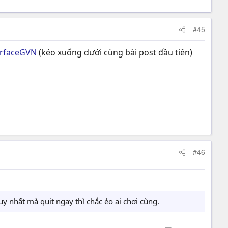
#45
arfaceGVN
(kéo xuống dưới cùng bài post đầu tiên)
#46
uy nhất mà quit ngay thì chắc éo ai chơi cùng.