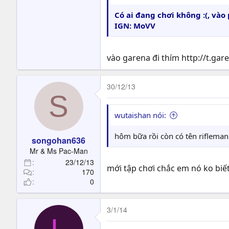
Có ai đang chơi không :(, và
IGN: MoVV
vào garena đi thím http://t.gar
30/12/13
S
wutaishan nói:
hôm bữa rồi còn có tên rifleman 
songohan636
Mr & Ms Pac-Man
23/12/13
mới tập chơi chắc em nó ko biết
170
0
3/1/14