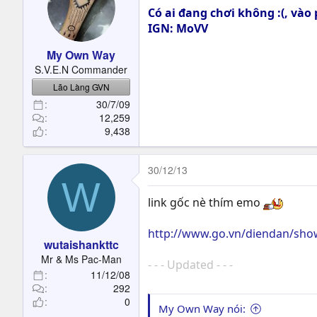
Có ai đang chơi không :(, và
IGN: MoVV
My Own Way
S.V.E.N Commander
Lão Làng GVN
30/7/09
12,259
9,438
30/12/13
W
link gốc nè thím emo
http://www.go.vn/diendan/show
wutaishankttc
Mr & Ms Pac-Man
- - - Updated - - -
11/12/08
292
0
My Own Way nói: