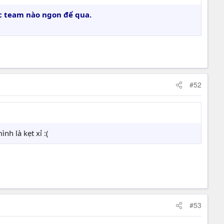
oc team nào ngon để qua.
#52
h là kẹt xỉ :(
#53