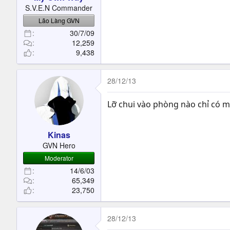
t
S.V.E.N Commander
e
Lão Làng GVN
r
30/7/09
12,259
9,438
28/12/13
Lỡ chui vào phòng nào chỉ có mì
Kinas
GVN Hero
Moderator
14/6/03
65,349
23,750
28/12/13