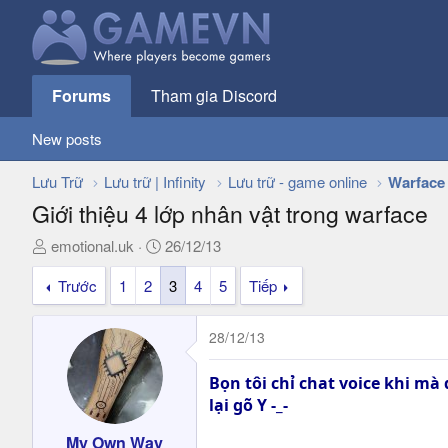
Forums
Tham gia Discord
New posts
Lưu Trữ
Lưu trữ | Infinity
Lưu trữ - game online
Warface
Giới thiệu 4 lớp nhân vật trong warface
T
N
emotional.uk
26/12/13
h
g
Trước
1
2
3
4
5
Tiếp
r
à
e
y
a
g
28/12/13
d
ử
s
i
Bọn tôi chỉ chat voice khi mà
t
lại gõ Y -_-
a
r
My Own Way