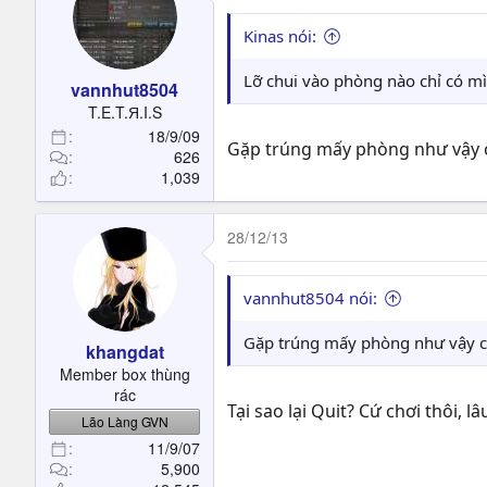
Kinas nói:
Lỡ chui vào phòng nào chỉ có mìn
vannhut8504
T.E.T.Я.I.S
18/9/09
Gặp trúng mấy phòng như vậy ch
626
1,039
28/12/13
vannhut8504 nói:
Gặp trúng mấy phòng như vậy ch
khangdat
Member box thùng
rác
Tại sao lại Quit? Cứ chơi thôi, 
Lão Làng GVN
11/9/07
5,900