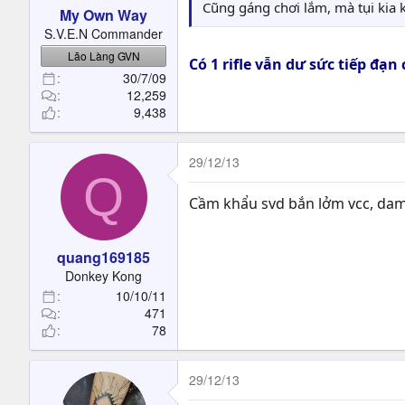
Cũng gáng chơi lắm, mà tụi kia ko
My Own Way
S.V.E.N Commander
Lão Làng GVN
Có 1 rifle vẫn dư sức tiếp đ
30/7/09
12,259
9,438
29/12/13
Q
Cầm khẩu svd bắn lởm vcc, da
quang169185
Donkey Kong
10/10/11
471
78
29/12/13