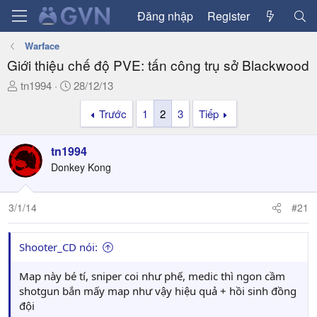
Đăng nhập
Register
Warface
Giới thiệu chế độ PVE: tấn công trụ sở Blackwood
T
N
tn1994
28/12/13
h
g
Trước
1
2
3
Tiếp
r
à
e
y
a
g
tn1994
d
ử
Donkey Kong
s
i
t
a
3/1/14
#21
r
t
Shooter_CD nói:
e
r
Map này bé tí, sniper coi như phế, medic thì ngon cầm
shotgun bắn mấy map như vậy hiệu quả + hồi sinh đồng
đội