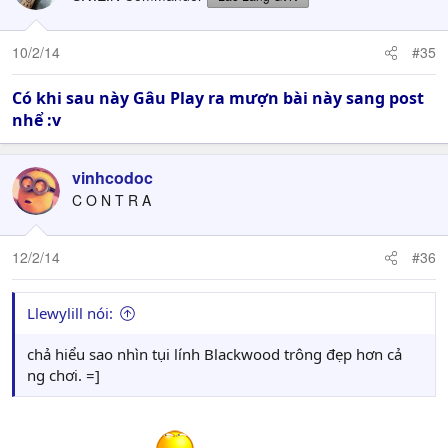
10/2/14
#35
Có khi sau này Gâu Play ra mượn bài này sang post
nhể :v
vinhcodoc
C O N T R A
12/2/14
#36
Llewylill nói:
chả hiểu sao nhìn tụi lính Blackwood trông đẹp hơn cả
ng chơi. =]