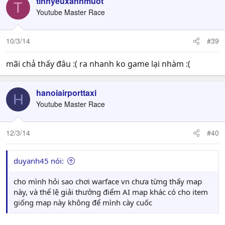
tinhyeuxanhmuot
T
Youtube Master Race
10/3/14
#39
mãi chả thấy đâu :( ra nhanh ko game lại nhàm :(
hanoiairporttaxi
H
Youtube Master Race
12/3/14
#40
duyanh45 nói:
cho mình hỏi sao chơi warface vn chưa từng thấy map
này, và thể lệ giải thưởng điểm AI map khác có cho item
giống map này không để mình cày cuốc