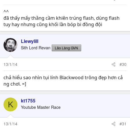
^^
đã thấy mấy thằng cầm khiên trúng flash, dùng flash
tuy hay nhưng cũng khối lần bóp bi đồng đội
Llewylill
Sith Lord Revan
Lão Làng GVN
13/1/14
#30
chả hiểu sao nhìn tụi lính Blackwood trông đẹp hơn cả
ng chơi. =]
kt1755
K
Youtube Master Race
13/1/14
#31