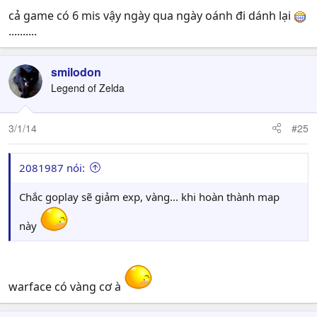
cả game có 6 mis vậy ngày qua ngày oánh đi dánh lại
..........
smilodon
Legend of Zelda
3/1/14
#25
2081987 nói:
Chắc goplay sẽ giảm exp, vàng... khi hoàn thành map
này
warface có vàng cơ à