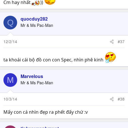
Cm hay nhất
))
quocduy282
Q
Mr & Ms Pac-Man
12/2/14
#37
ta khoái cái bộ đồ con con Spec, nhìn phê kinh
Marvelous
M
Mr & Ms Pac-Man
10/3/14
#38
Mấy con cá nhìn đẹp ra phết đấy chứ :v