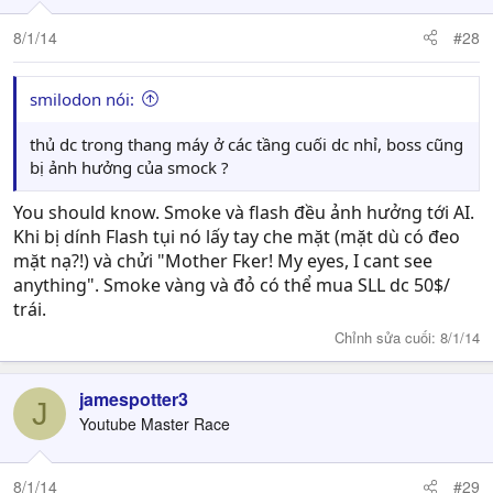
8/1/14
#28
smilodon nói:
thủ dc trong thang máy ở các tầng cuối dc nhỉ, boss cũng
bị ảnh hưởng của smock ?
You should know. Smoke và flash đều ảnh hưởng tới AI.
Khi bị dính Flash tụi nó lấy tay che mặt (mặt dù có đeo
mặt nạ?!) và chửi "Mother Fker! My eyes, I cant see
anything". Smoke vàng và đỏ có thể mua SLL dc 50$/
trái.
Chỉnh sửa cuối:
8/1/14
jamespotter3
J
Youtube Master Race
8/1/14
#29