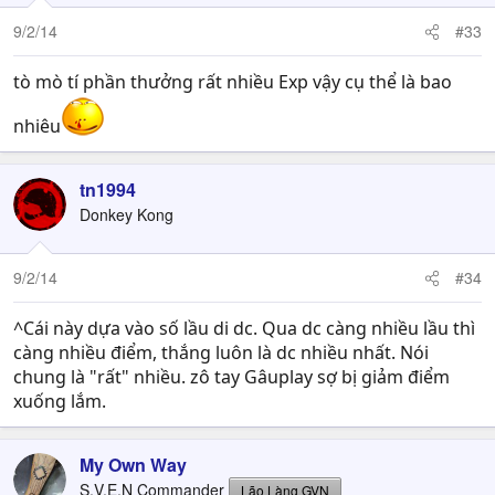
9/2/14
#33
tò mò tí phần thưởng rất nhiều Exp vậy cụ thể là bao
nhiêu
tn1994
Donkey Kong
9/2/14
#34
^Cái này dựa vào số lầu di dc. Qua dc càng nhiều lầu thì
càng nhiều điểm, thắng luôn là dc nhiều nhất. Nói
chung là "rất" nhiều. zô tay Gâuplay sợ bị giảm điểm
xuống lắm.
My Own Way
S.V.E.N Commander
Lão Làng GVN