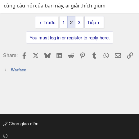
cùng câu hỏi của bạn này, ai giải thích giùm
Trước
1
2
3
Tiếp
You must log in or register to reply here.
Facebook
X
Bluesky
LinkedIn
Reddit
Pinterest
Tumblr
WhatsApp
Email
Li
Share:
Warface
Chọn giao diện