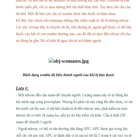
mua đồ. Đi đến lab để lấy antidote và mua những thứ cần thiết. Antidote là loại
thuốc miễn phí, chỉ có mua những thứ cần thiết khác thôi. Tùy theo yêu cầu của
độ khó. Mỗi độ khó yêu cầu số zombie được bắn thuốc sẽ khác nhau.
Kế đến, hãy check trên minimap những dấu chấm xanh lá, đó là những televac.
Lúc này cả team hãy di chuyển tới đó, trên đường đi, người giữ thuốc có thể bắn
thuốc vào bất cứ con zombie thường nào, sau đó dắt nó theo đến televac rồi cho
nó đứng lại gần. Nó sẽ biến đi ngay khi nó trở thành người.
Hình dạng zombie đã biến thành người sau khi bị bắn thuốc
Lưu ý:
- Mỗi televac đều cần mana để chuyển người. Lượng mana này sẽ tự động lên
khi mình nạp xong powerplant. Nhưng ko phải cái nào cũng lên đều nhau, có cái
lên trước cái lên sau, vì thế khi chuẩn bị đi đến televac nào, phải kiểm tra xem
televac đó có trên 1k mana ko, nếu ko thì hãy kiếm cái khác. Cần ít nhất 250
mana để chuyển 1 người.
- Ngoài televac, có thể sơ tán thường dân bằng APC, APC được gọi trong lab,
chỗ cây cột góc trái. APC sẽ đánh dấu vị trí mà nó tới (là 1 trong 6 cái vac) và sẽ