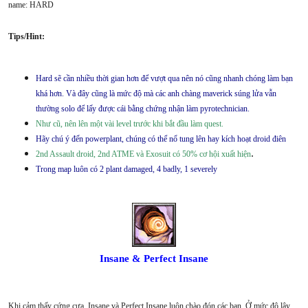
name: HARD
Tips/Hint:
Hard sẽ cần nhiều thời gian hơn để vượt qua nên nó cũng nhanh chóng làm bạn
khá hơn. Và đây cũng là mức độ mà các anh chàng maverick súng lửa vẫn
thường solo để lấy được cái bằng chứng nhận làm pyrotechnician.
Như cũ, nên lên một vài level trước khi bắt đầu làm quest.
Hãy chú ý đến powerplant, chúng có thể nổ tung lên hay kích hoạt droid điên
.
2nd Assault droid, 2nd ATME và Exosuit có 50% cơ hội xuất hiện
Trong map luôn có 2 plant damaged, 4 badly, 1 severely
Insane & Perfect Insane
Khi cảm thấy cứng cựa, Insane và Perfect Insane luôn chào đón các bạn. Ở mức độ lây