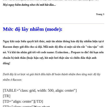
Mọi nguy hiểm dường như chỉ mới bắt đầu...
Trang 3​
Mức độ lây nhiễm (mode):
Ngay khi cuộc biểu quyết kết thúc, một tin nhắn thông báo độ lây nhiễm hiện tại ở
Racoon được gửi đến cho cả đội. Mỗi mức độ đều có một cái tên rất "vừa vặn" với
nó. Và khi tin nhắn gửi tới với code name: Extinction... Prepare to die! thì bạn nên
chuẩn bị tinh thần (hoặc hậu sự), hít một hơi thật sâu và chiến đấu thật anh
dũng!
Dưới đây là sơ lược và giải thích điều kiện để hoàn thành nhiệm theo từng mức độ lây
nhiễm ở Racoon:
[TABLE="class: grid, width: 500, align: center"]
[TR]
[TD="align: center"][/TD]
[TD="align: center"]