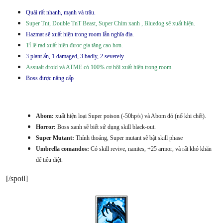
Quái rất nhanh, mạnh và trâu.
Super Tnt, Double TnT Beast, Super Chim xanh , Bluedog sẽ xuất hiện.
Hazmat sẽ xuất hiện trong room lẫn nghĩa địa.
Tỉ lệ rad xuất hiện được gia tăng cao hơn.
3 plant ẩn, 1 damaged, 3 badly, 2 severely.
Assualt droid và ATME có 100% cơ hội xuất hiện trong room.
Boss được nâng cấp
Abom:
xuất hiện loại Super poison (-50hp/s) và Abom đỏ (nổ khi chết).
Horror:
Boss xanh sẽ biết sử dụng skill black-out.
Super Mutant:
Thỉnh thoảng, Super mutant sẽ bật skill phase
Umbrella comandos:
Có skill revive, nanites, +25 armor, và rất khó khăn
để tiêu diệt.
[/spoil]