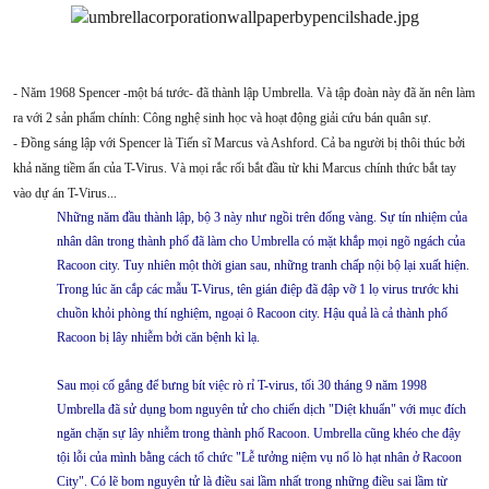
- Năm 1968 Spencer -một bá tước- đã thành lập Umbrella. Và tập đoàn này đã ăn nên làm
ra với 2 sản phẩm chính: Công nghệ sinh học và hoạt động giải cứu bán quân sự.
- Đồng sáng lập với Spencer là Tiến sĩ Marcus và Ashford. Cả ba người bị thôi thúc bởi
khả năng tiềm ẩn của T-Virus. Và mọi rắc rối bắt đầu từ khi Marcus chính thức bắt tay
vào dự án T-Virus...
Những năm đầu thành lập, bộ 3 này như ngồi trên đống vàng. Sự tín nhiệm của
nhân dân trong thành phố đã làm cho Umbrella có mặt khắp mọi ngõ ngách của
Racoon city. Tuy nhiên một thời gian sau, những tranh chấp nội bộ lại xuất hiện.
Trong lúc ăn cắp các mẫu T-Virus, tên gián điệp đã đập vỡ 1 lọ virus trước khi
chuồn khỏi phòng thí nghiệm, ngoại ô Racoon city. Hậu quả là cả thành phố
Racoon bị lây nhiễm bởi căn bệnh kì lạ.
Sau mọi cố gắng để bưng bít việc rò rỉ T-virus, tối 30 tháng 9 năm 1998
Umbrella đã sử dụng bom nguyên tử cho chiến dịch "Diệt khuẩn" với mục đích
ngăn chặn sự lây nhiễm trong thành phố Racoon. Umbrella cũng khéo che đậy
tội lỗi của mình bằng cách tổ chức "Lễ tưởng niệm vụ nổ lò hạt nhân ở Racoon
City". Có lẽ bom nguyên tử là điều sai lầm nhất trong những điều sai lầm từ