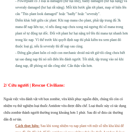
- Powerplant có 3 loại là damaged (hư hại nhẹ), badly damaged (hư hại nặng) và
severaly damaged (hư hại rất nặng). Mỗi khi bước gần tới plant, map sẽ hiện lên
câu "This plant look damaged" hoặc "badly" hoặc "severaly".
Điểm khác biệt giữa các plant: Khi nạp mana cho plant, phải tập trung đủ 3k
mana để nạp liên tục, vì nếu đang nạp chưa xong mà ngưng thì số mana trong
plant sẽ tự động tụt dốc. Đối với plant hư hại nặng trở lên thì mana tụt nhanh hơn
trong lúc nạp. Vì thế trước khi quyết định nạp thì phải kiểm tra xem plant đó
thuộc loại gì, nếu là severaly thì để nạp sau cùng.
- Đứng gần plant luôn có một con mechanic droid mà tới giờ tôi cũng chưa biết
tại sao đang nạp thì nó nổi điên lên đánh người. Tốt nhất, tập trung vào nó khi
đang nạp, đề phòng nó tấn công nhé. Cẩn thận vẫn hơn.
2/ Cứu người | Rescue Civilians:
Ngoài việc vừa đánh vật với bọn zombie, vừa khôi phục nguồn điện, chúng tôi còn có
nhiệm vụ thử nghiệm loại thuốc Antidote vừa được điều chế. Loại thuốc này có tác dụng
chữa zombie thành người thường trong khoảng hơn 1 phút. Sau đó sẽ đưa các thường
dân đi sơ tán.
Cách thực hiện:
Sau khi xong nhiệm vụ nạp plant với một số tiền kha khá để