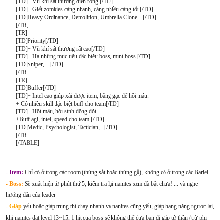
[TD]+ Vũ khí sát thương diện rộng.[/TD]
[TD]+ Giết zombies càng nhanh, càng nhiều càng tốt.[/TD]
[TD]Heavy Ordinance, Demolition, Umbrella Clone,...[/TD]
[/TR]
[TR]
[TD]Priority[/TD]
[TD]+ Vũ khí sát thương rất cao[/TD]
[TD]+ Hạ những mục tiêu đặc biệt: boss, mini boss.[/TD]
[TD]Sniper, ...[/TD]
[/TR]
[TR]
[TD]Buffer[/TD]
[TD]+ Intel cao giúp xài được item, băng gạc để hồi máu.
+ Có nhiều skill đặc biệt buff cho team[/TD]
[TD]+ Hồi máu, hồi sinh đồng đội.
+Buff agi, intel, speed cho team.[/TD]
[TD]Medic, Psychologist, Tactician,...[/TD]
[/TR]
[/TABLE]
- Item:
Chỉ có ở trong các room (thùng sắt hoặc thùng gỗ), không có ở trong các Bariel.
- Boss:
Sẽ xuất hiện từ phút thứ 5, kiểm tra lại nanites xem đã bật chưa! ... và nghe
hướng dẫn của leader
- Giáp
yếu hoặc giáp trung thì chạy nhanh và nanites cũng yếu, giáp hạng nặng ngược lại,
khi nanites đạt level 13~15, 1 hit của boss sẽ không thể đưa bạn đi gặp tử thần (trừ phi