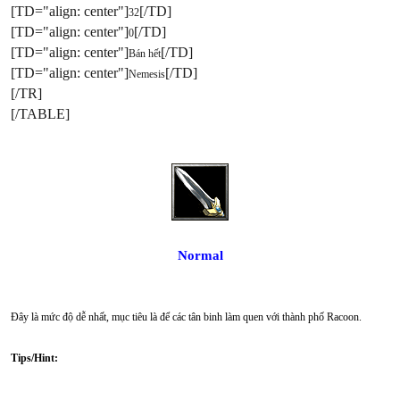
[TD="align: center"]
[/TD]
32
[TD="align: center"]
[/TD]
0
[TD="align: center"]
[/TD]
Bán hết
[TD="align: center"]
[/TD]
Nemesis
[/TR]
[/TABLE]
Normal
Đây là mức độ dễ nhất, mục tiêu là để các tân binh làm quen với thành phố Racoon.
Tips/Hint: