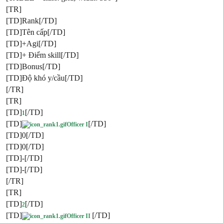
[TR]
[TD]Rank[/TD]
[TD]Tên cấp[/TD]
[TD]+Agi[/TD]
[TD]+ Điểm skill[/TD]
[TD]Bonus[/TD]
[TD]Độ khó y/cầu[/TD]
[/TR]
[TR]
[TD]
[/TD]
1
[TD]
[/TD]
Officer I
[TD]0[/TD]
[TD]0[/TD]
[TD]-[/TD]
[TD]-[/TD]
[/TR]
[TR]
[TD]
[/TD]
2
[TD]
[/TD]
Officer II