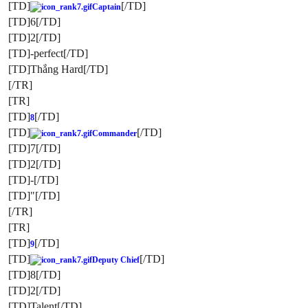
[TD]
[/TD]
Captain
[TD]6[/TD]
[TD]2[/TD]
[TD]-perfect[/TD]
[TD]Thắng Hard[/TD]
[/TR]
[TR]
[TD]
[/TD]
8
[TD]
[/TD]
Commander
[TD]7[/TD]
[TD]2[/TD]
[TD]-[/TD]
[TD]"[/TD]
[/TR]
[TR]
[TD]
[/TD]
9
[TD]
[/TD]
Deputy Chief
[TD]8[/TD]
[TD]2[/TD]
[TD]Talent[/TD]