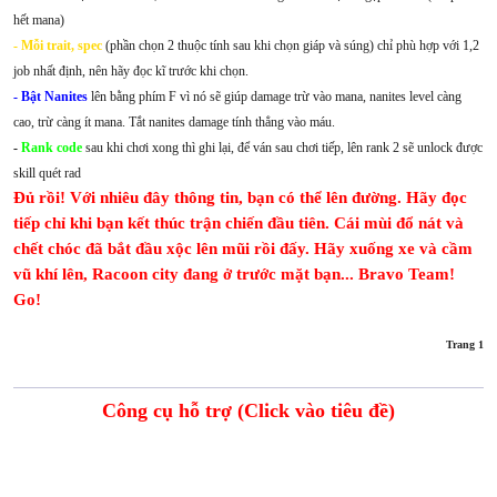
hết mana)
- Mỗi trait, spec
(phần chọn 2 thuộc tính sau khi chọn giáp và súng) chỉ phù hợp với 1,2
job nhất định, nên hãy đọc kĩ trước khi chọn.
- Bật Nanites
lên bằng phím F vì nó sẽ giúp damage trừ vào mana, nanites level càng
cao, trừ càng ít mana. Tắt nanites damage tính thẳng vào máu.
-
Rank code
sau khi chơi xong thì ghi lại, để ván sau chơi tiếp, lên rank 2 sẽ unlock được
skill quét rad
Đủ rồi! Với nhiêu đây thông tin, bạn có thể lên đường. Hãy đọc
tiếp chỉ khi bạn kết thúc trận chiến đầu tiên. Cái mùi đổ nát và
chết chóc đã bắt đầu xộc lên mũi rồi đấy. Hãy xuống xe và cầm
vũ khí lên, Racoon city đang ở trước mặt bạn... Bravo Team!
Go!
Trang 1
Công cụ hỗ trợ (Click vào tiêu đề)