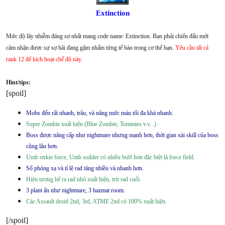
Extinction
Mức độ lây nhiễm đáng sợ nhất mang code name: Extinction. Bạn phải chiến đấu mới
cảm nhận được sự sợ hãi đang gậm nhấm từng tế bào trong cơ thể bạn.
Yêu cầu tất cả
rank 12 để kích hoạt chế độ này.
Hint/tips:
[spoil]
Mobs đến rất nhanh, trâu, và nâng mức máu tối đa khá nhanh.
Super Zombie xuất hiện (Blue Zombie, Tommies v.v...)
Boss được nâng cấp như nightmare nhưng mạnh hơn, thời gian xài skill của boss
cũng lâu hơn.
Umb strkie force, Umb soilder có nhiều buff hơn đặc biệt là force field.
Số phóng xạ và tỉ lệ rad tăng nhiều và nhanh hơn.
Hiện tượng bể ra rad nhỏ xuất hiện, trừ rad cuối.
3 plant ẩn như nightmare, 3 hazmat room.
Các Assault droid 2nd, 3rd, ATME 2nd có 100% xuất hiện.
[/spoil]