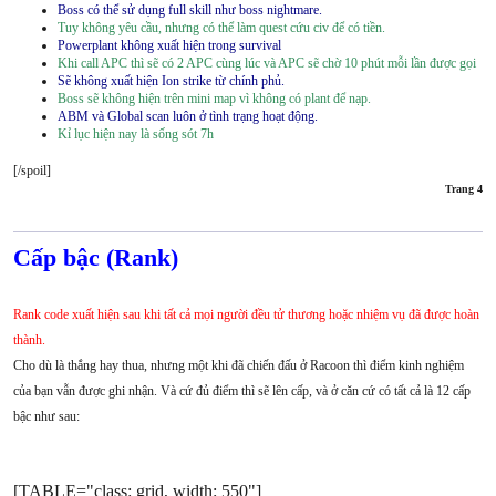
Boss có thể sử dụng full skill như boss nightmare.
Tuy không yêu cầu, nhưng có thể làm quest cứu civ để có tiền.
Powerplant không xuất hiện trong survival
Khi call APC thì sẽ có 2 APC cùng lúc và APC sẽ chờ 10 phút mỗi lần được gọi
Sẽ không xuất hiện Ion strike từ chính phủ.
Boss sẽ không hiện trên mini map vì không có plant để nạp.
ABM và Global scan luôn ở tình trạng hoạt động.
Kỉ lục hiện nay là sống sót 7h
[/spoil]
Trang 4​
Cấp bậc (Rank)
Rank code xuất hiện sau khi tất cả mọi người đều tử thương hoặc nhiệm vụ đã được hoàn
thành.
Cho dù là thắng hay thua, nhưng một khi đã chiến đấu ở Racoon thì điểm kinh nghiệm
của bạn vẫn được ghi nhận. Và cứ đủ điểm thì sẽ lên cấp, và ở căn cứ có tất cả là 12 cấp
bậc như sau:
[TABLE="class: grid, width: 550"]