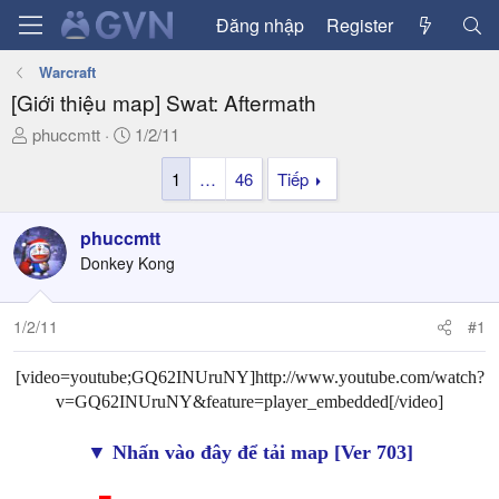
Đăng nhập
Register
Warcraft
[Giới thiệu map] Swat: Aftermath
T
N
phuccmtt
1/2/11
h
g
1
…
46
Tiếp
r
à
e
y
a
g
phuccmtt
d
ử
Donkey Kong
s
i
t
a
1/2/11
#1
r
t
[video=youtube;GQ62INUruNY]http://www.youtube.com/watch?
e
v=GQ62INUruNY&feature=player_embedded[/video]
r
▼ Nhấn vào đây để tải map [Ver 703]