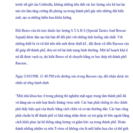
trước tới giờ của Umbrella, không những tiêu diệt các lực lượng cứu hộ kẹt lại
mà còn làm tăng cường độ phóng xạ trong thành phố gây nên những đột biến
mới, tạo ra những hiểm họa khôn lường.
Đội Bravo của tôi trực thuộc lực lượng S.T.A.R.S (Special Tactics And Rescue
Squad) được đào tạo bài bản để đối phó với những tình huống xấu nhất. Với
những thiết bị và vũ khí tiên tiến mới được thiết kế , đội được cử đến Racoon city
để giúp đỡ thành phố, đưa nó trở lại tình trạng bình thường. Một kế hoạch khá tỉ
mỉ đã được vạch ra, dự kiến Bravo sẽ di chuyển bằng xe bọc thép tới thành phố
Racoon...
Ngày 5/10/1998, 11:40 PM trên đường vào trong Racoon city, đội nhận được tin
nhắn từ tổng hành dinh.
"Một nhà khoa học ở trong phòng thí nghiệm mật ngay trung tâm thành phố đã
và đang tạo ra một loại thuốc kháng virus mới. Các bạn phải chứng tỏ cho chính
phủ thấy hiệu quả của thuốc bằng cách chữa và sơ tán thường dân. Các bạn cũng
phải chuẩn bị để thành phố có khả năng nhận được sự trợ giúp từ bên ngoài bằng
cách khôi phục lại hệ thống năng lượng và giảm bức xạ trong thành phố. Hoàn
thành những nhiệm vụ trên T-virus sẽ không còn là mối hiểm họa cho cả thế giới