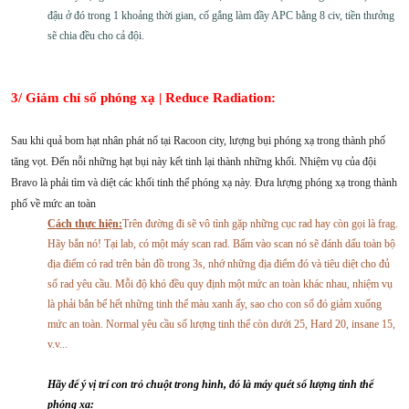
đậu ở đó trong 1 khoảng thời gian, cố gắng làm đầy APC bằng 8 civ, tiền thưởng
sẽ chia đều cho cả đội.
3/ Giảm chỉ số phóng xạ | Reduce Radiation:
Sau khi quả bom hạt nhân phát nổ tại Racoon city, lượng bụi phóng xạ trong thành phố
tăng vọt. Đến nỗi những hạt bụi này kết tinh lại thành những khối. Nhiệm vụ của đội
Bravo là phải tìm và diệt các khối tinh thể phóng xạ này. Đưa lượng phóng xạ trong thành
phố về mức an toàn
Cách thực hiện:
Trên đường đi sẽ vô tình gặp những cục rad hay còn gọi là frag.
Hãy bắn nó! Tại lab, có một máy scan rad. Bấm vào scan nó sẽ đánh dấu toàn bộ
địa điểm có rad trên bản đồ trong 3s, nhớ những địa điểm đó và tiêu diệt cho đủ
số rad yêu cầu. Mỗi độ khó đều quy định một mức an toàn khác nhau, nhiệm vụ
là phải bắn bể hết những tinh thể màu xanh ấy, sao cho con số đó giảm xuống
mức an toàn. Normal yêu cầu số lượng tinh thể còn dưới 25, Hard 20, insane 15,
v.v...
Hãy để ý vị trí con trỏ chuột trong hình, đó là máy quét số lượng tinh thể
phóng xạ: