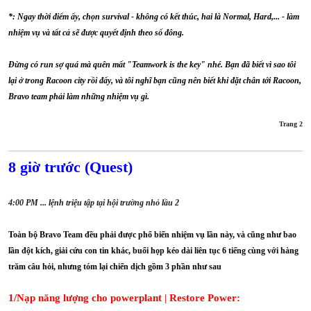
*: Ngay thời điểm ấy, chọn survival - không có kết thúc, hai là Normal, Hard,... - làm
nhiệm vụ và tất cả sẽ được quyết định theo số đông.
Đừng có run sợ quá mà quên mất "Teamwork is the key" nhé. Bạn đã biết vì sao tôi
lại ở trong Racoon city rồi đấy, và tôi nghĩ bạn cũng nên biết khi đặt chân tới Racoon,
Bravo team phải làm những nhiệm vụ gì.
Trang 2​
8 giờ trước (Quest)
4:00 PM ... lệnh triệu tập tại hội trường nhỏ lầu 2
Toàn bộ Bravo Team đều phải được phổ biến nhiệm vụ lần này, và cũng như bao
lần đột kích, giải cứu con tin khác, buổi họp kéo dài liên tục 6 tiếng cùng với hàng
trăm câu hỏi, nhưng tóm lại chiến dịch gồm 3 phần như sau
1/Nạp năng lượng cho powerplant | Restore Power: