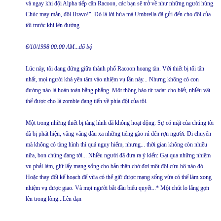
và ngay khi đội Alpha tiếp cận Racoon, các bạn sẽ trở về như những người hùng.
Chúc may mắn, đội Bravo!". Đó là lời hứa mà Umbrella đã gửi đến cho đội của
tôi trước khi lên đường
6/10/1998 00:00 AM...đổ bộ
Lúc này, tôi đang đứng giữa thành phố Racoon hoang tàn. Với thiết bị tối tân
nhất, mọi người khá yên tâm vào nhiệm vụ lần này... Nhưng không có con
đường nào là hoàn toàn bằng phẳng. Một thông báo từ radar cho biết, nhiều vật
thể được cho là zombie đang tiến về phía đội của tôi.
Một trong những thiết bị tàng hình đã không hoạt động. Sự có mặt của chúng tôi
đã bị phát hiện, văng vẳng đâu xa những tiếng gào rú đến rợn người. Di chuyển
mà không có tàng hình thì quá nguy hiểm, nhưng... thời gian không còn nhiều
nữa, bọn chúng đang tới... Nhiều người đã đưa ra ý kiến: Gạt qua những nhiệm
vụ phải làm, giữ lấy mạng sống cho bản thân chờ đợi một đội cứu hộ nào đó.
Hoặc thay đổi kế hoạch để vừa có thể giữ được mạng sống vừa có thể làm xong
nhiệm vụ được giao. Và mọi người bắt đầu biểu quyết...* Một chút lo lắng gợn
lên trong lòng...Lên đạn