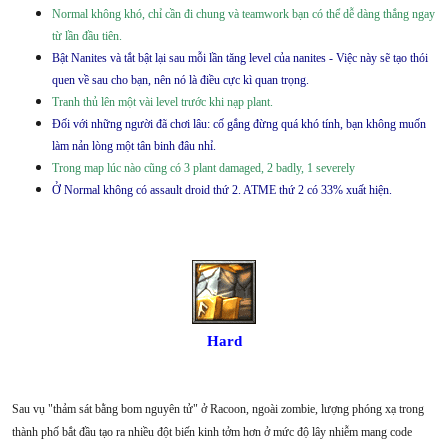
Normal không khó, chỉ cần đi chung và teamwork bạn có thể dễ dàng thắng ngay
từ lần đầu tiên.
Bật Nanites và tắt bật lại sau mỗi lần tăng level của nanites - Việc này sẽ tạo thói
quen về sau cho bạn, nên nó là điều cực kì quan trọng.
Tranh thủ lên một vài level trước khi nạp plant.
Đối với những người đã chơi lâu: cố gắng đừng quá khó tính, bạn không muốn
làm nản lòng một tân binh đâu nhỉ.
Trong map lúc nào cũng có 3 plant damaged, 2 badly, 1 severely
Ở Normal không có assault droid thứ 2. ATME thứ 2 có 33% xuất hiện.
Hard
Sau vụ "thảm sát bằng bom nguyên tử" ở Racoon, ngoài zombie, lượng phóng xạ trong
thành phố bắt đầu tạo ra nhiều đột biến kinh tởm hơn ở mức độ lây nhiễm mang code