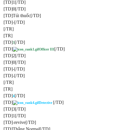
[TD]1[/TD]
[TD]0[/TD]
[TD]Túi thuốc[/TD]
[TD]-[/TD]
[/TR]
[TR]
[TD]
[/TD]
3
[TD]
[/TD]
Officer III
[TD]2[/TD]
[TD]0[/TD]
[TD]-[/TD]
[TD]-[/TD]
[/TR]
[TR]
[TD]
[/TD]
4
[TD]
[/TD]
Detective
[TD]3[/TD]
[TD]1[/TD]
[TD]-revive[/TD]
[TD]Thắng Normal[/TD]