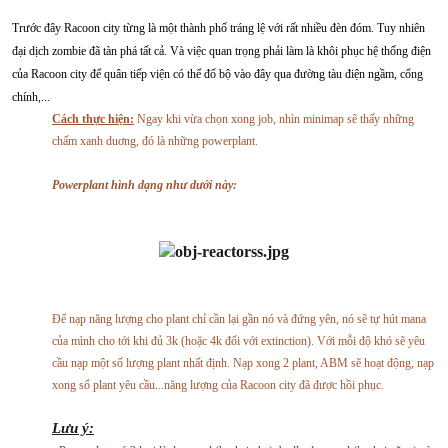
Trước đây Racoon city từng là một thành phố tráng lệ với rất nhiều đèn đóm. Tuy nhiên
đại dịch zombie đã tàn phá tất cả. Và việc quan trọng phải làm là khôi phục hệ thống điện
của Racoon city để quân tiếp viện có thể đổ bộ vào đây qua đường tàu điện ngầm, cổng
chính,...
Cách thực hiện:
Ngay khi vừa chọn xong job, nhìn minimap sẽ thấy những
chấm xanh duơng, đó là những powerplant.
Powerplant hình dạng như dưới này:
Để nạp năng lượng cho plant chỉ cần lại gần nó và đứng yên, nó sẽ tự hút mana
của mình cho tới khi đủ 3k (hoặc 4k đối với extinction). Với mỗi độ khó sẽ yêu
cầu nạp một số lượng plant nhất định. Nạp xong 2 plant, ABM sẽ hoạt động, nạp
xong số plant yêu cầu...năng lượng của Racoon city đã được hồi phục.
Lưu ý: