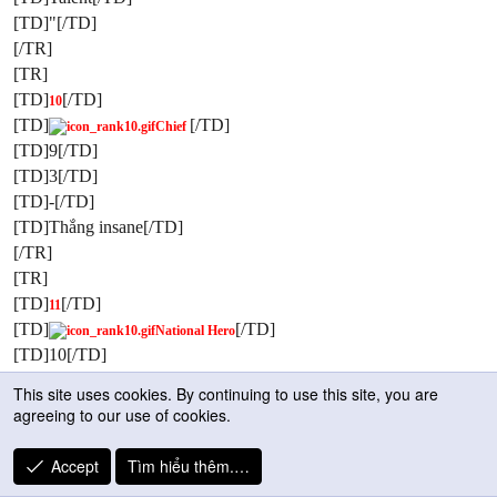
[TD]"[/TD]
[/TR]
[TR]
[TD]
[/TD]
10
[TD]
[/TD]
Chief
[TD]9[/TD]
[TD]3[/TD]
[TD]-[/TD]
[TD]Thắng insane[/TD]
[/TR]
[TR]
[TD]
[/TD]
11
[TD]
[/TD]
National Hero
[TD]10[/TD]
[TD]4[/TD]
This site uses cookies. By continuing to use this site, you are
[TD]-[/TD]
agreeing to our use of cookies.
[TD]Thắng per.ins[/TD]
[/TR]
Accept
Tìm hiểu thêm.…
[TR]