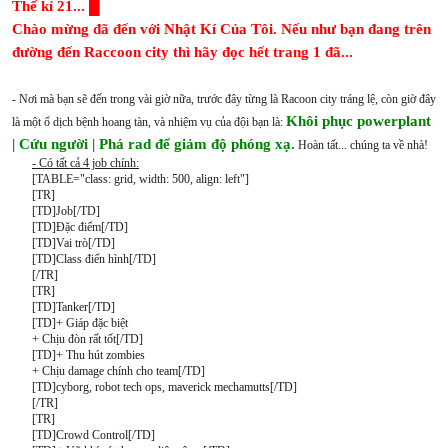
Thế kỉ 21... █
Chào mừng đã đến với Nhật Kí Của Tôi. Nếu như bạn đang trên
đường đến Raccoon city thì hãy đọc hết trang 1 đã...
- Nơi mà bạn sẽ đến trong vài giờ nữa, trước đây từng là Racoon city tráng lệ, còn giờ đây
Khôi phục powerplant
là một ổ dịch bệnh hoang tàn, và nhiệm vụ của đội bạn là:
| Cứu người | Phá rad để giảm độ phóng xạ.
Hoàn tất... chúng ta về nhà!
- Có tất cả 4 job chính:
[TABLE="class: grid, width: 500, align: left"]
[TR]
[TD]Job[/TD]
[TD]Đặc điểm[/TD]
[TD]Vai trò[/TD]
[TD]Class điển hình[/TD]
[/TR]
[TR]
[TD]Tanker[/TD]
[TD]+ Giáp đặc biệt
+ Chịu đòn rất tốt[/TD]
[TD]+ Thu hút zombies
+ Chịu damage chính cho team[/TD]
[TD]cyborg, robot tech ops, maverick mechamutts[/TD]
[/TR]
[TR]
[TD]Crowd Control[/TD]