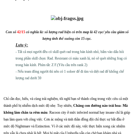
Con số
42/15
có nghĩa là: số lượng rad hiện có trên map là 42 cục/ yêu cầu giảm số
lượng tinh thể xuống còn 15 cục.
Lưu ý:
- Tất cả mọi người đều có skill quét rad trong bán kính nhỏ, bấm vào dấu hỏi
trong phần skill chọn: Rad. Resistant có màu xanh lá, nó sẽ quét những frag có
trong bán kính. Phím tắt: Z F.(Yêu cầu trên rank 2)
- Nếu team đông người thì nên có 1 soloer để đi tìm và diệt rad để khống chế
lượng rad dưới 59
Chỉ cần đọc, hiểu, và cùng trải nghiệm, tôi nghĩ bạn sẽ thành công trong việc cứu cả một
thành phố bị nhiễm dịch mức độ nhẹ. Tuy nhiên,
Chẳng con đường nào trải hoa- Mà
không làm chân ta rớm máu
. Racoon city ở mức infected normal hay insane chỉ là giúp
bạn làm quen với công việc. Cơn ác mộng và tinh thần đồng đội chỉ thực sự bắt đầu ở
mức độ Nightmare và Extinction. Vì ở các mức độ này, việc thực hiện xong các nhiệm
trên vẫn là chưa phải là hết. Mọi bí mật của Umbrella vẫn còn chờ bạn khám phá và...