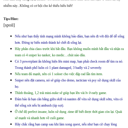
nhiễm này...Không có cơ hội cho kẻ thiếu hiểu biết!
Tips/Hint:
[spoil]
Nếu như bạn thấy tính mạng mình không bảo đảm, bạn nên đi với đội để dễ sống
hơn. Đừng tự biến mình thành kẻ chết đi sống lại.
Hãy phân chia class trước khi bắt đầu. Bạn không muốn mình bắt đầu và nhận ra
team có 4 sniper ko tanker, ko medic....chút nào đâu.
Có 3 powerplant ẩn không hiện lên mini map, bạn phải check room để tìm ra nó.
Trong thành phố luôn có 1 plant damaged, 3 badly và 2 severely.
Nếu team đủ mạnh, nên có 1 soloer cho việc đập rad lẫn tìm item.
Sniper nên đặt camera, nó sẽ giúp cho demo, tactician và psy sử dụng skill của
họ.
Thỉnh thoảng, 1,2 trái mini-nuke sẽ giúp bạn lên vài lv ở early game.
Đảm bảo là bạn cân bằng giữa skill và nanites để vừa sử dụng skill sớm, vừa có
thể sống sót nếu bị ambush (úp sọt).
Ở chế độ perfect insane, luôn sử dụng -time để biết được thời gian còn lại. Quái
sẽ mạnh và nhanh hơn về cuối game.
Hãy chắc rằng bạn camp sau khi làm xong quest, nếu như bạn cứ chạy lòng