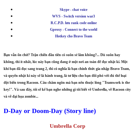
Skype - chat voice
WVS - Switch version war3
R.C.P.D. lưu rank code online
Gproxy - Connect to the world
Hotkey cho Bravo Team
Bạn vẫn ổn chứ? Trận chiến đầu tiên có suôn sẻ lắm không?... Dù suôn hay
không, thì ít nhất, lúc này bạn cũng đang ở một nơi an toàn để đọc nhật kí. Một
khi bạn đã đọc sang trang 2, thì có nghĩa là bạn chính thức gia nhập Bravo Team,
và quyển nhật kí này sẽ là hành trang, là tư liệu cho bạn đối phó với đủ thể loại
đột biến trong Racoon. Câu châm ngôn mà bạn nên thuộc lòng "Teamwork is the
key!". Và sau đây, tôi sẽ kể bạn nghe những gì tôi biết về Umbrella, về Racoon city
và về đại họa zombie...
D-Day or Doom-Day (Story line)
Umbrella Corp