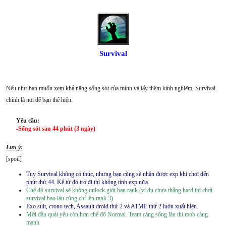
Survival
Nếu như bạn muốn xem khả năng sống sót của mình và lấy thêm kinh nghiệm, Survival
chính là nơi để bạn thể hiện.
Yêu cầu:
-Sống sót sau 44 phút (3 ngày)
Lưu ý:
[spoil]
Tuy Survival không có thúc, nhưng bạn cũng sẽ nhận được exp khi chơi đến
phút thứ 44. Kể từ đó trở đi thì không tính exp nữa.
Chế độ survival sẽ không unlock giới hạn rank (ví dụ chưa thắng hard thì chơi
survival bao lâu cũng chỉ lên rank 3)
Exo suit, crono tech, Assault droid thứ 2 và ATME thứ 2 luôn xuất hiện.
Mới đầu quái yếu còn hơn chế độ Normal. Team càng sống lâu thì mob càng
mạnh.