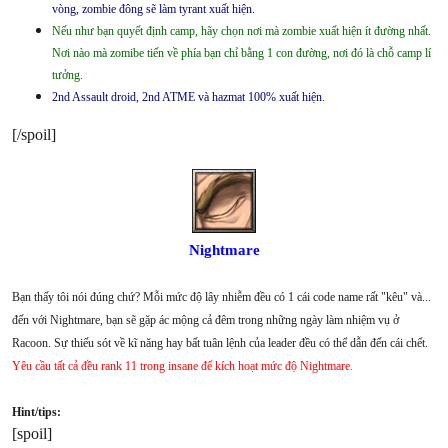
vòng, zombie đông sẽ làm tyrant xuất hiện.
Nếu như bạn quyết định camp, hãy chọn nơi mà zombie xuất hiện ít đường nhất.
Nơi nào mà zomibe tiến về phía bạn chỉ bằng 1 con đường, nơi đó là chỗ camp lí
tưởng.
2nd Assault droid, 2nd ATME và hazmat 100% xuất hiện.
[/spoil]
Nightmare
Bạn thấy tôi nói đúng chứ? Mỗi mức độ lây nhiễm đều có 1 cái code name rất "kêu" và...
đến với Nightmare, bạn sẽ gặp ác mộng cả đêm trong những ngày làm nhiệm vụ ở
Racoon. Sự thiếu sót về kĩ năng hay bất tuân lệnh của leader đều có thể dẫn đến cái chết.
Yêu cầu tất cả đều rank 11 trong insane để kích hoạt mức độ Nightmare.
Hint/tips:
[spoil]