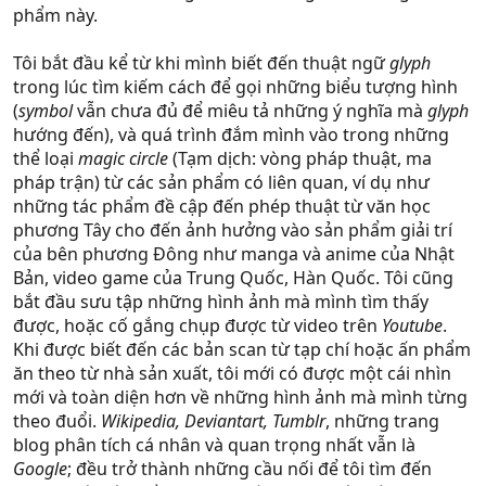
phẩm này.
Tôi bắt đầu kể từ khi mình biết đến thuật ngữ
glyph
trong lúc tìm kiếm cách để gọi những biểu tượng hình
(
symbol
vẫn chưa đủ để miêu tả những ý nghĩa mà
glyph
hướng đến), và quá trình đắm mình vào trong những
thể loại
magic circle
(Tạm dịch: vòng pháp thuật, ma
pháp trận) từ các sản phẩm có liên quan, ví dụ như
những tác phẩm đề cập đến phép thuật từ văn học
phương Tây cho đến ảnh hưởng vào sản phẩm giải trí
của bên phương Đông như manga và anime của Nhật
Bản, video game của Trung Quốc, Hàn Quốc. Tôi cũng
bắt đầu sưu tập những hình ảnh mà mình tìm thấy
được, hoặc cố gắng chụp được từ video trên
Youtube
.
Khi được biết đến các bản scan từ tạp chí hoặc ấn phẩm
ăn theo từ nhà sản xuất, tôi mới có được một cái nhìn
mới và toàn diện hơn về những hình ảnh mà mình từng
theo đuổi.
Wikipedia, Deviantart, Tumblr
, những trang
blog phân tích cá nhân và quan trọng nhất vẫn là
Google
; đều trở thành những cầu nối để tôi tìm đến