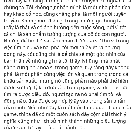
Đến đây là chặng đường cuối cho chuyến du ngoạn của
chúng ta. Tôi không tự nhận mình là một nhà phân tích
hay khảo cổ học, cũng chẳng phải là một người tuyên
truyền. Không một điều gì trong những gì chúng ta
thấy là thật và có ảnh hưởng đến cuộc sống, bởi vì tất
cả chỉ là sản phẩm tưởng tượng của bộ óc con người.
Nhưng để tìm tới và cảm nhận được cái sự thú vị trong
việc tìm hiểu và khai phá, tôi mới thử viết ra những
dòng này, cốt cũng chỉ là để chia sẻ một góc nhìn của
bản thân về những gì mà tôi thấy. Những nhà phát
hành cũng như họa sĩ trong game, tuy rằng đây không
phải là một phần công việc lớn và quan trọng trong cả
khâu sản xuất, nhưng nó cũng phần nào phải thể hiện
được sự hợp lý khi đưa vào trong game, và dĩ nhiên để
tìm ra được điều đó, người tạo ra nó phải tìm tòi và
động não, đưa được sự hợp lý ấy vào trong sản phẩm
của mình. Nếu như đây là một nội dung quan trọng của
game, thì ta đã có một cuốn sách dày cộm giải thích ý
nghĩa cũng như lịch sử hình thành những biểu tượng
của Yevon từ tay nhà phát hành rồi.