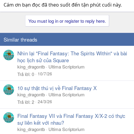
Cám ơn bạn đọc đã theo suốt đến tận phút cuối này.
You must log in or register to reply here.
Similar threads
Nhìn lại "Final Fantasy: The Spirits Within" và bài
học lịch sử của Square
king_dragontb
Ultima Scriptorium
10/7/26
Trả lời
0
10 sự thật thú vị về Final Fantasy X
king_dragontb
Ultima Scriptorium
24/3/26
Trả lời
2
Final Fantasy VII và Final Fantasy X/X-2 có thực
sự liên kết với nhau?
king_dragontb
Ultima Scriptorium