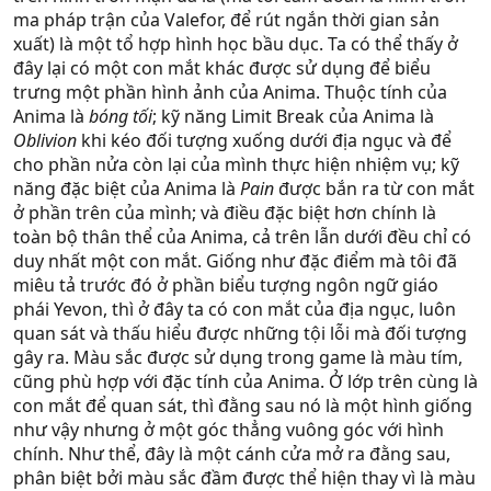
ma pháp trận của Valefor, để rút ngắn thời gian sản
xuất) là một tổ hợp hình học bầu dục. Ta có thể thấy ở
đây lại có một con mắt khác được sử dụng để biểu
trưng một phần hình ảnh của Anima. Thuộc tính của
Anima là
bóng tối
; kỹ năng Limit Break của Anima là
Oblivion
khi kéo đối tượng xuống dưới địa ngục và để
cho phần nửa còn lại của mình thực hiện nhiệm vụ; kỹ
năng đặc biệt của Anima là
Pain
được bắn ra từ con mắt
ở phần trên của mình; và điều đặc biệt hơn chính là
toàn bộ thân thể của Anima, cả trên lẫn dưới đều chỉ có
duy nhất một con mắt. Giống như đặc điểm mà tôi đã
miêu tả trước đó ở phần biểu tượng ngôn ngữ giáo
phái Yevon, thì ở đây ta có con mắt của địa ngục, luôn
quan sát và thấu hiểu được những tội lỗi mà đối tượng
gây ra. Màu sắc được sử dụng trong game là màu tím,
cũng phù hợp với đặc tính của Anima. Ở lớp trên cùng là
con mắt để quan sát, thì đằng sau nó là một hình giống
như vậy nhưng ở một góc thẳng vuông góc với hình
chính. Như thể, đây là một cánh cửa mở ra đằng sau,
phân biệt bởi màu sắc đầm được thể hiện thay vì là màu