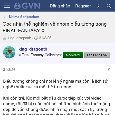
Đăng nhập
Register
Ultima Scriptorium
Góc nhìn thể nghiệm về nhóm biểu tượng trong
FINAL FANTASY X
T
N
king_dragontb
31/3/26
h
g
r
à
king_dragontb
e
y
✯Final Fantasy Collector✯
Moderator
Lão Làng GVN
a
g
d
ử
31/3/26
#1
s
i
t
a
Biểu tượng không chỉ nói lên ý nghĩa mà còn là lịch sử,
r
nghệ thuật của cả một hệ tư tưởng.
t
e
Khi còn trẻ, lúc mới bắt đầu được tiếp xúc với video
r
game, tôi đã bị cuốn hút bởi những hình ảnh thơ mộng
đẹp đẽ vốn không được nhìn nhận một cách kỹ lưỡng