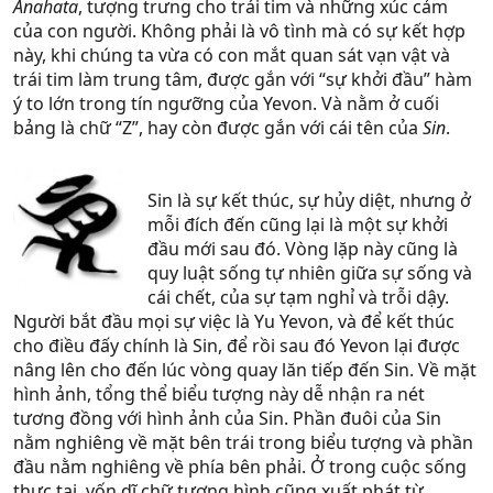
Anahata
, tượng trưng cho trái tim và những xúc cảm
của con người. Không phải là vô tình mà có sự kết hợp
này, khi chúng ta vừa có con mắt quan sát vạn vật và
trái tim làm trung tâm, được gắn với “sự khởi đầu” hàm
ý to lớn trong tín ngưỡng của Yevon. Và nằm ở cuối
bảng là chữ “Z”, hay còn được gắn với cái tên của
Sin
.
Sin là sự kết thúc, sự hủy diệt, nhưng ở
mỗi đích đến cũng lại là một sự khởi
đầu mới sau đó. Vòng lặp này cũng là
quy luật sống tự nhiên giữa sự sống và
cái chết, của sự tạm nghỉ và trỗi dậy.
Người bắt đầu mọi sự việc là Yu Yevon, và để kết thúc
cho điều đấy chính là Sin, để rồi sau đó Yevon lại được
nâng lên cho đến lúc vòng quay lăn tiếp đến Sin. Về mặt
hình ảnh, tổng thể biểu tượng này dễ nhận ra nét
tương đồng với hình ảnh của Sin. Phần đuôi của Sin
nằm nghiêng về mặt bên trái trong biểu tượng và phần
đầu nằm nghiêng về phía bên phải. Ở trong cuộc sống
thực tại, vốn dĩ chữ tượng hình cũng xuất phát từ