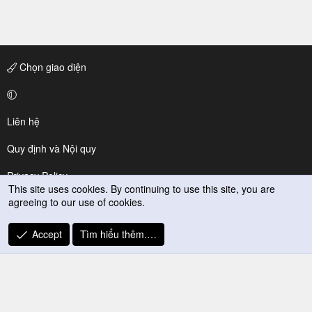
Chọn giao diện
Liên hệ
Quy định và Nội quy
Privacy Policy
This site uses cookies. By continuing to use this site, you are
agreeing to our use of cookies.
Trợ giúp
R
Accept
Tìm hiểu thêm.…
S
S