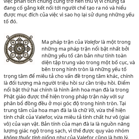
việc phân tích chúng cũng trở nên thú vị vì chúng ta
đang cố gắng kết nối tới người chế tạo ra nó và hiểu
được mục đích của việc vì sao họ lại sử dụng những yếu
tố đó.
Ma pháp trận của
Valefor
là một trong
những ma pháp trận nổi bật nhất bởi
những yếu tố căn bản như tính toàn
diện tập trung vào trong một bố cục, và
bên trong hình tròn là những yếu tố
trọng tâm để miêu tả cho vấn đề trọng tâm khác, chính
là đối tượng mà người triệu hồi sư cần triệu hồi. Điểm
nổi bật thứ hai chính là hình ảnh hoa mạn đà la trong
Phật giáo được thể hiện trong pháp trận này với sự
phân bổ đồng đều ở mọi góc độ trong hình tròn. Tại
trung tâm của hoa mạn đà la là chữ
Vô
, vừa thể hiện
tính chất của Valefor, vừa miêu tả tính chất hư vô (giai
vô) của vạn vật. Bản tính của mạn đà la là nguồn năng
lượng giác ngộ trong sạch, vì thế được quy vào nhóm
không thuộc tính
giống như của Valefor cũng là hợp lý.