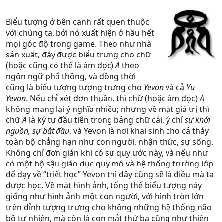
Biểu tượng ở bên cạnh rất quen thuộc
với chúng ta, bởi nó xuất hiện ở hầu hết
mọi góc độ trong game. Theo như nhà
sản xuất, đây được biểu trưng cho chữ
(hoặc cũng có thể là âm đọc)
A
theo
ngôn ngữ phổ thông, và đồng thời
cũng là biểu tượng tượng trưng cho
Yevon
và cả
Yu
Yevon
. Nếu chỉ xét đơn thuần, thì chữ (hoặc âm đọc)
A
không mang lại ý nghĩa nhiều; nhưng về mặt giá trị thì
chữ
A
là ký tự đầu tiên trong bảng chữ cái, ý chỉ
sự khởi
nguồn, sự bắt đầu
, và Yevon là nơi khai sinh cho cả thảy
toàn bộ chẳng hạn như con người, nhận thức, sự sống.
Không chỉ đơn giản khi có sự quy ước này, và nếu như
có một bộ sậu giáo dục quy mô và hệ thống trường lớp
để dạy về “triết học” Yevon thì đây cũng sẽ là điều mà ta
được học. Về mặt hình ảnh, tổng thể biểu tượng này
giống như hình ảnh một con người, với hình tròn lớn
trên đỉnh tượng trưng cho không những hệ thống não
bộ tự nhiên, mà còn là con mắt thứ ba cũng như thiên