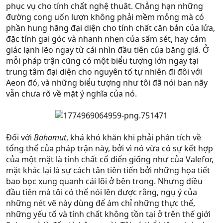
phục vụ cho tính chất nghệ thuât. Chẳng hạn những
đường cong uốn lượn không phải mềm mỏng mà có
phần hung hăng đại diện cho tính chất căn bản của lửa,
đặc tính gai góc và nhanh nhẹn của sấm sét, hay cảm
giác lạnh lẽo ngay từ cái nhìn đầu tiên của băng giá. Ở
mỗi pháp trận cũng có một biểu tượng lớn ngay tại
trung tâm đại diện cho nguyên tố tự nhiên đi đôi với
Aeon đó, và những biểu tượng như tôi đã nói ban nãy
vẫn chưa rõ về mặt ý nghĩa của nó.
Đối với
Bahamut
, khá khó khăn khi phải phân tích về
tổng thể của pháp trận này, bởi vì nó vừa có sự kết hợp
của một mặt là tính chất cổ điển giống như của Valefor,
mặt khác lại là sự cách tân tiên tiến bởi những họa tiết
bao bọc xung quanh cái lõi ở bên trong. Nhưng điều
đầu tiên mà tôi có thể nói lên được rằng, ngụ ý của
những nét vẽ này dùng để ám chỉ những thực thể,
những yếu tố và tính chất không tồn tại ở trên thế giới