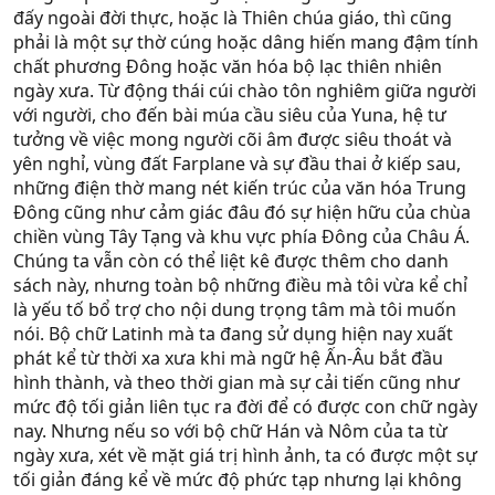
đấy ngoài đời thực, hoặc là Thiên chúa giáo, thì cũng
phải là một sự thờ cúng hoặc dâng hiến mang đậm tính
chất phương Đông hoặc văn hóa bộ lạc thiên nhiên
ngày xưa. Từ động thái cúi chào tôn nghiêm giữa người
với người, cho đến bài múa cầu siêu của Yuna, hệ tư
tưởng về việc mong người cõi âm được siêu thoát và
yên nghỉ, vùng đất Farplane và sự đầu thai ở kiếp sau,
những điện thờ mang nét kiến trúc của văn hóa Trung
Đông cũng như cảm giác đâu đó sự hiện hữu của chùa
chiền vùng Tây Tạng và khu vực phía Đông của Châu Á.
Chúng ta vẫn còn có thể liệt kê được thêm cho danh
sách này, nhưng toàn bộ những điều mà tôi vừa kể chỉ
là yếu tố bổ trợ cho nội dung trọng tâm mà tôi muốn
nói. Bộ chữ Latinh mà ta đang sử dụng hiện nay xuất
phát kể từ thời xa xưa khi mà ngữ hệ Ấn-Âu bắt đầu
hình thành, và theo thời gian mà sự cải tiến cũng như
mức độ tối giản liên tục ra đời để có được con chữ ngày
nay. Nhưng nếu so với bộ chữ Hán và Nôm của ta từ
ngày xưa, xét về mặt giá trị hình ảnh, ta có được một sự
tối giản đáng kể về mức độ phức tạp nhưng lại không