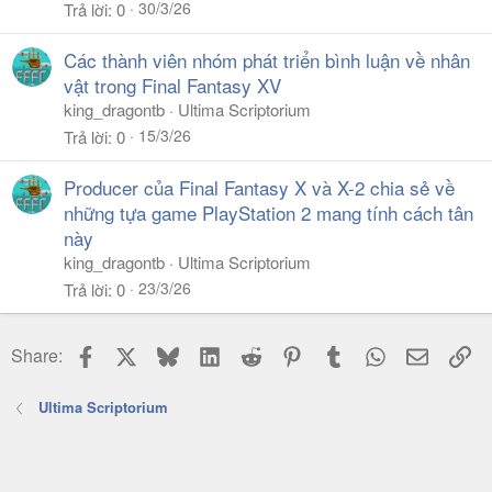
30/3/26
Trả lời
0
Các thành viên nhóm phát triển bình luận về nhân
vật trong Final Fantasy XV
king_dragontb
Ultima Scriptorium
15/3/26
Trả lời
0
Producer của Final Fantasy X và X-2 chia sẻ về
những tựa game PlayStation 2 mang tính cách tân
này
king_dragontb
Ultima Scriptorium
23/3/26
Trả lời
0
Facebook
X
Bluesky
LinkedIn
Reddit
Pinterest
Tumblr
WhatsApp
Email
Li
Share:
Ultima Scriptorium