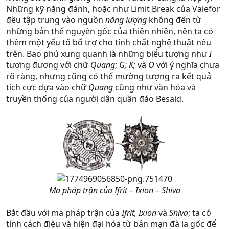
Những kỹ năng đánh, hoặc như Limit Break của Valefor
đều tập trung vào nguồn
năng lượng
không đến từ
những bản thể nguyên gốc của thiên nhiên, nên ta có
thêm một yếu tố bổ trợ cho tính chất nghệ thuật nêu
trên. Bao phủ xung quanh là những biểu tượng như
I
tương đương với chữ
Quang
;
G; K;
và
O
với ý nghĩa chưa
rõ ràng, nhưng cũng có thể mường tượng ra kết quả
tích cực dựa vào chữ
Quang
cũng như văn hóa và
truyền thống của người dân quần đảo Besaid.
Ma pháp trận của Ifrit – Ixion – Shiva
Bắt đầu với ma pháp trận của
Ifrit, Ixion
và
Shiva
; ta có
tính cách điệu và hiện đại hóa từ bản mạn đà la gốc để