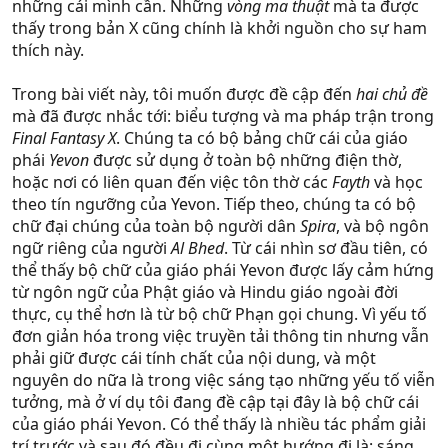
những cái mình cần. Những
vòng ma thuật
mà ta được
thấy trong bản X cũng chính là khởi nguồn cho sự ham
thích này.
Trong bài viết này, tôi muốn được đề cập đến
hai chủ đề
mà đã được nhắc tới: biểu tượng và ma pháp trận trong
Final Fantasy X
. Chúng ta có bộ bảng chữ cái của giáo
phái
Yevon
được sử dụng ở toàn bộ những điện thờ,
hoặc nơi có liên quan đến việc tôn thờ các
Fayth
và học
theo tín ngưỡng của Yevon. Tiếp theo, chúng ta có bộ
chữ đại chúng của toàn bộ người dân
Spira
, và bộ ngôn
ngữ riêng của người
Al Bhed
. Từ cái nhìn sơ đầu tiên, có
thể thấy bộ chữ của giáo phái Yevon được lấy cảm hứng
từ ngôn ngữ của Phật giáo và Hindu giáo ngoài đời
thực, cụ thể hơn là từ bộ chữ Phạn gọi chung. Vì yếu tố
đơn giản hóa trong việc truyền tải thông tin nhưng vẫn
phải giữ được cái tính chất của nội dung, và một
nguyên do nữa là trong việc sáng tạo những yếu tố viễn
tưởng, mà ở ví dụ tôi đang đề cập tại đây là bộ chữ cái
của giáo phái Yevon. Có thể thấy là nhiều tác phẩm giải
trí trước và sau đó đều đi cùng một hướng đi là: sáng