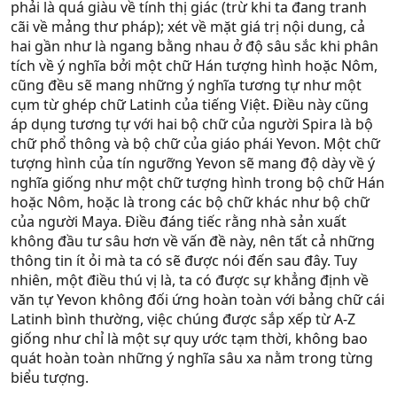
phải là quá giàu về tính thị giác (trừ khi ta đang tranh
cãi về mảng thư pháp); xét về mặt giá trị nội dung, cả
hai gần như là ngang bằng nhau ở độ sâu sắc khi phân
tích về ý nghĩa bởi một chữ Hán tượng hình hoặc Nôm,
cũng đều sẽ mang những ý nghĩa tương tự như một
cụm từ ghép chữ Latinh của tiếng Việt. Điều này cũng
áp dụng tương tự với hai bộ chữ của người Spira là bộ
chữ phổ thông và bộ chữ của giáo phái Yevon. Một chữ
tượng hình của tín ngưỡng Yevon sẽ mang độ dày về ý
nghĩa giống như một chữ tượng hình trong bộ chữ Hán
hoặc Nôm, hoặc là trong các bộ chữ khác như bộ chữ
của người Maya. Điều đáng tiếc rằng nhà sản xuất
không đầu tư sâu hơn về vấn đề này, nên tất cả những
thông tin ít ỏi mà ta có sẽ được nói đến sau đây. Tuy
nhiên, một điều thú vị là, ta có được sự khẳng định về
văn tự Yevon không đối ứng hoàn toàn với bảng chữ cái
Latinh bình thường, việc chúng được sắp xếp từ A-Z
giống như chỉ là một sự quy ước tạm thời, không bao
quát hoàn toàn những ý nghĩa sâu xa nằm trong từng
biểu tượng.