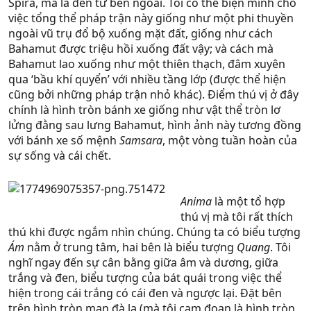
Spira, mà là đến từ bên ngoài. Tôi có thể biện minh cho
việc tổng thể pháp trận này giống như một phi thuyền
ngoài vũ trụ đổ bộ xuống mặt đất, giống như cách
Bahamut được triệu hồi xuống đất vậy; và cách mà
Bahamut lao xuống như một thiên thạch, đâm xuyên
qua ‘bầu khí quyển’ với nhiều tầng lớp (được thể hiện
cũng bởi những pháp trận nhỏ khác). Điểm thú vị ở đây
chính là hình tròn bánh xe giống như vật thể tròn lơ
lửng đằng sau lưng Bahamut, hình ảnh này tương đồng
với bánh xe số mệnh
Samsara
, một vòng tuần hoàn của
sự sống và cái chết.
Anima
là một tổ hợp
thú vị mà tôi rất thích
thú khi được ngắm nhìn chúng. Chúng ta có biểu tượng
Ám
nằm ở trung tâm, hai bên là biểu tượng
Quang
. Tôi
nghĩ ngay đến sự cân bằng giữa âm và dương, giữa
trắng và đen, biểu tượng của bát quái trong việc thể
hiện trong cái trắng có cái đen và ngược lại. Đặt bên
trên hình tròn mạn đà la (mà tôi cam đoan là hình tròn