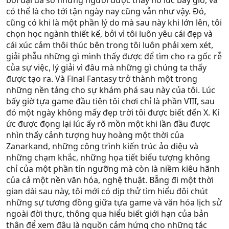
bởi đại đa số những người được thấy nó lúc bấy giờ, và
có thể là cho tới tận ngày nay cũng vẫn như vậy. Đó,
cũng có khi là một phần lý do mà sau này khi lớn lên, tôi
chọn học ngành thiết kế, bởi vì tôi luôn yêu cái đẹp và
cái xúc cảm thôi thúc bên trong tôi luôn phải xem xét,
giải phẫu những gì mình thấy được để tìm cho ra gốc rễ
của sự việc, lý giải vì đâu mà những gì chúng ta thấy
được tạo ra. Và Final Fantasy trở thành một trong
những nền tảng cho sự khám phá sau này của tôi. Lúc
bấy giờ tựa game đầu tiên tôi chơi chỉ là phần VIII, sau
đó một ngày không mấy đẹp trời tôi được biết đến X. Kí
ức được đọng lại lúc ấy rõ mồn một khi lần đầu được
nhìn thấy cảnh tượng huy hoàng một thời của
Zanarkand, những công trình kiến trúc ảo diệu và
những chạm khắc, những họa tiết biểu tượng không
chỉ của một phần tín ngưỡng mà còn là niềm kiêu hãnh
của cả một nền văn hóa, nghệ thuật. Bẵng đi một thời
gian dài sau này, tôi mới có dịp thử tìm hiểu đôi chút
những sự tương đồng giữa tựa game và văn hóa lịch sử
ngoài đời thực, thông qua hiểu biết giới hạn của bản
thân để xem đâu là nguồn cảm hứng cho những tác