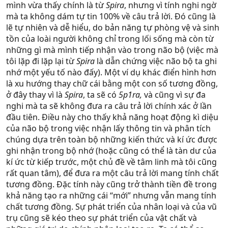
mình vừa thấy chính là từ
Spira
, nhưng vì tính nghi ngờ
mà ta không dám tự tin 100% về câu trả lời. Đó cũng là
lẽ tự nhiên và dễ hiểu, do bản năng tự phòng vệ và sinh
tồn của loài người không chỉ trong lối sống mà còn từ
những gì mà mình tiếp nhận vào trong não bộ (việc mà
tôi lặp đi lặp lại từ
Spira
là dẫn chứng việc não bộ ta ghi
nhớ một yếu tố nào đấy). Một ví dụ khác điển hình hơn
là xu hướng thay chữ cái bằng một con số tương đồng,
ở đây thay vì là
Spira
, ta sẽ có
5p1ra,
và cũng vì sự đa
nghi mà ta sẽ không đưa ra câu trả lời chính xác ở lần
đầu tiên. Điều này cho thấy khả năng hoạt động kì diệu
của não bộ trong việc nhận lấy thông tin và phân tích
chúng dựa trên toàn bộ những kiến thức và kí ức được
ghi nhận trong bộ nhớ (hoặc cũng có thể là tàn dư của
kí ức từ kiếp trước, một chủ đề về tâm linh mà tôi cũng
rất quan tâm), để đưa ra một câu trả lời mang tính chất
tương đồng. Đặc tính này cũng trở thành tiền đề trong
khả năng tạo ra những cái “mới” nhưng vẫn mang tính
chất tương đồng. Sự phát triển của nhân loại và của vũ
trụ cũng sẽ kéo theo sự phát triển của vật chất và