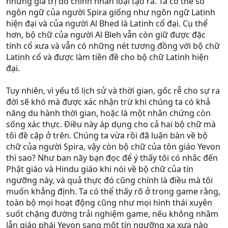
những giá trị do chính nhân loại tạo ra. Ta có thể so
ngôn ngữ của người Spira giống như ngôn ngữ Latinh
hiện đại và của người Al Bhed là Latinh cổ đại. Cụ thể
hơn, bộ chữ của người Al Bleh vẫn còn giữ được đặc
tính cổ xưa và vẫn có những nét tương đồng với bộ chữ
Latinh cổ và được làm tiền đề cho bộ chữ Latinh hiện
đại.
Tuy nhiên, vì yếu tố lịch sử và thời gian, gốc rễ cho sự ra
đời sẽ khó mà được xác nhận trừ khi chúng ta có khả
năng du hành thời gian, hoặc là một nhân chứng còn
sống xác thực. Điều này áp dụng cho cả hai bộ chữ mà
tôi đề cập ở trên. Chúng ta vừa rồi đã luận bàn về bộ
chữ của người Spira, vậy còn bộ chữ của tôn giáo Yevon
thì sao? Như ban nãy bạn đọc để ý thấy tôi có nhắc đến
Phật giáo và Hindu giáo khi nói về bộ chữ của tín
ngưỡng này, và quả thực đó cũng chính là điều mà tôi
muốn khẳng định. Ta có thể thấy rõ ở trong game rằng,
toàn bộ mọi hoạt động cũng như mọi hình thái xuyên
suốt chặng đường trải nghiệm game, nếu không nhầm
lẫn giáo phái Yevon sang một tín ngưỡng xa xưa nào