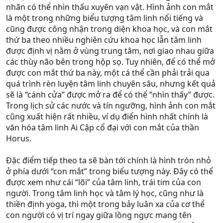
nhãn có thể nhìn thấu xuyên vạn vật. Hình ảnh con mắt
là một trong những biểu tượng tâm linh nổi tiếng và
cũng được công nhận trong diện khoa học, và con mắt
thứ ba theo nhiều nghiên cứu khoa học lẫn tâm linh
được định vị nằm ở vùng trung tâm, nơi giao nhau giữa
các thùy não bên trong hộp sọ. Tuy nhiên, để có thể mở
được con mắt thứ ba này, một cá thể cần phải trải qua
quá trình rèn luyện tâm linh chuyên sâu, nhưng kết quả
sẽ là “cánh cửa” được mở ra để có thể “nhìn thấy” được.
Trong lịch sử các nước và tín ngưỡng, hình ảnh con mắt
cũng xuất hiện rất nhiều, ví dụ điển hình nhất chính là
văn hóa tâm linh Ai Cập cổ đại với con mắt của thần
Horus.
Đặc điểm tiếp theo ta sẽ bàn tới chính là hình tròn nhỏ
ở phía dưới “con mắt” trong biểu tượng này. Đây có thể
được xem như cái “lõi” của tâm linh, trái tim của con
người. Trong tâm linh học và tâm lý học, cũng như là
thiền định yoga, thì một trong bảy luân xa của cơ thể
con người có vị trí ngay giữa lồng ngực mang tên