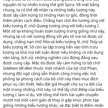
nguyên tố tự nhiên trong thế giới Spira. Về mặt bằng
chung, ta có thể dễ nhận ra những biểu tượng này
được lấy cảm hứng từ những Hán tự gốc, đồng thời
thêm phần cách điệu. Chẳng hạn chữ
Ám
tương ứng với
biểu tượng
B
, chữ
Quang
tương ứng với biểu tượng
I
.
Một số lại không hoàn toàn tượng trưng giống như vậy,
nhưng lại có nét tương đồng với yếu tố mà nó được sử
dụng, chẳng hạn chữ
Hỏa
và biểu tượng
N
, chữ
Thủy
và
biểu tượng
W
. Số còn lại tập trung hẳn vào tính trừu
tượng và khó mà kết luận được nếu không có nội dung
nền tảng, lịch sử, những nghiên cứu đứng đằng sau
được cung cấp. Mặc dù được lấy cảm hứng từ bộ chữ
Siddham
tất-đàm
thuộc một nhánh của bộ chữ Phạn,
nhưng đội ngũ cũng vẫn thành công trong việc mô
phỏng lại phong cách của bộ chữ này theo mục đích
phục vụ cần thiết. Nếu đặt giả thuyết cho sự ra đời của
một trong những chữ này, có thể lấy chữ
Băng
của biểu
tượng
L
làm ví dụ. Với tổng thể hình hài uyển chuyển
mượt mà một cách giản dị thay vì gấp khúc phức tạp
giống những biểu tượng khác, và đặc biệt là điểm nhấn