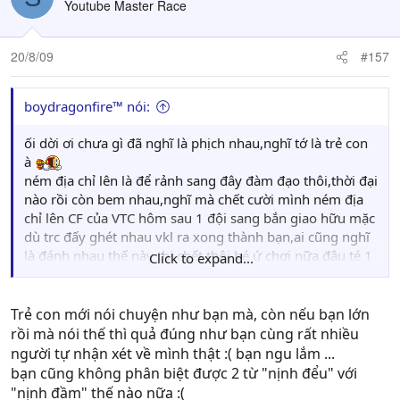
Youtube Master Race
20/8/09
#157
boydragonfire™ nói:
ối dời ơi chưa gì đã nghĩ là phịch nhau,nghĩ tớ là trẻ con
à
ném địa chỉ lên là để rảnh sang đây đàm đạo thôi,thời đại
nào rồi còn bem nhau,nghĩ mà chết cười mình ném địa
chỉ lên CF của VTC hôm sau 1 đội sang bắn giao hữu mặc
dù trc đấy ghét nhau vkl ra xong thành bạn,ai cũng nghĩ
là đánh nhau thế này thi chết thôi bé ứ chơi nữa đâu té 1
Click to expand...
mạch vậy,kẻo có người ghét bé sang chém thật mà ko
phải là đàm đạo cafe+thuốc lá thì bé chết tút hẳn vậy
p/s:còn kêu nịnh đểu chibi thì hài quá,thấy mỗi chibi còn
Trẻ con mới nói chuyện như bạn mà, còn nếu bạn lớn
nói năng tử tế đàng hoàng tí thì còn có tí kính trọng chứ
rồi mà nói thế thì quả đúng như bạn cùng rất nhiều
với mấy thằng chọt đểu xin phép nó vẫn chọt thi nói làm
người tự nhận xét về mình thật :( bạn ngu lắm ...
mie ji,tút thôi
bạn cũng không phân biệt được 2 từ "nịnh đểu" với
"nịnh đầm" thế nào nữa :(