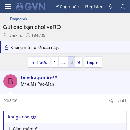
Đăng nhập
Register
Ragnarok
Gửi các bạn chơi vsRO
T
N
DarkTu
19/8/09
h
g
r
à
Không mở trả lời sau này.
e
y
a
g
Trước
1
…
8
9
Tiếp
d
ử
s
i
boydragonfire™
t
B
a
Mr & Ms Pac-Man
r
t
20/8/09
#141
e
r
Kouga nói:
1. Câm mồm đi!