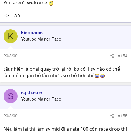
p/s:còn kêu nịnh đểu chibi thì hài quá,thấy mỗi chibi còn
You aren't welcome
nói năng tử tế đàng hoàng tí thì còn có tí kính trọng chứ
với mấy thằng chọt đểu xin phép nó vẫn chọt thi nói làm
--> Lượn
mie ji,tút thôi
kiennams
K
Youtube Master Race
20/8/09
#154
tất nhiên là phải quay trở lại rồi ko có 1 sv nào có thể
làm mình gắn bó lâu như vsro bỏ hơi phí
s.p.h.e.r.e
S
Youtube Master Race
20/8/09
#155
Nếu làm lại thì làm sv mid đi ạ rate 100 còn rate drop thì