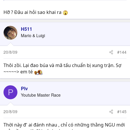
Hỡ ? Đâu ai hỏi sao khai ra
H511
Mario & Luigi
20/8/09
#144
Thôi zồi. Lại đao búa và mã tấu chuẩn bị xung trận. Sợ
~~~~~> em té
Plv
P
Youtube Master Race
20/8/09
#145
Thời này đ' ai đánh nhau , chỉ có những thằng NGU mới