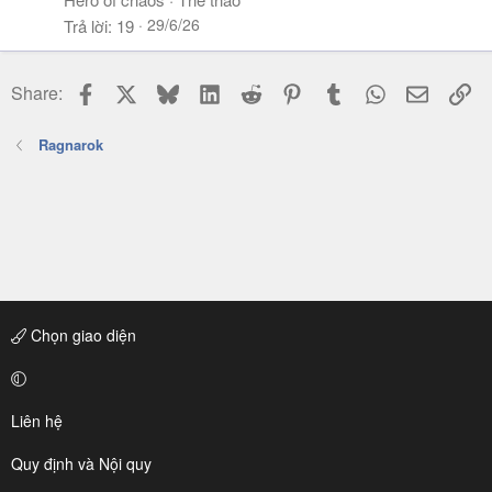
29/6/26
Trả lời
19
Facebook
X
Bluesky
LinkedIn
Reddit
Pinterest
Tumblr
WhatsApp
Email
Li
Share:
Ragnarok
Chọn giao diện
Liên hệ
Quy định và Nội quy