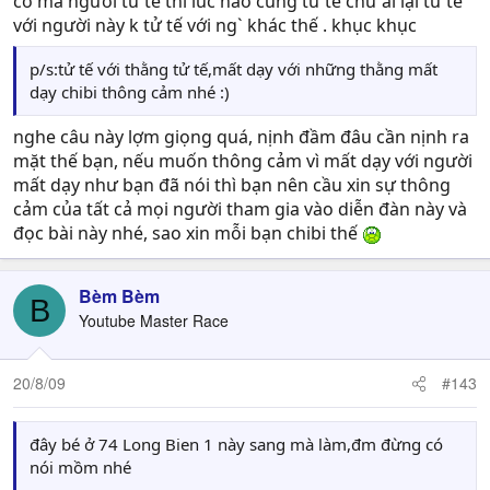
cơ mà người tử tế thì lúc nào cũng tử tế chứ ai lại tử tế
dạy chibi thông cảm nhé :)
với người này k tử tế với ng` khác thế . khục khục
p/s:tử tế với thằng tử tế,mất dạy với những thằng mất
dạy chibi thông cảm nhé :)
nghe câu này lợm giọng quá, nịnh đầm đâu cần nịnh ra
mặt thế bạn, nếu muốn thông cảm vì mất dạy với người
mất dạy như bạn đã nói thì bạn nên cầu xin sự thông
cảm của tất cả mọi người tham gia vào diễn đàn này và
đọc bài này nhé, sao xin mỗi bạn chibi thế
Bèm Bèm
B
Youtube Master Race
20/8/09
#143
đây bé ở 74 Long Bien 1 này sang mà làm,đm đừng có
nói mồm nhé