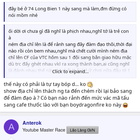
đây bé ở 74 Long Bien 1 này sang mà làm,đm đừng có
nói mồm nhé
ối dời ơi chưa gì đã nghĩ là phịch nhau,nghĩ tớ là trẻ con
à
ném địa chỉ lên là để rảnh sang đây đàm đạo thôi,thời đại
nào rồi còn bem nhau,nghĩ mà chết cười mình ném địa
chỉ lên CF của VTC hôm sau 1 đội sang bắn giao hữu mặc
dù trc đấy ghét nhau vkl ra xong thành bạn,ai cũng nghĩ
là đánh nhau thế này thi chết thôi bé ứ chơi nữa đâu té 1
Click to expand...
mạch vậy,kẻo có người ghét bé sang chém thật mà ko
phải là đàm đạo cafe+thuốc lá thì bé chết tút hẳn vậy
thế này có phải là tự tay bóp d... ko
show địa chỉ lên thách ng ta đến chém rồi lại bảo sang
để đàm đạo à ? Có bạn nào rảnh đến mức vác mã tấu
sang cafe thưốc lào với bạn boydragonfire ko này
Anterok
A
Youtube Master Race
Lão Làng GVN