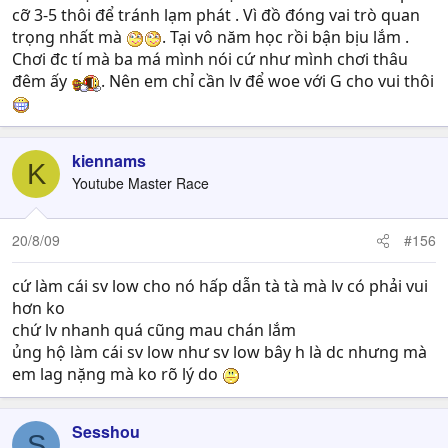
cỡ 3-5 thôi để tránh lạm phát . Vì đồ đóng vai trò quan
trọng nhất mà
. Tại vô năm học rồi bận bịu lắm .
Chơi đc tí mà ba má mình nói cứ như mình chơi thâu
đêm ấy
. Nên em chỉ cần lv để woe với G cho vui thôi
kiennams
K
Youtube Master Race
20/8/09
#156
cứ làm cái sv low cho nó hấp dẫn tà tà mà lv có phải vui
hơn ko
chứ lv nhanh quá cũng mau chán lắm
ủng hộ làm cái sv low như sv low bây h là dc nhưng mà
em lag nặng mà ko rõ lý do
Sesshou
S