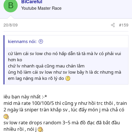
BiCareful
B
Youtube Master Race
20/8/09
#159
kiennams nói:
cứ làm cái sv low cho nó hấp dẫn tà tà mà lv có phải vui
hơn ko
chứ lv nhanh quá cũng mau chán lắm
ủng hộ làm cái sv low như sv low bây h là dc nhưng mà
em lag nặng mà ko rõ lý do
iêu bạn này nhất :-*
mid mà rate 100/100/5 thì cũng y như hồi trc thôi , train
2 ngày là sniper tràn khắp sv , lúc đấy món j mà chả có
sv low rate drops random 3~5 mà đồ đạc đã bắt đầu
nhiều rồi , nói j