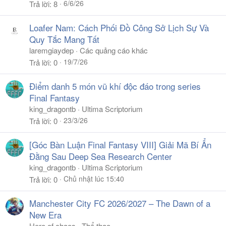
6/6/26
Trả lời
8
Loafer Nam: Cách Phối Đồ Công Sở Lịch Sự Và
Quy Tắc Mang Tất
laremgiaydep
Các quảng cáo khác
19/7/26
Trả lời
0
Điểm danh 5 món vũ khí độc đáo trong series
Final Fantasy
king_dragontb
Ultima Scriptorium
23/3/26
Trả lời
0
[Góc Bàn Luận Final Fantasy VIII] Giải Mã Bí Ẩn
Đằng Sau Deep Sea Research Center
king_dragontb
Ultima Scriptorium
Chủ nhật lúc 15:40
Trả lời
0
Manchester City FC 2026/2027 – The Dawn of a
New Era
Hero of chaos
Thể thao