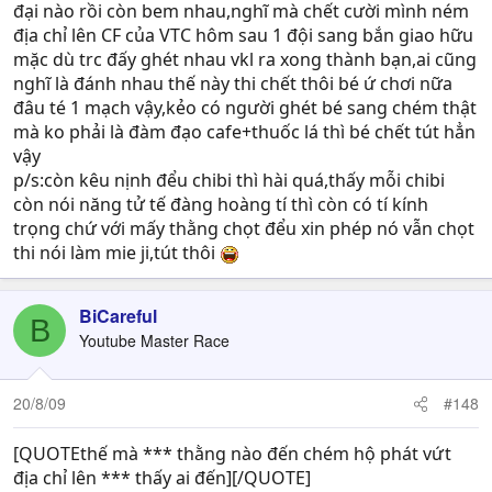
đại nào rồi còn bem nhau,nghĩ mà chết cười mình ném
địa chỉ lên CF của VTC hôm sau 1 đội sang bắn giao hữu
mặc dù trc đấy ghét nhau vkl ra xong thành bạn,ai cũng
nghĩ là đánh nhau thế này thi chết thôi bé ứ chơi nữa
đâu té 1 mạch vậy,kẻo có người ghét bé sang chém thật
mà ko phải là đàm đạo cafe+thuốc lá thì bé chết tút hẳn
vậy
p/s:còn kêu nịnh đểu chibi thì hài quá,thấy mỗi chibi
còn nói năng tử tế đàng hoàng tí thì còn có tí kính
trọng chứ với mấy thằng chọt đểu xin phép nó vẫn chọt
thi nói làm mie ji,tút thôi
BiCareful
B
Youtube Master Race
20/8/09
#148
[QUOTEthế mà *** thằng nào đến chém hộ phát vứt
địa chỉ lên *** thấy ai đến][/QUOTE]