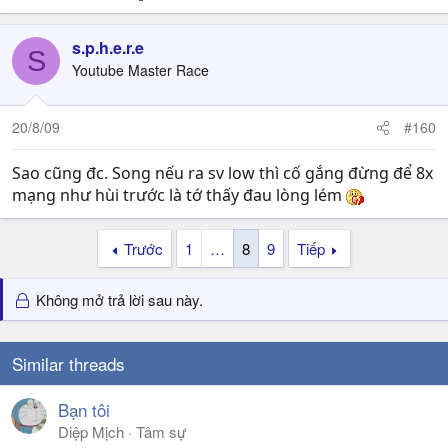
s.p.h.e.r.e
S
Youtube Master Race
20/8/09
#160
Sao cũng đc. Song nếu ra sv low thì cố gắng đừng để 8x
mạng như hùi trước là tớ thấy đau lòng lém
Trước
1
…
8
9
Tiếp
Không mở trả lời sau này.
Similar threads
Bạn tôi
Diệp Mịch
Tâm sự