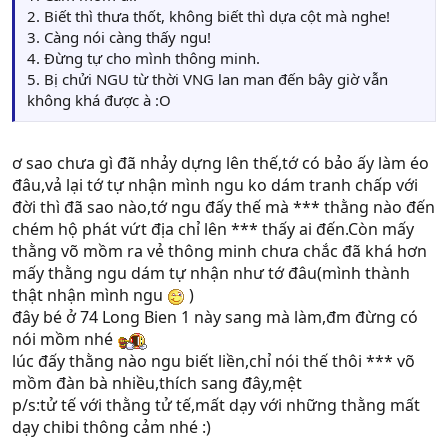
2. Biết thì thưa thốt, không biết thì dựa cột mà nghe!
3. Càng nói càng thấy ngu!
4. Đừng tự cho mình thông minh.
5. Bị chửi NGU từ thời VNG lan man đến bây giờ vẫn
không khá được à :O
ơ sao chưa gì đã nhảy dựng lên thế,tớ có bảo ấy làm éo
đâu,vả lại tớ tự nhận mình ngu ko dám tranh chấp với
đời thì đã sao nào,tớ ngu đấy thế mà *** thằng nào đến
chém hộ phát vứt địa chỉ lên *** thấy ai đến.Còn mấy
thằng võ mồm ra vẻ thông minh chưa chắc đã khá hơn
mấy thằng ngu dám tự nhận như tớ đâu(mình thành
thật nhận mình ngu
)
đây bé ở 74 Long Bien 1 này sang mà làm,đm đừng có
nói mồm nhé
lúc đấy thằng nào ngu biết liền,chỉ nói thế thôi *** võ
mồm đàn bà nhiều,thích sang đây,mệt
p/s:tử tế với thằng tử tế,mất dạy với những thằng mất
dạy chibi thông cảm nhé :)