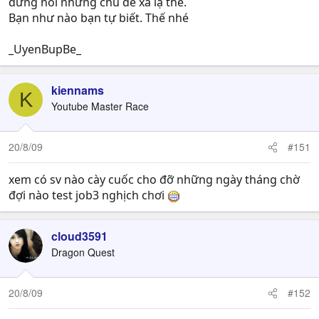
đừng nói những chủ đề xa lạ thế.
Bạn như nào bạn tự biết. Thế nhé
_UyenBupBe_
kiennams
K
Youtube Master Race
20/8/09
#151
xem có sv nào cày cuốc cho đỡ những ngày tháng chờ
đợi nào test job3 nghịch chơi
cloud3591
Dragon Quest
20/8/09
#152