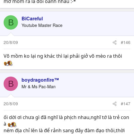
mở mồm ra là đòi oánh nhau :-*
BiCareful
B
Youtube Master Race
20/8/09
#146
Võ mồm ko lại ng khác thì lại phải giở võ mèo ra thôi
boydragonfire™
B
Mr & Ms Pac-Man
20/8/09
#147
ối dời ơi chưa gì đã nghĩ là phịch nhau,nghĩ tớ là trẻ con
à
ném địa chỉ lên là để rảnh sang đây đàm đạo thôi,thời