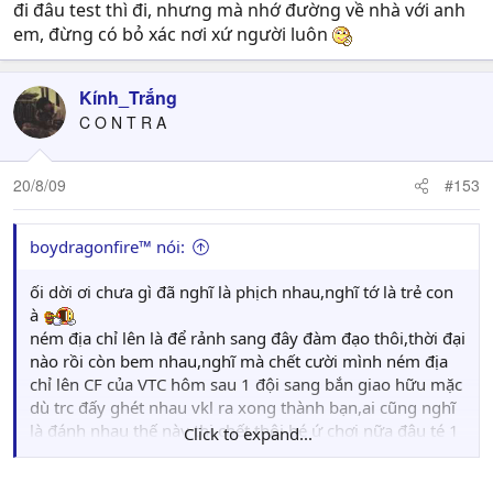
đi đâu test thì đi, nhưng mà nhớ đường về nhà với anh
em, đừng có bỏ xác nơi xứ người luôn
Kính_Trắng
C O N T R A
20/8/09
#153
boydragonfire™ nói:
ối dời ơi chưa gì đã nghĩ là phịch nhau,nghĩ tớ là trẻ con
à
ném địa chỉ lên là để rảnh sang đây đàm đạo thôi,thời đại
nào rồi còn bem nhau,nghĩ mà chết cười mình ném địa
chỉ lên CF của VTC hôm sau 1 đội sang bắn giao hữu mặc
dù trc đấy ghét nhau vkl ra xong thành bạn,ai cũng nghĩ
là đánh nhau thế này thi chết thôi bé ứ chơi nữa đâu té 1
Click to expand...
mạch vậy,kẻo có người ghét bé sang chém thật mà ko
phải là đàm đạo cafe+thuốc lá thì bé chết tút hẳn vậy