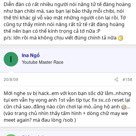
Diễn đàn có rất nhiều người nói năng tử tế đàng hoàng
như bạn chibi mà, sao bạn lại bảo thấy mỗi chibi, nói
thế thì khác gì vỗ vào mặt những người còn lại rồi. Tớ
cũng tự thấy mình nói năng rất tử tế rất đàng hoàng
thế nên bạn có thể kính trọng cả tớ nữa :P
p/s: lớn rồi mà không chịu viết đúng chính tả nữa
Ina Ngố
I
Youtube Master Race
20/8/09
#158
Mới nghe sv bị hack..em với kon bạn sốc dữ lắm..nhưng
tụi em vẫn hy vọng anh 1st vẫn típ tục fix sv..có reset lại
cũn chả sao..đằng nào cũn chơi lại mò..ủng hộ anh
...
(vào trang chủ nhìn thấy tấm hình + dòng chữ may we
meet again? mà đau lòng /sob )