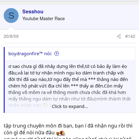
Sesshou
S
Youtube Master Race
20/8/09
#142
boydragonfire™ nói:
ơ sao chưa gì đã nhảy dựng lên thế,tớ có bảo ấy làm éo
đâu,vả lại tớ tự nhận mình ngu ko dám tranh chấp với
đời thì đã sao nào,tớ ngu đấy thế mà *** thằng nào đến
chém hộ phát vứt địa chỉ lên *** thấy ai đến.Còn mấy
thằng võ mồm ra vẻ thông minh chưa chắc đã khá hơn
mấy thằng ngu dám tự nhận như tớ đâu(mình thành thật
nhận mình ngu
)
Click to expand...
đây bé ở 74 Long Bien 1 này sang mà làm,đm đừng có
nói mồm nhé
lúc đấy thằng nào ngu biết liền,chỉ nói thế thôi *** võ
tập trung chuyên môn đi bạn, bạn í đã nhận ngu rồi thì
mồm đàn bà nhiều,thích sang đây,mệt
còn gì để nói nữa đâu
p/s:tử tế với thằng tử tế,mất dạy với những thằng mất