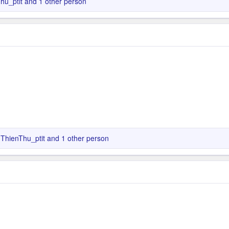
hu_ptit
and 1 other person
ThienThu_ptit
and 1 other person