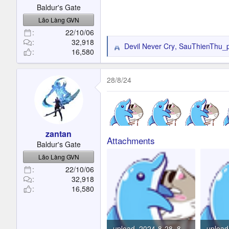
:
Baldur's Gate
Lão Làng GVN
22/10/06
32,918
Devil Never Cry
,
SauThienThu_pt
R
16,580
e
a
c
28/8/24
t
i
o
n
s
zantan
:
Attachments
Baldur's Gate
Lão Làng GVN
22/10/06
32,918
16,580
upload_2024-8-28_8-14-41.png