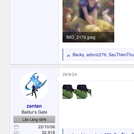
IMG_2176.jpeg
199.1 KB · Đọc: 46
Backy
,
adoniz279
,
SauThienThu_
R
e
a
c
28/8/24
t
i
o
n
s
zantan
:
Baldur's Gate
Lão Làng GVN
22/10/06
32,918