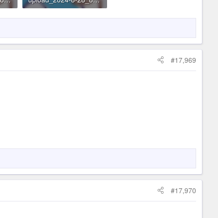
12.2 KB · Đọc: 36
#17,969
#17,970