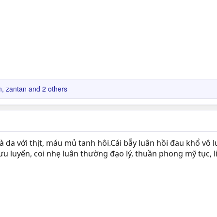
n
,
zantan
and 2 others
à da với thịt, máu mủ tanh hôi.Cái bẫy luân hồi đau khổ vô l
ưu luyến, coi nhẹ luân thường đạo lý, thuần phong mỹ tục, l