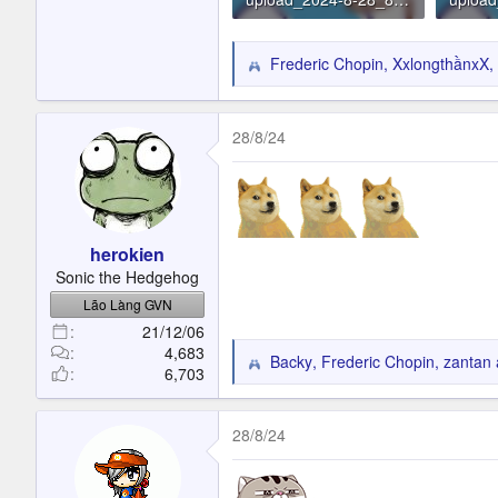
12.2 KB · Đọc: 36
12.2 K
Frederic Chopin
,
XxlongthầnxX
,
R
e
a
c
28/8/24
t
i
o
n
s
herokien
:
Sonic the Hedgehog
Lão Làng GVN
21/12/06
4,683
Backy
,
Frederic Chopin
,
zantan
R
6,703
e
a
c
28/8/24
t
i
o