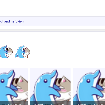
it
and
herokien
upload_2024-8-28_8-14-43.png
upload_2024-8-28_8-14-45.png