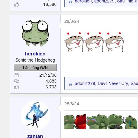
herokien
,
adoniz279
,
SauThienT
R
16,580
e
a
c
28/8/24
t
i
o
n
s
herokien
:
Sonic the Hedgehog
Lão Làng GVN
21/12/06
4,683
adoniz279
,
Devil Never Cry
,
Sau
R
6,703
e
a
c
28/8/24
t
i
o
n
s
zantan