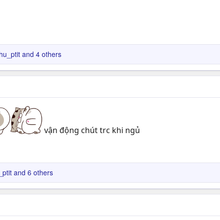
u_ptit
and 4 others
vận động chút trc khi ngủ
ptit
and 6 others