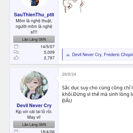
n
s
SauThienThu_ptit
:
Mõm là nghệ thuật,
người mõm là nghệ
sĩ!!!
Lão Làng GVN
14/5/07
5,009
Devil Never Cry
,
Frederic Chopi
R
2,797
e
a
c
28/8/24
t
i
Sắc dục suy cho cùng cũng chỉ l
o
khỏi.Đừng vì thế mà sinh lòng l
n
ĐÂU
s
Devil Never Cry
:
Kịp xin cái tai tồ rồi.
May vl!
Lão Làng GVN
18/4/06