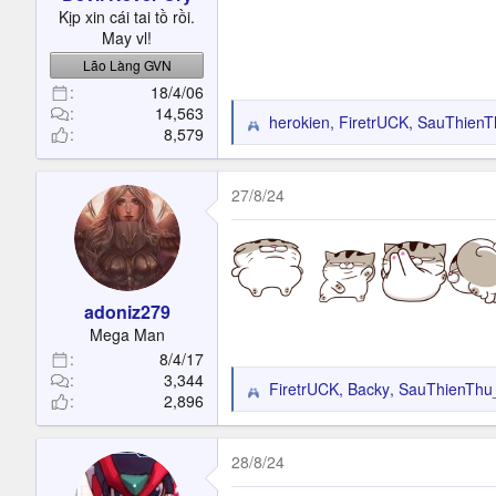
t
Kịp xin cái tai tồ rồi.
e
May vl!
r
Lão Làng GVN
18/4/06
14,563
herokien
,
FiretrUCK
,
SauThienTh
R
8,579
e
a
c
27/8/24
t
i
o
n
s
adoniz279
:
Mega Man
8/4/17
3,344
FiretrUCK
,
Backy
,
SauThienThu_
R
2,896
e
a
c
28/8/24
t