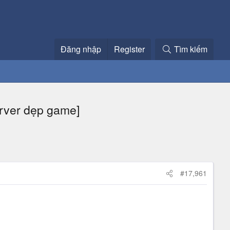
Đăng nhập
Register
Tìm kiếm
erver dẹp game]
#17,961