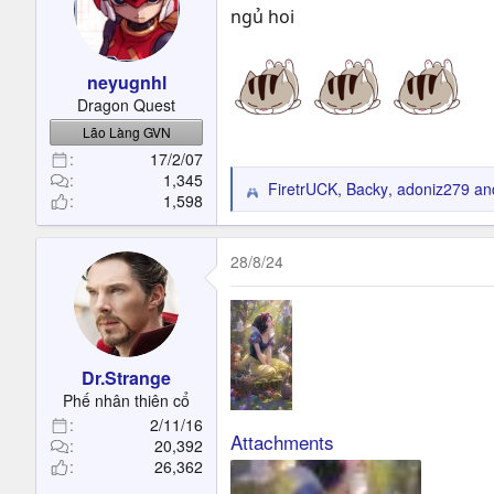
i
ngủ hoi
o
n
s
neyugnhl
:
Dragon Quest
Lão Làng GVN
17/2/07
1,345
FiretrUCK
,
Backy
,
adoniz279
and
R
1,598
e
a
c
28/8/24
t
i
o
n
s
Dr.Strange
:
Phế nhân thiên cổ
2/11/16
Attachments
20,392
26,362