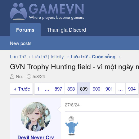
Forums
Tham gia Discord
New posts
Lưu Trữ
Lưu trữ | Infinity
Lưu trữ - Cuộc sống
GVN Trophy Hunting field - vì một ngày 
T
N
Nô.
5/8/24
h
g
Trước
1
…
897
898
899
900
901
…
904
r
à
e
y
a
g
27/8/24
d
ử
s
i
t
a
r
Devil Never Cry