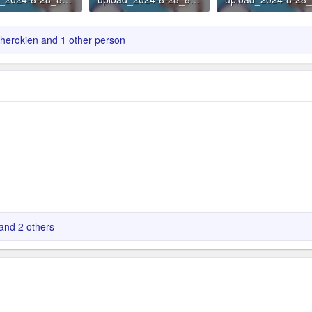
B · Đọc: 36
12.2 KB · Đọc: 36
12.2 KB · Đọc: 35
herokien
and 1 other person
and 2 others