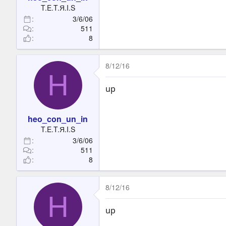
t
T.E.T.Я.I.S
e
3/6/06
r
511
8
8/12/16
H
up
heo_con_un_in
T.E.T.Я.I.S
3/6/06
511
8
8/12/16
H
up