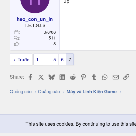
up
heo_con_un_in
T.E.T.Я.I.S
3/6/06
511
8
Trước
1
…
5
6
7
Facebook
X
Bluesky
LinkedIn
Reddit
Pinterest
Tumblr
WhatsApp
Email
Lin
Share:
Quảng cáo
Quảng cáo
Máy và Linh Kiện Game
This site uses cookies. By continuing to use this sit
Chọn giao diện
Change width