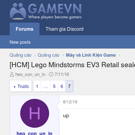
Forums
Tham gia Discord
New posts
Quảng cáo
Quảng cáo
Máy và Linh Kiện Game
[HCM] Lego Mindstorms EV3 Retail seal
T
N
heo_con_un_in
7/11/16
h
g
Trước
1
…
5
6
7
r
à
e
y
a
g
8/12/16
d
ử
H
s
i
up
t
a
r
heo_con_un_in