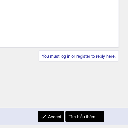
You must log in or register to reply here.
Accept
Tìm hiểu thêm.…
R
Liên hệ
Quy định và Nội quy
Privacy Policy
Trợ giúp
S