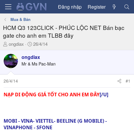
Đăng nhập
Register
Mua & Bán
HCM Q3 123CLICK - PHÚC LỘC NET Bán bạc
gate cho anh em TLBB đây
T
N
ongdiax
26/4/14
h
g
r
à
ongdiax
e
y
Mr & Ms Pac-Man
a
g
d
ử
26/4/14
#1
s
i
t
a
NẠP DI ĐỘNG GIÁ TỐT CHO ANH EM ĐÂY
[/U]
r
t
e
r
MOBI - VINA- VIETTEL- BEELINE (G MOBILE) -
VINAPHONE - SFONE