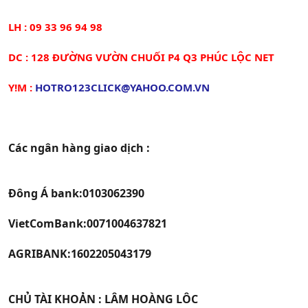
LH : 09 33 96 94 98
DC : 128 ĐƯỜNG VƯỜN CHUỐI P4 Q3 PHÚC LỘC NET
Y!M :
HOTRO123CLICK@YAHOO.COM.VN
Các ngân hàng giao dịch :
Đông Á bank:0103062390
VietComBank:0071004637821
AGRIBANK:1602205043179
CHỦ TÀI KHOẢN : LÂM HOÀNG LÔC