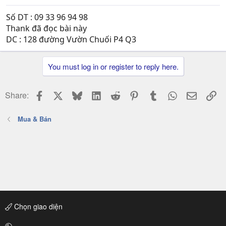
Số DT : 09 33 96 94 98
Thank đã đọc bài này
DC : 128 đường Vườn Chuối P4 Q3
You must log in or register to reply here.
Facebook
X
Bluesky
LinkedIn
Reddit
Pinterest
Tumblr
WhatsApp
Email
Li
Share:
Mua & Bán
Chọn giao diện