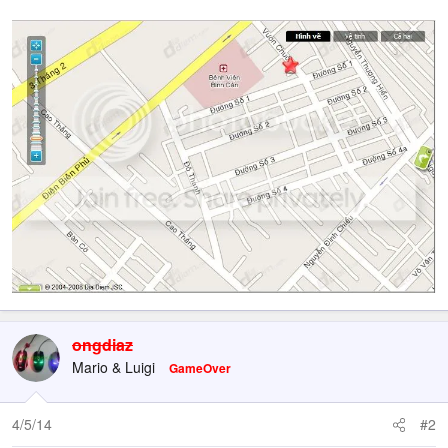
ongdiaz
Mario & Luigi
GameOver
4/5/14
#2