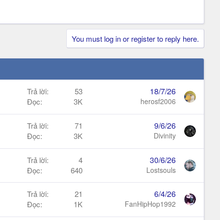
You must log in or register to reply here.
18/7/26
Trả lời
53
Đọc
3K
herosf2006
9/6/26
Trả lời
71
Đọc
3K
Divinity
30/6/26
Trả lời
4
Đọc
640
Lostsouls
6/4/26
Trả lời
21
Đọc
1K
FanHipHop1992