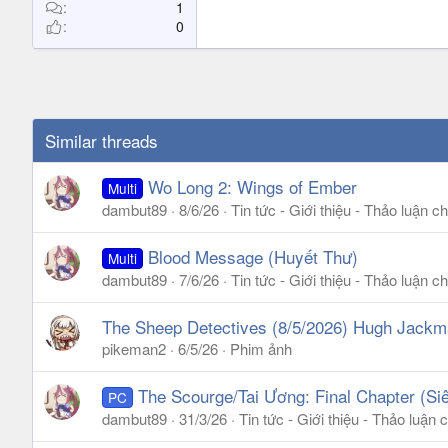
t
1
0
e
r
Similar threads
Wo Long 2: Wings of Ember
Multi
dambut89
8/6/26
Tin tức - Giới thiệu - Thảo luận 
Blood Message (Huyết Thư)
Multi
dambut89
7/6/26
Tin tức - Giới thiệu - Thảo luận 
The Sheep Detectives (8/5/2026) Hugh Jackma
pikeman2
6/5/26
Phim ảnh
The Scourge/Tai Ương: Final Chapter (Siê
PC
dambut89
31/3/26
Tin tức - Giới thiệu - Thảo luậ