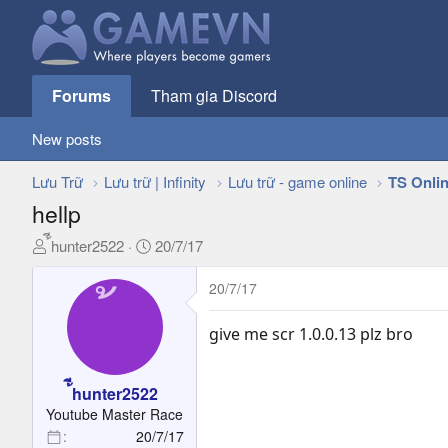
Forums
Tham gia Discord
New posts
Lưu Trữ
Lưu trữ | Infinity
Lưu trữ - game online
TS Onli
hellp
T
N
้ีhunter2522
20/7/17
h
g
r
à
20/7/17
e
y
a
g
give me scr 1.0.0.13 plz bro
d
ử
s
i
t
้ีhunter2522
a
Youtube Master Race
r
20/7/17