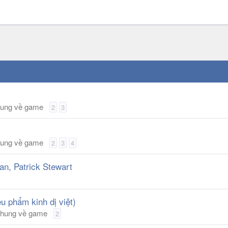
chung về game
2
3
chung về game
2
3
4
n, Patrick Stewart
u phẩm kinh dị việt)
n chung về game
2