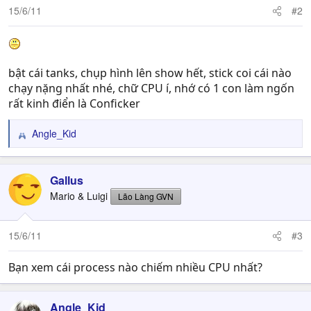
15/6/11
#2
bật cái tanks, chụp hình lên show hết, stick coi cái nào
chạy nặng nhất nhé, chữ CPU í, nhớ có 1 con làm ngốn
rất kinh điển là Conficker
Angle_Kid
R
e
a
c
Gallus
t
Mario & Luigi
Lão Làng GVN
i
o
n
15/6/11
#3
s
:
Bạn xem cái process nào chiếm nhiều CPU nhất?
Angle_Kid