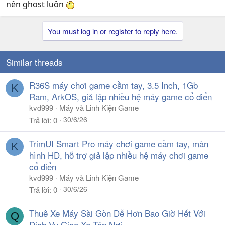
nên ghost luôn
You must log in or register to reply here.
Similar threads
R36S máy chơi game cầm tay, 3.5 Inch, 1Gb
K
Ram, ArkOS, giả lập nhiều hệ máy game cổ điển
kvd999
Máy và Linh Kiện Game
30/6/26
Trả lời
0
TrimUI Smart Pro máy chơi game cầm tay, màn
K
hình HD, hỗ trợ giả lập nhiều hệ máy chơi game
cổ điển
kvd999
Máy và Linh Kiện Game
30/6/26
Trả lời
0
Thuê Xe Máy Sài Gòn Dễ Hơn Bao Giờ Hết Với
Q
Dịch Vụ Giao Xe Tận Nơi