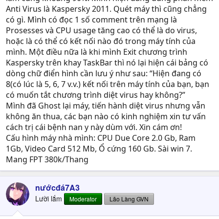
Anti Virus là Kaspersky 2011. Quét máy thì cũng chẳng
có gì. Mình có đọc 1 số comment trên mạng là
Prosesses và CPU usage tăng cao có thể là do virus,
hoặc là có thể có kết nối nào đó trong máy tính của
mình. Một điều nữa là khi mình Exit chương trình
Kaspersky trên khay TaskBar thì nó lại hiện cái bảng có
dòng chữ điển hình cần lưu ý như sau: “Hiện đang có
8(có lúc là 5, 6, 7 v.v.) kết nối trên máy tính của bạn, bạn
có muốn tắt chương trình diệt virus hay không?”
Mình đã Ghost lại máy, tiến hành diệt virus nhưng vẫn
không ăn thua, các bạn nào có kinh nghiệm xin tư vấn
cách trị cái bệnh nan y này dùm với. Xin cám ơn!
Cấu hình máy nhà mình: CPU Due Core 2.0 Gb, Ram
1Gb, Video Card 512 Mb, Ổ cứng 160 Gb. Sài win 7.
Mang FPT 380k/Thang
nướcđá7A3
Lười lắm
Moderator
Lão Làng GVN