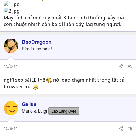
Máy tính chỉ mở duy nhất 3 Tab bình thường, vậy mà
con chuột nhích còn ko đi luôn đấy, lag tung người.
BaoDragoon
Fire in the hole!
15/6/11
#5
nghĩ seo sài IE thế
nó load chậm nhất trong tất cả
browser mà
Gallus
Mario & Luigi
Lão Làng GVN
15/6/11
#6