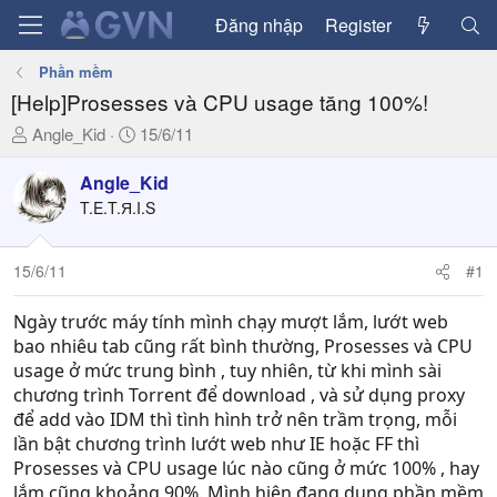
Đăng nhập
Register
Phần mềm
[Help]Prosesses và CPU usage tăng 100%!
T
N
Angle_Kid
15/6/11
h
g
r
à
Angle_Kid
e
y
T.E.T.Я.I.S
a
g
d
ử
15/6/11
#1
s
i
t
a
Ngày trước máy tính mình chạy mượt lắm, lướt web
r
bao nhiêu tab cũng rất bình thường, Prosesses và CPU
t
usage ở mức trung bình , tuy nhiên, từ khi mình sài
e
chương trình Torrent để download , và sử dụng proxy
r
để add vào IDM thì tình hình trở nên trầm trọng, mỗi
lần bật chương trình lướt web như IE hoặc FF thì
Prosesses và CPU usage lúc nào cũng ở mức 100% , hay
lắm cũng khoảng 90%. Mình hiện đang dung phần mềm