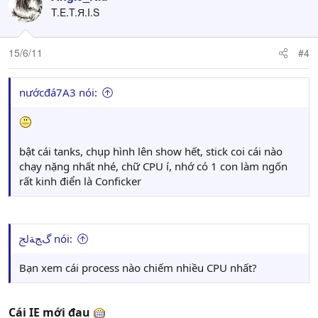
T.E.T.Я.I.S
15/6/11
#4
nướcđá7A3 nói:
bật cái tanks, chụp hình lên show hết, stick coi cái nào
chạy nặng nhất nhé, chữ CPU í, nhớ có 1 con làm ngốn
rất kinh điển là Conficker
گﺞﺔﰿ nói:
Bạn xem cái process nào chiếm nhiều CPU nhất?
Cái IE mới đau