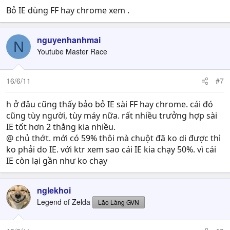
Bỏ IE dùng FF hay chrome xem .
nguyenhanhmai
N
Youtube Master Race
16/6/11
#7
h ở đâu cũng thấy bảo bỏ IE sài FF hay chrome. cái đó
cũng tùy người, tùy máy nữa. rất nhiều trưởng hợp sài
IE tốt hơn 2 thằng kia nhiều.
@ chủ thớt. mới có 59% thôi mà chuột đã ko di được thì
ko phải do IE. với ktr xem sao cái IE kia chạy 50%. vì cái
IE còn lại gần như ko chạy
nglekhoi
Legend of Zelda
Lão Làng GVN