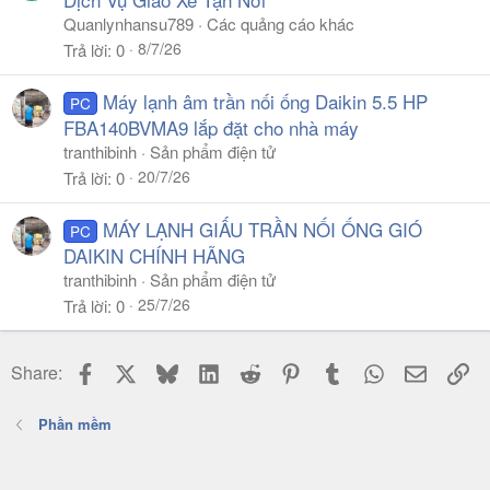
Quanlynhansu789
Các quảng cáo khác
8/7/26
Trả lời
0
Máy lạnh âm trần nối ống Daikin 5.5 HP
PC
FBA140BVMA9 lắp đặt cho nhà máy
tranthibinh
Sản phẩm điện tử
20/7/26
Trả lời
0
MÁY LẠNH GIẤU TRẦN NỐI ỐNG GIÓ
PC
DAIKIN CHÍNH HÃNG
tranthibinh
Sản phẩm điện tử
25/7/26
Trả lời
0
Facebook
X
Bluesky
LinkedIn
Reddit
Pinterest
Tumblr
WhatsApp
Email
Li
Share:
Phần mềm