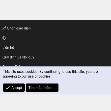
Chọn giao diện
Liên hệ
Quy định và Nội quy
Privacy Policy
This site uses cookies. By continuing to use this site, you are
agreeing to our use of cookies.
Trợ giúp
R
Accept
Tìm hiểu thêm.…
S
S