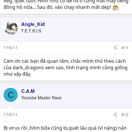
Reg, quét tuốt! Hình như có để fix ổ cứng mất mấy tiếng
đồng hồ nữa... Sau đó, vào chạy nhanh mất dép!
Angle_Kid
T.E.T.Я.I.S
17/6/11
#11
Cám ơn các bạn đã quan tâm, chắc mình thử theo cách
của dark_dragons xem sao, tình trạng mình cũng giống
như vậy đấy.
C.A.M
C
Youtube Master Race
17/6/11
#12
Bị virus rồi ,hôm bữa cũng bị,quét lâu quá (vì nặng) nản