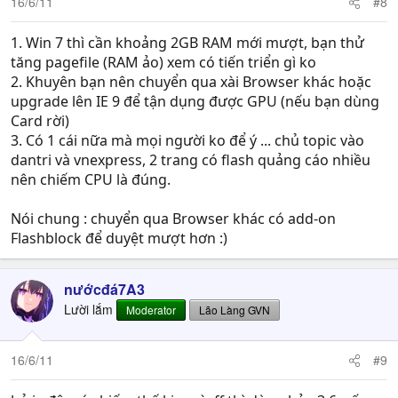
16/6/11
#8
1. Win 7 thì cần khoảng 2GB RAM mới mượt, bạn thử
tăng pagefile (RAM ảo) xem có tiến triển gì ko
2. Khuyên bạn nên chuyển qua xài Browser khác hoặc
upgrade lên IE 9 để tận dụng được GPU (nếu bạn dùng
Card rời)
3. Có 1 cái nữa mà mọi người ko để ý ... chủ topic vào
dantri và vnexpress, 2 trang có flash quảng cáo nhiều
nên chiếm CPU là đúng.
Nói chung : chuyển qua Browser khác có add-on
Flashblock để duyệt mượt hơn :)
nướcđá7A3
Lười lắm
Moderator
Lão Làng GVN
16/6/11
#9