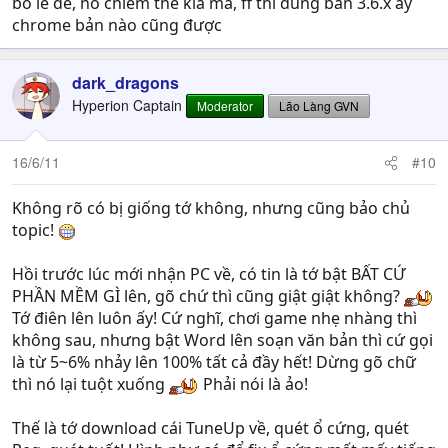
bỏ ie đê, nó chiếm thế kia mà, ff thì dùng bản 3.6.x ấy
chrome bản nào cũng được
dark_dragons
Hyperion Captain
Moderator
Lão Làng GVN
16/6/11
#10
Không rõ có bị giống tớ không, nhưng cũng bảo chủ
topic!
Hồi trước lúc mới nhận PC về, có tin là tớ bật BẤT CỨ
PHẦN MỀM GÌ lên, gõ chứ thì cũng giật giật không?
Tớ điên lên luôn ấy! Cứ nghĩ, chơi game nhẹ nhàng thì
không sau, nhưng bật Word lên soạn văn bản thì cứ gọi
là từ 5~6% nhảy lên 100% tất cả đầy hết! Dừng gõ chữ
thì nó lại tuột xuống
Phải nói là ảo!
Thế là tớ download cái TuneUp về, quét ổ cứng, quét