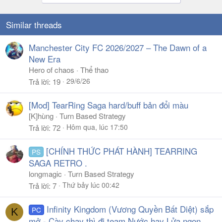
t
i
o
Similar threads
n
s
Manchester City FC 2026/2027 – The Dawn of a
:
New Era
Hero of chaos
Thể thao
29/6/26
Trả lời
19
[Mod] TearRing Saga hard/buff bản đổi màu
[K]hùng
Turn Based Strategy
Hôm qua, lúc 17:50
Trả lời
72
[CHÍNH THỨC PHÁT HÀNH] TEARRING
PS
SAGA RETRO .
longmagic
Turn Based Strategy
Thứ bảy lúc 00:42
Trả lời
7
Infinity Kingdom (Vương Quyền Bất Diệt) sắp
PC
K
mở - Cày chay thì đi team Nước hay Lửa ngon