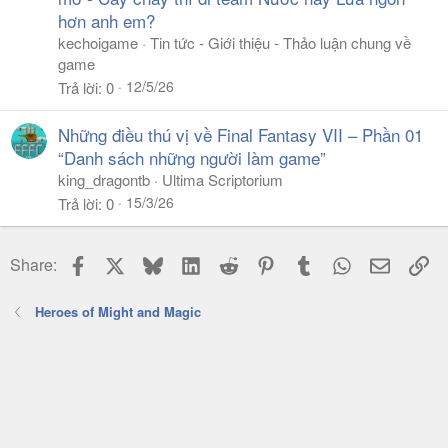
hơn anh em?
kechoigame
Tin tức - Giới thiệu - Thảo luận chung về
game
12/5/26
Trả lời
0
Những điều thú vị về Final Fantasy VII – Phần 01
“Danh sách những người làm game”
king_dragontb
Ultima Scriptorium
15/3/26
Trả lời
0
Facebook
X
Bluesky
LinkedIn
Reddit
Pinterest
Tumblr
WhatsApp
Email
Li
Share:
Heroes of Might and Magic