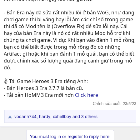
- Bản Era này đã sửa rất nhiều lỗi ở bản WoG, như đang
chơi game thì bị văng hay lỗi âm các chỉ số trong game
thì đã có Mod tên là (Overflow Fix) để sữa lỗi này. Cái
hay của bản Era này là nó có rất nhiều Mod hỗ trợ khi
chúng ta chơi game. Vi dụ: Khi bạn vào đánh 1 mỏ rồng,
bạn có thể biết được trong mỏ rồng đó có những
Artifact gì hoặc khi bạn đánh 1 mỏ quái, bạn có thể biết
được chính xác số lượng quái đang canh giữ trong mỏ
đó.
✌ Tải Game Heroes 3 Era tiếng Anh:
- Bản Heroes 3 Era 2.7.7 là bản cũ.
- Tải bản HoMM3 Era mới hơn
Click here
Chỉnh sửa cuối:
23/5/23
vodanh744
,
hardy
,
xxhellboy
and 3 others
R
e
a
You must log in or register to reply here.
c