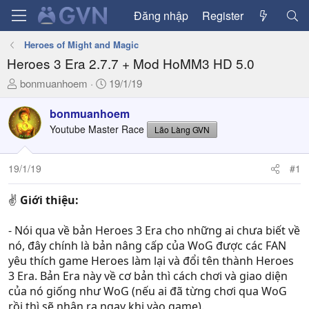
Đăng nhập
Register
Heroes of Might and Magic
Heroes 3 Era 2.7.7 + Mod HoMM3 HD 5.0
T
N
bonmuanhoem
19/1/19
h
g
r
à
bonmuanhoem
e
y
Youtube Master Race
Lão Làng GVN
a
g
d
ử
19/1/19
#1
s
i
t
a
✌
Giới thiệu:
r
t
- Nói qua về bản Heroes 3 Era cho những ai chưa biết về
e
nó, đây chính là bản nâng cấp của WoG được các FAN
r
yêu thích game Heroes làm lại và đổi tên thành Heroes
3 Era. Bản Era này về cơ bản thì cách chơi và giao diện
của nó giống như WoG (nếu ai đã từng chơi qua WoG
rồi thì sẽ nhận ra ngay khi vào game).