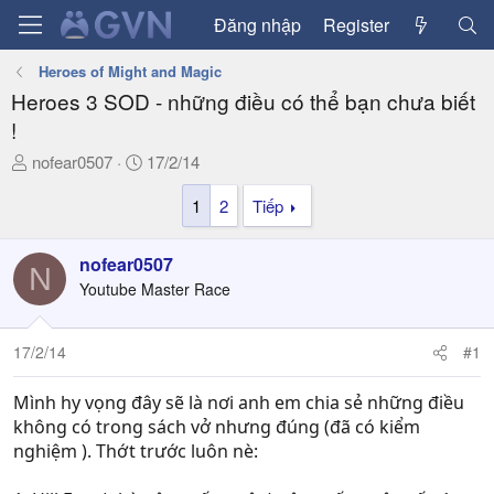
Đăng nhập
Register
Heroes of Might and Magic
Heroes 3 SOD - những điều có thể bạn chưa biết
!
T
N
nofear0507
17/2/14
h
g
1
2
Tiếp
r
à
e
y
a
g
nofear0507
N
d
ử
Youtube Master Race
s
i
t
a
17/2/14
#1
r
t
Mình hy vọng đây sẽ là nơi anh em chia sẻ những điều
e
không có trong sách vở nhưng đúng (đã có kiểm
r
nghiệm ). Thớt trước luôn nè: