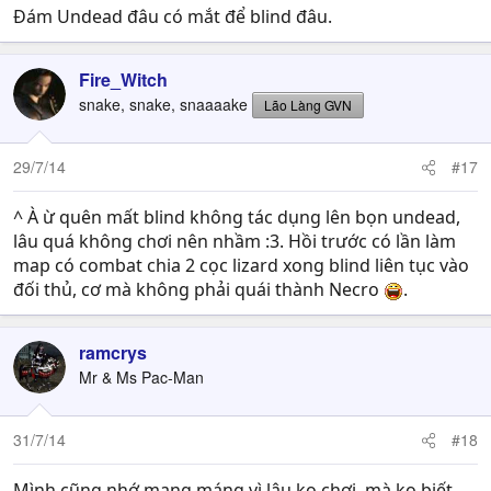
Đám Undead đâu có mắt để blind đâu.
Fire_Witch
snake, snake, snaaaake
Lão Làng GVN
29/7/14
#17
^ À ừ quên mất blind không tác dụng lên bọn undead,
lâu quá không chơi nên nhầm :3. Hồi trước có lần làm
map có combat chia 2 cọc lizard xong blind liên tục vào
đối thủ, cơ mà không phải quái thành Necro
.
ramcrys
Mr & Ms Pac-Man
31/7/14
#18
Mình cũng nhớ mang máng vì lâu ko chơi, mà ko biết