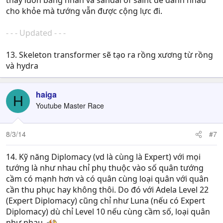
thay luôn bằng nhẫn và sandal of saint để đánh nhau
cho khỏe mà tướng vẫn được cộng lực đi.
- - - Updated - - -
13. Skeleton transformer sẽ tạo ra rồng xương từ rồng
và hydra
haiga
H
Youtube Master Race
8/3/14
#7
14. Kỹ năng Diplomacy (vd là cùng là Expert) với mọi
tướng là như nhau chỉ phụ thuộc vào số quân tướng
cầm có mạnh hơn và có quân cùng loại quân với quân
cần thu phục hay không thôi. Do đó với Adela Level 22
(Expert Diplomacy) cũng chỉ như Luna (nếu có Expert
Diplomacy) dù chỉ Level 10 nếu cùng cầm số, loại quân
như nhau