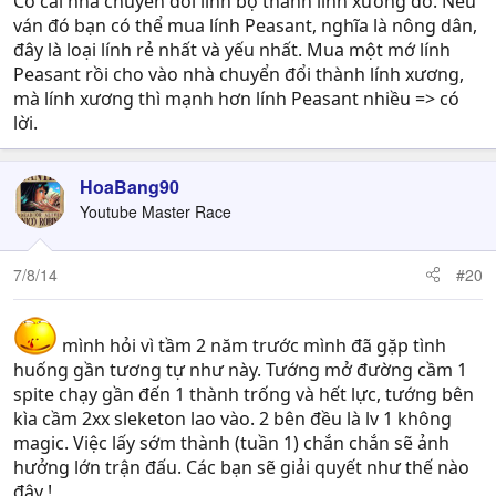
Có cái nhà chuyển đổi lính bộ thành lính xương đó. Nếu
ván đó bạn có thể mua lính Peasant, nghĩa là nông dân,
đây là loại lính rẻ nhất và yếu nhất. Mua một mớ lính
Peasant rồi cho vào nhà chuyển đổi thành lính xương,
mà lính xương thì mạnh hơn lính Peasant nhiều => có
lời.
HoaBang90
Youtube Master Race
7/8/14
#20
mình hỏi vì tầm 2 năm trước mình đã gặp tình
huống gần tương tự như này. Tướng mở đường cầm 1
spite chạy gần đến 1 thành trống và hết lực, tướng bên
kìa cầm 2xx sleketon lao vào. 2 bên đều là lv 1 không
magic. Việc lấy sớm thành (tuần 1) chắn chắn sẽ ảnh
hưởng lớn trận đấu. Các bạn sẽ giải quyết như thế nào
đây !