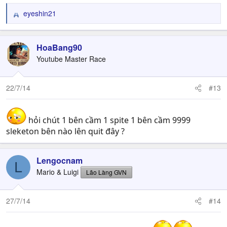
eyeshin21
R
e
a
c
HoaBang90
t
Youtube Master Race
i
o
n
22/7/14
#13
s
:
hỏi chút 1 bên cầm 1 spite 1 bên cầm 9999
sleketon bên nào lên quit đây ?
Lengocnam
L
Mario & Luigi
Lão Làng GVN
27/7/14
#14