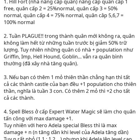
1. Hill Fort (nhà nâng cấp quân) nâng cấp quân cấp 1
free, quân cấp 2 = 25%normal, quân cấp 3 = 50%
normal, quân cấp 4 = 75% normal, quân câp 5,6,7 =
100% normal
2. Tuần PLAGUE!! trong thành quân mới không ra, quân
không làm hết từ những tuần trước bị giảm 50% trữ
lượng. Tuy nhiên những quân có nhà + population như
Griffin, Imp, Hell Hound, Goblin... vẫn ra quân bình
thường (đã xây nhà tăng quân).
3. Nếu bạn có thêm 1 mỏ thiên thần chẳng hạn thì tất
cả các thành castle của bạn đều +1 population cho thiên
thần, nghĩa là tuần 3 con. Có thêm 2 mỏ thì +2 cho tất
cả các thành.
4. Spell Bless ở cấp Expert Water Magic sẽ làm cho quân
tấn công với max damage +1.
Tuy nhiên với hero Adela special Bless thì là max
damage + n (n tăng dần khi level của Adela tăng dần)
Tuy n rất nhỏ (1,1 ; 1,2....) nhưng khi Adela lên level cao