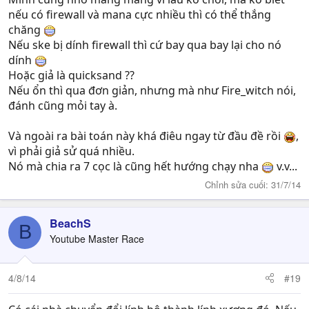
nếu có firewall và mana cực nhiều thì có thể thắng
chăng
Nếu ske bị dính firewall thì cứ bay qua bay lại cho nó
dính
Hoặc giả là quicksand ??
Nếu ổn thì qua đơn giản, nhưng mà như Fire_witch nói,
đánh cũng mỏi tay à.
Và ngoài ra bài toán này khá điêu ngay từ đầu đề rồi
,
vì phải giả sử quá nhiều.
Nó mà chia ra 7 cọc là cũng hết hướng chạy nha
v.v...
Chỉnh sửa cuối:
31/7/14
BeachS
B
Youtube Master Race
4/8/14
#19