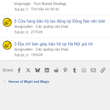
longmagic
Turn Based Strategy
Thứ bảy lúc 00:42
Trả lời
7
5 Cửa hàng bảo hộ lao động tại Đồng Nai nên biết
dungcudien
Các quảng cáo khác
27/5/26
Trả lời
0
3 Địa chỉ bán giày bảo hộ tại Hà Nội giá tốt
dungcudien
Các quảng cáo khác
19/6/26
Trả lời
0
Facebook
X
Bluesky
LinkedIn
Reddit
Pinterest
Tumblr
WhatsApp
Email
Li
Share:
Heroes of Might and Magic