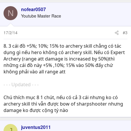
nofear0507
N
Youtube Master Race
17/2/14
#3
8. 3 cái đồ +5%; 10%; 15% to archery skill chẳng có tác
dụng gì nếu hero không có archery skill. Nếu có Expert
Archery (range att damage is increased by 50%)thì
những cái đồ này +5% ,10%; 15% vào 50% đấy chứ
không phải vào all range att
- - - Updated - - -
Chú thích mục 8 1 chút, nếu có cả 3 cái nhưng ko có
archery skill thì vẫn được bow of sharpshooter nhưng
damage ko được cộng tý nào
juventus2011
J