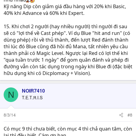
Kỹ năng Dip còn giảm giá đầu hàng với 20% khi Basic,
40% khi Advance và 60% khi Expert.
15. Khi chơi 2 người (hay nhiều người) thì người đi sau
sẽ có "lợi thế về Cast phép". Ví dụ Blue "hit and run" (có
dùng phép) rồi về thủ thành, đến lượt Red đánh thành
thì lúc đó Blue cũng đã hồi đủ Mana, tất nhiên yêu cầu
thành phải có Magic Level. Ngược lại Red có lợi thế khi
"qua tuần trước 1 ngày" để gom quân đánh và phép đi
đường vẫn còn tác dụng trong ngày khi Blue đi (đặc biệt
hữu dụng khi có Dicplomacy + Vision).
NOIR7410
N
T.E.T.Я.I.S
8/3/14
#8
Có mục 9 thì chưa biết, còn mục 4 thì chả quan tâm, còn
lại thì đều biết. Cám ơn bạn