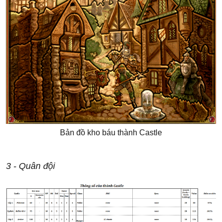
Bản đồ kho báu thành Castle
3 - Quân đội