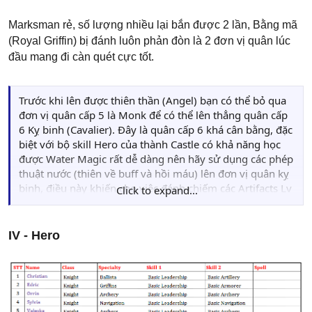
Marksman rẻ, số lượng nhiều lại bắn được 2 lần, Bằng mã
(Royal Griffin) bị đánh luôn phản đòn là 2 đơn vị quân lúc
đầu mang đi càn quét cực tốt.
Trước khi lên được thiên thần (Angel) bạn có thể bỏ qua
đơn vị quân cấp 5 là Monk để có thể lên thẳng quân cấp
6 Kỵ binh (Cavalier). Đây là quân cấp 6 khá cân bằng, đặc
biệt với bộ skill Hero của thành Castle có khả năng học
được Water Magic rất dễ dàng nên hãy sử dụng các phép
thuật nước (thiên về buff và hồi máu) lên đơn vị quân kỵ
binh, điều này khiến cho việc đánh chiếm các Artifacts Lv
Click to expand...
cao trở nên đơn giản hơn mà không phải chịu nhiều thiệt
hại.
IV - Hero