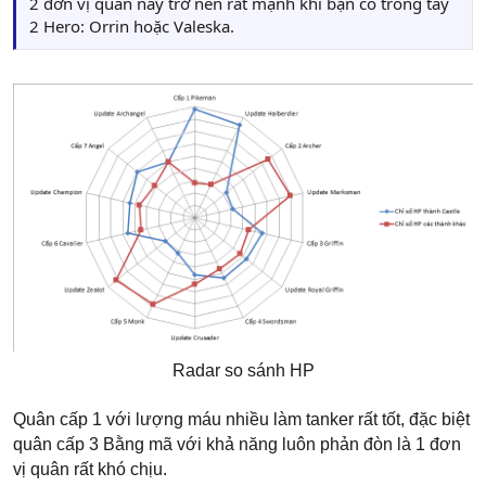
2 đơn vị quân này trở nên rất mạnh khi bạn có trong tay
2 Hero: Orrin hoặc Valeska.
Radar so sánh HP
Quân cấp 1 với lượng máu nhiều làm tanker rất tốt, đặc biệt
quân cấp 3 Bằng mã với khả năng luôn phản đòn là 1 đơn
vị quân rất khó chịu.