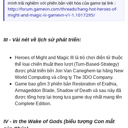
mình trải nghiệm với phiên bản việt hóa của game tại link :
http://forum.gamevn.com/threads/hang-hot-heroes-of-
might-and-magic-iii-gamevn-v1-1.1017295/
III - Vài nét về lịch sử phát triển:
Heroes of Might and Magic III là trò chơi điện tử thuộc
thể loại chiến thuật theo lượt (Turn-Based-Strategy)
được phát triển bởi Jon Van Caneghem tại hãng New
World Computing và công ty The 3DO Company.
Game bao gồm 3 phiên bản Restoration of Erathia,
Armageddon Blade, Shadow of Death và sau này đã
được tổng hợp lại trong tựa game duy nhất mang tên
Complete Edition.
IV - In the Wake of Gods (biểu tượng Con mắt