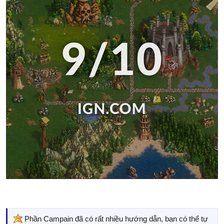
Phần Campain đã có rất nhiều hướng dẫn, bạn có thể tự