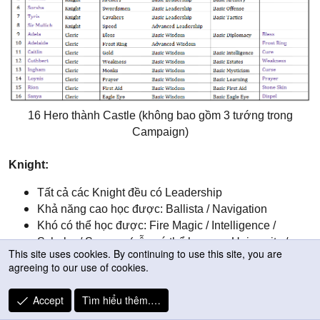
16 Hero thành Castle (không bao gồm 3 tướng trong
Campaign)
Knight:
Tất cả các Knight đều có Leadership
Khả năng cao học được: Ballista / Navigation
Khó có thể học được: Fire Magic / Intelligence /
Scholar / Sorcery. (vẫn có thể học qua University /
This site uses cookies. By continuing to use this site, you are
Magic University / Witch Huts / Scholarship & Seer's
agreeing to our use of cookies.
Huts Events)
Không thể học Necromancy
Accept
Tìm hiểu thêm.…
- Khả năng tăng các skill: