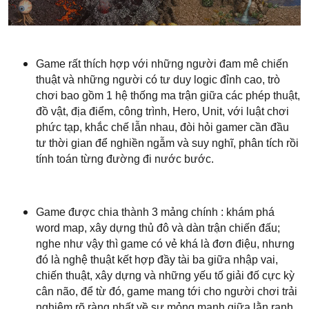
Game rất thích hợp với những người đam mê chiến
thuật và những người có tư duy logic đỉnh cao, trò
chơi bao gồm 1 hệ thống ma trận giữa các phép thuật,
đồ vật, địa điểm, công trình, Hero, Unit, với luật chơi
phức tạp, khắc chế lẫn nhau, đòi hỏi gamer cần đầu
tư thời gian để nghiền ngẫm và suy nghĩ, phân tích rồi
tính toán từng đường đi nước bước.
Game được chia thành 3 mảng chính : khám phá
word map, xây dựng thủ đô và dàn trận chiến đấu;
nghe như vậy thì game có vẻ khá là đơn điệu, nhưng
đó là nghệ thuật kết hợp đầy tài ba giữa nhập vai,
chiến thuật, xây dựng và những yếu tố giải đố cực kỳ
cân não, để từ đó, game mang tới cho người chơi trải
nghiệm rõ ràng nhất về sự mỏng manh giữa lằn ranh