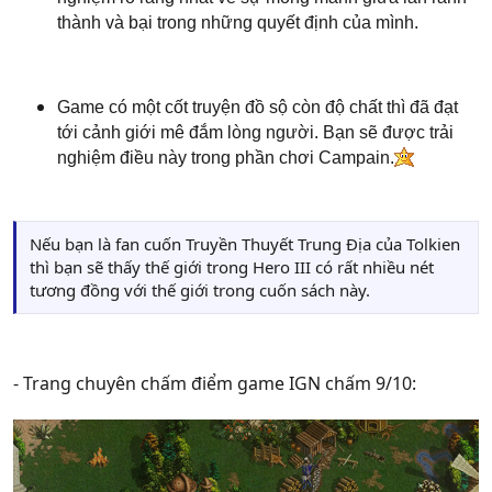
thành và bại trong những quyết định của mình.
Game có một cốt truyện đồ sộ còn độ chất thì đã đạt
tới cảnh giới mê đắm lòng người. Bạn sẽ được trải
nghiệm điều này trong phần chơi Campain.
Nếu bạn là fan cuốn Truyền Thuyết Trung Địa của Tolkien
thì bạn sẽ thấy thế giới trong Hero III có rất nhiều nét
tương đồng với thế giới trong cuốn sách này.
- Trang chuyên chấm điểm game IGN chấm 9/10: