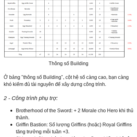
Thông số Building
Ở bảng "thông số Building", cột hệ số càng cao, bạn càng
khó kiếm đủ tài nguyên để xây dựng công trình.
2 - Công trình phụ trợ:
Brotherhood of the Sword: + 2 Morale cho Hero khi thủ
thành.
Griffin Bastion: Số lượng Griffins (hoặc) Royal Griffins
tăng trưởng mỗi tuần +3.