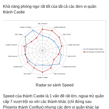
Khả năng phòng ngự rất tốt của tất cả các đơn vị quân
thành Castle
Radar so sánh Speed
Speed của thành Castle là 1 vấn đề rất lớn, ngoại trừ quân
cấp 7 vượt trội so với các thành khác (chỉ đứng sau
Phoenix thành Conflux) nhưng các đơn vị quân khác lại