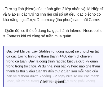
- Tướng lĩnh (Hero) của thành gồm 2 lớp nhân vật là Hiệp sĩ
và Giáo sĩ, các tướng lĩnh lên chỉ số rất đều, đặc biệt họ có
khả năng học được Diplomacy (thu phục) cao nhất Game.
- Quân đội có thể dễ dàng hạ gục thành Inferno, Necropolis
& Fortress khi có cùng số tuần mua quân.
Đặc biệt khi bạn xây Stables (chuồng ngựa) sẽ cho phép tất
cả các tướng lĩnh ghé thăm thành +400 điểm di chuyển
trong cả tuần. Đây là công trình rất đặc biệt và cực kỳ quan
trọng trong trò chơi. Ví dụ nhé, nếu bất kỳ hero nào ghé thăm
thành từ thứ 2 đầu tuần thì đến thứ 2 tuần sau mỗi hero của
bạn sẽ đi thêm được khoảng ~ 2 ngày nữa so với các thành
khác, rất lợi hại trong việc khai mỏ mở đường phải không
Click to expand...
nào ?