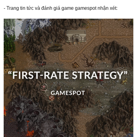
- Trang tin tức và đánh giá game gamespot nhận xét: