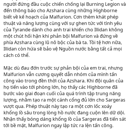
người đứng đầu cuộc chiến chống lại Burning Legion và
đến thông báo cho Azshara cùng những Highborne
biết về kế hoạch của Malfurion. Cơn thèm khát phép
thuật và năng lượng cùng với sự ghen tức với tình yêu
của Tyrande dành cho anh trai khiến cho Illidan không
một chút hối hận khi phản bội Malfurion và đứng về
phía Azshara cùng lũ nô bộc của bà ta. Tồi tệ hơn nữa,
Illidan còn hứa sẽ bảo vệ Nguồn nước bằng tất cả mọi
cách có thể.
Mặc dù đau đớn trước sự phản bội của em trai, nhưng
Malfurion vẫn cương quyết dẫn nhóm của mình tấn
công vào trong đền thời của Azshara. Khi đội quân của
họ tiến vào tới phòng lớn, họ thấy các Highborne đã
bước vào giai đoạn cuối của quá trình tập trung năng
lượng, nhằm tạo ra một cánh cổng đủ lớn cho Sargeras
vượt qua. Phép thuật này tạo ra một cơn lốc xoáy
khổng lồ sâu trong lòng hồ nước đang cuộn lên dữ dội.
Nhận thấy bóng dáng khổng lồ của Sargeras đã tiến sát
tới bề mặt, Malfurion ngay lập tức ra lện tấn công.