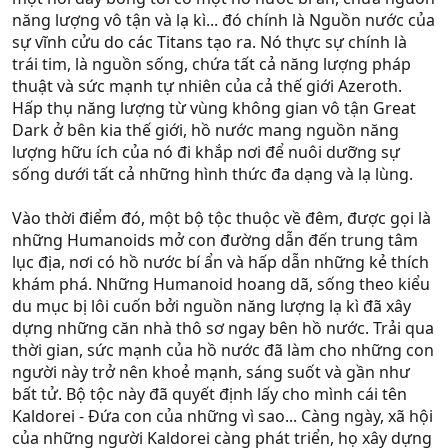
năng lượng vô tận và lạ kì... đó chính là Nguồn nước của
sự vĩnh cửu do các Titans tạo ra. Nó thực sự chính là
trái tim, là nguồn sống, chứa tất cả năng lượng pháp
thuật và sức mạnh tự nhiên của cả thế giới Azeroth.
Hấp thụ năng lượng từ vùng không gian vô tận Great
Dark ở bên kia thế giới, hồ nước mang nguồn năng
lượng hữu ích của nó đi khắp nơi để nuôi dưỡng sự
sống dưới tất cả những hình thức đa dạng và lạ lùng.
Vào thời điểm đó, một bộ tộc thuộc về đêm, được gọi là
những Humanoids mở con đường dẫn đến trung tâm
lục địa, nơi có hồ nước bí ẩn và hấp dẫn những kẻ thích
khám phá. Những Humanoid hoang dã, sống theo kiểu
du mục bị lôi cuốn bởi nguồn năng lượng lạ kì đã xây
dựng những căn nhà thô sơ ngay bên hồ nước. Trải qua
thời gian, sức mạnh của hồ nước đã làm cho những con
người này trở nên khoẻ mạnh, sáng suốt và gần như
bất tử. Bộ tộc này đã quyết định lấy cho mình cái tên
Kaldorei - Đứa con của những vì sao... Càng ngày, xã hội
của những người Kaldorei càng phát triển, họ xây dựng