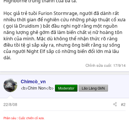
Highborne trung thành của bà ta.
Học giả trẻ tuồi Furion Stormrage, người đã dành rất
nhiều thời gian để nghiên cứu những pháp thuật cổ xưa
( gọi là Druidism ) bắt đầu nghi ngờ rằng một nguồn
năng lượng ghê gớm đã làm biến chất vị nữ hoàng tôn
kính của mình. Mặc dù không thể nhận thức rõ ràng
điều tồi tệ gì sắp xảy ra, nhưng ông biết rằng sự sống
của người Night Elf sắp có những biến đổi lớn mà lâu
dài.
Chỉnh sửa cuối:
17/9/14
Chimcò_vn
<b>Chim Non</b>
Moderator
Lão Làng GVN
22/8/08
#2
Phần sáu : Cuộc chiến cổ xưa.