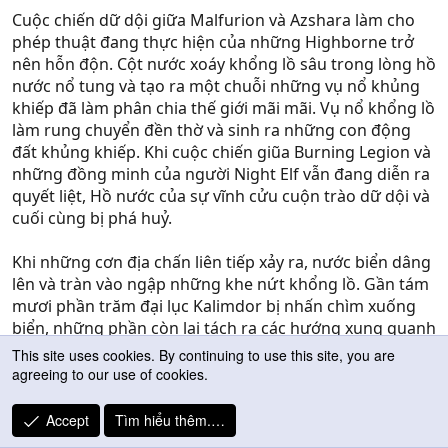
Cuộc chiến dữ dội giữa Malfurion và Azshara làm cho
phép thuật đang thực hiện của những Highborne trở
nên hỗn độn. Cột nước xoáy khổng lồ sâu trong lòng hồ
nước nổ tung và tạo ra một chuỗi những vụ nổ khủng
khiếp đã làm phân chia thế giới mãi mãi. Vụ nổ khổng lồ
làm rung chuyển đền thờ và sinh ra những con động
đất khủng khiếp. Khi cuộc chiến giũa Burning Legion và
những đồng minh của người Night Elf vẫn đang diễn ra
quyết liệt, Hồ nước của sự vĩnh cửu cuộn trào dữ dội và
cuối cùng bị phá huỷ.
Khi những cơn địa chấn liên tiếp xảy ra, nước biển dâng
lên và tràn vào ngập những khe nứt khổng lồ. Gần tám
mươi phần trăm đại lục Kalimdor bị nhấn chìm xuống
biển, những phần còn lại tách ra các hướng xung quanh
một vùng biển mới hình thành. Ở trung tâm của vùng
This site uses cookies. By continuing to use this site, you are
biển mới này, nơi trước đó là Nguồn nước của sự vĩnh
agreeing to our use of cookies.
cửu thì giờ đây là một cơn bão vô tận của sự giận giữ và
những năng lượng hỗn độn. Vết sẹo khủng khiếp của
Accept
Tìm hiểu thêm.…
thế giới không bao giờ ngừng và nó được biết đến với