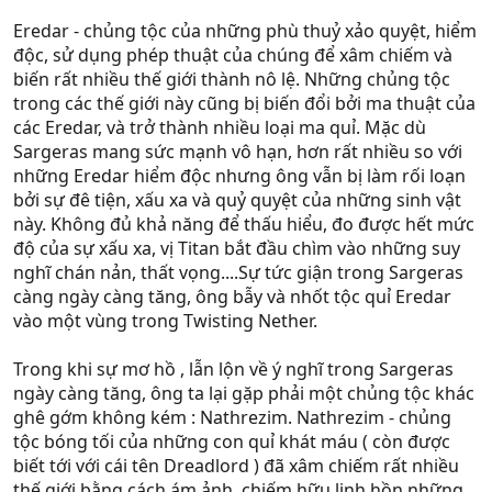
Eredar - chủng tộc của những phù thuỷ xảo quyệt, hiểm
độc, sử dụng phép thuật của chúng để xâm chiếm và
biến rất nhiều thế giới thành nô lệ. Những chủng tộc
trong các thế giới này cũng bị biến đổi bởi ma thuật của
các Eredar, và trở thành nhiều loại ma quỉ. Mặc dù
Sargeras mang sức mạnh vô hạn, hơn rất nhiều so với
những Eredar hiểm độc nhưng ông vẫn bị làm rối loạn
bởi sự đê tiện, xấu xa và quỷ quyệt của những sinh vật
này. Không đủ khả năng để thấu hiểu, đo được hết mức
độ của sự xấu xa, vị Titan bắt đầu chìm vào những suy
nghĩ chán nản, thất vọng....Sự tức giận trong Sargeras
càng ngày càng tăng, ông bẫy và nhốt tộc quỉ Eredar
vào một vùng trong Twisting Nether.
Trong khi sự mơ hồ , lẫn lộn về ý nghĩ trong Sargeras
ngày càng tăng, ông ta lại gặp phải một chủng tộc khác
ghê gớm không kém : Nathrezim. Nathrezim - chủng
tộc bóng tối của những con quỉ khát máu ( còn được
biết tới với cái tên Dreadlord ) đã xâm chiếm rất nhiều
thế giới bằng cách ám ảnh, chiếm hữu linh hồn những