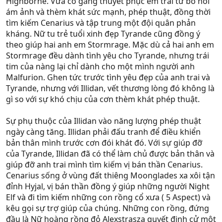
Highborne. Vừa cố gắng thuyết phục em trai từ bỏ nỗi
ám ảnh và thèm khát sức mạnh, phép thuật, đồng thời
tìm kiếm Cenarius và tập trung một đội quân phản
kháng. Nữ tu trẻ tuổi xinh đẹp Tyrande cũng đồng ý
theo giúp hai anh em Stormrage. Mặc dù cả hai anh em
Stormrage đều dành tình yêu cho Tyrande, nhưng trái
tim của nàng lại chỉ dành cho một mình người anh
Malfurion. Ghen tức trước tình yêu đẹp của anh trai và
Tyrande, nhưng với Illidan, vết thương lòng đó không là
gì so với sự khó chịu của cơn thèm khát phép thuật.
Sự phụ thuộc của Illidan vào năng lượng phép thuật
ngày càng tăng. Illidan phải đấu tranh để điều khiển
bản thân mình trước cơn đói khát đó. Với sự giúp đỡ
của Tyrande, Illidan đã có thể làm chủ được bản thân và
giúp đỡ anh trai mình tìm kiếm vị bán thần Cenarius.
Cenarius sống ở vùng đất thiêng Moonglades xa xôi tận
đỉnh Hyjal, vị bán thần đồng ý giúp những người Night
Elf và đi tìm kiếm những con rồng cổ xưa ( 5 Aspect) và
kêu gọi sự trợ giúp của chúng. Những con rồng, đứng
đầu là Nữ hoàng rồng đỏ Alexstrasza quyết định cử một