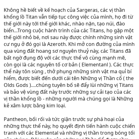
Không hề biết về kế hoạch của Sargeras, các vị thần
khổng lồ Titan vẫn tiếp tục công việc của mình, họ đi từ
thế giới này tới thế giới khác, nhào nặn, tạo núi, đào
biển...Trong cuộc hành trình của các Titans, họ gặp một
thế giới nhỏ bé, nơi sau này được chính những sinh vật
cư ngụ ở đó gọi là Azeroth. Khi mở con đường của mình
qua vùng đất hoang sơ nguyên thuỷ này, các Titans đã
bất ngờ đụng độ với các thực thể vô cùng mạnh mẽ,
còn gọi là các nguyên tố cơ bản ( Elementanl ). Các thực
thể này tôn sùng , thở phụng những sinh vật ma quỉ bí
hiểm, được biết đến dưới cái tên Những vị Thần cổ ( the
Olds Gods )....chúng tuyên bố sẽ đẩy lùi những vị Titans
và bảo vệ vùng đất này trước những sự cải tạo của các
vị thần khổng lồ - những người mà chúng gọi là Những
kẻ xâm lược bằng kim loại.
Pantheon, bối rối và tức giận trước sự phá hoại của
những thực thể này, họ quyết định tiến hành cuộc chiến
tranh với các Elemental và những vị thần trong bóng tối