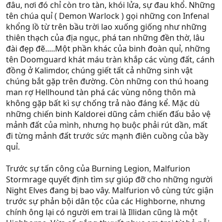
đâu, nơi đó chỉ còn tro tàn, khói lửa, sự đau khổ. Những
tên chúa quỉ ( Demon Warlock ) gọi những con Infenal
khổng lồ từ trên bầu trời lao xuống giống như những
thiên thạch của địa ngục, phá tan những đền thờ, lâu
đài đẹp đẽ.....Một phần khác của binh đoàn quỉ, những
tên Doomguard khát máu tràn khắp các vùng đất, cánh
đồng ở Kalimdor, chúng giết tất cả những sinh vật
chúng bắt gặp trên đường. Còn những con thú hoang
man rợ Hellhound tàn phá các vùng nông thôn mà
không gặp bất kì sự chống trả nào đáng kể. Mặc dù
những chiến binh Kaldorei dũng cảm chiến đấu bảo vệ
mảnh đất của mình, nhưng họ buộc phải rút dần, mất
đi từng mảnh đất trước sức mạnh điên cuồng của bầy
quỉ.
Trước sự tấn công của Burning Legion, Malfurion
Stormrage quyết định tìm sự giúp đỡ cho những người
Night Elves đang bị bao vây. Malfurion vô cùng tức giận
trước sự phản bội dân tộc của các Highborne, nhưng
chính ông lại có người em trai là Illidan cũng là một