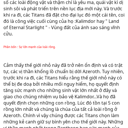
số các loài động vật và thậm chí là yêu ma, quái vật kì dị
sinh sôi và phát triển trên nền lục địa mới này. Và trước
khi ra đi, các Titans đã đặt cho đại lục đó một cái tên, coi
đó là công việc cuối cùng của họ :Kalimdor hay " Land
of Eternal Starlight " - Vùng đất của ánh sao sáng vĩnh
cửu.
Phần bốn : Sự lớn mạnh của loài rồng.
Cảm thấy thế giới nhỏ này đã trở nên ổn định và có trật
tự, các vị thần khổng lồ chuẩn bị dời Azeroth. Tuy nhiên,
trước khi ra đi, các Titans hiểu rằng thế giới nhỏ này có
thể bị đe doạ bởi nhiều mối nguy hiểm, họ quyết định
tăng sức mạnh cho những sinh vật lớn nhất ở đây và
giao cho chúng nhiệm vụ bảo vệ Kalimdor...Và họ đã
quyết định chọn những con rồng. Lúc đó tồn tại 5 con
rồng lớn nhất và chúng là chúa của tất cả loài rồng ở
Azeroth. Chính vì vậy chúng được các Titans chọn làm
những kẻ canh giữ sự bình yên cho thế giới này. Những