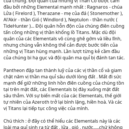
của chúng. Đội quân của những vị Thần Cổ được cầm
đầu bởi những Elemental mạnh nhất : Ragnaros - chúa
Lửa ( Firelord ), Therazane - mẹ của đá ( Stonemother ),
Al'Akir - thần Gió ( Windlord ), Neptulon - thần nước (
TideHunter )... Đội quân hỗn độn của chúng điên cuồng
tấn công những vị thần khổng lồ Titans. Mặc dù đội
quân của các Elementals vô cùng ghê gớm và liều lĩnh,
nhưng chúng vẫn không thể cản được bước tiến của
những vị Titan hùng mạnh. Lần lượt từng kẻ cầm đầu
của chúng bi hạ gục và đội quân ma quỉ bị đánh tan tác.
Pantheon đập tan thành luỹ của các vị thần cổ và giam
chặt năm vị thần ma quỉ sâu dưới lòng đất . Mất đi sức
mạnh để giữ những linh hồn điên cuồng của chúng tồn
tại trên mặt đất, các Elementals bị đày xuống mặt đất
sâu thẳm. Với sự biến mất của các Elementals, thế giới
tự nhiên của Azeroth trở lại bình lặng, hiền hoà. Và các
vị Titans lại tiếp tục công việc của mình.
Chú thích : ở đây có thể hiểu các Elementals này là các
loài ma quỉ sinh ra từ đất , lửa , gió , nước.....chứ không