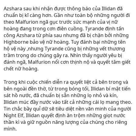
Azshara sau khi nhận được thông báo của Illidan đã
chuẩn bị kĩ càng hơn. Gần như toàn bộ những người đi
theo Malfurion ngã gục trước sức mạnh của vị nữ
hoàng đang trong cơn điên cuồng. Tyrande định tấn
công Azshara từ phía sau nhưng đã bị chặn bởi những
Highborne bảo vệ nữ hoàng. Tuy đánh bại những tên
hộ vệ này ,nhưng Tyrande cũng bị những vết thương
trầm trọng do chúng gây ra. Nhìn thấy người yêu bị
đánh ngã, Malfurion nổi cơn thịnh nộ và quyết tâm giết
chết nữ hoàng.
Trong khi cuộc chiến diễn ra quyết liệt cả bên trong và
bên ngoài đền thờ, từ trong bóng tối, Illidan bí mật tiến
sát hồ nước, đã chuẩn bị sẵn những lọ nhỏ và kín,
Illidan múc đầy nước vào tất cả những cái lọ mang theo.
Tin chắc bầy quỉ dữ sẽ tiêu diệt nền văn minh của người
Night Elf, Illidan quyết định ăn trộm những giọt nước
thần kì và giữ nguồn năng lượng của chúng cho riêng
mình.