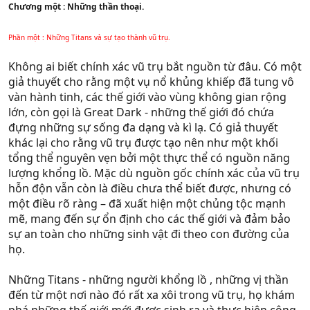
Chương một : Những thần thoại.
Phần một : Những Titans và sự tạo thành vũ trụ.
Không ai biết chính xác vũ trụ bắt nguồn từ đâu. Có một
giả thuyết cho rằng một vụ nổ khủng khiếp đã tung vô
vàn hành tinh, các thế giới vào vùng không gian rộng
lớn, còn gọi là Great Dark - những thế giới đó chứa
đựng những sự sống đa dạng và kì lạ. Có giả thuyết
khác lại cho rằng vũ trụ được tạo nên như một khối
tổng thể nguyên vẹn bởi một thực thể có nguồn năng
lượng khổng lồ. Mặc dù nguồn gốc chính xác của vũ trụ
hỗn độn vẫn còn là điều chưa thể biết được, nhưng có
một điều rõ ràng – đã xuất hiện một chủng tộc mạnh
mẽ, mang đến sự ổn định cho các thế giới và đảm bảo
sự an toàn cho những sinh vật đi theo con đường của
họ.
Những Titans - những người khổng lồ , những vị thần
đến từ một nơi nào đó rất xa xôi trong vũ trụ, họ khám