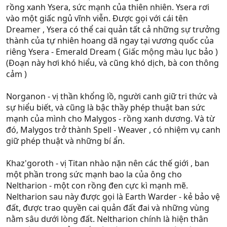
rồng xanh Ysera, sức mạnh của thiên nhiên. Ysera rơi
vào một giấc ngủ vĩnh viễn. Được gọi với cái tên
Dreamer , Ysera có thể cai quản tất cả những sự trưởng
thành của tự nhiên hoang dã ngay tại vương quốc của
riêng Ysera - Emerald Dream ( Giấc mộng màu lục bảo )
(Đoạn này hơi khó hiểu, và cũng khó dịch, bà con thông
cảm )
Norganon - vị thần khổng lồ, người canh giữ tri thức và
sự hiểu biết, và cũng là bậc thầy phép thuật ban sức
mạnh của mình cho Malygos - rồng xanh dương. Và từ
đó, Malygos trở thành Spell - Weaver , có nhiệm vụ canh
giữ phép thuật và những bí ẩn.
Khaz'goroth - vị Titan nhào nặn nên các thế giới , ban
một phần trong sức mạnh bao la của ông cho
Neltharion - một con rồng đen cực kì mạnh mẽ.
Neltharion sau này được gọi là Earth Warder - kẻ bảo vệ
đất, được trao quyền cai quản đất đai và những vùng
nằm sâu dưới lòng đất. Neltharion chính là hiện thân