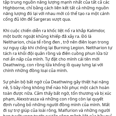
tập trung nguồn năng lượng mạnh nhất của tất cả các
Highborne, chỉ bằng cách liên kết tất cả những nguồn
năng lượng đó lại với nhau mới có thể tạo ra một cánh
cổng đủ lớn để Sargeras vượt qua.
Khi cuộc chiến diễn ra khốc liệt nổ ra khắp Kalimdor,
một bước ngoặt khủng khiếp đã xảy ra. Đó là
Neltharion, chúa tể rồng đen , trở nên điên loạn trong
sự nguy cấp khi chống lại Burning Legion. Neltharion tự
tách ra khỏi đội quân rồng và điên cuồng phun lửa từ
nơi ẩn nấp của mình. Tự đặt cho mình cái tên mới
Deathwing, con rồng lửa khổng lồ quay lưng lại với
chính những đồng loại của mình.
Sự phản bộ bất ngờ của Deathwing gây thiệt hại nặng
nề, 5 bầy rồng không thể nào hồi phục một cách hoàn
toàn được nữa. Cảm thấy bất ngờ, tổn thương và bị xúc
phạm, Alexstrasza và những con rông còn lại quyết
định ruồng bỏ những người đồng mình của mình. Mất
đi sự trợ giúp của loài rông, Malfurion và những người
bạn tuyệt vọng trước sự tấn công mãnh liệt của bầy quỉ