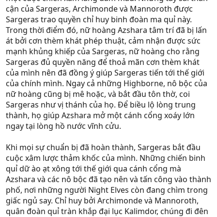
cận của Sargeras, Archimonde và Mannoroth được
Sargeras trao quyền chỉ huy binh đoàn ma quỉ này.
Trong thời điểm đó, nữ hoàng Azshara tâm trí đã bị lấn
át bởi cơn thèm khát phép thuật, cảm nhận được sức
mạnh khủng khiếp của Sargeras, nữ hoàng cho rằng
Sargeras đủ quyền năng để thoả mãn cơn thèm khát
của mình nên đã đồng ý giúp Sargeras tiến tới thế giới
của chính mình. Ngay cả những Highborne, nô bộc của
nữ hoàng cũng bị mê hoặc, và bắt đầu tôn thờ, coi
Sargeras như vị thánh của họ. Để biều lộ lòng trung
thành, họ giúp Azshara mở một cánh cổng xoáy lớn
ngay tại lòng hồ nước vĩnh cửu.
Khi mọi sự chuẩn bị đã hoàn thành, Sargeras bắt đầu
cuộc xâm lược thảm khốc của mình. Những chiến binh
quỉ dữ ào ạt xông tới thế giới qua cánh cổng mà
Azshara và các nô bộc đã tạo nên và tấn công vào thành
phố, nơi những người Night Elves còn đang chìm trong
giấc ngủ say. Chỉ huy bởi Archimonde và Mannoroth,
quân đoàn quỉ tràn khắp đại lục Kalimdor, chúng đi đên