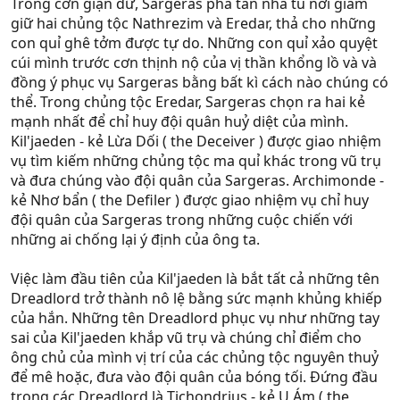
Trong cơn giận dữ, Sargeras phá tan nhà tù nơi giam
giữ hai chủng tộc Nathrezim và Eredar, thả cho những
con quỉ ghê tởm được tự do. Những con quỉ xảo quyệt
cúi mình trước cơn thịnh nộ của vị thần khổng lồ và và
đồng ý phục vụ Sargeras bằng bất kì cách nào chúng có
thể. Trong chủng tộc Eredar, Sargeras chọn ra hai kẻ
mạnh nhất để chỉ huy đội quân huỷ diệt của mình.
Kil'jaeden - kẻ Lừa Dối ( the Deceiver ) được giao nhiệm
vụ tìm kiếm những chủng tộc ma quỉ khác trong vũ trụ
và đưa chúng vào đội quân của Sargeras. Archimonde -
kẻ Nhơ bẩn ( the Defiler ) được giao nhiệm vụ chỉ huy
đội quân của Sargeras trong những cuộc chiến với
những ai chống lại ý định của ông ta.
Việc làm đầu tiên của Kil'jaeden là bắt tất cả những tên
Dreadlord trở thành nô lệ bằng sức mạnh khủng khiếp
của hắn. Những tên Dreadlord phục vụ như những tay
sai của Kil'jaeden khắp vũ trụ và chúng chỉ điểm cho
ông chủ của mình vị trí của các chủng tộc nguyên thuỷ
để mê hoặc, đưa vào đội quân của bóng tối. Đứng đầu
trong các Dreadlord là Tichondrius - kẻ U Ám ( the