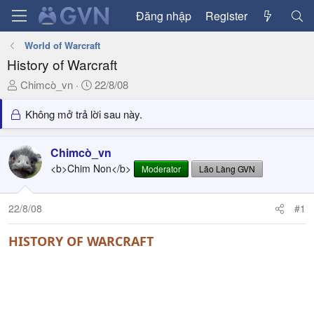
Đăng nhập
Register
World of Warcraft
History of Warcraft
T
N
Chimcò_vn
22/8/08
h
g
r
à
Không mở trả lời sau này.
e
y
a
g
Chimcò_vn
d
ử
<b>Chim Non</b>
Moderator
Lão Làng GVN
s
i
t
a
22/8/08
#1
r
t
HISTORY OF WARCRAFT
e
r