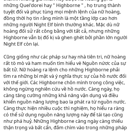
những Quel'dorei hay " Highborne " , họ trung thành
tuyệt đối và phục tùng mọi mệnh lệnh của nữ hoàng,
đồng thời họ tin rằng mình là một tầng lớp cao hơn
những người Night Elf bình thường khác. Mặc dù nữ
hoàng đối sử rất công bằng với tất cả, nhưng những
Highborne vẫn bị đố kị và ghen ghét bởi phần lớn người
Night Elf còn lại.
Cũng giống như các pháp sư hay nhà tiên tri, nữ hoàng
rất tò mò và ham muốn tìm hiểu vè Nguồn nứơc của sự
bất tử. Nữ hoàng ra lệnh cho những Highborne phải
tìm ra những bí mật và ý nghĩa thực sự của hồ nước đối
với thế giới. Các Highborne chôn mình trong công việc,
không ngừng nghiên cứu về hồ nước. Càng ngày, họ
càng tăng cường những khả năng vận dụng và điều
khiển nguồn năng lượng bao la phát ra từ nguồn nước.
Càng thực hiện nhiều cuộc thì nghiệm, họ hiểu ra ràng
có thể sử dụng nguồn năng lượng này để tái tạo cũng
như phá huỷ. Những Highborne càng ngày càng thiếu
thận trọng và bất cẩn, đắm chìm vào trong những pháp