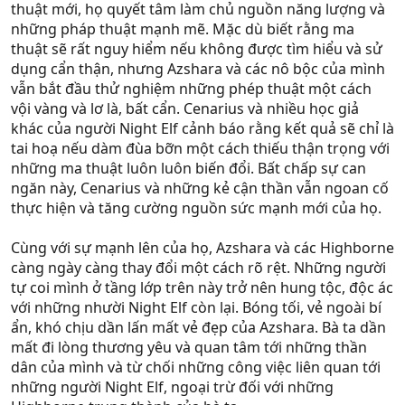
thuật mới, họ quyết tâm làm chủ nguồn năng lượng và
những pháp thuật mạnh mẽ. Mặc dù biết rằng ma
thuật sẽ rất nguy hiểm nếu không được tìm hiểu và sử
dụng cẩn thận, nhưng Azshara và các nô bộc của mình
vẫn bắt đầu thử nghiệm những phép thuật một cách
vội vàng và lơ là, bất cẩn. Cenarius và nhiều học giả
khác của người Night Elf cảnh báo rằng kết quả sẽ chỉ là
tai hoạ nếu dàm đùa bỡn một cách thiếu thận trọng với
những ma thuật luôn luôn biến đổi. Bất chấp sự can
ngăn này, Cenarius và những kẻ cận thần vẫn ngoan cố
thực hiện và tăng cường nguồn sức mạnh mới của họ.
Cùng với sự mạnh lên của họ, Azshara và các Highborne
càng ngày càng thay đổi một cách rõ rệt. Những người
tự coi mình ở tầng lớp trên này trở nên hung tộc, độc ác
với những nhười Night Elf còn lại. Bóng tối, vẻ ngoài bí
ẩn, khó chịu dần lấn mất vẻ đẹp của Azshara. Bà ta dần
mất đi lòng thương yêu và quan tâm tới những thần
dân của mình và từ chối những công việc liên quan tới
những người Night Elf, ngoại trừ đối với những