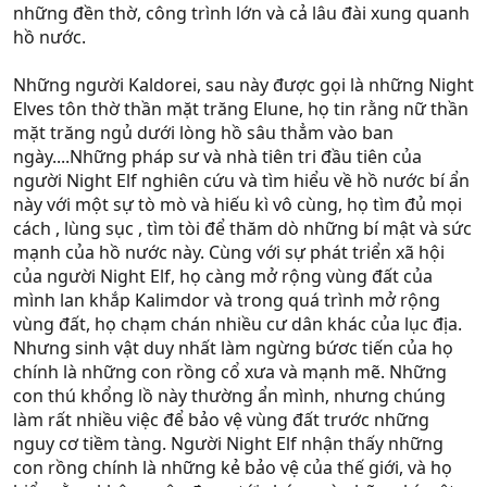
những đền thờ, công trình lớn và cả lâu đài xung quanh
hồ nước.
Những người Kaldorei, sau này được gọi là những Night
Elves tôn thờ thần mặt trăng Elune, họ tin rằng nữ thần
mặt trăng ngủ dưới lòng hồ sâu thẳm vào ban
ngày....Những pháp sư và nhà tiên tri đầu tiên của
người Night Elf nghiên cứu và tìm hiểu về hồ nước bí ẩn
này với một sự tò mò và hiếu kì vô cùng, họ tìm đủ mọi
cách , lùng sục , tìm tòi để thăm dò những bí mật và sức
mạnh của hồ nước này. Cùng với sự phát triển xã hội
của người Night Elf, họ càng mở rộng vùng đất của
mình lan khắp Kalimdor và trong quá trình mở rộng
vùng đất, họ chạm chán nhiều cư dân khác của lục địa.
Nhưng sinh vật duy nhất làm ngừng bứơc tiến của họ
chính là những con rồng cổ xưa và mạnh mẽ. Những
con thú khổng lồ này thường ẩn mình, nhưng chúng
làm rất nhiều việc để bảo vệ vùng đất trước những
nguy cơ tiềm tàng. Người Night Elf nhận thấy những
con rồng chính là những kẻ bảo vệ của thế giới, và họ