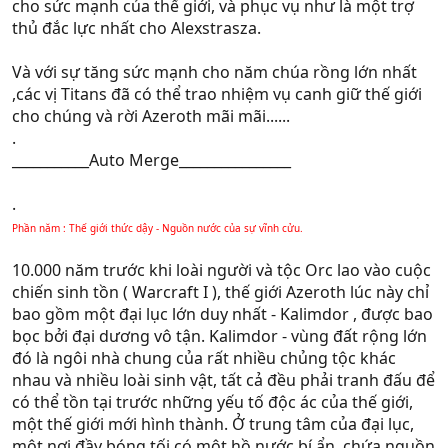
cho sức mạnh của thế giới, và phục vụ như là một trợ
thủ đắc lực nhất cho Alexstrasza.
Và với sự tăng sức mạnh cho năm chúa rồng lớn nhất
,các vị Titans đã có thể trao nhiệm vụ canh giữ thế giới
cho chúng và rời Azeroth mãi mãi......
.
___________Auto Merge________________
.
Phần năm : Thế giới thức dậy - Nguồn nước của sự vĩnh cửu.
10.000 năm trước khi loài người và tộc Orc lao vào cuộc
chiến sinh tồn ( Warcraft I ), thế giới Azeroth lúc này chỉ
bao gồm một đại lục lớn duy nhất - Kalimdor , được bao
bọc bởi đại dương vô tận. Kalimdor - vùng đất rộng lớn
đó là ngôi nhà chung của rất nhiều chủng tộc khác
nhau và nhiều loài sinh vật, tất cả đều phải tranh đấu để
có thể tồn tại trước những yếu tố độc ác của thế giới,
một thế giới mới hình thành. Ở trung tâm của đại lục,
một nơi đầy bóng tối có một hồ nước bí ẩn, chứa nguồn