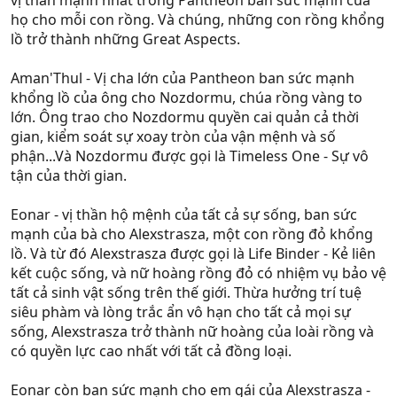
vị thần mạnh nhất trong Pantheon ban sức mạnh của
họ cho mỗi con rồng. Và chúng, những con rồng khổng
lồ trở thành những Great Aspects.
Aman'Thul - Vị cha lớn của Pantheon ban sức mạnh
khổng lồ của ông cho Nozdormu, chúa rồng vàng to
lớn. Ông trao cho Nozdormu quyền cai quản cả thời
gian, kiểm soát sự xoay tròn của vận mệnh và số
phận...Và Nozdormu được gọi là Timeless One - Sự vô
tận của thời gian.
Eonar - vị thần hộ mệnh của tất cả sự sống, ban sức
mạnh của bà cho Alexstrasza, một con rồng đỏ khổng
lồ. Và từ đó Alexstrasza được gọi là Life Binder - Kẻ liên
kết cuộc sống, và nữ hoàng rồng đỏ có nhiệm vụ bảo vệ
tất cả sinh vật sống trên thế giới. Thừa hưởng trí tuệ
siêu phàm và lòng trắc ẩn vô hạn cho tất cả mọi sự
sống, Alexstrasza trở thành nữ hoàng của loài rồng và
có quyền lực cao nhất với tất cả đồng loại.
Eonar còn ban sức mạnh cho em gái của Alexstrasza -