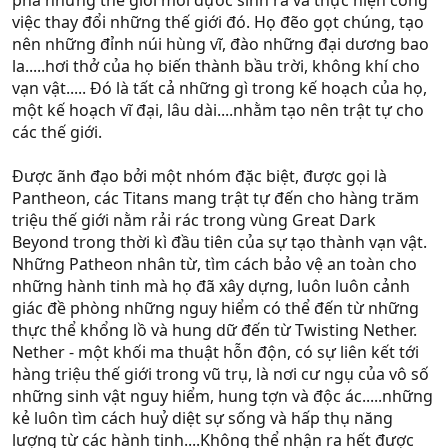
phá những thế giới mới đựơc sinh ra và thực hiện công
việc thay đổi những thế giới đó. Họ đẽo gọt chúng, tạo
nên những đỉnh núi hùng vĩ, đào những đại dương bao
la.....hơi thở của họ biến thành bầu trời, không khí cho
vạn vật..... Đó là tất cả những gì trong kế hoạch của họ,
một kế hoạch vĩ đại, lâu dài....nhằm tạo nên trật tự cho
các thế giới.
Được ãnh đạo bởi một nhóm đặc biệt, được gọi là
Pantheon, các Titans mang trật tự đến cho hàng trăm
triệu thế giới nằm rải rác trong vùng Great Dark
Beyond trong thời kì đầu tiên của sự tạo thành vạn vật.
Những Patheon nhân từ, tìm cách bảo vệ an toàn cho
những hành tinh mà họ đã xây dựng, luôn luôn cảnh
giác đề phòng những nguy hiểm có thể đến từ những
thực thể khổng lồ và hung dữ đến từ Twisting Nether.
Nether - một khối ma thuật hỗn độn, có sự liên kết tới
hàng triệu thế giới trong vũ trụ, là nơi cư ngụ của vô số
những sinh vật nguy hiểm, hung tợn và độc ác.....những
kẻ luôn tìm cách huỷ diệt sự sống và hấp thụ năng
lượng từ các hành tinh....Không thể nhận ra hết được