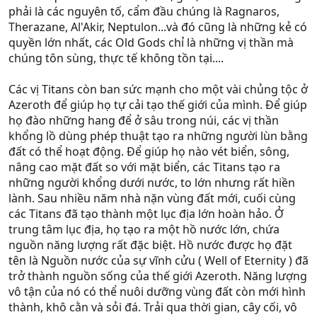
phải là các nguyên tố, cẩm đầu chúng là Ragnaros,
Therazane, Al'Akir, Neptulon...và đó cũng là những kẻ có
quyền lớn nhất, các Old Gods chỉ là những vị thần mà
chúng tôn sùng, thực tế không tồn tại....
Các vị Titans còn ban sức mạnh cho một vài chủng tộc ở
Azeroth để giúp họ tự cải tạo thế giới của mình. Để giúp
họ đào những hang để ở sâu trong núi, các vị thần
khổng lồ dùng phép thuật tạo ra những người lùn bằng
đất có thể hoạt động. Để giúp họ nào vét biển, sông,
nâng cao mặt đất so với mặt biển, các Titans tạo ra
những người khổng dưới nước, to lớn nhưng rất hiền
lành. Sau nhiều năm nhà nặn vùng đất mới, cuối cùng
các Titans đã tạo thành một lục địa lớn hoàn hảo. Ở
trung tâm lục địa, họ tạo ra một hồ nước lớn, chứa
nguồn năng lượng rất đặc biệt. Hồ nước được họ đặt
tên là Nguồn nước của sự vĩnh cửu ( Well of Eternity ) đã
trở thành nguồn sống của thế giới Azeroth. Năng lượng
vô tận của nó có thể nuôi dưỡng vùng đất còn mới hình
thành, khô cằn và sỏi đá. Trải qua thời gian, cây cối, vô