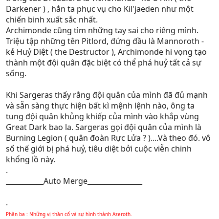
Darkener ) , hắn ta phục vụ cho Kil'jaeden như một
chiến binh xuất sắc nhất.
Archimonde cũng tìm những tay sai cho riêng mình.
Triệu tập những tên Pitlord, đứng đầu là Mannoroth -
kẻ Huỷ Diệt ( the Destructor ), Archimonde hi vọng tạo
thành một đội quân đặc biệt có thể phá huỷ tất cả sự
sống.
Khi Sargeras thấy rằng đội quân của mình đã đủ mạnh
và sẵn sàng thực hiện bất kì mệnh lệnh nào, ông ta
tung đội quân khủng khiếp của mình vào khắp vùng
Great Dark bao la. Sargeras gọi đội quân của mình là
Burning Legion ( quân đoàn Rực Lửa ? )....Và theo đó. vô
số thế giới bị phá huỷ, tiêu diệt bởi cuộc viễn chinh
khổng lồ này.
.
___________Auto Merge________________
.
Phần ba : Những vị thần cổ và sự hình thành Azeroth.