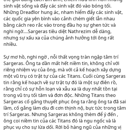
sinh vật sống và đẩy các sinh vật đó vào bóng tối.
Những Dreađlor hung ác, nham hiểm đẩy các sinh vật,
các quốc gia yên bình vào cảnh chém giết lẫn nhau
bằng cách reo rắc vào trong đầu họ sự ghen tức và
nghi ngờ....Sargeras tiêu diệt Nathrezim dễ dàng,
nhưng sự xấu xa của chúng ảnh hưởng tới ông rất
nhiều.
Sự mơ hồ, nghi ngờ , nỗi thất vọng tràn ngập tâm trí
Sargeras. Ông ta dần mất hết niềm tin, không chỉ với
riêng nhiệm vụ của ông, mà với cả kế hoạch xây dựng
một vũ trụ có trật tự của các Titans. Cuối cùng Sargeras
tin rằng kế hoạch về sự trật tự đó là một sự điên rồ,
rằng chỉ có sự hỗn loạn và xẫu xa là duy nhất tồn tại
trong vũ trụ tối tăm và đơn độc. Những Titans theo
Sargeras cố gắng thuyết phục ông ta rằng ông ta đã sai
lầm, cố gắng làm dịu đi cơn thịnh nộ, bực tức trong tâm
trí Sargeras. Nhưng Sargeras không thèm để ý đến ,
ông coi niềm tin của các Titans đó là ngu ngốc và là
phục vụ cho sự lừa dối. Rời bỏ hàng ngũ của những vị