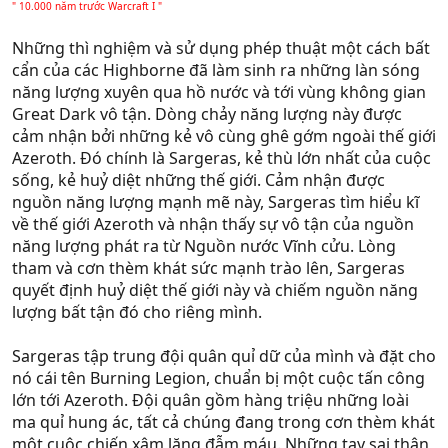
" 10.000 năm trước Warcraft I "
Những thì nghiệm và sử dụng phép thuật một cách bất
cẩn của các Highborne đã làm sinh ra những làn sóng
năng lượng xuyên qua hồ nước và tới vùng không gian
Great Dark vô tận. Dòng chảy năng lượng này được
cảm nhận bởi những kẻ vô cùng ghê gớm ngoài thế giới
Azeroth. Đó chính là Sargeras, kẻ thù lớn nhất của cuộc
sống, kẻ huỷ diệt những thế giới. Cảm nhận được
nguồn năng lượng mạnh mẽ này, Sargeras tìm hiểu kĩ
về thế giới Azeroth và nhận thấy sự vô tận của nguồn
năng lượng phát ra từ Nguồn nước Vĩnh cửu. Lòng
tham và cơn thèm khát sức mạnh trào lên, Sargeras
quyết định huỷ diệt thế giới này và chiếm nguồn năng
lượng bất tận đó cho riêng mình.
Sargeras tập trung đội quân quỉ dữ của mình và đặt cho
nó cái tên Burning Legion, chuẩn bị một cuộc tấn công
lớn tới Azeroth. Đội quân gồm hàng triệu những loài
ma quỉ hung ác, tất cả chúng đang trong cơn thèm khát
một cuộc chiến xâm lăng đẫm máu. Những tay sai thân