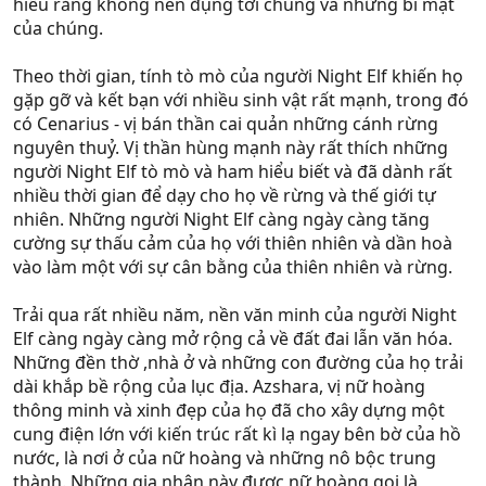
hiểu rằng không nên đụng tới chúng và những bí mật
của chúng.
Theo thời gian, tính tò mò của người Night Elf khiến họ
gặp gỡ và kết bạn với nhiều sinh vật rất mạnh, trong đó
có Cenarius - vị bán thần cai quản những cánh rừng
nguyên thuỷ. Vị thần hùng mạnh này rất thích những
người Night Elf tò mò và ham hiểu biết và đã dành rất
nhiều thời gian để dạy cho họ về rừng và thế giới tự
nhiên. Những người Night Elf càng ngày càng tăng
cường sự thấu cảm của họ với thiên nhiên và dần hoà
vào làm một với sự cân bằng của thiên nhiên và rừng.
Trải qua rất nhiều năm, nền văn minh của người Night
Elf càng ngày càng mở rộng cả về đất đai lẫn văn hóa.
Những đền thờ ,nhà ở và những con đường của họ trải
dài khắp bề rộng của lục địa. Azshara, vị nữ hoàng
thông minh và xinh đẹp của họ đã cho xây dựng một
cung điện lớn với kiến trúc rất kì lạ ngay bên bờ của hồ
nước, là nơi ở của nữ hoàng và những nô bộc trung
thành. Những gia nhân này được nữ hoàng gọi là