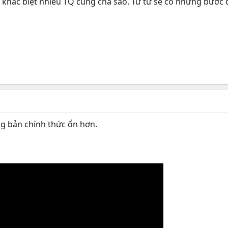
hác biệt nhiều TQ cũng chả sao. Từ từ sẽ có những bước đ
ng bản chính thức ổn hơn.