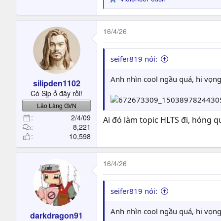
R
e
a
c
16/4/26
t
i
o
seifer819 nói:
n
s
Anh nhìn cool ngầu quá, hi vọng 
silipden1102
:
Có Sịp ở đây rồi!
Lão Làng GVN
2/4/09
Ai đó làm topic HLTS đi, hóng q
8,221
10,598
16/4/26
seifer819 nói:
Anh nhìn cool ngầu quá, hi vọng 
darkdragon91