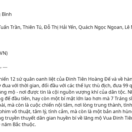
 Bình
Tuấn Trần, Thiên Tú, Đỗ Thị Hải Yến, Quách Ngọc Ngoan, Lê M
(VN)
....
iến 12 sứ quân oanh liệt của Đinh Tiên Hoàng Đế và về hành
 đua với thời gian, đối đầu với các thế lực thù địch, đưa 99
ng mộ - nơi được tin là cội nguồn vượng khí của dân tộc. N
oàng đế đầu tiên, hay còn một bí mật lớn lao hơn mà 7 Tráng 
oài, mà còn là cuộc chiến nội tâm, nơi lòng trung thành, tìn
phim võ thuật, tâm lý, tình cảm, mà còn là một bản anh hùn
g truyền thuyết dân gian huyền bí về lăng mộ Vua Đinh Tiê
0 năm Bắc thuộc.