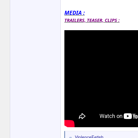
MEDIA :
TRAILERS, TEASER, CLIPS :
ViolenceFetish