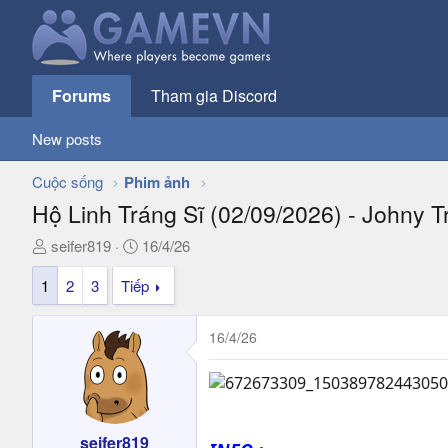
Forums
Tham gia Discord
New posts
Cuộc sống
Phim ảnh
Hộ Linh Tráng Sĩ (02/09/2026) - Johny T
T
N
seifer819
16/4/26
h
g
1
2
3
Tiếp
r
à
e
y
a
g
16/4/26
d
ử
s
i
t
a
r
seifer819