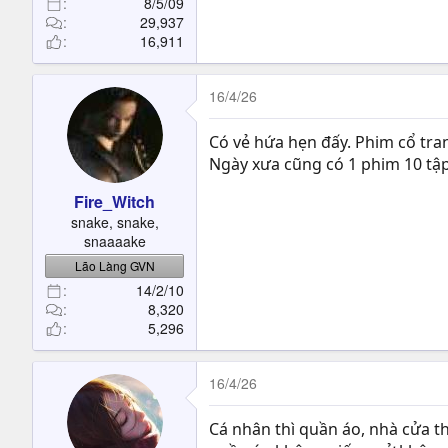
8/5/09
29,937
16,911
16/4/26
Có vẻ hứa hẹn đấy. Phim cổ tra
Ngày xưa cũng có 1 phim 10 tậ
Fire_Witch
snake, snake,
snaaaake
Lão Làng GVN
14/2/10
8,320
5,296
16/4/26
Cá nhân thì quần áo, nhà cửa t