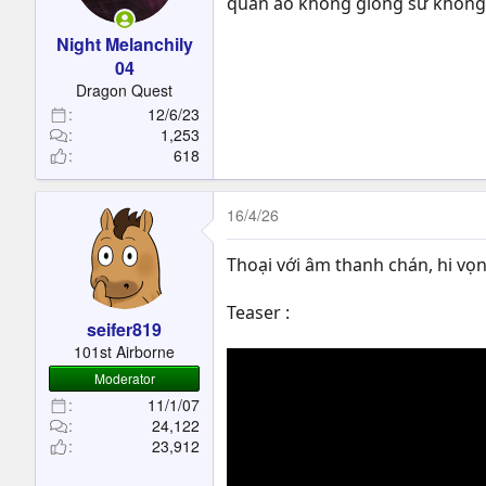
quần áo không giống sử không k
Night Melanchily
04
Dragon Quest
12/6/23
1,253
618
16/4/26
Thoại với âm thanh chán, hi vọ
Teaser :
seifer819
101st Airborne
Moderator
11/1/07
24,122
23,912