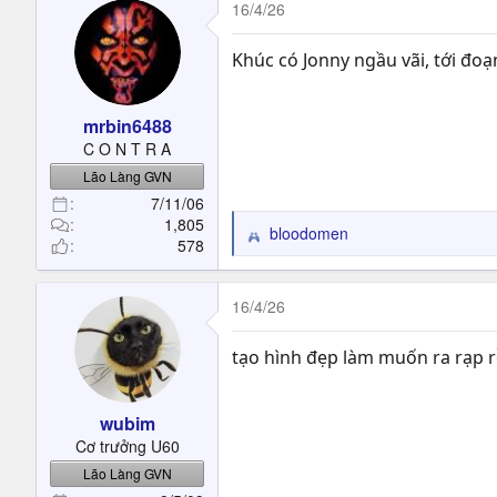
16/4/26
Khúc có Jonny ngầu vãi, tới đoạ
mrbin6488
C O N T R A
Lão Làng GVN
7/11/06
1,805
bloodomen
R
578
e
a
c
16/4/26
t
i
tạo hình đẹp làm muốn ra rạp r
o
n
s
wubim
:
Cơ trưởng U60
Lão Làng GVN