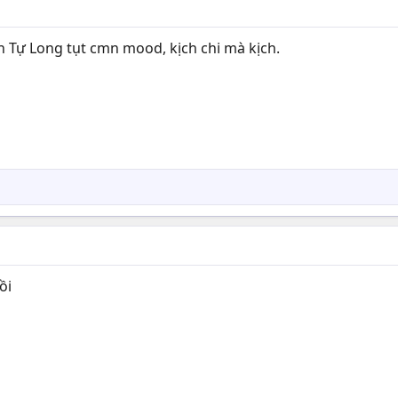
n Tự Long tụt cmn mood, kịch chi mà kịch.
ồi