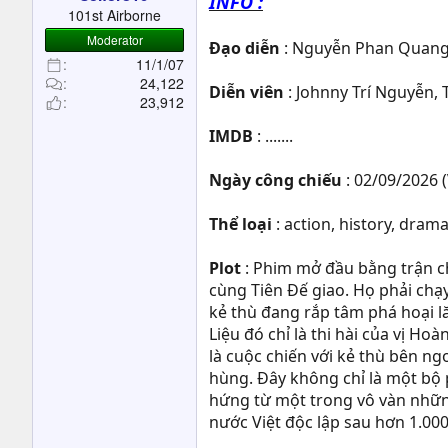
INFO :
t
101st Airborne
e
Moderator
Đạo diễn
: Nguyễn Phan Quang
r
11/1/07
24,122
Diễn viên
: Johnny Trí Nguyễn, 
23,912
IMDB
: .......
Ngày công chiếu
: 02/09/2026 
Thể loại
: action, history, drama, 
Plot
: Phim mở đầu bằng trận ch
cùng Tiên Đế giao. Họ phải chạy
kẻ thù đang rắp tâm phá hoại lă
Liệu đó chỉ là thi hài của vị H
là cuộc chiến với kẻ thù bên ng
hùng. Đây không chỉ là một bộ 
hứng từ một trong vô vàn nhữn
nước Việt độc lập sau hơn 1.00