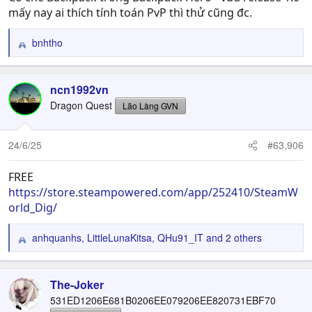
mấy nay ai thích tính toán PvP thì thử cũng đc.
bnhtho
R
e
a
c
ncn1992vn
t
Dragon Quest
Lão Làng GVN
i
o
n
24/6/25
#63,906
s
:
FREE
https://store.steampowered.com/app/252410/SteamW
orld_Dig/
anhquanhs
,
LittleLunaKitsa
,
QHu91_IT
and 2 others
R
e
a
c
The-Joker
t
531ED1206E681B0206EE079206EE820731EBF70
i