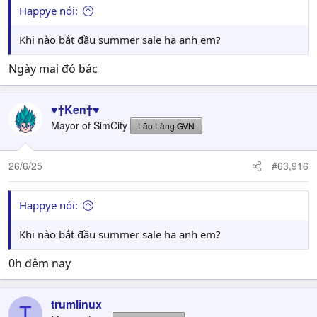
Happye nói:
Khi nào bắt đầu summer sale ha anh em?
Ngày mai đó bác
♥†Ken†♥
Mayor of SimCity
Lão Làng GVN
26/6/25
#63,916
Happye nói:
Khi nào bắt đầu summer sale ha anh em?
0h đêm nay
trumlinux
T