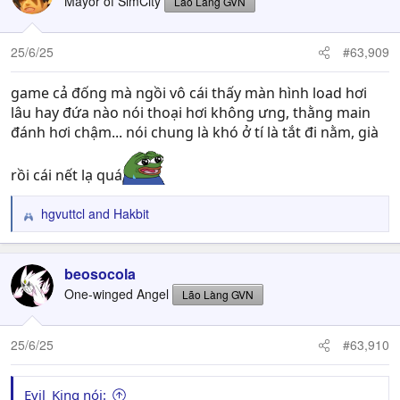
Mayor of SimCity
Lão Làng GVN
25/6/25
#63,909
game cả đống mà ngồi vô cái thấy màn hình load hơi
lâu hay đứa nào nói thoại hơi không ưng, thằng main
đánh hơi chậm... nói chung là khó ở tí là tắt đi nằm, già
rồi cái nết lạ quá
hgvuttcl
and
Hakbit
R
e
a
c
beosocola
t
One-winged Angel
Lão Làng GVN
i
o
n
25/6/25
#63,910
s
:
Evil_King nói: