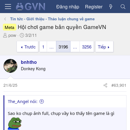
Đăng nhập
Register
Tin tức - Giới thiệu - Thảo luận chung về game
Hội chơi game bản quyền GameVN
Meta
T
N
pow
3/2/11
h
g
Trước
1
…
3196
…
3256
Tiếp
r
à
e
y
a
g
bnhtho
d
ử
Donkey Kong
s
i
t
a
21/6/25
#63,901
r
t
The_Angel nói:
e
r
Sao ko chụp ảnh full, chụp vầy ko thấy tên game là gì