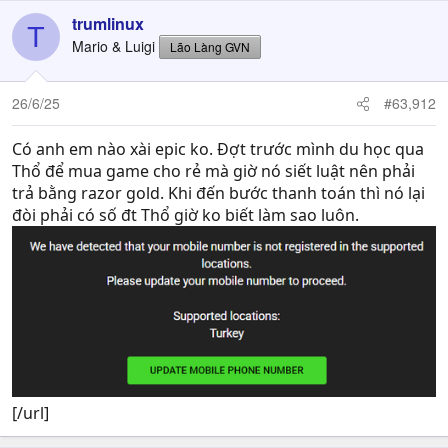
trumlinux
T
Mario & Luigi
Lão Làng GVN
26/6/25
#63,912
Có anh em nào xài epic ko. Đợt trước mình du học qua
Thổ để mua game cho rẻ mà giờ nó siết luật nên phải
trả bằng razor gold. Khi đến bước thanh toán thì nó lại
đòi phải có số đt Thổ giờ ko biết làm sao luôn.
[/url]