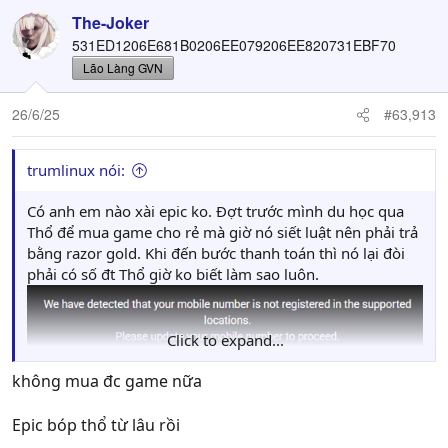
The-Joker
531ED1206E681B0206EE079206EE820731EBF70
Lão Làng GVN
26/6/25
#63,913
trumlinux nói:
Có anh em nào xài epic ko. Đợt trước mình du học qua
Thổ để mua game cho rẻ mà giờ nó siết luật nên phải trả
bằng razor gold. Khi đến bước thanh toán thì nó lại đòi
phải có số đt Thổ giờ ko biết làm sao luôn.
Click to expand...
không mua đc game nữa
Epic bóp thổ từ lâu rồi