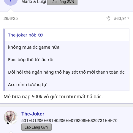
Mario & Luigi
Lão Làng GVN
26/6/25
#63,917
The-Joker nói:
không mua đc game nữa
Epic bóp thổ từ lâu rồi
Đòi hỏi thẻ ngân hàng thổ hay sdt thổ mới thanh toán đc
Acc mình tương tự
Mé bữa nạp 500k vô giờ coi như mất hả bác.
The-Joker
531ED1206E681B0206EE079206EE820731EBF70
Lão Làng GVN