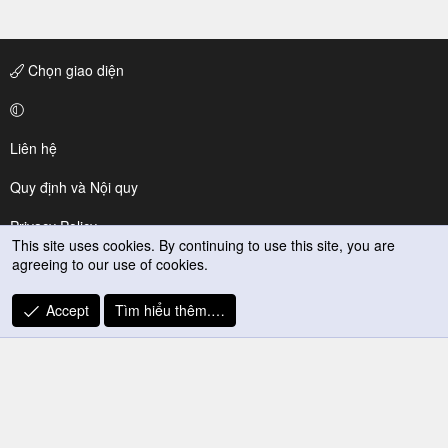
Chọn giao diện
Liên hệ
Quy định và Nội quy
Privacy Policy
This site uses cookies. By continuing to use this site, you are
agreeing to our use of cookies.
Trợ giúp
R
Accept
Tìm hiểu thêm.…
S
S