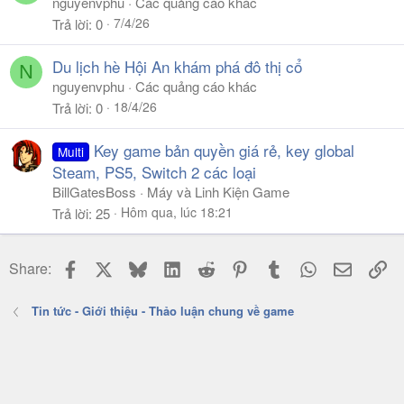
nguyenvphu
Các quảng cáo khác
7/4/26
Trả lời
0
Du lịch hè Hội An khám phá đô thị cổ
N
nguyenvphu
Các quảng cáo khác
18/4/26
Trả lời
0
Key game bản quyền giá rẻ, key global
Multi
Steam, PS5, Switch 2 các loại
BillGatesBoss
Máy và Linh Kiện Game
Hôm qua, lúc 18:21
Trả lời
25
Facebook
X
Bluesky
LinkedIn
Reddit
Pinterest
Tumblr
WhatsApp
Email
Li
Share:
Tin tức - Giới thiệu - Thảo luận chung về game