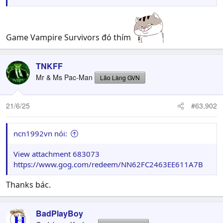
Game Vampire Survivors đó thím
TNKFF
Mr & Ms Pac-Man
Lão Làng GVN
21/6/25
#63,902
ncn1992vn nói:
View attachment 683073
https://www.gog.com/redeem/NN62FC2463EE611A7B
Thanks bác.
BadPlayBoy