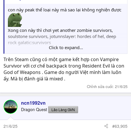
con này peak thể loại này mà sao lại không nghiện được
Xong con này thì chơi yet another zombie survivors,
soulstone survivors, jotunnslayer: hordes of hel, deep
rock galatic:survivors
Click to expand...
Muốn đổi gió thì nên chơi con này khá vui
Trên Steam cũng có một game kết hợp con Vampire
View attachment 683062
Survivor với cơ chế backpack trong Resident Evil là con
God of Weapons . Game do người Việt mình làm luôn
ấy. Mà bị đánh giá là mixed .
Chỉnh sửa cuối:
21/6/25
ncn1992vn
Dragon Quest
Lão Làng GVN
21/6/25
#63,905