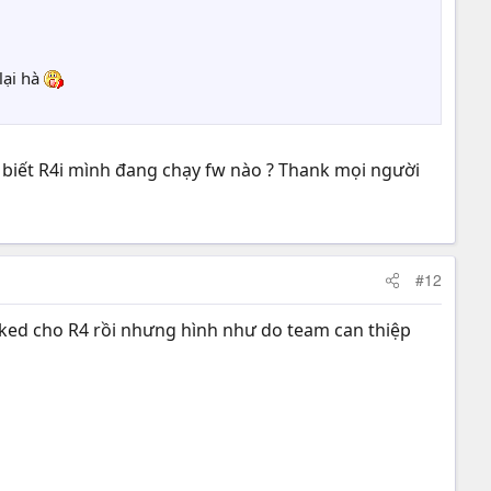
lại hà
ao biết R4i mình đang chạy fw nào ? Thank mọi người
#12
acked cho R4 rồi nhưng hình như do team can thiệp