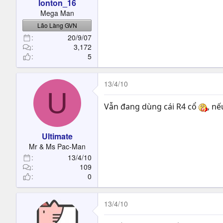
lonton_16
Mega Man
Lão Làng GVN
20/9/07
3,172
5
13/4/10
U
Vẫn đang dùng cái R4 cổ
, nế
Ultimate
Mr & Ms Pac-Man
13/4/10
109
0
13/4/10