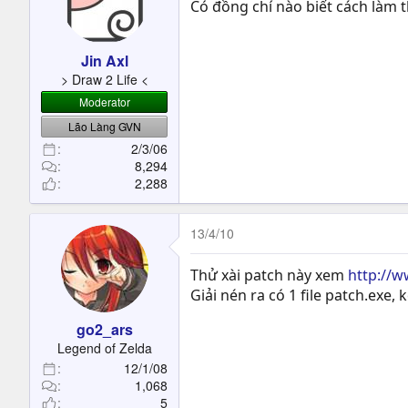
Có đồng chí nào biết cách làm 
Jin Axl
> Draw 2 Life <
Moderator
Lão Làng GVN
2/3/06
8,294
2,288
13/4/10
Thử xài patch này xem
http://
Giải nén ra có 1 file patch.exe, 
go2_ars
Legend of Zelda
12/1/08
1,068
5