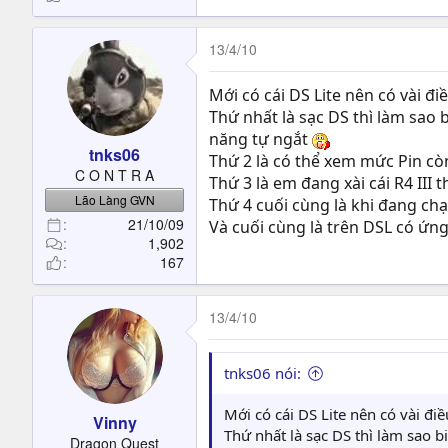
13/4/10
Mới có cái DS Lite nên có vài đ
Thứ nhất là sạc DS thì làm sao 
năng tự ngắt
tnks06
Thứ 2 là có thể xem mức Pin cò
C O N T R A
Thứ 3 là em đang xài cái R4 III 
Lão Làng GVN
Thứ 4 cuối cùng là khi đang chạ
21/10/09
Và cuối cùng là trên DSL có ứn
1,902
167
13/4/10
tnks06 nói:
Mới có cái DS Lite nên có vài đi
Vinny
Thứ nhất là sạc DS thì làm sao 
Dragon Quest