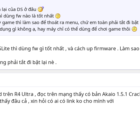
 lại của DS ở đâu
hì dùng fw nào là tốt nhất
 game thì làm sao để thoát ra menu, chứ em toàn phải tắt đi bật 
 dụng gì không ạ, hay máy chỉ có thể dùng để chơi game thôi
SLite thì dùng fw gì tốt nhất , và cách up firmware . Làm s
phải tắt đi bật lại nè .
d trên R4 Ultra , đọc trên mạng thấy có bản Akaio 1.5.1 Cr
hấy đâu cả , xin hỏi có ai có link ko cho mình với