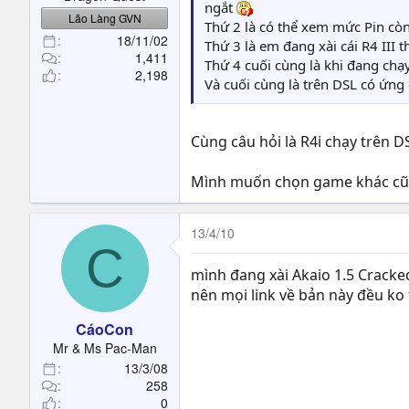
ngắt
Lão Làng GVN
Thứ 2 là có thể xem mức Pin còn
18/11/02
Thứ 3 là em đang xài cái R4 III t
1,411
Thứ 4 cuối cùng là khi đang chạy
2,198
Và cuối cùng là trên DSL có ứng
Cùng câu hỏi là R4i chạy trên D
Mình muốn chọn game khác cũng 
13/4/10
C
mình đang xài Akaio 1.5 Cracke
nên mọi link về bản này đều ko t
CáoCon
Mr & Ms Pac-Man
13/3/08
258
0