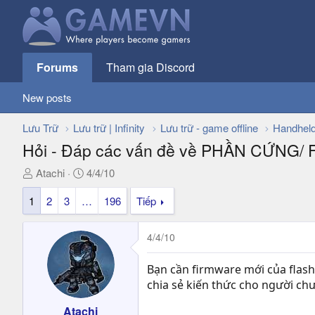
Forums
Tham gia Discord
New posts
Lưu Trữ
Lưu trữ | Infinity
Lưu trữ - game offline
Handhel
Hỏi - Đáp các vấn đề về PHẦN CỨNG/
T
N
Atachi
4/4/10
h
g
1
2
3
…
196
Tiếp
r
à
e
y
a
g
4/4/10
d
ử
s
i
Bạn cần firmware mới của flas
t
chia sẻ kiến thức cho người chư
a
r
Atachi