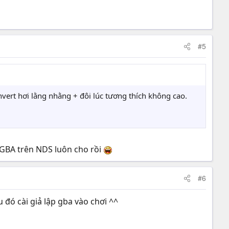
#5
nvert hơi lằng nhằng + đôi lúc tương thích không cao.
g GBA trên NDS luôn cho rồi
#6
 đó cài giả lập gba vào chơi ^^