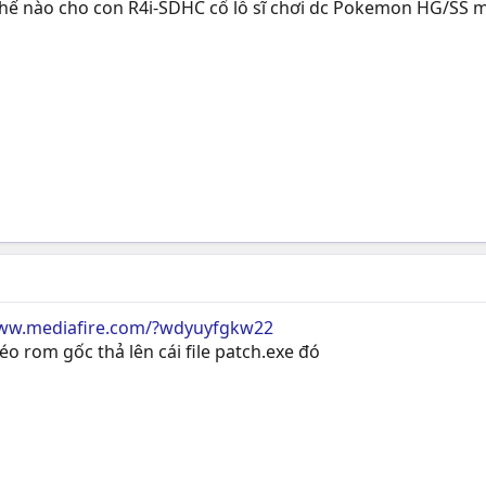
thế nào cho con R4i-SDHC cổ lỗ sĩ chơi dc Pokemon HG/SS m
www.mediafire.com/?wdyuyfgkw22
kéo rom gốc thả lên cái file patch.exe đó