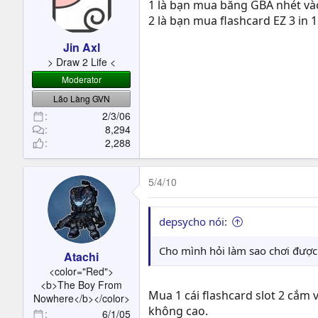
1 là bạn mua băng GBA nhét và
2 là bạn mua flashcard EZ 3 in
Jin Axl
> Draw 2 Life <
Moderator
Lão Làng GVN
2/3/06
8,294
2,288
5/4/10
depsycho nói:
Cho mình hỏi làm sao chơi được 
Atachi
<color="Red">
<b>The Boy From
Mua 1 cái flashcard slot 2 cắm 
Nowhere</b></color>
không cao.
6/1/05