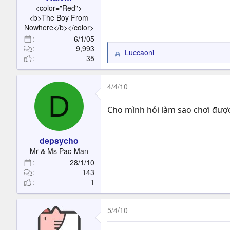
t
<color="Red">
e
<b>The Boy From
r
Nowhere</b></color>
6/1/05
9,993
Luccaoni
R
35
e
a
c
4/4/10
D
t
i
Cho mình hỏi làm sao chơi được
o
n
s
depsycho
:
Mr & Ms Pac-Man
28/1/10
143
1
5/4/10