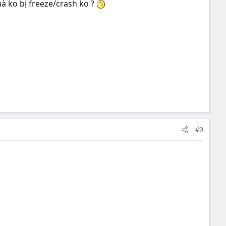
à ko bị freeze/crash ko ?
#9