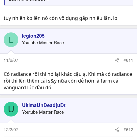
tuy nhiên ko lên nó còn vô dụng gấp nhiều lần. lol
legion205
L
Youtube Master Race
11/2/07
#611
Có radiance rồi thì nó lại khác cậu ạ. Khi mà có radiance
rồi thì lên thêm cái s&y nữa còn dễ hơn là farm cái
vanguard lúc đầu đó.
UltimaUnDead[uDt
U
Youtube Master Race
12/2/07
#612