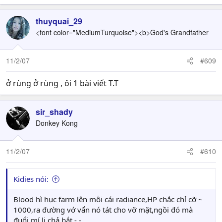
thuyquai_29
<font color="MediumTurquoise"><b>God's Grandfather
11/2/07
#609
ở rùng ở rùng , ôi 1 bài viết T.T
sir_shady
Donkey Kong
11/2/07
#610
Kidies nói:
Blood hì hục farm lên mỗi cái radiance,HP chắc chỉ cỡ ~
1000,ra đường vớ vẩn nó tát cho vỡ mặt,ngồi đó mà
đuổi mí lị chả bắt -.-