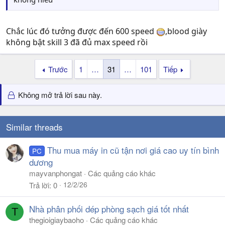
Chắc lúc đó tưởng được đến 600 speed
,blood giày
không bật skill 3 đã đủ max speed rồi
Trước
1
…
31
…
101
Tiếp
Không mở trả lời sau này.
Similar threads
Thu mua máy in cũ tận nơi giá cao uy tín bình
PC
dương
mayvanphongat
Các quảng cáo khác
12/2/26
Trả lời
0
Nhà phân phối dép phòng sạch giá tốt nhất
T
thegioigiaybaoho
Các quảng cáo khác