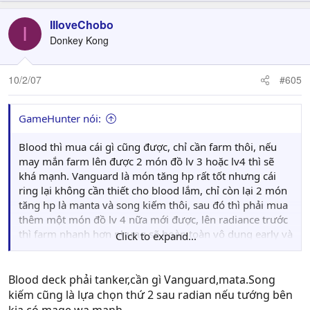
IIloveChobo
I
Donkey Kong
10/2/07
#605
GameHunter nói:
Blood thì mua cái gì cũng được, chỉ cần farm thôi, nếu
may mắn farm lên được 2 món đồ lv 3 hoặc lv4 thì sẽ
khá mạnh. Vanguard là món tăng hp rất tốt nhưng cái
ring lại không cần thiết cho blood lắm, chỉ còn lại 2 món
tăng hp là manta và song kiếm thôi, sau đó thì phải mua
thêm một món đồ lv 4 nữa mới được, lên radiance trước
thì farm nhanh hơn nhưng sẽ hoàn toàn vô dụng early và
Click to expand...
mid, lên manta hoặc song kiếm còn đánh đấm khá hơn
một tý, blood early cũng không cần chú trọng dam lắm
do đã có cái quả tăng dam 80% chỉ thua Sven 20%.
Blood deck phải tanker,cần gì Vanguard,mata.Song
kiếm cũng là lựa chọn thứ 2 sau radian nếu tướng bên