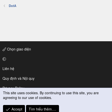
DotA
Chọn giao diện
Liên hệ
Quy định và Nội quy
Privacy Policy
This site uses cookies. By continuing to use this site, you are
agreeing to our use of cookies.
Trợ giúp
R
Accept
Tìm hiểu thêm.…