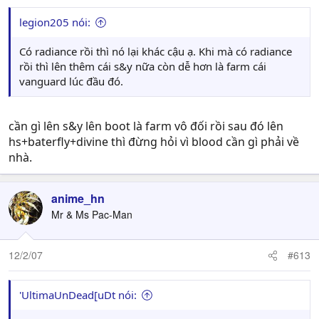
legion205 nói:
Có radiance rồi thì nó lại khác cậu ạ. Khi mà có radiance
rồi thì lên thêm cái s&y nữa còn dễ hơn là farm cái
vanguard lúc đầu đó.
cần gì lên s&y lên boot là farm vô đối rồi sau đó lên
hs+baterfly+divine thì đừng hỏi vì blood cần gì phải về
nhà.
anime_hn
Mr & Ms Pac-Man
12/2/07
#613
'UltimaUnDead[uDt nói: