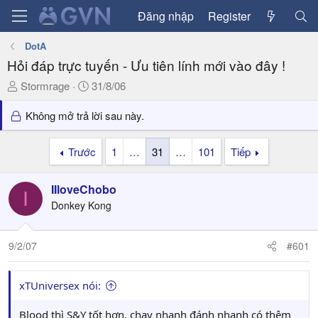
Đăng nhập
Register
DotA
Hỏi đáp trực tuyến - Ưu tiên lính mới vào đây !
T
N
Stormrage
31/8/06
h
g
r
à
Không mở trả lời sau này.
e
y
a
g
Trước
1
…
31
…
101
Tiếp
d
ử
s
i
IIloveChobo
t
I
a
Donkey Kong
r
t
9/2/07
#601
e
r
xTUniversex nói:
Blood thì S&Y tốt hơn, chạy nhanh đánh nhanh có thêm