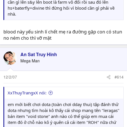
cần gì lên s&y lên boot là farm vô đối rồi sau đó lên
hs+baterfly+divine thì đừng hỏi vì blood cần gì phải về
nhà.
blood này yếu sinh lí chết mẹ ra đường gặp con có stun
no ném cho thì vỡ mặt
An Sat Truy Hinh
Mega Man
12/2/07
#614
XxThuyTrangxX nói:
em mới biết chơi dota (toàn chơi dday thui) tập đánh thử
dota nhưng tìm hoài kô thấy cái shop mang tên "leragas"
bán item "void stone" anh nào có thể giúp em mua cái
item đó ở chỗ nào kô ý quên cả cái item "ROH" nữa chứ