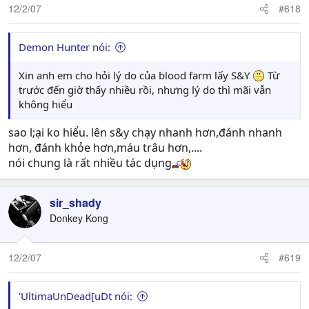
12/2/07
#618
Demon Hunter nói:
Xin anh em cho hỏi lý do của blood farm lấy S&Y
Từ
trước đến giờ thấy nhiều rồi, nhưng lý do thì mãi vẫn
không hiểu
sao l;ại ko hiểu. lên s&y chạy nhanh hơn,đánh nhanh
hơn, đánh khỏe hơn,máu trâu hơn,....
nói chung là rất nhiều tác dụng
sir_shady
Donkey Kong
12/2/07
#619
'UltimaUnDead[uDt nói: