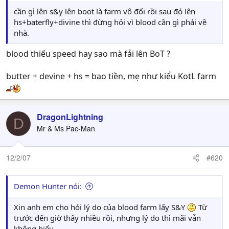
cần gì lên s&y lên boot là farm vô đối rồi sau đó lên
hs+baterfly+divine thì đừng hỏi vì blood cần gì phải về
nhà.
blood thiếu speed hay sao mà fải lên BoT ?
butter + devine + hs = bao tiền, mẹ như kiểu KotL farm
DragonLightning
D
Mr & Ms Pac-Man
12/2/07
#620
Demon Hunter nói:
Xin anh em cho hỏi lý do của blood farm lấy S&Y
Từ
trước đến giờ thấy nhiều rồi, nhưng lý do thì mãi vẫn
không hiểu