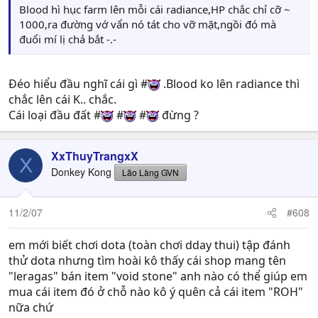
Blood hì hục farm lên mỗi cái radiance,HP chắc chỉ cỡ ~
1000,ra đường vớ vẩn nó tát cho vỡ mặt,ngồi đó mà
đuổi mí lị chả bắt -.-
Đéo hiểu đầu nghĩ cái gì #
.Blood ko lên radiance thì
chắc lên cái K.. chắc.
Cái loại đầu đất #
#
#
đừng ?
XxThuyTrangxX
X
Donkey Kong
Lão Làng GVN
11/2/07
#608
em mới biết chơi dota (toàn chơi dday thui) tập đánh
thử dota nhưng tìm hoài kô thấy cái shop mang tên
"leragas" bán item "void stone" anh nào có thể giúp em
mua cái item đó ở chỗ nào kô ý quên cả cái item "ROH"
nữa chứ