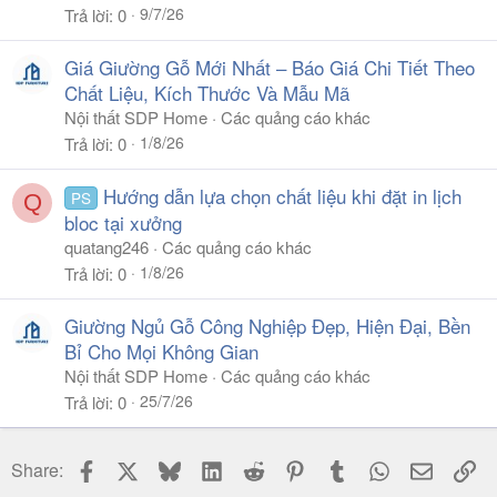
9/7/26
Trả lời
0
Giá Giường Gỗ Mới Nhất – Báo Giá Chi Tiết Theo
Chất Liệu, Kích Thước Và Mẫu Mã
Nội thất SDP Home
Các quảng cáo khác
1/8/26
Trả lời
0
Hướng dẫn lựa chọn chất liệu khi đặt in lịch
PS
Q
bloc tại xưởng
quatang246
Các quảng cáo khác
1/8/26
Trả lời
0
Giường Ngủ Gỗ Công Nghiệp Đẹp, Hiện Đại, Bền
Bỉ Cho Mọi Không Gian
Nội thất SDP Home
Các quảng cáo khác
25/7/26
Trả lời
0
Facebook
X
Bluesky
LinkedIn
Reddit
Pinterest
Tumblr
WhatsApp
Email
Li
Share: