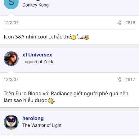
S
Donkey Kong
12/2/07
#616
Icon S&Y nhìn cool...chắc thế
..
xTUniversex
Legend of Zelda
12/2/07
#617
Trên Euro Blood với Radiance giết người phê quá nên
làm sao hiểu được
.
herolong
The Warrior of Light