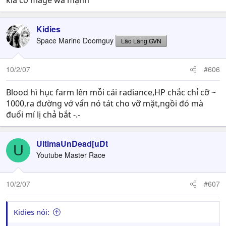
kia có mage wa mạnh
Kidies
Space Marine Doomguy
Lão Làng GVN
10/2/07
#606
Blood hì hục farm lên mỗi cái radiance,HP chắc chỉ cỡ ~
1000,ra đường vớ vẩn nó tát cho vỡ mặt,ngồi đó mà
đuổi mí lị chả bắt -.-
UltimaUnDead[uDt
U
Youtube Master Race
10/2/07
#607
Kidies nói: