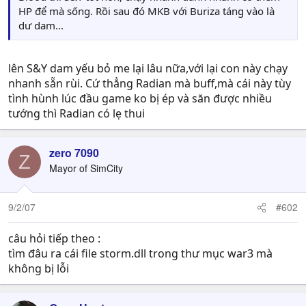
HP để mà sống. Rồi sau đó MKB với Buriza táng vào là
dư dam...
lên S&Y dam yếu bỏ me lại lâu nữa,với lại con này chạy
nhanh sẵn rùi. Cứ thẳng Radian mà buff,mà cái này tùy
tình hùnh lúc đầu game ko bị ép và săn được nhiều
tướng thì Radian có lẹ thui
zero 7090
Z
Mayor of SimCity
9/2/07
#602
câu hỏi tiếp theo :
tìm đâu ra cái file storm.dll trong thư mục war3 mà
không bị lỗi