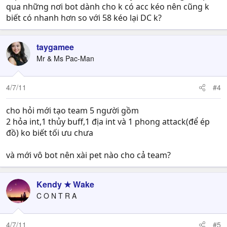
qua những nơi bot dành cho k có acc kéo nên cũng k
biết có nhanh hơn so với 58 kéo lại DC k?
taygamee
Mr & Ms Pac-Man
4/7/11
#4
cho hỏi mới tạo team 5 người gồm
2 hỏa int,1 thủy buff,1 địa int và 1 phong attack(để ép
đồ) ko biết tối ưu chưa
và mới vô bot nên xài pet nào cho cả team?
Kendy ★ Wake
C O N T R A
4/7/11
#5