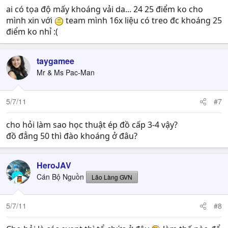
ai có tọa độ mấy khoáng vải da... 24 25 điểm ko cho
mình xin với
team mình 16x liệu có treo đc khoáng 25
điểm ko nhỉ :(
taygamee
Mr & Ms Pac-Man
5/7/11
#7
cho hỏi làm sao học thuật ép đồ cấp 3-4 vậy?
đồ đẳng 50 thì đào khoáng ở đâu?
HeroJAV
Cán Bộ Nguồn
Lão Làng GVN
5/7/11
#8