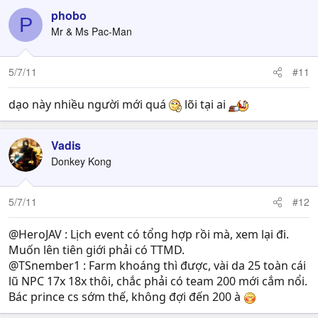
phobo
P
Mr & Ms Pac-Man
5/7/11
#11
dạo này nhiều người mới quá
lõi tại ai
Vadis
Donkey Kong
5/7/11
#12
@HeroJAV : Lịch event có tổng hợp rồi mà, xem lại đi.
Muốn lên tiên giới phải có TTMD.
@TSnember1 : Farm khoáng thì được, vài da 25 toàn cái
lũ NPC 17x 18x thôi, chắc phải có team 200 mới cắm nổi.
Bác prince cs sớm thế, không đợi đến 200 à