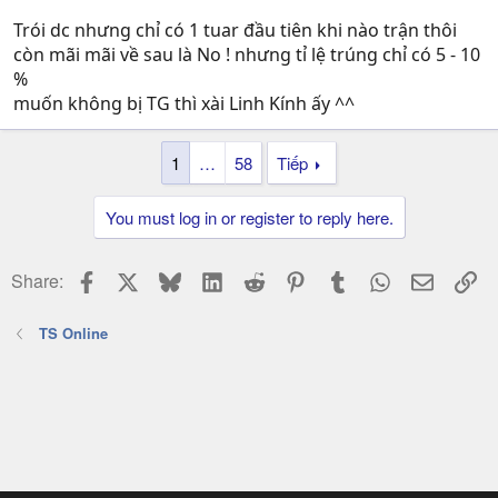
Trói dc nhưng chỉ có 1 tuar đầu tiên khi nào trận thôi
còn mãi mãi về sau là No ! nhưng tỉ lệ trúng chỉ có 5 - 10
%
muốn không bị TG thì xài Linh Kính ấy ^^
1
…
58
Tiếp
You must log in or register to reply here.
Facebook
X
Bluesky
LinkedIn
Reddit
Pinterest
Tumblr
WhatsApp
Email
Li
Share:
TS Online