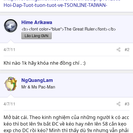
Hoi-Dap-Tuot-tuon-tuot-ve-TSONLINE-TAIWAN-
Hime Arikawa
<b><font color="blue">The Great Ruler</font></b>
Lão Làng GVN
4/7/11
#2
Khi nào 1k hãy khóa nhe đồng chí . :)
NgQuangLam
Mr & Ms Pac-Man
4/7/11
#3
Mở bát cái. Theo kinh nghiệm của những người k có acc
kéo thì bot lên 9x bắt ĐC về kéo hay nên lên 58 cắn kẹo
exp cho DC rồi kéo? Mình thì thấy dù 9x nhưng vẫn phải