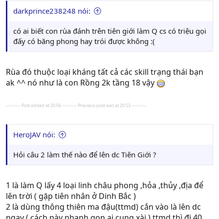
darkprince238248 nói:
có ai biết con rùa đánh trên tiên giới làm Q cs có triệu gọi
đấy có băng phong hay trói được không :(
Rùa đó thuộc loại kháng tất cả các skill trạng thái bạn
ak ^^ nó như là con Rồng 2k tầng 18 vậy
---------- Post added at 20:56 ---------- Previous post was at 20:53 ----------
HeroJAV nói:
Hỏi câu 2 làm thế nào để lên dc Tiên Giới ?
1 là làm Q lấy 4 loại linh châu phong ,hỏa ,thủy ,địa để
lên trời ( gặp tiên nhân ở Dinh Bắc )
2 là dùng thông thiên ma đậu(ttmd) cắn vào là lên dc
ngay ( cách này nhanh gọn ai cung xài ) ttmd thì đi 40