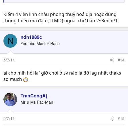
Kiếm 4 viên linh châu phong thuỹ hoả địa hoặc dùng
thông thiên ma đậu (TTMD) ngoài chợ bán 2~3mini/1
ndn1989c
N
Youtube Master Race
5/7/11
#14
ai cho mìh hỏi la` giớ chơi ở sv nào là đỡ lag nhất thaks
so much
TranCongAj
Mr & Ms Pac-Man
5/7/11
#15