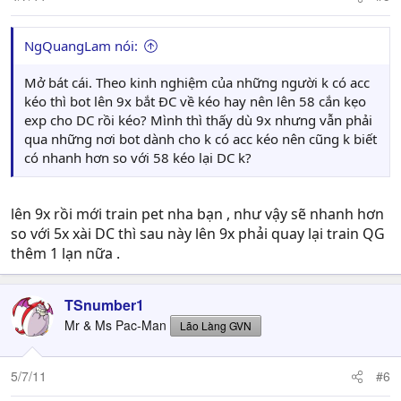
NgQuangLam nói:
Mở bát cái. Theo kinh nghiệm của những người k có acc
kéo thì bot lên 9x bắt ĐC về kéo hay nên lên 58 cắn kẹo
exp cho DC rồi kéo? Mình thì thấy dù 9x nhưng vẫn phải
qua những nơi bot dành cho k có acc kéo nên cũng k biết
có nhanh hơn so với 58 kéo lại DC k?
lên 9x rồi mới train pet nha bạn , như vậy sẽ nhanh hơn
so với 5x xài DC thì sau này lên 9x phải quay lại train QG
thêm 1 lạn nữa .
TSnumber1
Mr & Ms Pac-Man
Lão Làng GVN
5/7/11
#6