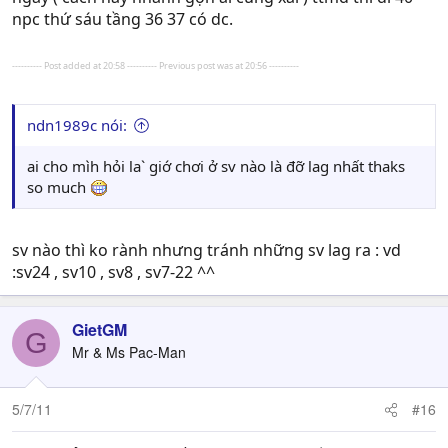
npc thứ sáu tầng 36 37 có dc.
---------- Post added at 20:58 ---------- Previous post was at 20:56 ----------
ndn1989c nói:
ai cho mìh hỏi la` giớ chơi ở sv nào là đỡ lag nhất thaks
so much
sv nào thì ko rành nhưng tránh những sv lag ra : vd
:sv24 , sv10 , sv8 , sv7-22 ^^
GietGM
G
Mr & Ms Pac-Man
5/7/11
#16