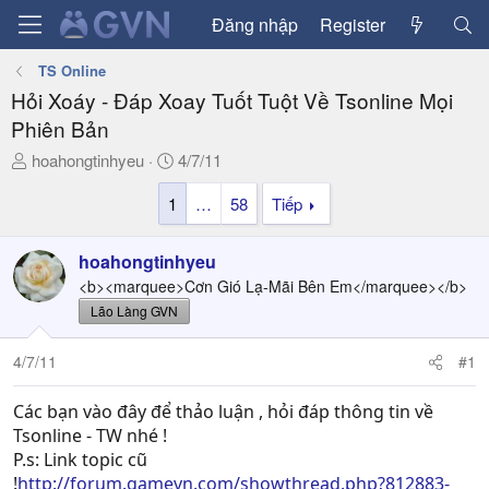
Đăng nhập
Register
TS Online
Hỏi Xoáy - Đáp Xoay Tuốt Tuột Về Tsonline Mọi
Phiên Bản
T
N
hoahongtinhyeu
4/7/11
h
g
1
…
58
Tiếp
r
à
e
y
a
g
hoahongtinhyeu
d
ử
<b><marquee>Cơn Gió Lạ-Mãi Bên Em</marquee></b>
s
i
Lão Làng GVN
t
a
4/7/11
#1
r
t
Các bạn vào đây để thảo luận , hỏi đáp thông tin về
e
r
Tsonline - TW nhé !
P.s: Link topic cũ
!
http://forum.gamevn.com/showthread.php?812883-