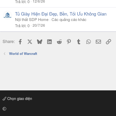
12/6/26
Trả lời
0
Tủ Giày Hiện Đại Đẹp, Bền, Tối Ưu Không Gian
Nội thất SDP Home
Các quảng cáo khác
20/7/26
Trả lời
0
Facebook
X
Bluesky
LinkedIn
Reddit
Pinterest
Tumblr
WhatsApp
Email
Li
Share:
World of Warcraft
Chọn giao diện