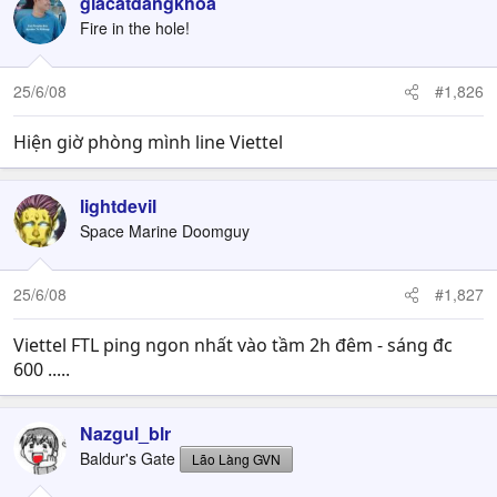
giacatdangkhoa
Fire in the hole!
25/6/08
#1,826
Hiện giờ phòng mình line Viettel
lightdevil
Space Marine Doomguy
25/6/08
#1,827
Viettel FTL ping ngon nhất vào tầm 2h đêm - sáng đc
600 .....
Nazgul_blr
Baldur's Gate
Lão Làng GVN