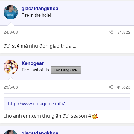
giacatdangkhoa
Fire in the hole!
24/6/08
#1,822
đợi ss4 mà như đón giao thừa ...
Xenogear
The Last of Us
Lão Làng GVN
25/6/08
#1,823
http://www.dotaguide.info/
cho anh em xem thư giãn đợi season 4
giacatdangkhoa