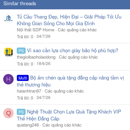
Similar threads
Tủ Cầu Thang Đẹp, Hiện Đại – Giải Pháp Tối Ưu
Không Gian Sống Cho Mọi Gia Đình
Nội thất SDP Home
Các quảng cáo khác
24/7/26
Trả lời
0
Vì sao cần lựa chọn giày bảo hộ phù hợp?
PS
thegioibaoholaodong
Các quảng cáo khác
18/6/26
Trả lời
0
Bộ ấm chén quà tặng đẳng cấp nâng tầm vị
Multi
H
thế thương hiệu
haianhtran97
Các quảng cáo khác
24/7/26
Trả lời
0
Nghệ Thuật Chọn Lựa Quà Tặng Khách VIP
PS
Q
Thể Hiện Đẳng Cấp
quatang246
Các quảng cáo khác