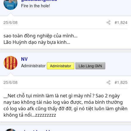
Fire in the hole!
25/6/08
#1,824
sao toàn đồng nghiệp của mình...
Lão Huỳnh dạo này bựa kinh...
NV
Administrator
Administrator
Lão Làng GVN
25/6/08
#1,825
__Net chỗ tụi mình làm là net gì mày nhỉ ? Sao 2 ngày
nay tao không tài nào log vào được, móa bình thường
có log vào afk cũng thấy đỡ đỡ, gì nó tiệt luôn làm ghiền
không tả nổi...zzzzzzzzz