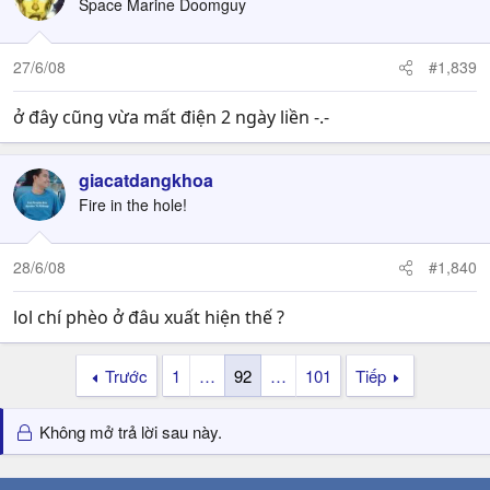
Space Marine Doomguy
27/6/08
#1,839
ở đây cũng vừa mất điện 2 ngày liền -.-
giacatdangkhoa
Fire in the hole!
28/6/08
#1,840
lol chí phèo ở đâu xuất hiện thế ?
Trước
1
…
92
…
101
Tiếp
Không mở trả lời sau này.