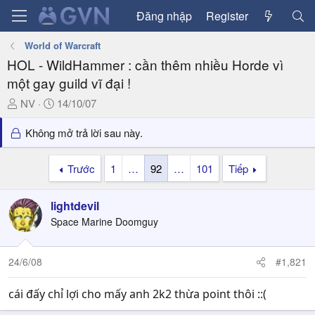
Đăng nhập
Register
World of Warcraft
HOL - WildHammer : cần thêm nhiều Horde vì
một gay guild vĩ đại !
T
N
NV
14/10/07
h
g
r
à
Không mở trả lời sau này.
e
y
a
g
Trước
1
…
92
…
101
Tiếp
d
ử
s
i
lightdevil
t
a
Space Marine Doomguy
r
t
24/6/08
#1,821
e
r
cái đấy chỉ lợi cho mấy anh 2k2 thừa point thôi ::(