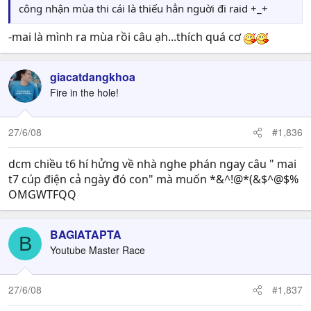
công nhận mùa thi cái là thiếu hẳn nguời đi raid +_+
-mai là mình ra mùa rồi câu ạh...thích quá cơ
giacatdangkhoa
Fire in the hole!
27/6/08
#1,836
dcm chiều t6 hí hửng về nhà nghe phán ngay câu " mai
t7 cúp điện cả ngày đó con" mà muốn *&^!@*(&$^@$%
OMGWTFQQ
BAGIATAPTA
B
Youtube Master Race
27/6/08
#1,837