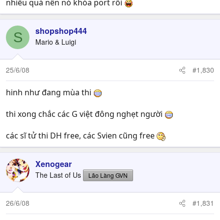
nhiều quá nên nó khóa port rồi
shopshop444
S
Mario & Luigi
25/6/08
#1,830
hinh như đang mùa thi
thi xong chắc các G việt đông nghẹt người
các sĩ tử thi DH free, các Svien cũng free
Xenogear
The Last of Us
Lão Làng GVN
26/6/08
#1,831