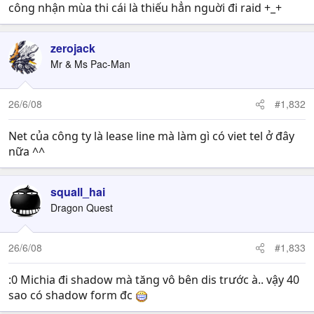
công nhận mùa thi cái là thiếu hẳn nguời đi raid +_+
zerojack
Mr & Ms Pac-Man
26/6/08
#1,832
Net của công ty là lease line mà làm gì có viet tel ở đây
nữa ^^
squall_hai
Dragon Quest
26/6/08
#1,833
:0 Michia đi shadow mà tăng vô bên dis trước à.. vậy 40
sao có shadow form đc