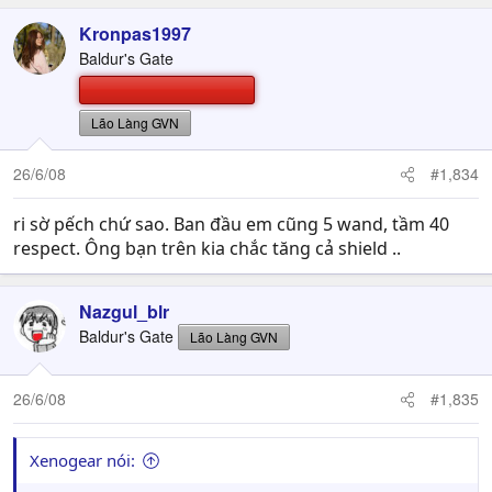
Kronpas1997
Baldur's Gate
Lão Làng GVN
26/6/08
#1,834
ri sờ pếch chứ sao. Ban đầu em cũng 5 wand, tầm 40
respect. Ông bạn trên kia chắc tăng cả shield ..
Nazgul_blr
Baldur's Gate
Lão Làng GVN
26/6/08
#1,835
Xenogear nói: