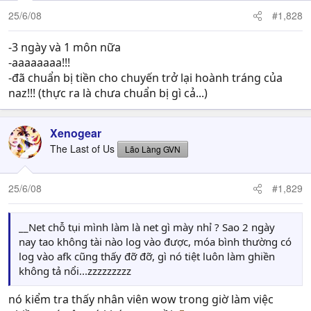
25/6/08
#1,828
-3 ngày và 1 môn nữa
-aaaaaaaa!!!
-đã chuẩn bị tiền cho chuyến trở lại hoành tráng của
naz!!! (thực ra là chưa chuẩn bị gì cả...)
Xenogear
The Last of Us
Lão Làng GVN
25/6/08
#1,829
__Net chỗ tụi mình làm là net gì mày nhỉ ? Sao 2 ngày
nay tao không tài nào log vào được, móa bình thường có
log vào afk cũng thấy đỡ đỡ, gì nó tiệt luôn làm ghiền
không tả nổi...zzzzzzzzz
nó kiểm tra thấy nhân viên wow trong giờ làm việc