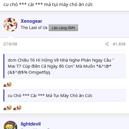
cu chó *** cái *** má tụi mày chó ăn cức
Xenogear
The Last of Us
Lão Làng GVN
27/6/08
#1,838
dcm Chiều T6 Hí Hửng Về Nhà Nghe Phán Ngay Câu "
Mai T7 Cúp điện Cả Ngày đó Con" Mà Muốn *&^!@*
(&$^@$% Omgwtfqq
cu Chó *** Cái *** Má Tụi Mày Chó ăn Cức
lightdevil